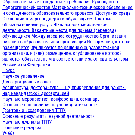
Образовательные стандарты и требования
Руководство
Педагогический состав
Материально-техническое обеспечение
и оснащенность образовательного процесса. Доступная среда
Стипендии и меры поддержки обучающихся
Платные
образовательные услуги
Финансово-хозяйственная
деятельность
Вакантные места для приема (перевода)
обучающихся
Международное сотрудничество
Организация
питания в образовательной организации
Информация, которая
размещается, публикуется по решению образовательной
организации, и (или) размещение, опубликование которой
является обязательным в соответствии с законодательством
Российской Федерации
Наука
Научное управление
Диссертационный совет
Аспирантура, докторантура ТГПУ, прикрепление для работы
над кандидатской диссертацией
Научные мероприятия: конференции, семинары
Основные направления научной деятельности
Грантовые исследования ТГПУ
Основные результаты научной деятельности
Научные журналы ТГПУ
Полезные ресурсы
Учёба