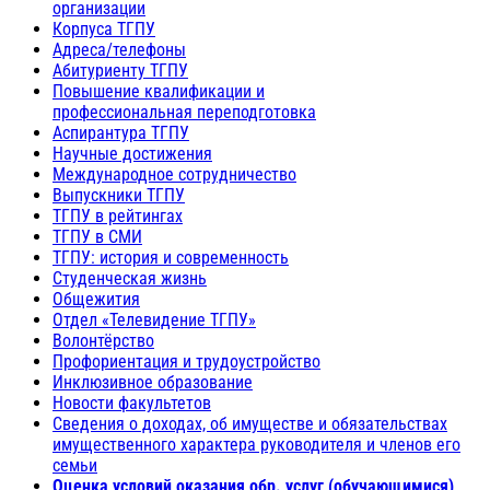
организации
Корпуса ТГПУ
Адреса/телефоны
Абитуриенту ТГПУ
Повышение квалификации и
профессиональная переподготовка
Аспирантура ТГПУ
Научные достижения
Международное сотрудничество
Выпускники ТГПУ
ТГПУ в рейтингах
ТГПУ в СМИ
ТГПУ: история и современность
Студенческая жизнь
Общежития
Отдел «Телевидение ТГПУ»
Волонтёрство
Профориентация и трудоустройство
Инклюзивное образование
Новости факультетов
Сведения о доходах, об имуществе и обязательствах
имущественного характера руководителя и членов его
семьи
Оценка условий оказания обр. услуг (обучающимися)