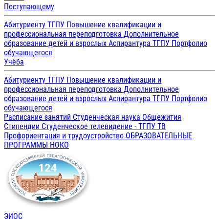
Поступающему
Абитуриенту ТГПУ
Повышение квалификации и
профессиональная переподготовка
Дополнительное
образование детей и взрослых
Аспирантура ТГПУ
Портфолио
обучающегося
Учёба
Абитуриенту ТГПУ
Повышение квалификации и
профессиональная переподготовка
Дополнительное
образование детей и взрослых
Аспирантура ТГПУ
Портфолио
обучающегося
Расписание занятий
Студенческая наука
Общежития
Стипендии
Студенческое телевидение - ТГПУ ТВ
Профориентация и трудоустройство
ОБРАЗОВАТЕЛЬНЫЕ
ПРОГРАММЫ
НОКО
ЭИОС