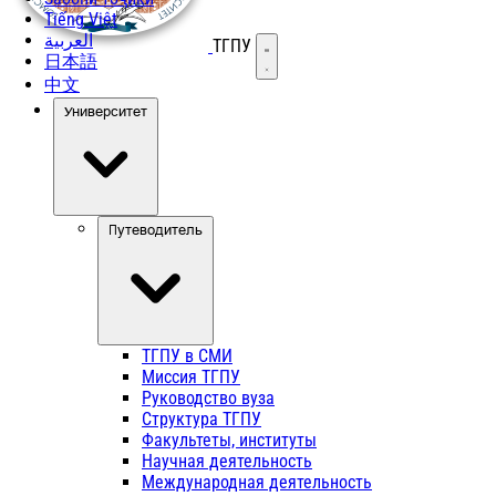
Tiếng Việt
العربية
ТГПУ
Открыть меню
日本語
中文
Университет
Путеводитель
ТГПУ в СМИ
Миссия ТГПУ
Руководство вуза
Структура ТГПУ
Факультеты, институты
Научная деятельность
Международная деятельность