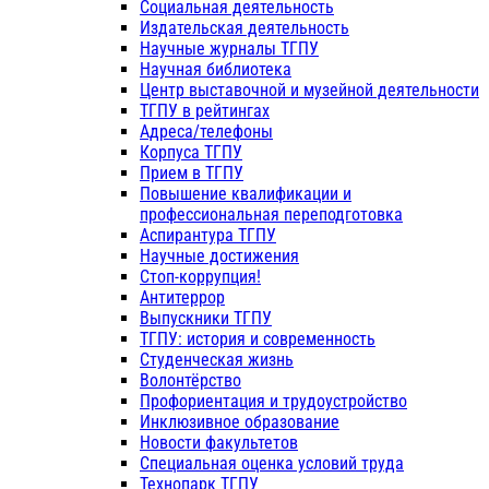
Социальная деятельность
Издательская деятельность
Научные журналы ТГПУ
Научная библиотека
Центр выставочной и музейной деятельности
ТГПУ в рейтингах
Адреса/телефоны
Корпуса ТГПУ
Прием в ТГПУ
Повышение квалификации и
профессиональная переподготовка
Аспирантура ТГПУ
Научные достижения
Стоп-коррупция!
Антитеррор
Выпускники ТГПУ
ТГПУ: история и современность
Студенческая жизнь
Волонтёрство
Профориентация и трудоустройство
Инклюзивное образование
Новости факультетов
Специальная оценка условий труда
Технопарк ТГПУ