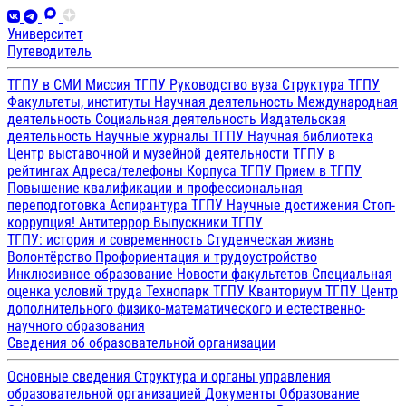
Университет
Путеводитель
ТГПУ в СМИ
Миссия ТГПУ
Руководство вуза
Структура ТГПУ
Факультеты, институты
Научная деятельность
Международная
деятельность
Социальная деятельность
Издательская
деятельность
Научные журналы ТГПУ
Научная библиотека
Центр выставочной и музейной деятельности
ТГПУ в
рейтингах
Адреса/телефоны
Корпуса ТГПУ
Прием в ТГПУ
Повышение квалификации и профессиональная
переподготовка
Аспирантура ТГПУ
Научные достижения
Стоп-
коррупция!
Антитеррор
Выпускники ТГПУ
ТГПУ: история и современность
Студенческая жизнь
Волонтёрство
Профориентация и трудоустройство
Инклюзивное образование
Новости факультетов
Специальная
оценка условий труда
Технопарк ТГПУ
Кванториум ТГПУ
Центр
дополнительного физико-математического и естественно-
научного образования
Сведения об образовательной организации
Основные сведения
Структура и органы управления
образовательной организацией
Документы
Образование