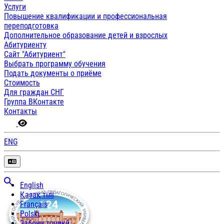
Услуги
Повышение квалификации и профессиональная
переподготовка
Дополнительное образование детей и взрослых
Абитуриенту
Сайт "Абитуриент"
Выбрать программу обучения
Подать документы о приёме
Стоимость
Для граждан СНГ
Группа ВКонтакте
Контакты
ENG
English
Қазақ тілі
Français
Polski
Забони тоҷикӣ