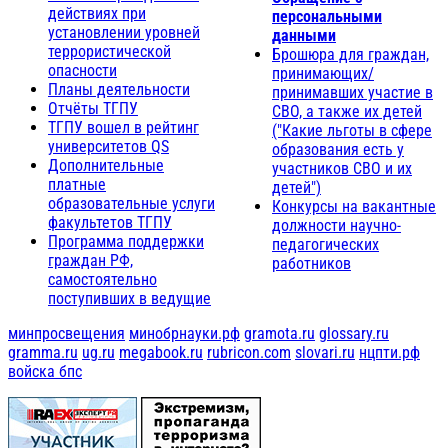
действиях при
персональными
установлении уровней
данными
террористической
Брошюра для граждан,
опасности
принимающих/
Планы деятельности
принимавших участие в
Отчёты ТГПУ
СВО, а также их детей
ТГПУ вошел в рейтинг
("Какие льготы в сфере
университетов QS
образования есть у
Дополнительные
участников СВО и их
платные
детей")
образовательные услуги
Конкурсы на вакантные
факультетов ТГПУ
должности научно-
Программа поддержки
педагогических
граждан РФ,
работников
самостоятельно
поступивших в ведущие
минпросвещения
минобрнауки.рф
gramota.ru
glossary.ru
gramma.ru
ug.ru
megabook.ru
rubricon.com
slovari.ru
нцпти.рф
войска бпс