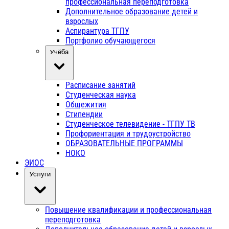
профессиональная переподготовка
Дополнительное образование детей и
взрослых
Аспирантура ТГПУ
Портфолио обучающегося
Учёба
Расписание занятий
Студенческая наука
Общежития
Стипендии
Студенческое телевидение - ТГПУ ТВ
Профориентация и трудоустройство
ОБРАЗОВАТЕЛЬНЫЕ ПРОГРАММЫ
НОКО
ЭИОС
Услуги
Повышение квалификации и профессиональная
переподготовка