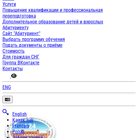
Услуги
Повышение квалификации и профессиональная
переподготовка
Дополнительное образование детей и взрослых
Абитуриенту
Сайт "Абитуриент"
Выбрать программу обучения
Подать документы о приёме
Стоимость
Для граждан СНГ
Группа ВКонтакте
Контакты
ENG
English
Қазақ тілі
Français
Polski
Забони тоҷикӣ