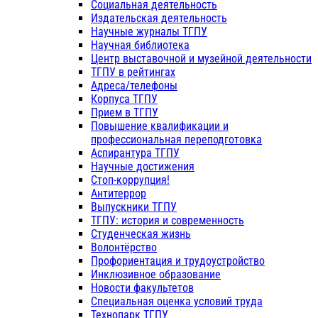
Социальная деятельность
Издательская деятельность
Научные журналы ТГПУ
Научная библиотека
Центр выставочной и музейной деятельности
ТГПУ в рейтингах
Адреса/телефоны
Корпуса ТГПУ
Прием в ТГПУ
Повышение квалификации и
профессиональная переподготовка
Аспирантура ТГПУ
Научные достижения
Стоп-коррупция!
Антитеррор
Выпускники ТГПУ
ТГПУ: история и современность
Студенческая жизнь
Волонтёрство
Профориентация и трудоустройство
Инклюзивное образование
Новости факультетов
Специальная оценка условий труда
Технопарк ТГПУ