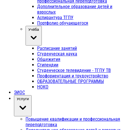
профессиональная переподготовка
Дополнительное образование детей и
взрослых
Аспирантура ТГПУ
Портфолио обучающегося
Учёба
Расписание занятий
Студенческая наука
Общежития
Стипендии
Студенческое телевидение - ТГПУ ТВ
Профориентация и трудоустройство
ОБРАЗОВАТЕЛЬНЫЕ ПРОГРАММЫ
НОКО
ЭИОС
Услуги
Повышение квалификации и профессиональная
переподготовка