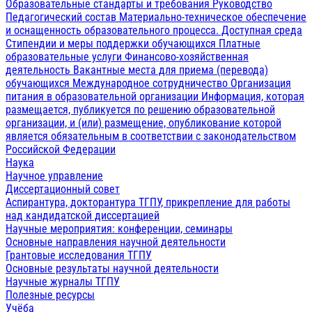
Образовательные стандарты и требования
Руководство
Педагогический состав
Материально-техническое обеспечение
и оснащенность образовательного процесса. Доступная среда
Стипендии и меры поддержки обучающихся
Платные
образовательные услуги
Финансово-хозяйственная
деятельность
Вакантные места для приема (перевода)
обучающихся
Международное сотрудничество
Организация
питания в образовательной организации
Информация, которая
размещается, публикуется по решению образовательной
организации, и (или) размещение, опубликование которой
является обязательным в соответствии с законодательством
Российской Федерации
Наука
Научное управление
Диссертационный совет
Аспирантура, докторантура ТГПУ, прикрепление для работы
над кандидатской диссертацией
Научные мероприятия: конференции, семинары
Основные направления научной деятельности
Грантовые исследования ТГПУ
Основные результаты научной деятельности
Научные журналы ТГПУ
Полезные ресурсы
Учёба