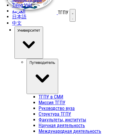
Tiếng Việt
العربية
ТГПУ
Открыть меню
日本語
中文
Университет
Путеводитель
ТГПУ в СМИ
Миссия ТГПУ
Руководство вуза
Структура ТГПУ
Факультеты, институты
Научная деятельность
Международная деятельность