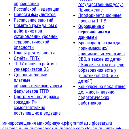
образования
государственных услуг
.
Российской Федерации
Приложение
Новости факультетов
Профориентационные
Расписание занятий
проекты ТГПУ
Памятка гражданам о
Обращение с
действиях при
персональными
установлении уровней
данными
террористической
Брошюра для граждан,
опасности
принимающих/
Планы деятельности
принимавших участие в
Отчёты ТГПУ
СВО, а также их детей
ТГПУ вошел в рейтинг
("Какие льготы в сфере
университетов QS
образования есть у
Дополнительные
участников СВО и их
платные
детей")
образовательные услуги
Конкурсы на вакантные
факультетов ТГПУ
должности научно-
Программа поддержки
педагогических
граждан РФ,
работников
самостоятельно
поступивших в ведущие
минпросвещения
минобрнауки.рф
gramota.ru
glossary.ru
gramma.ru
ug.ru
megabook.ru
rubricon.com
slovari.ru
нцпти.рф