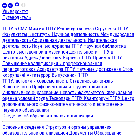
Университет
Путеводитель
ТГПУ в СМИ
Миссия ТГПУ
Руководство вуза
Структура ТГПУ
Факультеты, институты
Научная деятельность
Международная
деятельность
Социальная деятельность
Издательская
деятельность
Научные журналы ТГПУ
Научная библиотека
Центр выставочной и музейной деятельности
ТГПУ в
рейтингах
Адреса/телефоны
Корпуса ТГПУ
Прием в ТГПУ
Повышение квалификации и профессиональная
переподготовка
Аспирантура ТГПУ
Научные достижения
Стоп-
коррупция!
Антитеррор
Выпускники ТГПУ
ТГПУ: история и современность
Студенческая жизнь
Волонтёрство
Профориентация и трудоустройство
Инклюзивное образование
Новости факультетов
Специальная
оценка условий труда
Технопарк ТГПУ
Кванториум ТГПУ
Центр
дополнительного физико-математического и естественно-
научного образования
Сведения об образовательной организации
Основные сведения
Структура и органы управления
образовательной организацией
Документы
Образование