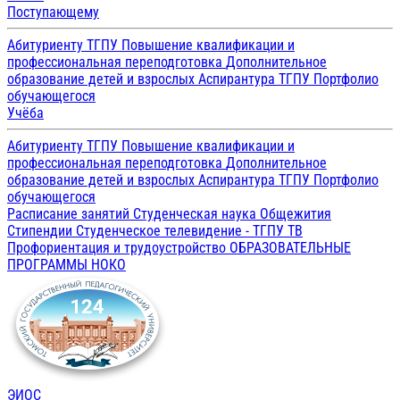
Поступающему
Абитуриенту ТГПУ
Повышение квалификации и
профессиональная переподготовка
Дополнительное
образование детей и взрослых
Аспирантура ТГПУ
Портфолио
обучающегося
Учёба
Абитуриенту ТГПУ
Повышение квалификации и
профессиональная переподготовка
Дополнительное
образование детей и взрослых
Аспирантура ТГПУ
Портфолио
обучающегося
Расписание занятий
Студенческая наука
Общежития
Стипендии
Студенческое телевидение - ТГПУ ТВ
Профориентация и трудоустройство
ОБРАЗОВАТЕЛЬНЫЕ
ПРОГРАММЫ
НОКО
ЭИОС