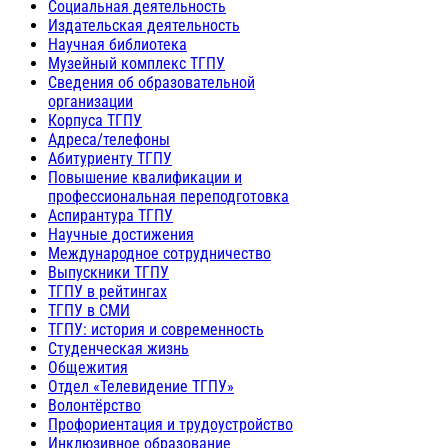
Социальная деятельность
Издательская деятельность
Научная библиотека
Музейный комплекс ТГПУ
Сведения об образовательной
организации
Корпуса ТГПУ
Адреса/телефоны
Абитуриенту ТГПУ
Повышение квалификации и
профессиональная переподготовка
Аспирантура ТГПУ
Научные достижения
Международное сотрудничество
Выпускники ТГПУ
ТГПУ в рейтингах
ТГПУ в СМИ
ТГПУ: история и современность
Студенческая жизнь
Общежития
Отдел «Телевидение ТГПУ»
Волонтёрство
Профориентация и трудоустройство
Инклюзивное образование