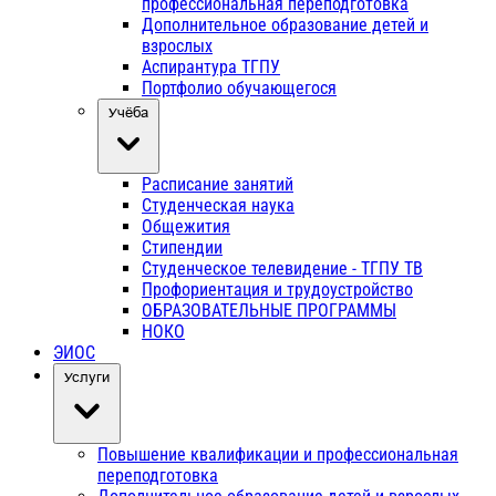
профессиональная переподготовка
Дополнительное образование детей и
взрослых
Аспирантура ТГПУ
Портфолио обучающегося
Учёба
Расписание занятий
Студенческая наука
Общежития
Стипендии
Студенческое телевидение - ТГПУ ТВ
Профориентация и трудоустройство
ОБРАЗОВАТЕЛЬНЫЕ ПРОГРАММЫ
НОКО
ЭИОС
Услуги
Повышение квалификации и профессиональная
переподготовка