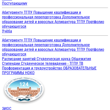
Поступающему
Абитуриенту ТГПУ
Повышение квалификации и
профессиональная переподготовка
Дополнительное
образование детей и взрослых
Аспирантура ТГПУ
Портфолио
обучающегося
Учёба
Абитуриенту ТГПУ
Повышение квалификации и
профессиональная переподготовка
Дополнительное
образование детей и взрослых
Аспирантура ТГПУ
Портфолио
обучающегося
Расписание занятий
Студенческая наука
Общежития
Стипендии
Студенческое телевидение - ТГПУ ТВ
Профориентация и трудоустройство
ОБРАЗОВАТЕЛЬНЫЕ
ПРОГРАММЫ
НОКО
ЭИОС