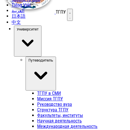
Tiếng Việt
العربية
ТГПУ
Открыть меню
日本語
中文
Университет
Путеводитель
ТГПУ в СМИ
Миссия ТГПУ
Руководство вуза
Структура ТГПУ
Факультеты, институты
Научная деятельность
Международная деятельность