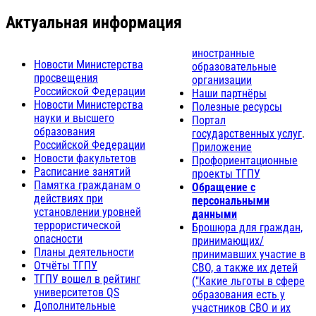
Актуальная информация
иностранные
Новости Министерства
образовательные
просвещения
организации
Российской Федерации
Наши партнёры
Новости Министерства
Полезные ресурсы
науки и высшего
Портал
образования
государственных услуг
.
Российской Федерации
Приложение
Новости факультетов
Профориентационные
Расписание занятий
проекты ТГПУ
Памятка гражданам о
Обращение с
действиях при
персональными
установлении уровней
данными
террористической
Брошюра для граждан,
опасности
принимающих/
Планы деятельности
принимавших участие в
Отчёты ТГПУ
СВО, а также их детей
ТГПУ вошел в рейтинг
("Какие льготы в сфере
университетов QS
образования есть у
Дополнительные
участников СВО и их