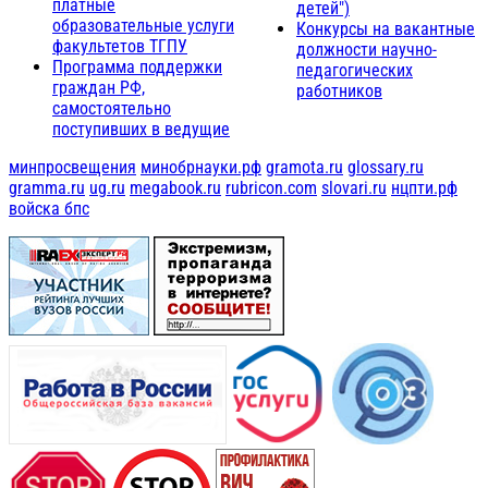
платные
детей")
образовательные услуги
Конкурсы на вакантные
факультетов ТГПУ
должности научно-
Программа поддержки
педагогических
граждан РФ,
работников
самостоятельно
поступивших в ведущие
минпросвещения
минобрнауки.рф
gramota.ru
glossary.ru
gramma.ru
ug.ru
megabook.ru
rubricon.com
slovari.ru
нцпти.рф
войска бпс