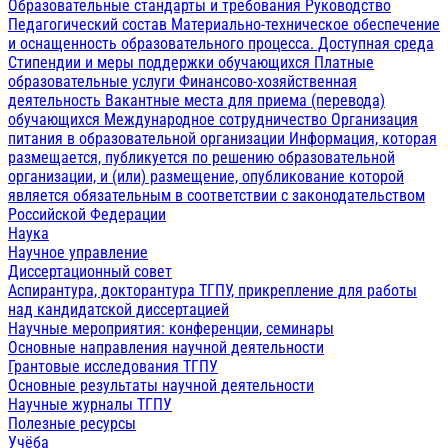
Образовательные стандарты и требования
Руководство
Педагогический состав
Материально-техническое обеспечение
и оснащенность образовательного процесса. Доступная среда
Стипендии и меры поддержки обучающихся
Платные
образовательные услуги
Финансово-хозяйственная
деятельность
Вакантные места для приема (перевода)
обучающихся
Международное сотрудничество
Организация
питания в образовательной организации
Информация, которая
размещается, публикуется по решению образовательной
организации, и (или) размещение, опубликование которой
является обязательным в соответствии с законодательством
Российской Федерации
Наука
Научное управление
Диссертационный совет
Аспирантура, докторантура ТГПУ, прикрепление для работы
над кандидатской диссертацией
Научные мероприятия: конференции, семинары
Основные направления научной деятельности
Грантовые исследования ТГПУ
Основные результаты научной деятельности
Научные журналы ТГПУ
Полезные ресурсы
Учёба