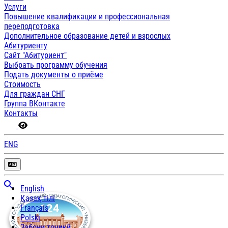
Услуги
Повышение квалификации и профессиональная
переподготовка
Дополнительное образование детей и взрослых
Абитуриенту
Сайт "Абитуриент"
Выбрать программу обучения
Подать документы о приёме
Стоимость
Для граждан СНГ
Группа ВКонтакте
Контакты
ENG
English
Қазақ тілі
Français
Polski
Забони тоҷикӣ