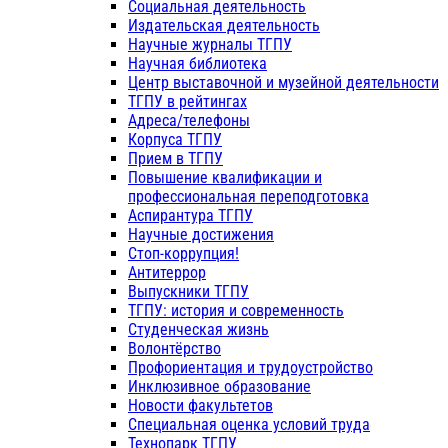
Социальная деятельность
Издательская деятельность
Научные журналы ТГПУ
Научная библиотека
Центр выставочной и музейной деятельности
ТГПУ в рейтингах
Адреса/телефоны
Корпуса ТГПУ
Прием в ТГПУ
Повышение квалификации и
профессиональная переподготовка
Аспирантура ТГПУ
Научные достижения
Стоп-коррупция!
Антитеррор
Выпускники ТГПУ
ТГПУ: история и современность
Студенческая жизнь
Волонтёрство
Профориентация и трудоустройство
Инклюзивное образование
Новости факультетов
Специальная оценка условий труда
Технопарк ТГПУ