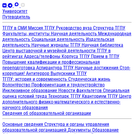
Университет
Путеводитель
ТГПУ в СМИ
Миссия ТГПУ
Руководство вуза
Структура ТГПУ
Факультеты, институты
Научная деятельность
Международная
деятельность
Социальная деятельность
Издательская
деятельность
Научные журналы ТГПУ
Научная библиотека
Центр выставочной и музейной деятельности
ТГПУ в
рейтингах
Адреса/телефоны
Корпуса ТГПУ
Прием в ТГПУ
Повышение квалификации и профессиональная
переподготовка
Аспирантура ТГПУ
Научные достижения
Стоп-
коррупция!
Антитеррор
Выпускники ТГПУ
ТГПУ: история и современность
Студенческая жизнь
Волонтёрство
Профориентация и трудоустройство
Инклюзивное образование
Новости факультетов
Специальная
оценка условий труда
Технопарк ТГПУ
Кванториум ТГПУ
Центр
дополнительного физико-математического и естественно-
научного образования
Сведения об образовательной организации
Основные сведения
Структура и органы управления
образовательной организацией
Документы
Образование