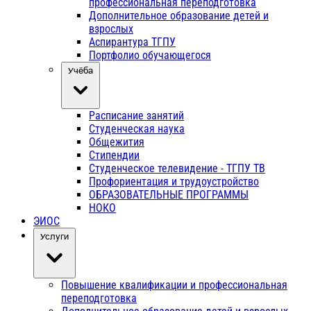
профессиональная переподготовка
Дополнительное образование детей и
взрослых
Аспирантура ТГПУ
Портфолио обучающегося
Учёба
Расписание занятий
Студенческая наука
Общежития
Стипендии
Студенческое телевидение - ТГПУ ТВ
Профориентация и трудоустройство
ОБРАЗОВАТЕЛЬНЫЕ ПРОГРАММЫ
НОКО
ЭИОС
Услуги
Повышение квалификации и профессиональная
переподготовка