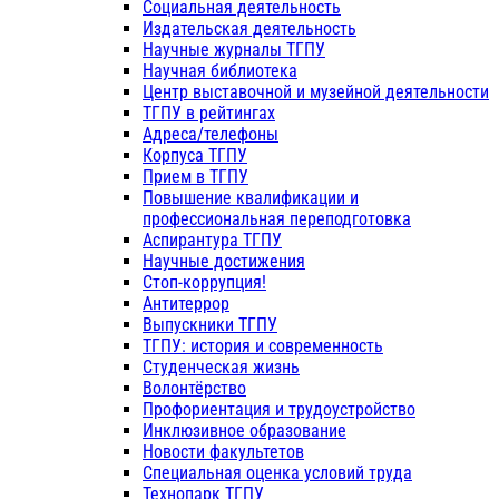
Социальная деятельность
Издательская деятельность
Научные журналы ТГПУ
Научная библиотека
Центр выставочной и музейной деятельности
ТГПУ в рейтингах
Адреса/телефоны
Корпуса ТГПУ
Прием в ТГПУ
Повышение квалификации и
профессиональная переподготовка
Аспирантура ТГПУ
Научные достижения
Стоп-коррупция!
Антитеррор
Выпускники ТГПУ
ТГПУ: история и современность
Студенческая жизнь
Волонтёрство
Профориентация и трудоустройство
Инклюзивное образование
Новости факультетов
Специальная оценка условий труда
Технопарк ТГПУ