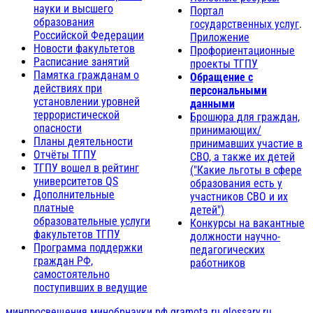
науки и высшего
Портал
образования
государственных услуг
.
Российской Федерации
Приложение
Новости факультетов
Профориентационные
Расписание занятий
проекты ТГПУ
Памятка гражданам о
Обращение с
действиях при
персональными
установлении уровней
данными
террористической
Брошюра для граждан,
опасности
принимающих/
Планы деятельности
принимавших участие в
Отчёты ТГПУ
СВО, а также их детей
ТГПУ вошел в рейтинг
("Какие льготы в сфере
университетов QS
образования есть у
Дополнительные
участников СВО и их
платные
детей")
образовательные услуги
Конкурсы на вакантные
факультетов ТГПУ
должности научно-
Программа поддержки
педагогических
граждан РФ,
работников
самостоятельно
поступивших в ведущие
минпросвещения
минобрнауки.рф
gramota.ru
glossary.ru