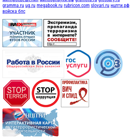
gramma.ru
ug.ru
megabook.ru
rubricon.com
slovari.ru
нцпти.рф
войска бпс