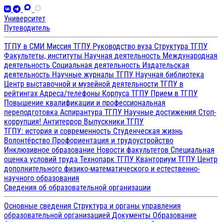
Университет
Путеводитель
ТГПУ в СМИ
Миссия ТГПУ
Руководство вуза
Структура ТГПУ
Факультеты, институты
Научная деятельность
Международная
деятельность
Социальная деятельность
Издательская
деятельность
Научные журналы ТГПУ
Научная библиотека
Центр выставочной и музейной деятельности
ТГПУ в
рейтингах
Адреса/телефоны
Корпуса ТГПУ
Прием в ТГПУ
Повышение квалификации и профессиональная
переподготовка
Аспирантура ТГПУ
Научные достижения
Стоп-
коррупция!
Антитеррор
Выпускники ТГПУ
ТГПУ: история и современность
Студенческая жизнь
Волонтёрство
Профориентация и трудоустройство
Инклюзивное образование
Новости факультетов
Специальная
оценка условий труда
Технопарк ТГПУ
Кванториум ТГПУ
Центр
дополнительного физико-математического и естественно-
научного образования
Сведения об образовательной организации
Основные сведения
Структура и органы управления
образовательной организацией
Документы
Образование