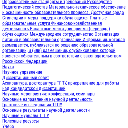
Образовательные стандарты и требования
Руководство
Педагогический состав
Материально-техническое обеспечение
и оснащенность образовательного процесса. Доступная среда
Стипендии и меры поддержки обучающихся
Платные
образовательные услуги
Финансово-хозяйственная
деятельность
Вакантные места для приема (перевода)
обучающихся
Международное сотрудничество
Организация
питания в образовательной организации
Информация, которая
размещается, публикуется по решению образовательной
организации, и (или) размещение, опубликование которой
является обязательным в соответствии с законодательством
Российской Федерации
Наука
Научное управление
Диссертационный совет
Аспирантура, докторантура ТГПУ, прикрепление для работы
над кандидатской диссертацией
Научные мероприятия: конференции, семинары
Основные направления научной деятельности
Грантовые исследования ТГПУ
Основные результаты научной деятельности
Научные журналы ТГПУ
Полезные ресурсы
Учёба