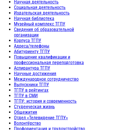
Научная деятельность
Социальная деятельность
Издательская деятельность
Научная библиотека
Музейный комплекс ТГПУ
Сведения об образовательной
организации
Корпуса ТГПУ
Адреса/телефоны
Абитуриенту ТГПУ
Повышение квалификации и
профессиональная переподготовка
Аспирантура ТГПУ
Научные достижения
Международное сотрудничество
Выпускники ТГПУ
ТГПУ в рейтингах
ТГПУ в СМИ
ТГПУ: история и современность
Студенческая жизнь
Общежития
Отдел «Телевидение ТГПУ»
Волонтёрство
Профориентация и трудоустройство