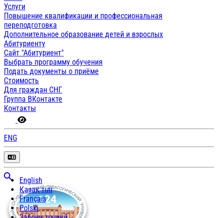
Услуги
Повышение квалификации и профессиональная
переподготовка
Дополнительное образование детей и взрослых
Абитуриенту
Сайт "Абитуриент"
Выбрать программу обучения
Подать документы о приёме
Стоимость
Для граждан СНГ
Группа ВКонтакте
Контакты
ENG
English
Қазақ тілі
Français
Polski
Забони тоҷикӣ