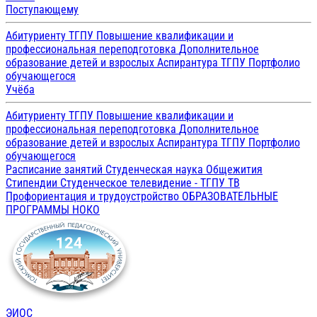
Поступающему
Абитуриенту ТГПУ
Повышение квалификации и
профессиональная переподготовка
Дополнительное
образование детей и взрослых
Аспирантура ТГПУ
Портфолио
обучающегося
Учёба
Абитуриенту ТГПУ
Повышение квалификации и
профессиональная переподготовка
Дополнительное
образование детей и взрослых
Аспирантура ТГПУ
Портфолио
обучающегося
Расписание занятий
Студенческая наука
Общежития
Стипендии
Студенческое телевидение - ТГПУ ТВ
Профориентация и трудоустройство
ОБРАЗОВАТЕЛЬНЫЕ
ПРОГРАММЫ
НОКО
ЭИОС