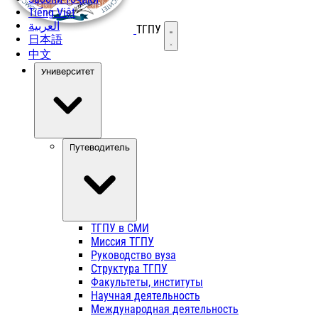
Tiếng Việt
العربية
ТГПУ
Открыть меню
日本語
中文
Университет
Путеводитель
ТГПУ в СМИ
Миссия ТГПУ
Руководство вуза
Структура ТГПУ
Факультеты, институты
Научная деятельность
Международная деятельность