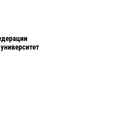
едерации
 университет