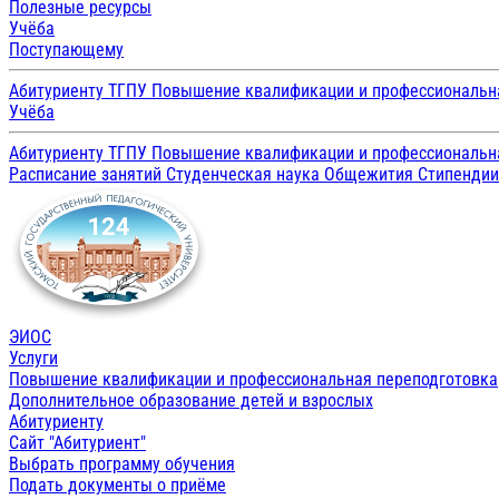
Полезные ресурсы
Учёба
Поступающему
Абитуриенту ТГПУ
Повышение квалификации и профессиональн
Учёба
Абитуриенту ТГПУ
Повышение квалификации и профессиональн
Расписание занятий
Студенческая наука
Общежития
Стипенди
ЭИОС
Услуги
Повышение квалификации и профессиональная переподготовка
Дополнительное образование детей и взрослых
Абитуриенту
Сайт "Абитуриент"
Выбрать программу обучения
Подать документы о приёме