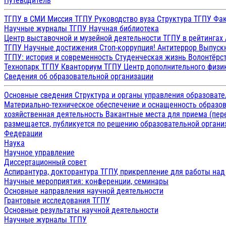
Путеводитель
ТГПУ в СМИ
Миссия ТГПУ
Руководство вуза
Структура ТГПУ
Фак
Научные журналы ТГПУ
Научная библиотека
Центр выставочной и музейной деятельности
ТГПУ в рейтингах
ТГПУ
Научные достижения
Стоп-коррупция!
Антитеррор
Выпуск
ТГПУ: история и современность
Студенческая жизнь
Волонтёрс
Технопарк ТГПУ
Кванториум ТГПУ
Центр дополнительного физик
Сведения об образовательной организации
Основные сведения
Структура и органы управления образоват
Материально-техническое обеспечение и оснащенность образов
хозяйственная деятельность
Вакантные места для приема (пе
размещается, публикуется по решению образовательной организ
Федерации
Наука
Научное управление
Диссертационный совет
Аспирантура, докторантура ТГПУ, прикрепление для работы на
Научные мероприятия: конференции, семинары
Основные направления научной деятельности
Грантовые исследования ТГПУ
Основные результаты научной деятельности
Научные журналы ТГПУ