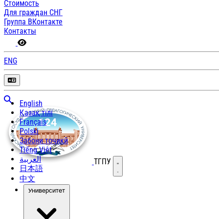
Стоимость
Для граждан СНГ
Группа ВКонтакте
Контакты
ENG
English
Қазақ тілі
Français
Polski
Забони тоҷикӣ
Tiếng Việt
العربية
ТГПУ
Открыть меню
日本語
中文
Университет