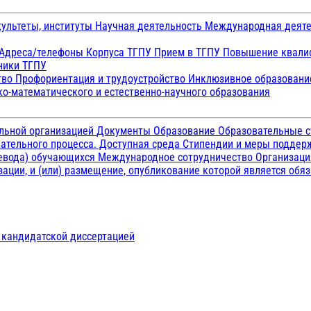
ультеты, институты
Научная деятельность
Международная деят
Адреса/телефоны
Корпуса ТГПУ
Прием в ТГПУ
Повышение квалиф
ники ТГПУ
тво
Профориентация и трудоустройство
Инклюзивное образован
о-математического и естественно-научного образования
ельной организацией
Документы
Образование
Образовательные с
ательного процесса. Доступная среда
Стипендии и меры подде
ревода) обучающихся
Международное сотрудничество
Организаци
ации, и (или) размещение, опубликование которой является обя
д кандидатской диссертацией