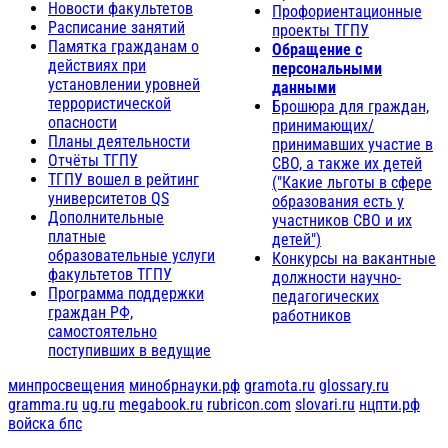
Новости факультетов
Профориентационные
Расписание занятий
проекты ТГПУ
Памятка гражданам о
Обращение с
действиях при
персональными
установлении уровней
данными
террористической
Брошюра для граждан,
опасности
принимающих/
Планы деятельности
принимавших участие в
Отчёты ТГПУ
СВО, а также их детей
ТГПУ вошел в рейтинг
("Какие льготы в сфере
университетов QS
образования есть у
Дополнительные
участников СВО и их
платные
детей")
образовательные услуги
Конкурсы на вакантные
факультетов ТГПУ
должности научно-
Программа поддержки
педагогических
граждан РФ,
работников
самостоятельно
поступивших в ведущие
минпросвещения
минобрнауки.рф
gramota.ru
glossary.ru
gramma.ru
ug.ru
megabook.ru
rubricon.com
slovari.ru
нцпти.рф
войска бпс