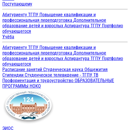
Поступающему
Абитуриенту ТГПУ
Повышение квалификации и
профессиональная переподготовка
Дополнительное
образование детей и взрослых
Аспирантура ТГПУ
Портфолио
обучающегося
Учёба
Абитуриенту ТГПУ
Повышение квалификации и
профессиональная переподготовка
Дополнительное
образование детей и взрослых
Аспирантура ТГПУ
Портфолио
обучающегося
Расписание занятий
Студенческая наука
Общежития
Стипендии
Студенческое телевидение - ТГПУ ТВ
Профориентация и трудоустройство
ОБРАЗОВАТЕЛЬНЫЕ
ПРОГРАММЫ
НОКО
ЭИОС