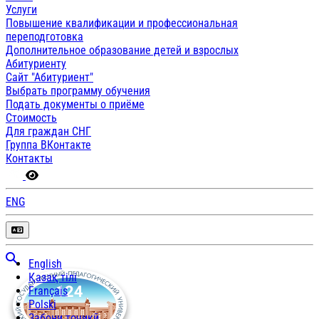
Услуги
Повышение квалификации и профессиональная
переподготовка
Дополнительное образование детей и взрослых
Абитуриенту
Сайт "Абитуриент"
Выбрать программу обучения
Подать документы о приёме
Стоимость
Для граждан СНГ
Группа ВКонтакте
Контакты
ENG
English
Қазақ тілі
Français
Polski
Забони тоҷикӣ