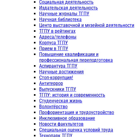
Социальная деятельность
Издательская деятельность
Научные журналы ТГПУ
Научная библиотека
Центр выставочной и музейной деятельности
ТГПУ в рейтингах
Адреса/телефоны
Корпуса ТГПУ
Прием в ТГПУ
Повышение квалификации и
профессиональная переподготовка
Аспирантура ТГПУ
Научные достижения
Стоп-коррупция!
Антитеррор
Выпускники ТГПУ
ТГПУ: история и современность
Студенческая жизнь
Волонтёрство
Профориентация и трудоустройство
Инклюзивное образование
Новости факультетов
Специальная оценка условий труда
Технопарк ТГПУ