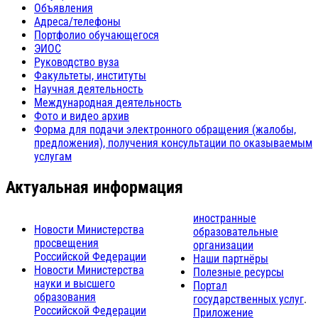
Объявления
Адреса/телефоны
Портфолио обучающегося
ЭИОС
Руководство вуза
Факультеты, институты
Научная деятельность
Международная деятельность
Фото и видео архив
Форма для подачи электронного обращения (жалобы,
предложения), получения консультации по оказываемым
услугам
Актуальная информация
иностранные
Новости Министерства
образовательные
просвещения
организации
Российской Федерации
Наши партнёры
Новости Министерства
Полезные ресурсы
науки и высшего
Портал
образования
государственных услуг
.
Российской Федерации
Приложение