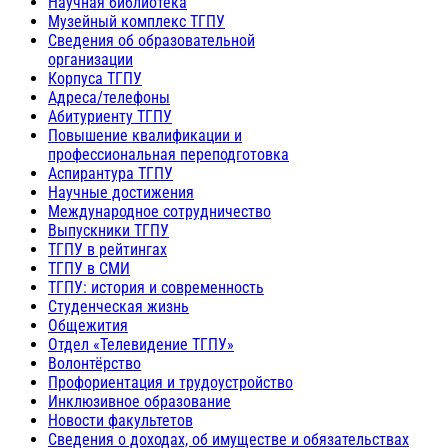
Научная библиотека
Музейный комплекс ТГПУ
Сведения об образовательной
организации
Корпуса ТГПУ
Адреса/телефоны
Абитуриенту ТГПУ
Повышение квалификации и
профессиональная переподготовка
Аспирантура ТГПУ
Научные достижения
Международное сотрудничество
Выпускники ТГПУ
ТГПУ в рейтингах
ТГПУ в СМИ
ТГПУ: история и современность
Студенческая жизнь
Общежития
Отдел «Телевидение ТГПУ»
Волонтёрство
Профориентация и трудоустройство
Инклюзивное образование
Новости факультетов
Сведения о доходах, об имуществе и обязательствах