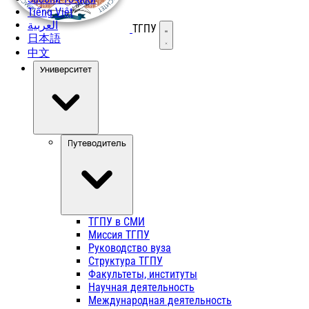
Tiếng Việt
العربية
ТГПУ
Открыть меню
日本語
中文
Университет
Путеводитель
ТГПУ в СМИ
Миссия ТГПУ
Руководство вуза
Структура ТГПУ
Факультеты, институты
Научная деятельность
Международная деятельность