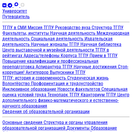
Университет
Путеводитель
ТГПУ в СМИ
Миссия ТГПУ
Руководство вуза
Структура ТГПУ
Факультеты, институты
Научная деятельность
Международная
деятельность
Социальная деятельность
Издательская
деятельность
Научные журналы ТГПУ
Научная библиотека
Центр выставочной и музейной деятельности
ТГПУ в
рейтингах
Адреса/телефоны
Корпуса ТГПУ
Прием в ТГПУ
Повышение квалификации и профессиональная
переподготовка
Аспирантура ТГПУ
Научные достижения
Стоп-
коррупция!
Антитеррор
Выпускники ТГПУ
ТГПУ: история и современность
Студенческая жизнь
Волонтёрство
Профориентация и трудоустройство
Инклюзивное образование
Новости факультетов
Специальная
оценка условий труда
Технопарк ТГПУ
Кванториум ТГПУ
Центр
дополнительного физико-математического и естественно-
научного образования
Сведения об образовательной организации
Основные сведения
Структура и органы управления
образовательной организацией
Документы
Образование