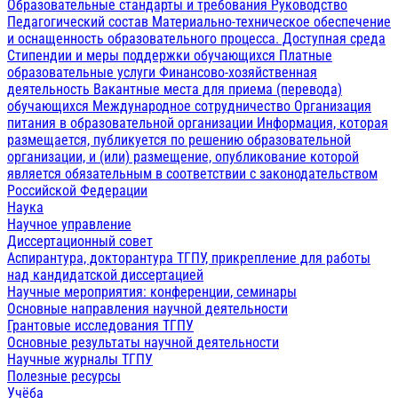
Образовательные стандарты и требования
Руководство
Педагогический состав
Материально-техническое обеспечение
и оснащенность образовательного процесса. Доступная среда
Стипендии и меры поддержки обучающихся
Платные
образовательные услуги
Финансово-хозяйственная
деятельность
Вакантные места для приема (перевода)
обучающихся
Международное сотрудничество
Организация
питания в образовательной организации
Информация, которая
размещается, публикуется по решению образовательной
организации, и (или) размещение, опубликование которой
является обязательным в соответствии с законодательством
Российской Федерации
Наука
Научное управление
Диссертационный совет
Аспирантура, докторантура ТГПУ, прикрепление для работы
над кандидатской диссертацией
Научные мероприятия: конференции, семинары
Основные направления научной деятельности
Грантовые исследования ТГПУ
Основные результаты научной деятельности
Научные журналы ТГПУ
Полезные ресурсы
Учёба