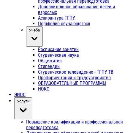
профессиональная переподготовка
Дополнительное образование детей и
взрослых
Аспирантура ТГПУ
Портфолио обучающегося
Учёба
Расписание занятий
Студенческая наука
Общежития
Стипендии
Студенческое телевидение - ТГПУ ТВ
Профориентация и трудоустройство
ОБРАЗОВАТЕЛЬНЫЕ ПРОГРАММЫ
НОКО
ЭИОС
Услуги
Повышение квалификации и профессиональная
переподготовка