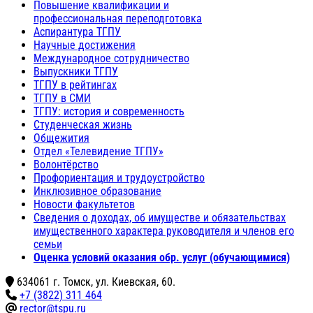
Повышение квалификации и
профессиональная переподготовка
Аспирантура ТГПУ
Научные достижения
Международное сотрудничество
Выпускники ТГПУ
ТГПУ в рейтингах
ТГПУ в СМИ
ТГПУ: история и современность
Студенческая жизнь
Общежития
Отдел «Телевидение ТГПУ»
Волонтёрство
Профориентация и трудоустройство
Инклюзивное образование
Новости факультетов
Сведения о доходах, об имуществе и обязательствах
имущественного характера руководителя и членов его
семьи
Оценка условий оказания обр. услуг (обучающимися)
634061 г. Томск, ул. Киевская, 60.
+7 (3822) 311 464
rector@tspu.ru