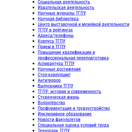
Социальная деятельность
Издательская деятельность
Научные журналы ТГПУ
Научная библиотека
Центр выставочной и музейной деятельности
ТГПУ в рейтингах
Адреса/телефоны
Корпуса ТГПУ
Прием в ТГПУ
Повышение квалификации и
профессиональная переподготовка
Аспирантура ТГПУ
Научные достижения
Стоп-коррупция!
Антитеррор
Выпускники ТГПУ
ТГПУ: история и современность
Студенческая жизнь
Волонтёрство
Профориентация и трудоустройство
Инклюзивное образование
Новости факультетов
Специальная оценка условий труда
Технопарк ТГПУ