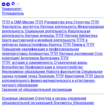
Университет
Путеводитель
ТГПУ в СМИ
Миссия ТГПУ
Руководство вуза
Структура ТГПУ
Факультеты, институты
Научная деятельность
Международная
деятельность
Социальная деятельность
Издательская
деятельность
Научные журналы ТГПУ
Научная библиотека
Центр выставочной и музейной деятельности
ТГПУ в
рейтингах
Адреса/телефоны
Корпуса ТГПУ
Прием в ТГПУ
Повышение квалификации и профессиональная
переподготовка
Аспирантура ТГПУ
Научные достижения
Стоп-
коррупция!
Антитеррор
Выпускники ТГПУ
ТГПУ: история и современность
Студенческая жизнь
Волонтёрство
Профориентация и трудоустройство
Инклюзивное образование
Новости факультетов
Специальная
оценка условий труда
Технопарк ТГПУ
Кванториум ТГПУ
Центр
дополнительного физико-математического и естественно-
научного образования
Сведения об образовательной организации
Основные сведения
Структура и органы управления
образовательной организацией
Документы
Образование