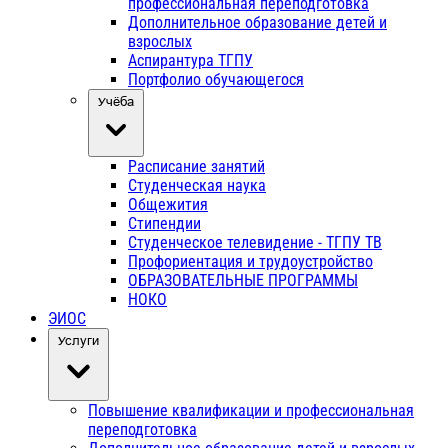
профессиональная переподготовка
Дополнительное образование детей и
взрослых
Аспирантура ТГПУ
Портфолио обучающегося
Учёба
Расписание занятий
Студенческая наука
Общежития
Стипендии
Студенческое телевидение - ТГПУ ТВ
Профориентация и трудоустройство
ОБРАЗОВАТЕЛЬНЫЕ ПРОГРАММЫ
НОКО
ЭИОС
Услуги
Повышение квалификации и профессиональная
переподготовка