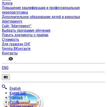
Услуги
Повышение квалификации и профессиональная
переподготовка
Дополнительное образование детей и взрослых
Абитуриенту
Сайт "Абитуриент"
Выбрать программу обучения
Подать документы о приёме
Стоимость
Для граждан СНГ
Группа ВКонтакте
Контакты
ENG
English
Қазақ тілі
Français
Polski
Забони тоҷикӣ