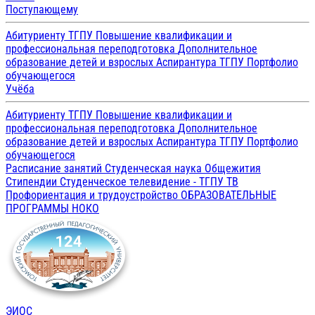
Поступающему
Абитуриенту ТГПУ
Повышение квалификации и
профессиональная переподготовка
Дополнительное
образование детей и взрослых
Аспирантура ТГПУ
Портфолио
обучающегося
Учёба
Абитуриенту ТГПУ
Повышение квалификации и
профессиональная переподготовка
Дополнительное
образование детей и взрослых
Аспирантура ТГПУ
Портфолио
обучающегося
Расписание занятий
Студенческая наука
Общежития
Стипендии
Студенческое телевидение - ТГПУ ТВ
Профориентация и трудоустройство
ОБРАЗОВАТЕЛЬНЫЕ
ПРОГРАММЫ
НОКО
ЭИОС