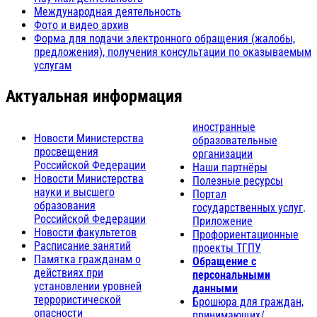
Международная деятельность
Фото и видео архив
Форма для подачи электронного обращения (жалобы,
предложения), получения консультации по оказываемым
услугам
Актуальная информация
иностранные
Новости Министерства
образовательные
просвещения
организации
Российской Федерации
Наши партнёры
Новости Министерства
Полезные ресурсы
науки и высшего
Портал
образования
государственных услуг
.
Российской Федерации
Приложение
Новости факультетов
Профориентационные
Расписание занятий
проекты ТГПУ
Памятка гражданам о
Обращение с
действиях при
персональными
установлении уровней
данными
террористической
Брошюра для граждан,
опасности
принимающих/