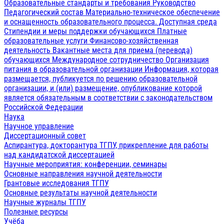
Образовательные стандарты и требования
Руководство
Педагогический состав
Материально-техническое обеспечение
и оснащенность образовательного процесса. Доступная среда
Стипендии и меры поддержки обучающихся
Платные
образовательные услуги
Финансово-хозяйственная
деятельность
Вакантные места для приема (перевода)
обучающихся
Международное сотрудничество
Организация
питания в образовательной организации
Информация, которая
размещается, публикуется по решению образовательной
организации, и (или) размещение, опубликование которой
является обязательным в соответствии с законодательством
Российской Федерации
Наука
Научное управление
Диссертационный совет
Аспирантура, докторантура ТГПУ, прикрепление для работы
над кандидатской диссертацией
Научные мероприятия: конференции, семинары
Основные направления научной деятельности
Грантовые исследования ТГПУ
Основные результаты научной деятельности
Научные журналы ТГПУ
Полезные ресурсы
Учёба