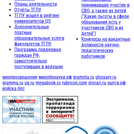
Планы деятельности
принимавших участие в
Отчёты ТГПУ
СВО, а также их детей
ТГПУ вошел в рейтинг
("Какие льготы в сфере
университетов QS
образования есть у
Дополнительные
участников СВО и их
платные
детей")
образовательные услуги
Конкурсы на вакантные
факультетов ТГПУ
должности научно-
Программа поддержки
педагогических
граждан РФ,
работников
самостоятельно
поступивших в ведущие
минпросвещения
минобрнауки.рф
gramota.ru
glossary.ru
gramma.ru
ug.ru
megabook.ru
rubricon.com
slovari.ru
нцпти.рф
войска бпс