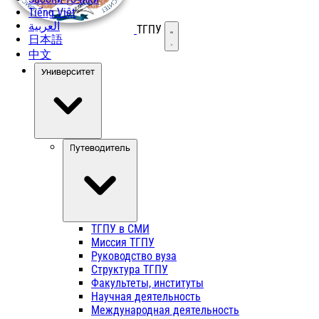
Tiếng Việt
العربية
ТГПУ
Открыть меню
日本語
中文
Университет
Путеводитель
ТГПУ в СМИ
Миссия ТГПУ
Руководство вуза
Структура ТГПУ
Факультеты, институты
Научная деятельность
Международная деятельность