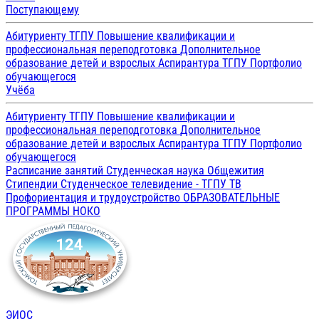
Поступающему
Абитуриенту ТГПУ
Повышение квалификации и
профессиональная переподготовка
Дополнительное
образование детей и взрослых
Аспирантура ТГПУ
Портфолио
обучающегося
Учёба
Абитуриенту ТГПУ
Повышение квалификации и
профессиональная переподготовка
Дополнительное
образование детей и взрослых
Аспирантура ТГПУ
Портфолио
обучающегося
Расписание занятий
Студенческая наука
Общежития
Стипендии
Студенческое телевидение - ТГПУ ТВ
Профориентация и трудоустройство
ОБРАЗОВАТЕЛЬНЫЕ
ПРОГРАММЫ
НОКО
ЭИОС