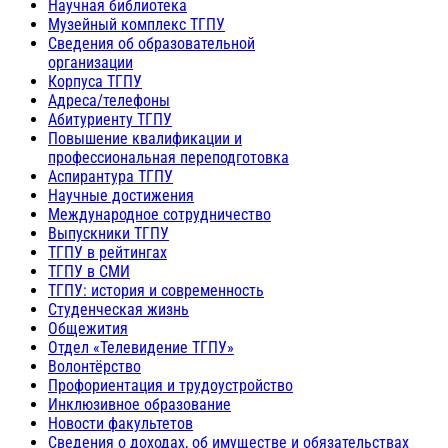
Научная библиотека
Музейный комплекс ТГПУ
Сведения об образовательной
организации
Корпуса ТГПУ
Адреса/телефоны
Абитуриенту ТГПУ
Повышение квалификации и
профессиональная переподготовка
Аспирантура ТГПУ
Научные достижения
Международное сотрудничество
Выпускники ТГПУ
ТГПУ в рейтингах
ТГПУ в СМИ
ТГПУ: история и современность
Студенческая жизнь
Общежития
Отдел «Телевидение ТГПУ»
Волонтёрство
Профориентация и трудоустройство
Инклюзивное образование
Новости факультетов
Сведения о доходах, об имуществе и обязательствах