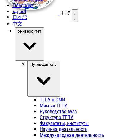
Tiếng Việt
العربية
ТГПУ
Открыть меню
日本語
中文
Университет
Путеводитель
ТГПУ в СМИ
Миссия ТГПУ
Руководство вуза
Структура ТГПУ
Факультеты, институты
Научная деятельность
Международная деятельность