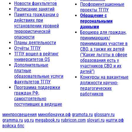
Новости факультетов
Профориентационные
Расписание занятий
проекты ТГПУ
Памятка гражданам о
Обращение с
действиях при
персональными
установлении уровней
данными
террористической
Брошюра для граждан,
опасности
принимающих/
Планы деятельности
принимавших участие в
Отчёты ТГПУ
СВО, а также их детей
ТГПУ вошел в рейтинг
("Какие льготы в сфере
университетов QS
образования есть у
Дополнительные
участников СВО и их
платные
детей")
образовательные услуги
Конкурсы на вакантные
факультетов ТГПУ
должности научно-
Программа поддержки
педагогических
граждан РФ,
работников
самостоятельно
поступивших в ведущие
минпросвещения
минобрнауки.рф
gramota.ru
glossary.ru
gramma.ru
ug.ru
megabook.ru
rubricon.com
slovari.ru
нцпти.рф
войска бпс