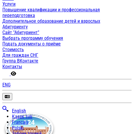
Услуги
Повышение квалификации и профессиональная
переподготовка
Дополнительное образование детей и взрослых
Абитуриенту
Сайт "Абитуриент"
Выбрать программу обучения
Подать документы о приёме
Стоимость
Для граждан СНГ
Группа ВКонтакте
Контакты
ENG
English
Қазақ тілі
Français
Polski
Забони тоҷикӣ