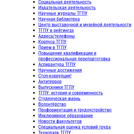
Социальная деятельность
Издательская деятельность
Научные журналы ТГПУ
Научная библиотека
Центр выставочной и музейной деятельности
ТГПУ в рейтингах
Адреса/телефоны
Корпуса ТГПУ
Прием в ТГПУ
Повышение квалификации и
профессиональная переподготовка
Аспирантура ТГПУ
Научные достижения
Стоп-коррупция!
Антитеррор
Выпускники ТГПУ
ТГПУ: история и современность
Студенческая жизнь
Волонтёрство
Профориентация и трудоустройство
Инклюзивное образование
Новости факультетов
Специальная оценка условий труда
Технопарк ТГПУ