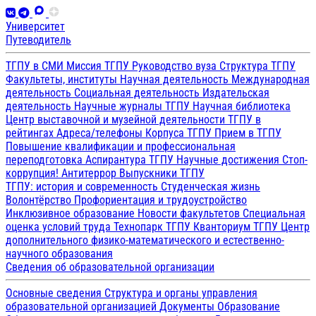
Университет
Путеводитель
ТГПУ в СМИ
Миссия ТГПУ
Руководство вуза
Структура ТГПУ
Факультеты, институты
Научная деятельность
Международная
деятельность
Социальная деятельность
Издательская
деятельность
Научные журналы ТГПУ
Научная библиотека
Центр выставочной и музейной деятельности
ТГПУ в
рейтингах
Адреса/телефоны
Корпуса ТГПУ
Прием в ТГПУ
Повышение квалификации и профессиональная
переподготовка
Аспирантура ТГПУ
Научные достижения
Стоп-
коррупция!
Антитеррор
Выпускники ТГПУ
ТГПУ: история и современность
Студенческая жизнь
Волонтёрство
Профориентация и трудоустройство
Инклюзивное образование
Новости факультетов
Специальная
оценка условий труда
Технопарк ТГПУ
Кванториум ТГПУ
Центр
дополнительного физико-математического и естественно-
научного образования
Сведения об образовательной организации
Основные сведения
Структура и органы управления
образовательной организацией
Документы
Образование