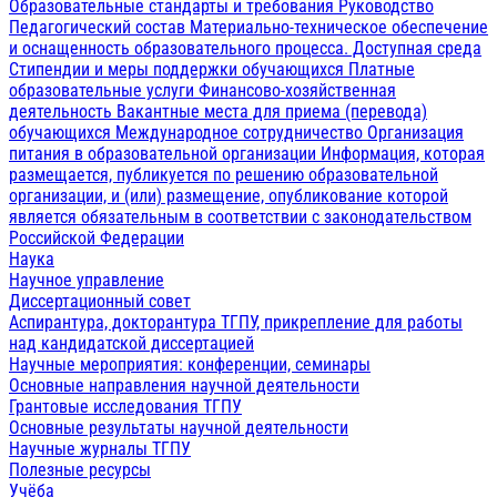
Образовательные стандарты и требования
Руководство
Педагогический состав
Материально-техническое обеспечение
и оснащенность образовательного процесса. Доступная среда
Стипендии и меры поддержки обучающихся
Платные
образовательные услуги
Финансово-хозяйственная
деятельность
Вакантные места для приема (перевода)
обучающихся
Международное сотрудничество
Организация
питания в образовательной организации
Информация, которая
размещается, публикуется по решению образовательной
организации, и (или) размещение, опубликование которой
является обязательным в соответствии с законодательством
Российской Федерации
Наука
Научное управление
Диссертационный совет
Аспирантура, докторантура ТГПУ, прикрепление для работы
над кандидатской диссертацией
Научные мероприятия: конференции, семинары
Основные направления научной деятельности
Грантовые исследования ТГПУ
Основные результаты научной деятельности
Научные журналы ТГПУ
Полезные ресурсы
Учёба