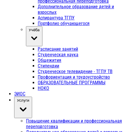
профессиональная переподготовка
Дополнительное образование детей и
взрослых
Аспирантура ТГПУ
Портфолио обучающегося
Учёба
Расписание занятий
Студенческая наука
Общежития
Стипендии
Студенческое телевидение - ТГПУ ТВ
Профориентация и трудоустройство
ОБРАЗОВАТЕЛЬНЫЕ ПРОГРАММЫ
НОКО
ЭИОС
Услуги
Повышение квалификации и профессиональная
переподготовка