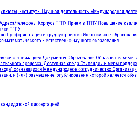
ультеты, институты
Научная деятельность
Международная деят
Адреса/телефоны
Корпуса ТГПУ
Прием в ТГПУ
Повышение квалиф
ники ТГПУ
тво
Профориентация и трудоустройство
Инклюзивное образован
о-математического и естественно-научного образования
ельной организацией
Документы
Образование
Образовательные с
ательного процесса. Доступная среда
Стипендии и меры подде
ревода) обучающихся
Международное сотрудничество
Организаци
ации, и (или) размещение, опубликование которой является обя
д кандидатской диссертацией