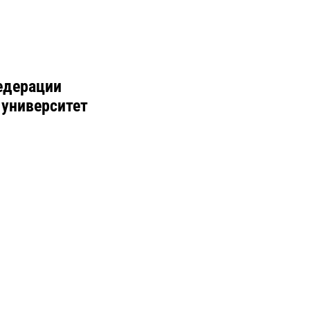
едерации
 университет