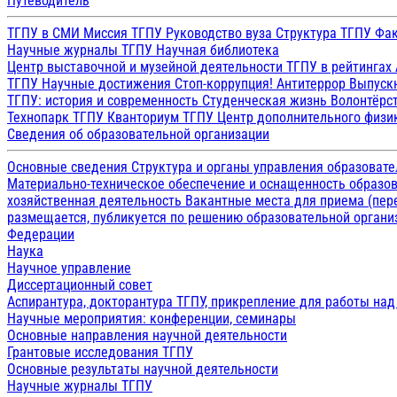
Путеводитель
ТГПУ в СМИ
Миссия ТГПУ
Руководство вуза
Структура ТГПУ
Фак
Научные журналы ТГПУ
Научная библиотека
Центр выставочной и музейной деятельности
ТГПУ в рейтингах
ТГПУ
Научные достижения
Стоп-коррупция!
Антитеррор
Выпуск
ТГПУ: история и современность
Студенческая жизнь
Волонтёрс
Технопарк ТГПУ
Кванториум ТГПУ
Центр дополнительного физик
Сведения об образовательной организации
Основные сведения
Структура и органы управления образоват
Материально-техническое обеспечение и оснащенность образов
хозяйственная деятельность
Вакантные места для приема (пе
размещается, публикуется по решению образовательной организ
Федерации
Наука
Научное управление
Диссертационный совет
Аспирантура, докторантура ТГПУ, прикрепление для работы на
Научные мероприятия: конференции, семинары
Основные направления научной деятельности
Грантовые исследования ТГПУ
Основные результаты научной деятельности
Научные журналы ТГПУ