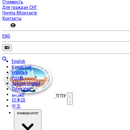
Стоимость
Для граждан СНГ
Группа ВКонтакте
Контакты
ENG
English
Қазақ тілі
Français
Polski
Забони тоҷикӣ
Tiếng Việt
العربية
ТГПУ
Открыть меню
日本語
中文
Университет