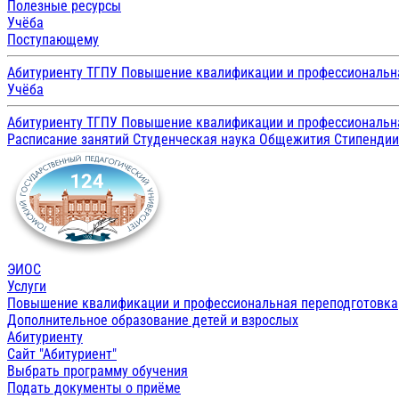
Полезные ресурсы
Учёба
Поступающему
Абитуриенту ТГПУ
Повышение квалификации и профессиональн
Учёба
Абитуриенту ТГПУ
Повышение квалификации и профессиональн
Расписание занятий
Студенческая наука
Общежития
Стипенди
ЭИОС
Услуги
Повышение квалификации и профессиональная переподготовка
Дополнительное образование детей и взрослых
Абитуриенту
Сайт "Абитуриент"
Выбрать программу обучения
Подать документы о приёме