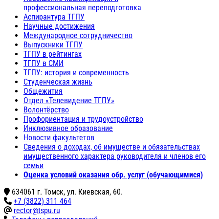
профессиональная переподготовка
Аспирантура ТГПУ
Научные достижения
Международное сотрудничество
Выпускники ТГПУ
ТГПУ в рейтингах
ТГПУ в СМИ
ТГПУ: история и современность
Студенческая жизнь
Общежития
Отдел «Телевидение ТГПУ»
Волонтёрство
Профориентация и трудоустройство
Инклюзивное образование
Новости факультетов
Сведения о доходах, об имуществе и обязательствах
имущественного характера руководителя и членов его
семьи
Оценка условий оказания обр. услуг (обучающимися)
634061 г. Томск, ул. Киевская, 60.
+7 (3822) 311 464
rector@tspu.ru