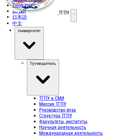
Tiếng Việt
العربية
ТГПУ
Открыть меню
日本語
中文
Университет
Путеводитель
ТГПУ в СМИ
Миссия ТГПУ
Руководство вуза
Структура ТГПУ
Факультеты, институты
Научная деятельность
Международная деятельность