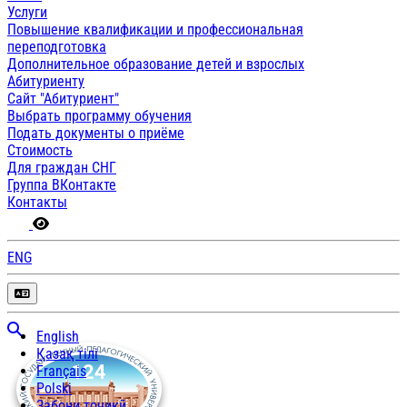
Услуги
Повышение квалификации и профессиональная
переподготовка
Дополнительное образование детей и взрослых
Абитуриенту
Сайт "Абитуриент"
Выбрать программу обучения
Подать документы о приёме
Стоимость
Для граждан СНГ
Группа ВКонтакте
Контакты
ENG
English
Қазақ тілі
Français
Polski
Забони тоҷикӣ