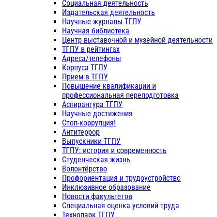
Социальная деятельность
Издательская деятельность
Научные журналы ТГПУ
Научная библиотека
Центр выставочной и музейной деятельности
ТГПУ в рейтингах
Адреса/телефоны
Корпуса ТГПУ
Прием в ТГПУ
Повышение квалификации и
профессиональная переподготовка
Аспирантура ТГПУ
Научные достижения
Стоп-коррупция!
Антитеррор
Выпускники ТГПУ
ТГПУ: история и современность
Студенческая жизнь
Волонтёрство
Профориентация и трудоустройство
Инклюзивное образование
Новости факультетов
Специальная оценка условий труда
Технопарк ТГПУ