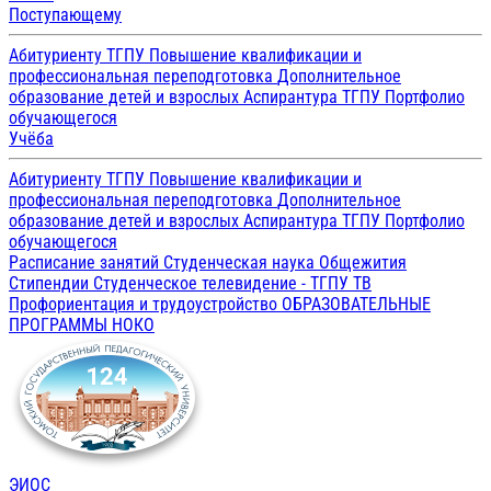
Поступающему
Абитуриенту ТГПУ
Повышение квалификации и
профессиональная переподготовка
Дополнительное
образование детей и взрослых
Аспирантура ТГПУ
Портфолио
обучающегося
Учёба
Абитуриенту ТГПУ
Повышение квалификации и
профессиональная переподготовка
Дополнительное
образование детей и взрослых
Аспирантура ТГПУ
Портфолио
обучающегося
Расписание занятий
Студенческая наука
Общежития
Стипендии
Студенческое телевидение - ТГПУ ТВ
Профориентация и трудоустройство
ОБРАЗОВАТЕЛЬНЫЕ
ПРОГРАММЫ
НОКО
ЭИОС