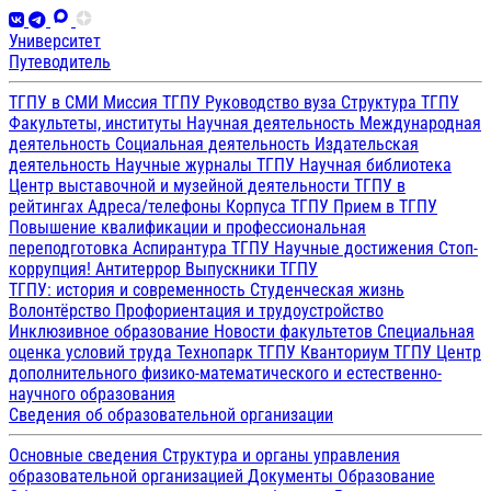
Университет
Путеводитель
ТГПУ в СМИ
Миссия ТГПУ
Руководство вуза
Структура ТГПУ
Факультеты, институты
Научная деятельность
Международная
деятельность
Социальная деятельность
Издательская
деятельность
Научные журналы ТГПУ
Научная библиотека
Центр выставочной и музейной деятельности
ТГПУ в
рейтингах
Адреса/телефоны
Корпуса ТГПУ
Прием в ТГПУ
Повышение квалификации и профессиональная
переподготовка
Аспирантура ТГПУ
Научные достижения
Стоп-
коррупция!
Антитеррор
Выпускники ТГПУ
ТГПУ: история и современность
Студенческая жизнь
Волонтёрство
Профориентация и трудоустройство
Инклюзивное образование
Новости факультетов
Специальная
оценка условий труда
Технопарк ТГПУ
Кванториум ТГПУ
Центр
дополнительного физико-математического и естественно-
научного образования
Сведения об образовательной организации
Основные сведения
Структура и органы управления
образовательной организацией
Документы
Образование