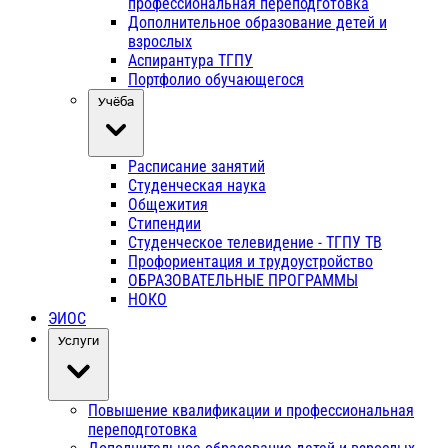
профессиональная переподготовка
Дополнительное образование детей и
взрослых
Аспирантура ТГПУ
Портфолио обучающегося
Учёба
Расписание занятий
Студенческая наука
Общежития
Стипендии
Студенческое телевидение - ТГПУ ТВ
Профориентация и трудоустройство
ОБРАЗОВАТЕЛЬНЫЕ ПРОГРАММЫ
НОКО
ЭИОС
Услуги
Повышение квалификации и профессиональная
переподготовка