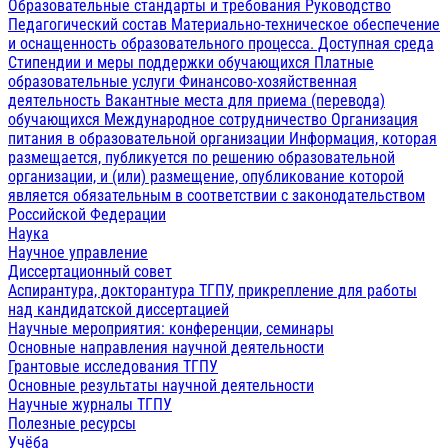
Образовательные стандарты и требования
Руководство
Педагогический состав
Материально-техническое обеспечение
и оснащенность образовательного процесса. Доступная среда
Стипендии и меры поддержки обучающихся
Платные
образовательные услуги
Финансово-хозяйственная
деятельность
Вакантные места для приема (перевода)
обучающихся
Международное сотрудничество
Организация
питания в образовательной организации
Информация, которая
размещается, публикуется по решению образовательной
организации, и (или) размещение, опубликование которой
является обязательным в соответствии с законодательством
Российской Федерации
Наука
Научное управление
Диссертационный совет
Аспирантура, докторантура ТГПУ, прикрепление для работы
над кандидатской диссертацией
Научные мероприятия: конференции, семинары
Основные направления научной деятельности
Грантовые исследования ТГПУ
Основные результаты научной деятельности
Научные журналы ТГПУ
Полезные ресурсы
Учёба