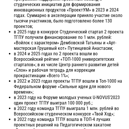
студенческих инициатив для формирования
инновационных продуктов «ПроектУМ» в 2023 и 2024
годах. Суммарно в акселерации приняло участие около
тысячи участников, было подготовлено более 130
проектов;
в 2025 году в конкурсе Студенческий стартап 2 проекта
ТГПУ получили финансирование по 1 млн. рублей:
«Войлок с характером» Дембовской Татьяны и «Арт-
мастерская Грушевый кот» Путинцевой Анастасии;
в 2024 и 2025 годах по 2 проекта вошли во
Всероссийский рейтинг «ТОП-1000 университетских
стартапов»; в их числе Центр раннего развития детей
«Слон» и рабочая тетрадь для коррекции
прокрастинации «Всего 1%»;
в 2022 и 2023 годах проекты ТГПУ вошли в Топ-1000 на
Федеральном форуме «Сильные идеи для нового
времени»;
в 2023 году на Форуме молодых ученых U-NOVUS’2023
один проект ТГПУ выиграл 100 000 руб.;
в 2022 году команда ТГПУ выиграла 1 млн. рублей во
Всероссийском студенческом конкурсе «Твой Ход»;
в 2022 году команда ТГПУ вошла в ТОП-4 лучших
проектных решений на Педагогическом хакатоне