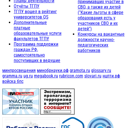
Планы деятельности
принимавших участие в
Отчёты ТГПУ
СВО, а также их детей
ТГПУ вошел в рейтинг
("Какие льготы в сфере
университетов QS
образования есть у
Дополнительные
участников СВО и их
платные
детей")
образовательные услуги
Конкурсы на вакантные
факультетов ТГПУ
должности научно-
Программа поддержки
педагогических
граждан РФ,
работников
самостоятельно
поступивших в ведущие
минпросвещения
минобрнауки.рф
gramota.ru
glossary.ru
gramma.ru
ug.ru
megabook.ru
rubricon.com
slovari.ru
нцпти.рф
войска бпс