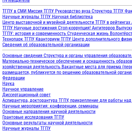
Путеводитель
ТГПУ в СМИ
Миссия ТГПУ
Руководство вуза
Структура ТГПУ
Фак
Научные журналы ТГПУ
Научная библиотека
Центр выставочной и музейной деятельности
ТГПУ в рейтингах
ТГПУ
Научные достижения
Стоп-коррупция!
Антитеррор
Выпуск
ТГПУ: история и современность
Студенческая жизнь
Волонтёрс
Технопарк ТГПУ
Кванториум ТГПУ
Центр дополнительного физик
Сведения об образовательной организации
Основные сведения
Структура и органы управления образоват
Материально-техническое обеспечение и оснащенность образов
хозяйственная деятельность
Вакантные места для приема (пе
размещается, публикуется по решению образовательной организ
Федерации
Наука
Научное управление
Диссертационный совет
Аспирантура, докторантура ТГПУ, прикрепление для работы на
Научные мероприятия: конференции, семинары
Основные направления научной деятельности
Грантовые исследования ТГПУ
Основные результаты научной деятельности
Научные журналы ТГПУ