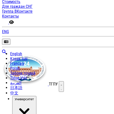
Стоимость
Для граждан СНГ
Группа ВКонтакте
Контакты
ENG
English
Қазақ тілі
Français
Polski
Забони тоҷикӣ
Tiếng Việt
العربية
ТГПУ
Открыть меню
日本語
中文
Университет