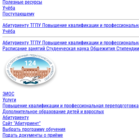
Полезные ресурсы
Учёба
Поступающему
Абитуриенту ТГПУ
Повышение квалификации и профессиональн
Учёба
Абитуриенту ТГПУ
Повышение квалификации и профессиональн
Расписание занятий
Студенческая наука
Общежития
Стипенди
ЭИОС
Услуги
Повышение квалификации и профессиональная переподготовка
Дополнительное образование детей и взрослых
Абитуриенту
Сайт "Абитуриент"
Выбрать программу обучения
Подать документы о приёме