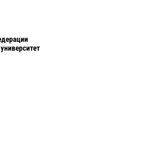
едерации
 университет