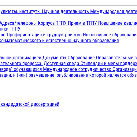
ультеты, институты
Научная деятельность
Международная деят
Адреса/телефоны
Корпуса ТГПУ
Прием в ТГПУ
Повышение квалиф
ники ТГПУ
тво
Профориентация и трудоустройство
Инклюзивное образован
о-математического и естественно-научного образования
ельной организацией
Документы
Образование
Образовательные с
ательного процесса. Доступная среда
Стипендии и меры подде
ревода) обучающихся
Международное сотрудничество
Организаци
ации, и (или) размещение, опубликование которой является обя
д кандидатской диссертацией