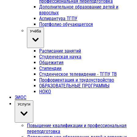
профессиональная переподготовка
Дополнительное образование детей и
взрослых
Аспирантура ТГПУ
Портфолио обучающегося
Учёба
Расписание занятий
Студенческая наука
Общежития
Стипендии
Студенческое телевидение - ТГПУ ТВ
Профориентация и трудоустройство
ОБРАЗОВАТЕЛЬНЫЕ ПРОГРАММЫ
НОКО
ЭИОС
Услуги
Повышение квалификации и профессиональная
переподготовка