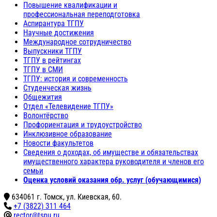
Повышение квалификации и
профессиональная переподготовка
Аспирантура ТГПУ
Научные достижения
Международное сотрудничество
Выпускники ТГПУ
ТГПУ в рейтингах
ТГПУ в СМИ
ТГПУ: история и современность
Студенческая жизнь
Общежития
Отдел «Телевидение ТГПУ»
Волонтёрство
Профориентация и трудоустройство
Инклюзивное образование
Новости факультетов
Сведения о доходах, об имуществе и обязательствах
имущественного характера руководителя и членов его
семьи
Оценка условий оказания обр. услуг (обучающимися)
634061 г. Томск, ул. Киевская, 60.
+7 (3822) 311 464
rector@tspu.ru