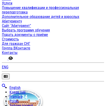
Услуги
Повышение квалификации и профессиональная
переподготовка
Дополнительное образование детей и взрослых
Абитуриенту
Сайт "Абитуриент"
Выбрать программу обучения
Подать документы о приёме
Стоимость
Для граждан СНГ
Группа ВКонтакте
Контакты
ENG
English
Қазақ тілі
Français
Polski
Забони тоҷикӣ