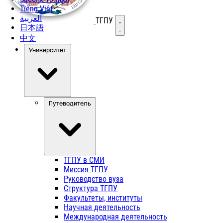
Tiếng Việt
العربية
ТГПУ
Открыть меню
日本語
中文
Университет
Путеводитель
ТГПУ в СМИ
Миссия ТГПУ
Руководство вуза
Структура ТГПУ
Факультеты, институты
Научная деятельность
Международная деятельность