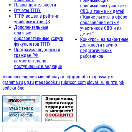
принимающих/
Планы деятельности
принимавших участие в
Отчёты ТГПУ
СВО, а также их детей
ТГПУ вошел в рейтинг
("Какие льготы в сфере
университетов QS
образования есть у
Дополнительные
участников СВО и их
платные
детей")
образовательные услуги
Конкурсы на вакантные
факультетов ТГПУ
должности научно-
Программа поддержки
педагогических
граждан РФ,
работников
самостоятельно
поступивших в ведущие
минпросвещения
минобрнауки.рф
gramota.ru
glossary.ru
gramma.ru
ug.ru
megabook.ru
rubricon.com
slovari.ru
нцпти.рф
войска бпс