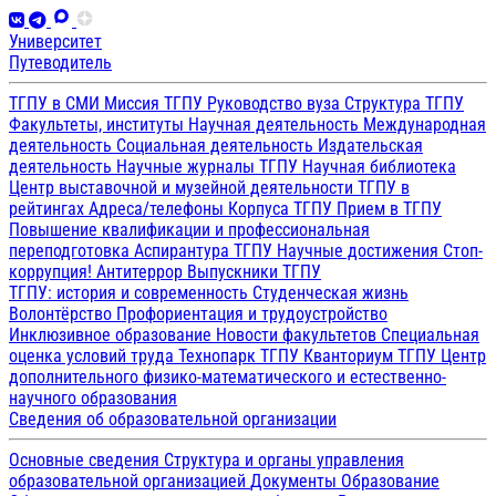
Университет
Путеводитель
ТГПУ в СМИ
Миссия ТГПУ
Руководство вуза
Структура ТГПУ
Факультеты, институты
Научная деятельность
Международная
деятельность
Социальная деятельность
Издательская
деятельность
Научные журналы ТГПУ
Научная библиотека
Центр выставочной и музейной деятельности
ТГПУ в
рейтингах
Адреса/телефоны
Корпуса ТГПУ
Прием в ТГПУ
Повышение квалификации и профессиональная
переподготовка
Аспирантура ТГПУ
Научные достижения
Стоп-
коррупция!
Антитеррор
Выпускники ТГПУ
ТГПУ: история и современность
Студенческая жизнь
Волонтёрство
Профориентация и трудоустройство
Инклюзивное образование
Новости факультетов
Специальная
оценка условий труда
Технопарк ТГПУ
Кванториум ТГПУ
Центр
дополнительного физико-математического и естественно-
научного образования
Сведения об образовательной организации
Основные сведения
Структура и органы управления
образовательной организацией
Документы
Образование