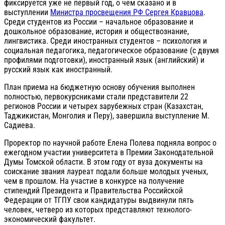
фиксируется уже не первый год, о чем сказано и в
выступлении
Министра просвещения РФ Сергея Кравцова
.
Среди студентов из России – начальное образование и
дошкольное образование, история и обществознание,
лингвистика. Среди иностранных студентов – психология и
социальная педагогика, педагогическое образование (с двумя
профилями подготовки), иностранный язык (английский) и
русский язык как иностранный.
План приема на бюджетную основу обучения выполнен
полностью, первокурсниками стали представители 22
регионов России и четырех зарубежных стран (Казахстан,
Таджикистан, Монголия и Перу), завершила выступление М.
Садиева.
Проректор по научной работе Елена Полева подняла вопрос о
ежегодном участии университета в Премии Законодательной
Думы Томской области. В этом году от вуза документы на
соискание звания лауреат подали больше молодых ученых,
чем в прошлом. На участие в конкурсе на получение
стипендий Президента и Правительства Российской
Федерации от ТГПУ свои кандидатуры выдвинули пять
человек, четверо из которых представляют технолого-
экономический факультет.