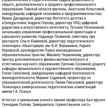
общего, дополнительного и среднего профессионального
образования Томской области вручены: Анастасии Копытовой,
заведующему кафедрой экономики и предпринимательства;
Ирине Дроздецкой, директору Института детства и
атрпедагогики; Андрею Глухову, директору НОЦ цифровой
дидактики и искусственного интеллекта; Татьяне Печенкиной,
начальнику управления профессиональной ориентации и
карьерного развития; Надежде Лыжиной, советнику при
ректорате; Ольге Камневой, директору педагогического
технопарка «Кванториум» им. Б.И. Вершинина; Ларисе
Куровской, руководителю Парка инновационных
образовательных практик; Михаилу Червонному, директору
Центра дополнительного физико-математического и
естественно-научного образования; Евгении Сосниной, доценту
кафедры музыкального и художественного образования;
Елене Синогиной, заведующему кафедрой безопасности
жизнедеятельности; Марине Садиевой, проректору по
образовательной деятельности; Лилии Пикаловой, директору
Технопарка универсальных педагогических компетенций
имени Г.А. Псахье.
Аттестат о присвоении ученого звания профессора был вручен
Геннадию Попову. Завершилась торжественная часть