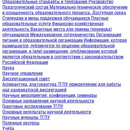
Образовательные стандарты и требования
Руководство
Педагогический состав
Материально-техническое обеспечение
и оснащенность образовательного процесса. Доступная среда
Стипендии и меры поддержки обучающихся
Платные
образовательные услуги
Финансово-хозяйственная
деятельность
Вакантные места для приема (перевода)
обучающихся
Международное сотрудничество
Организация
питания в образовательной организации
Информация, которая
размещается, публикуется по решению образовательной
организации, и (или) размещение, опубликование которой
является обязательным в соответствии с законодательством
Российской Федерации
Наука
Научное управление
Диссертационный совет
Аспирантура, докторантура ТГПУ, прикрепление для работы
над кандидатской диссертацией
Научные мероприятия: конференции, семинары
Основные направления научной деятельности
Грантовые исследования ТГПУ
Основные результаты научной деятельности
Научные журналы ТГПУ
Полезные ресурсы
Учёба