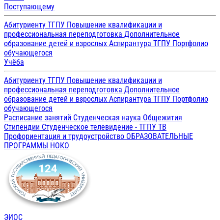
Поступающему
Абитуриенту ТГПУ
Повышение квалификации и
профессиональная переподготовка
Дополнительное
образование детей и взрослых
Аспирантура ТГПУ
Портфолио
обучающегося
Учёба
Абитуриенту ТГПУ
Повышение квалификации и
профессиональная переподготовка
Дополнительное
образование детей и взрослых
Аспирантура ТГПУ
Портфолио
обучающегося
Расписание занятий
Студенческая наука
Общежития
Стипендии
Студенческое телевидение - ТГПУ ТВ
Профориентация и трудоустройство
ОБРАЗОВАТЕЛЬНЫЕ
ПРОГРАММЫ
НОКО
ЭИОС