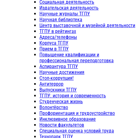
Социальная деятельность
Издательская деятельность
Научные журналы ТГПУ
Научная библиотека
Центр выставочной и музейной деятельности
ТГПУ в рейтингах
Адреса/телефоны
Корпуса ТГПУ
Прием в ТГПУ
Повышение квалификации и
профессиональная переподготовка
Аспирантура ТГПУ
Научные достижения
Стоп-коррупция!
Антитеррор
Выпускники ТГПУ
ТГПУ: история и современность
Студенческая жизнь
Волонтёрство
Профориентация и трудоустройство
Инклюзивное образование
Новости факультетов
Специальная оценка условий труда
Технопарк ТГПУ