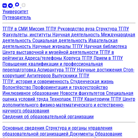
Университет
Путеводитель
ТГПУ в СМИ
Миссия ТГПУ
Руководство вуза
Структура ТГПУ
Факультеты, институты
Научная деятельность
Международная
деятельность
Социальная деятельность
Издательская
деятельность
Научные журналы ТГПУ
Научная библиотека
Центр выставочной и музейной деятельности
ТГПУ в
рейтингах
Адреса/телефоны
Корпуса ТГПУ
Прием в ТГПУ
Повышение квалификации и профессиональная
переподготовка
Аспирантура ТГПУ
Научные достижения
Стоп-
коррупция!
Антитеррор
Выпускники ТГПУ
ТГПУ: история и современность
Студенческая жизнь
Волонтёрство
Профориентация и трудоустройство
Инклюзивное образование
Новости факультетов
Специальная
оценка условий труда
Технопарк ТГПУ
Кванториум ТГПУ
Центр
дополнительного физико-математического и естественно-
научного образования
Сведения об образовательной организации
Основные сведения
Структура и органы управления
образовательной организацией
Документы
Образование