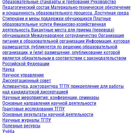
Образовательные стандарты и требования
Руководство
Педагогический состав
Материально-техническое обеспечение
и оснащенность образовательного процесса. Доступная среда
Стипендии и меры поддержки обучающихся
Платные
образовательные услуги
Финансово-хозяйственная
деятельность
Вакантные места для приема (перевода)
обучающихся
Международное сотрудничество
Организация
питания в образовательной организации
Информация, которая
размещается, публикуется по решению образовательной
организации, и (или) размещение, опубликование которой
является обязательным в соответствии с законодательством
Российской Федерации
Наука
Научное управление
Диссертационный совет
Аспирантура, докторантура ТГПУ, прикрепление для работы
над кандидатской диссертацией
Научные мероприятия: конференции, семинары
Основные направления научной деятельности
Грантовые исследования ТГПУ
Основные результаты научной деятельности
Научные журналы ТГПУ
Полезные ресурсы
Учёба