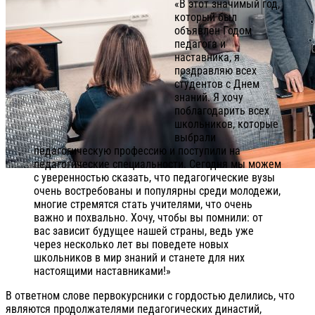
«В этот значимый год,
который был
объявлен Годом
педагога и
наставника, я
поздравляю всех
студентов с Днем
знаний. Я хочу
поблагодарить всех
школьников, которые
выбрали
педагогическую профессию и поступили на
педагогические специальности. Сегодня мы можем
с уверенностью сказать, что педагогические вузы
очень востребованы и популярны среди молодежи,
многие стремятся стать учителями, что очень
важно и похвально. Хочу, чтобы вы помнили: от
вас зависит будущее нашей страны, ведь уже
через несколько лет вы поведете новых
школьников в мир знаний и станете для них
настоящими наставниками!»
В ответном слове первокурсники с гордостью делились, что
являются продолжателями педагогических династий,