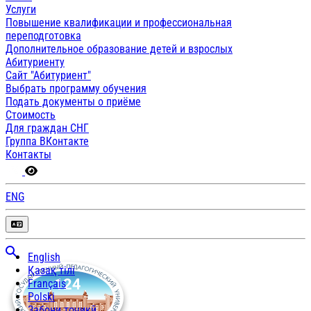
Услуги
Повышение квалификации и профессиональная
переподготовка
Дополнительное образование детей и взрослых
Абитуриенту
Сайт "Абитуриент"
Выбрать программу обучения
Подать документы о приёме
Стоимость
Для граждан СНГ
Группа ВКонтакте
Контакты
ENG
English
Қазақ тілі
Français
Polski
Забони тоҷикӣ