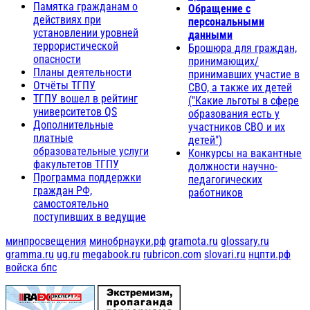
Памятка гражданам о
Обращение с
действиях при
персональными
установлении уровней
данными
террористической
Брошюра для граждан,
опасности
принимающих/
Планы деятельности
принимавших участие в
Отчёты ТГПУ
СВО, а также их детей
ТГПУ вошел в рейтинг
("Какие льготы в сфере
университетов QS
образования есть у
Дополнительные
участников СВО и их
платные
детей")
образовательные услуги
Конкурсы на вакантные
факультетов ТГПУ
должности научно-
Программа поддержки
педагогических
граждан РФ,
работников
самостоятельно
поступивших в ведущие
минпросвещения
минобрнауки.рф
gramota.ru
glossary.ru
gramma.ru
ug.ru
megabook.ru
rubricon.com
slovari.ru
нцпти.рф
войска бпс