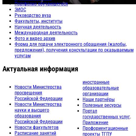
Портфолио обучающегося
ЭИОС
Руководство вуза
Факультеты, институты
Научная деятельность
Международная деятельность
Фото и видео архив
Форма для подачи электронного обращения (жалобы,
предложения), получения консультации по оказываемым
услугам
Актуальная информация
иностранные
Новости Министерства
образовательные
просвещения
организации
Российской Федерации
Наши партнёры
Новости Министерства
Полезные ресурсы
науки и высшего
Портал
образования
государственных услуг
.
Российской Федерации
Приложение
Новости факультетов
Профориентационные
Расписание занятий
проекты ТГПУ