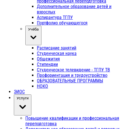
профессиональная переподготовка
Дополнительное образование детей и
взрослых
Аспирантура ТГПУ
Портфолио обучающегося
Учёба
Расписание занятий
Студенческая наука
Общежития
Стипендии
Студенческое телевидение - ТГПУ ТВ
Профориентация и трудоустройство
ОБРАЗОВАТЕЛЬНЫЕ ПРОГРАММЫ
НОКО
ЭИОС
Услуги
Повышение квалификации и профессиональная
переподготовка