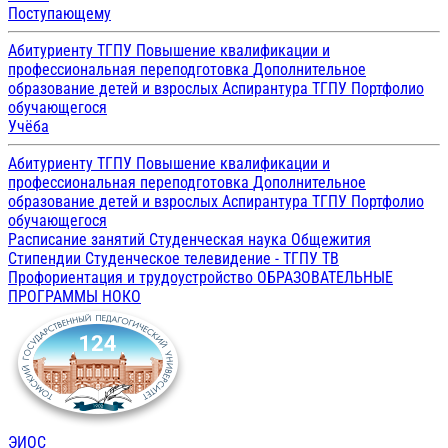
Поступающему
Абитуриенту ТГПУ
Повышение квалификации и
профессиональная переподготовка
Дополнительное
образование детей и взрослых
Аспирантура ТГПУ
Портфолио
обучающегося
Учёба
Абитуриенту ТГПУ
Повышение квалификации и
профессиональная переподготовка
Дополнительное
образование детей и взрослых
Аспирантура ТГПУ
Портфолио
обучающегося
Расписание занятий
Студенческая наука
Общежития
Стипендии
Студенческое телевидение - ТГПУ ТВ
Профориентация и трудоустройство
ОБРАЗОВАТЕЛЬНЫЕ
ПРОГРАММЫ
НОКО
ЭИОС