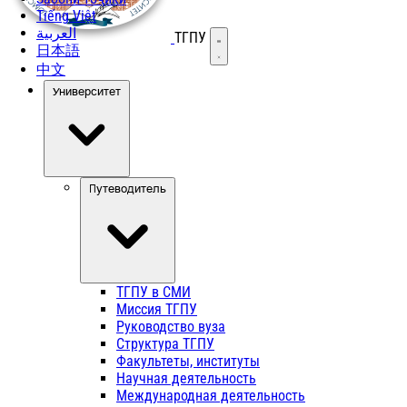
Tiếng Việt
العربية
ТГПУ
Открыть меню
日本語
中文
Университет
Путеводитель
ТГПУ в СМИ
Миссия ТГПУ
Руководство вуза
Структура ТГПУ
Факультеты, институты
Научная деятельность
Международная деятельность