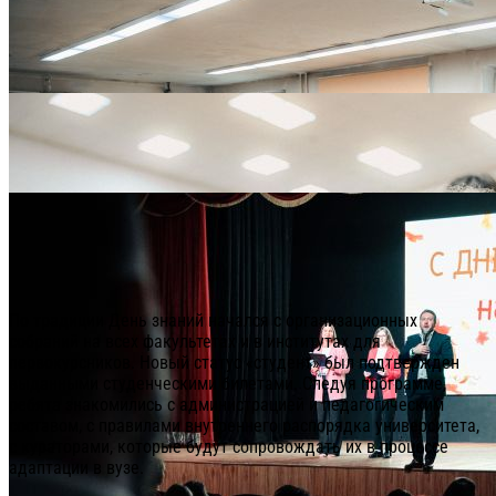
По традиции День знаний начался с организационных
собраний на всех факультетах и в институтах для
первокурсников. Новый статус «студент» был подтвержден
выданными студенческими билетами. Следуя программе,
ребята знакомились с администрацией и педагогическим
составом, с правилами внутреннего распорядка университета,
с кураторами, которые будут сопровождать их в процессе
адаптации в вузе.