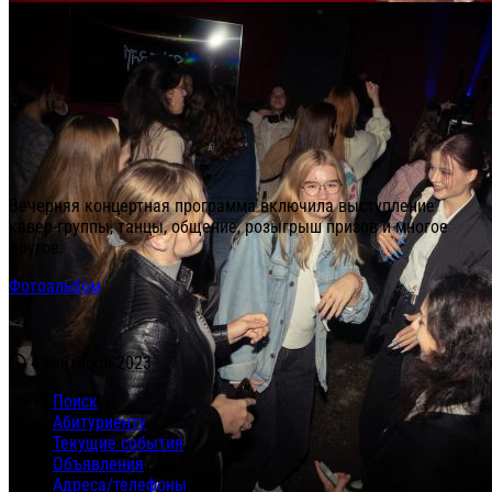
Вечерняя концертная программа включила выступление
кавер-группы, танцы, общение, розыгрыш призов и многое
другое.
Фотоальбом
4 сентября 2023
Поиск
Абитуриенту
Текущие события
Объявления
Адреса/телефоны