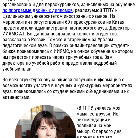
организовано и для первокурсников, зачисленных на обучение
по программе двойных дипломов
, реализуемой ТГПУ и
Цзилиньским университетом иностранных языков. На
мероприятии присутствовали 60 первокурсников из Китая,
представители администрации партнерского вуза. Директор
ИИЯМС А.Г. Богданова поздравила коллег и студентов,
рассказала о России, Томске и старейшем за Уралом
педагогическом вузе. В рамках онлайн-трансляции студенты
ближе познакомились с ИИЯМС, на очное обучение в котором
им предстоит приехать через три учебных года. Зам.
директора по учебной работе представила подробный
учебный план.
Во всех структурах обучающиеся получили информацию о
возможностях участия в научных и культурных мероприятиях
вуза, познакомились со студенческими объединениями и их
активистами.
«В ТГПУ училась моя
мама, ее друзья. Их
рекомендации и
повлияли на мой
выбор. С первого дня
я поняла, что это