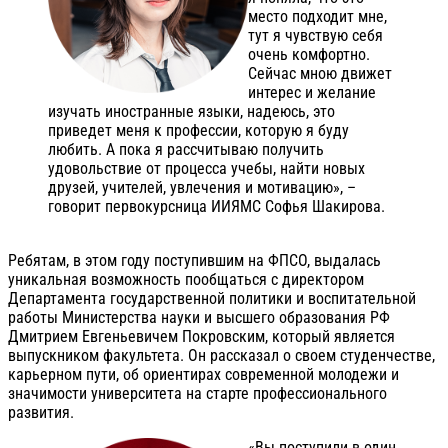
место подходит мне,
тут я чувствую себя
очень комфортно.
Сейчас мною движет
интерес и желание
изучать иностранные языки, надеюсь, это
приведет меня к профессии, которую я буду
любить. А пока я рассчитываю получить
удовольствие от процесса учебы, найти новых
друзей, учителей, увлечения и мотивацию», –
говорит первокурсница ИИЯМС Софья Шакирова.
Ребятам, в этом году поступившим на ФПСО, выдалась
уникальная возможность пообщаться с директором
Департамента государственной политики и воспитательной
работы Министерства науки и высшего образования РФ
Дмитрием Евгеньевичем Покровским, который является
выпускником факультета. Он рассказал о своем студенчестве,
карьерном пути, об ориентирах современной молодежи и
значимости университета на старте профессионального
развития.
«Вы поступили в один