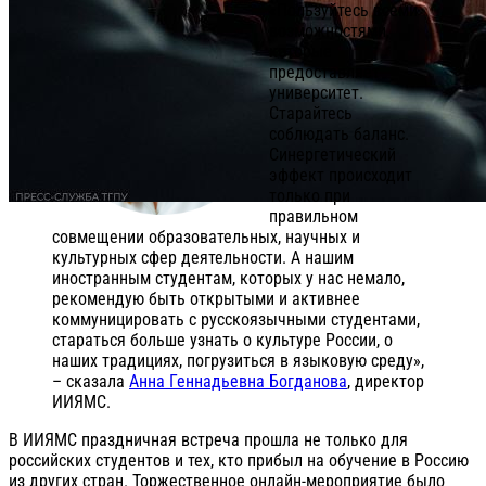
«Пользуйтесь всеми
возможностями,
которые
предоставляет
университет.
Старайтесь
соблюдать баланс.
Синергетический
эффект происходит
только при
правильном
совмещении образовательных, научных и
культурных сфер деятельности. А нашим
иностранным студентам, которых у нас немало,
рекомендую быть открытыми и активнее
коммуницировать с русскоязычными студентами,
стараться больше узнать о культуре России, о
наших традициях, погрузиться в языковую среду»,
– сказала
Анна Геннадьевна Богданова
, директор
ИИЯМС.
В ИИЯМС праздничная встреча прошла не только для
российских студентов и тех, кто прибыл на обучение в Россию
из других стран. Торжественное онлайн-мероприятие было