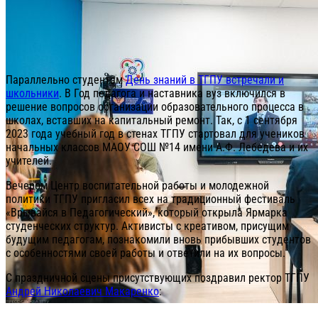
Параллельно студентам
День знаний в ТГПУ встречали и
школьники
. В Год педагога и наставника вуз включился в
решение вопросов организации образовательного процесса в
школах, вставших на капитальный ремонт. Так, с 1 сентября
2023 года учебный год в стенах ТГПУ стартовал для учеников
начальных классов МАОУ СОШ №14 имени А.Ф. Лебедева и их
учителей.
Вечером Центр воспитательной работы и молодежной
политики ТГПУ пригласил всех на традиционный фестиваль
«Врывайся в Педагогический», который открыла Ярмарка
студенческих структур. Активисты с креативом, присущим
будущим педагогам, познакомили вновь прибывших студентов
с особенностями своей работы и ответили на их вопросы.
С праздничной сцены присутствующих поздравил ректор ТГПУ
Андрей Николаевич Макаренко
: