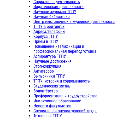
Социальная деятельность
Издательская деятельность
Научные журналы ТГПУ
Научная библиотека
Центр выставочной и музейной деятельности
ТГПУ в рейтингах
Адреса/телефоны
Корпуса ТГПУ
Прием в ТГПУ
Повышение квалификации и
профессиональная переподготовка
Аспирантура ТГПУ
Научные достижения
Стоп-коррупция!
Антитеррор
Выпускники ТГПУ
ТГПУ: история и современность
Студенческая жизнь
Волонтёрство
Профориентация и трудоустройство
Инклюзивное образование
Новости факультетов
Специальная оценка условий труда
Технопарк ТГПУ