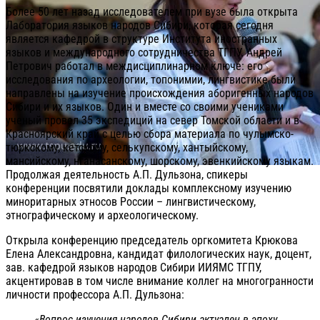
Более 50 лет назад исследователем при вузе была открыта
Лаборатория языков народов Сибири, которая сегодня
является кафедрой в структуре Института иностранных
языков и международного сотрудничества ТГПУ. Андрей
Петрович работал в междисциплинарном ключе: его
исследования по археологии, топонимии, лингвистике были
направлены на изучение происхождения аборигенных народов
Сибири и их языков. Один и вместе со своими учениками
ученый провел 35 экспедиций на север Томской области и в
Красноярский край с целью сбора материала по чулымско-
тюркскому, кетскому, селькупскому, хантыйскому,
мансийскому, нганасанскому, шорскому, эвенкийскому языкам.
Продолжая деятельность А.П. Дульзона, спикеры
конференции посвятили доклады комплексному изучению
миноритарных этносов России – лингвистическому,
этнографическому и археологическому.
Открыла конференцию председатель оргкомитета Крюкова
Елена Александровна, кандидат филологических наук, доцент,
зав. кафедрой языков народов Сибири ИИЯМС ТГПУ,
акцентировав в том числе внимание коллег на многогранности
личности профессора А.П. Дульзона:
«Вопрос изучения народов Сибири актуален в эпоху