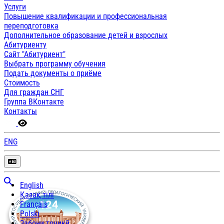
Услуги
Повышение квалификации и профессиональная
переподготовка
Дополнительное образование детей и взрослых
Абитуриенту
Сайт "Абитуриент"
Выбрать программу обучения
Подать документы о приёме
Стоимость
Для граждан СНГ
Группа ВКонтакте
Контакты
ENG
English
Қазақ тілі
Français
Polski
Забони тоҷикӣ