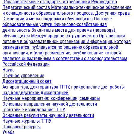
Образовательные стандарты и требования
Руководство
Педагогический состав
Материально-техническое обеспечение
и оснащенность образовательного процесса. Доступная среда
Стипендии и меры поддержки обучающихся
Платные
образовательные услуги
Финансово-хозяйственная
деятельность
Вакантные места для приема (перевода)
обучающихся
Международное сотрудничество
Организация
питания в образовательной организации
Информация, которая
размещается, публикуется по решению образовательной
организации, и (или) размещение, опубликование которой
является обязательным в соответствии с законодательством
Российской Федерации
Наука
Научное управление
Диссертационный совет
Аспирантура, докторантура ТГПУ, прикрепление для работы
над кандидатской диссертацией
Научные мероприятия: конференции, семинары
Основные направления научной деятельности
Грантовые исследования ТГПУ
Основные результаты научной деятельности
Научные журналы ТГПУ
Полезные ресурсы
Учёба