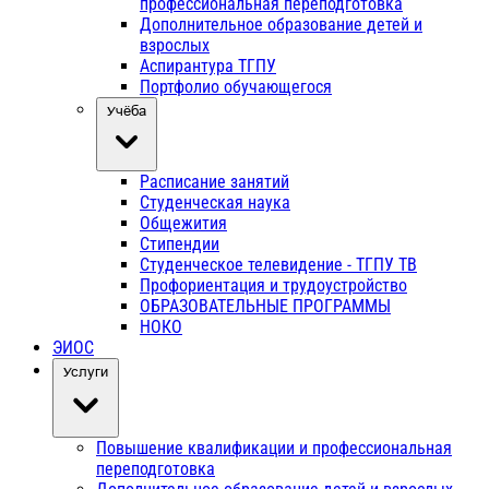
профессиональная переподготовка
Дополнительное образование детей и
взрослых
Аспирантура ТГПУ
Портфолио обучающегося
Учёба
Расписание занятий
Студенческая наука
Общежития
Стипендии
Студенческое телевидение - ТГПУ ТВ
Профориентация и трудоустройство
ОБРАЗОВАТЕЛЬНЫЕ ПРОГРАММЫ
НОКО
ЭИОС
Услуги
Повышение квалификации и профессиональная
переподготовка