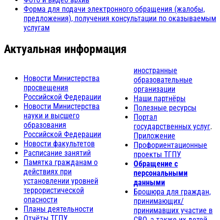
Форма для подачи электронного обращения (жалобы,
предложения), получения консультации по оказываемым
услугам
Актуальная информация
иностранные
Новости Министерства
образовательные
просвещения
организации
Российской Федерации
Наши партнёры
Новости Министерства
Полезные ресурсы
науки и высшего
Портал
образования
государственных услуг
.
Российской Федерации
Приложение
Новости факультетов
Профориентационные
Расписание занятий
проекты ТГПУ
Памятка гражданам о
Обращение с
действиях при
персональными
установлении уровней
данными
террористической
Брошюра для граждан,
опасности
принимающих/
Планы деятельности
принимавших участие в
Отчёты ТГПУ
СВО, а также их детей