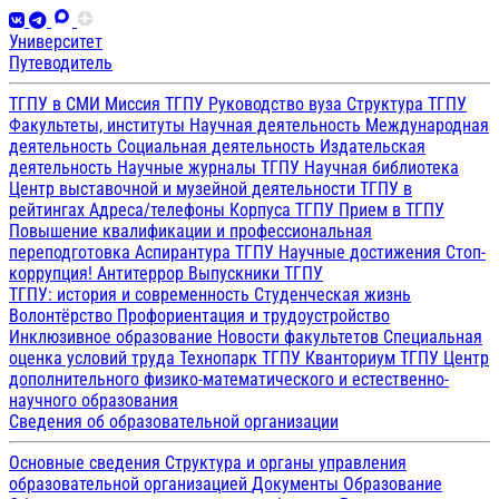
Университет
Путеводитель
ТГПУ в СМИ
Миссия ТГПУ
Руководство вуза
Структура ТГПУ
Факультеты, институты
Научная деятельность
Международная
деятельность
Социальная деятельность
Издательская
деятельность
Научные журналы ТГПУ
Научная библиотека
Центр выставочной и музейной деятельности
ТГПУ в
рейтингах
Адреса/телефоны
Корпуса ТГПУ
Прием в ТГПУ
Повышение квалификации и профессиональная
переподготовка
Аспирантура ТГПУ
Научные достижения
Стоп-
коррупция!
Антитеррор
Выпускники ТГПУ
ТГПУ: история и современность
Студенческая жизнь
Волонтёрство
Профориентация и трудоустройство
Инклюзивное образование
Новости факультетов
Специальная
оценка условий труда
Технопарк ТГПУ
Кванториум ТГПУ
Центр
дополнительного физико-математического и естественно-
научного образования
Сведения об образовательной организации
Основные сведения
Структура и органы управления
образовательной организацией
Документы
Образование