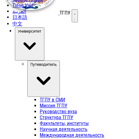
Tiếng Việt
العربية
ТГПУ
Открыть меню
日本語
中文
Университет
Путеводитель
ТГПУ в СМИ
Миссия ТГПУ
Руководство вуза
Структура ТГПУ
Факультеты, институты
Научная деятельность
Международная деятельность