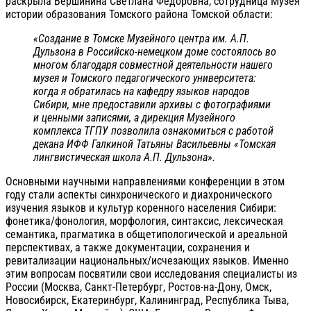
раскрыла Вершинина Светлана Фёдоровна, сотрудница Музея
истории образования Томского района Томской области:
«Создание в Томске Музейного центра им. А.П.
Дульзона в Российско-немецком доме состоялось во
многом благодаря совместной деятельности нашего
музея и Томского педагогического университета:
когда я обратилась на кафедру языков народов
Сибири, мне предоставили архивы с фотографиями
и ценными записями, а дирекция Музейного
комплекса ТГПУ позволила ознакомиться с работой
декана ИФФ Галкиной Татьяны Васильевны «Томская
лингвистическая школа А.П. Дульзона».
Основными научными направлениями конференции в этом
году стали аспекты синхронического и диахронического
изучения языков и культур коренного населения Сибири:
фонетика/фонология, морфология, синтаксис, лексическая
семантика, прагматика в общетипологической и ареальной
перспективах, а также документации, сохранения и
ревитализации национальных/исчезающих языков. Именно
этим вопросам посвятили свои исследования специалисты из
России (Москва, Санкт-Петербург, Ростов-на-Дону, Омск,
Новосибирск, Екатеринбург, Калининград, Республика Тыва,