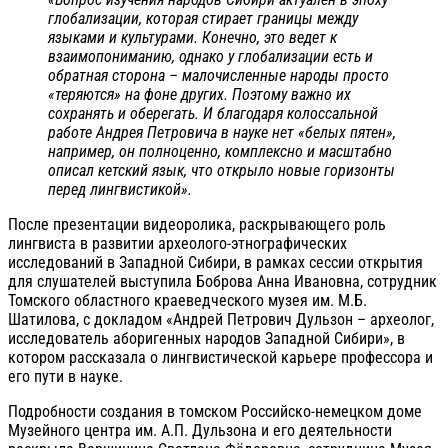
глобализации, которая стирает границы между
языками и культурами. Конечно, это ведет к
взаимопониманию, однако у глобализации есть и
обратная сторона – малочисленные народы просто
«теряются» на фоне других. Поэтому важно их
сохранять и оберегать. И благодаря колоссальной
работе Андрея Петровича в науке нет «белых пятен»,
например, он полноценно, комплексно и масштабно
описал кетский язык, что открыло новые горизонты
перед лингвистикой».
После презентации видеоролика, раскрывающего роль
лингвиста в развитии археолого-этнографических
исследований в Западной Сибири, в рамках сессии открытия
для слушателей выступила Боброва Анна Ивановна, сотрудник
Томского областного краеведческого музея им. М.Б.
Шатилова, с докладом «Андрей Петрович Дульзон – археолог,
исследователь аборигенных народов Западной Сибири», в
котором рассказала о лингвистической карьере профессора и
его пути в науке.
Подробности создания в томском Российско-немецком доме
Музейного центра им. А.П. Дульзона и его деятельности