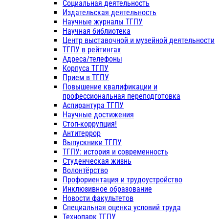
Социальная деятельность
Издательская деятельность
Научные журналы ТГПУ
Научная библиотека
Центр выставочной и музейной деятельности
ТГПУ в рейтингах
Адреса/телефоны
Корпуса ТГПУ
Прием в ТГПУ
Повышение квалификации и
профессиональная переподготовка
Аспирантура ТГПУ
Научные достижения
Стоп-коррупция!
Антитеррор
Выпускники ТГПУ
ТГПУ: история и современность
Студенческая жизнь
Волонтёрство
Профориентация и трудоустройство
Инклюзивное образование
Новости факультетов
Специальная оценка условий труда
Технопарк ТГПУ