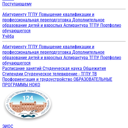
Поступающему
Абитуриенту ТГПУ
Повышение квалификации и
профессиональная переподготовка
Дополнительное
образование детей и взрослых
Аспирантура ТГПУ
Портфолио
обучающегося
Учёба
Абитуриенту ТГПУ
Повышение квалификации и
профессиональная переподготовка
Дополнительное
образование детей и взрослых
Аспирантура ТГПУ
Портфолио
обучающегося
Расписание занятий
Студенческая наука
Общежития
Стипендии
Студенческое телевидение - ТГПУ ТВ
Профориентация и трудоустройство
ОБРАЗОВАТЕЛЬНЫЕ
ПРОГРАММЫ
НОКО
ЭИОС