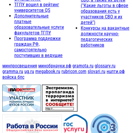
ТГПУ вошел в рейтинг
("Какие льготы в сфере
университетов QS
образования есть у
Дополнительные
участников СВО и их
платные
детей")
образовательные услуги
Конкурсы на вакантные
факультетов ТГПУ
должности научно-
Программа поддержки
педагогических
граждан РФ,
работников
самостоятельно
поступивших в ведущие
минпросвещения
минобрнауки.рф
gramota.ru
glossary.ru
gramma.ru
ug.ru
megabook.ru
rubricon.com
slovari.ru
нцпти.рф
войска бпс