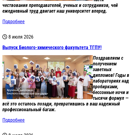
чествования преподавателей, ученых и сотрудников, чей
ежедневный труд двигает наш университет вперед.
Подробнее
8 июля 2026
Выпуск Биолого-химического факультета ТГПУ!
Поздравляем с
получением
заветных
дипломов! Годы в
лабораториях над
пробирками,
бессонные ночи и
тысячи формул —
всё это осталось позади, превратившись в ваш надежный
профессиональный багаж.
Подробнее