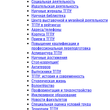
Социальная деятельность
Издательская деятельность
Научные журналы ТГПУ
Научная библиотека
Центр выставочной и музейной деятельности
ТГПУ в рейтингах
Адреса/телефоны
Корпуса ТГПУ
Прием в ТГПУ
Повышение квалификации и
профессиональная переподготовка
Аспирантура ТГПУ
Научные достижения
Стоп-коррупция!
Антитеррор
Выпускники ТГПУ
ТГПУ: история и современность
Студенческая жизнь
Волонтёрство
Профориентация и трудоустройство
Инклюзивное образование
Новости факультетов
Специальная оценка условий труда
Технопарк ТГПУ