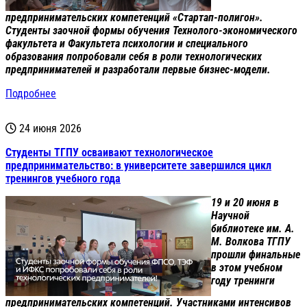
предпринимательских компетенций «Стартап-полигон».
Студенты заочной формы обучения Технолого-экономического
факультета и Факультета психологии и специального
образования попробовали себя в роли технологических
предпринимателей и разработали первые бизнес-модели.
Подробнее
24 июня 2026
Студенты ТГПУ осваивают технологическое
предпринимательство: в университете завершился цикл
тренингов учебного года
19 и 20 июня в
Научной
библиотеке им. А.
М. Волкова ТГПУ
прошли финальные
в этом учебном
году тренинги
предпринимательских компетенций. Участниками интенсивов