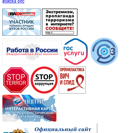
войска бпс