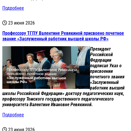
Подробнее
23 июня 2026
Профессору ТГПУ Валентине Ревякиной присвоено почетное
звание «Заслуженный работник высшей школы РФ»
Президент
Российской
Федерации
подписал Указ о
присвоении
почетного звания
«Заслуженный
работник высшей
школы Российской Федерации» доктору педагогических наук,
профессору Томского государственного педагогического
университета Валентине Ивановне Ревякиной.
Подробнее
23 июня 2026