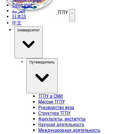
Tiếng Việt
العربية
ТГПУ
Открыть меню
日本語
中文
Университет
Путеводитель
ТГПУ в СМИ
Миссия ТГПУ
Руководство вуза
Структура ТГПУ
Факультеты, институты
Научная деятельность
Международная деятельность