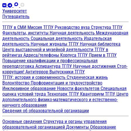
Университет
Путеводитель
ТГПУ в СМИ
Миссия ТГПУ
Руководство вуза
Структура ТГПУ
Факультеты, институты
Научная деятельность
Международная
деятельность
Социальная деятельность
Издательская
деятельность
Научные журналы ТГПУ
Научная библиотека
Центр выставочной и музейной деятельности
ТГПУ в
рейтингах
Адреса/телефоны
Корпуса ТГПУ
Прием в ТГПУ
Повышение квалификации и профессиональная
переподготовка
Аспирантура ТГПУ
Научные достижения
Стоп-
коррупция!
Антитеррор
Выпускники ТГПУ
ТГПУ: история и современность
Студенческая жизнь
Волонтёрство
Профориентация и трудоустройство
Инклюзивное образование
Новости факультетов
Специальная
оценка условий труда
Технопарк ТГПУ
Кванториум ТГПУ
Центр
дополнительного физико-математического и естественно-
научного образования
Сведения об образовательной организации
Основные сведения
Структура и органы управления
образовательной организацией
Документы
Образование