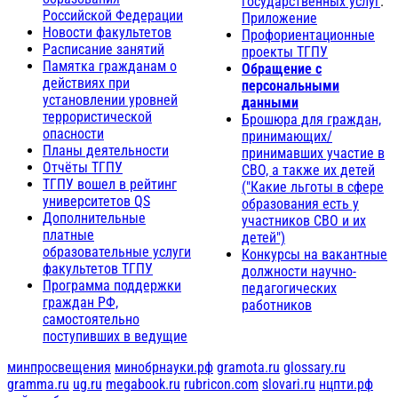
государственных услуг
.
Российской Федерации
Приложение
Новости факультетов
Профориентационные
Расписание занятий
проекты ТГПУ
Памятка гражданам о
Обращение с
действиях при
персональными
установлении уровней
данными
террористической
Брошюра для граждан,
опасности
принимающих/
Планы деятельности
принимавших участие в
Отчёты ТГПУ
СВО, а также их детей
ТГПУ вошел в рейтинг
("Какие льготы в сфере
университетов QS
образования есть у
Дополнительные
участников СВО и их
платные
детей")
образовательные услуги
Конкурсы на вакантные
факультетов ТГПУ
должности научно-
Программа поддержки
педагогических
граждан РФ,
работников
самостоятельно
поступивших в ведущие
минпросвещения
минобрнауки.рф
gramota.ru
glossary.ru
gramma.ru
ug.ru
megabook.ru
rubricon.com
slovari.ru
нцпти.рф