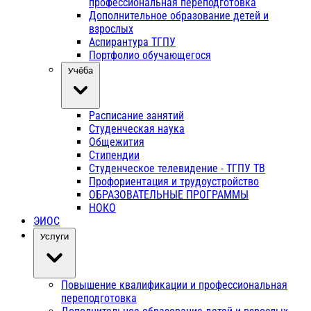
профессиональная переподготовка
Дополнительное образование детей и
взрослых
Аспирантура ТГПУ
Портфолио обучающегося
Учёба
Расписание занятий
Студенческая наука
Общежития
Стипендии
Студенческое телевидение - ТГПУ ТВ
Профориентация и трудоустройство
ОБРАЗОВАТЕЛЬНЫЕ ПРОГРАММЫ
НОКО
ЭИОС
Услуги
Повышение квалификации и профессиональная
переподготовка