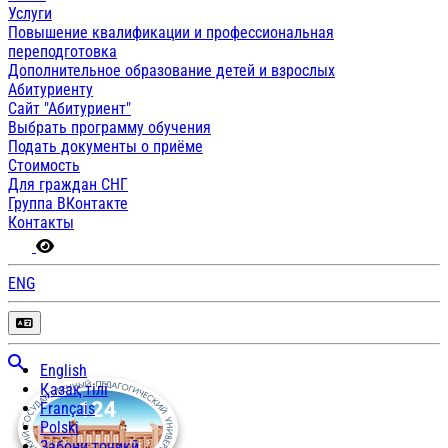
Услуги
Повышение квалификации и профессиональная
переподготовка
Дополнительное образование детей и взрослых
Абитуриенту
Сайт "Абитуриент"
Выбрать программу обучения
Подать документы о приёме
Стоимость
Для граждан СНГ
Группа ВКонтакте
Контакты
ENG
English
Қазақ тілі
Français
Polski
Забони тоҷикӣ