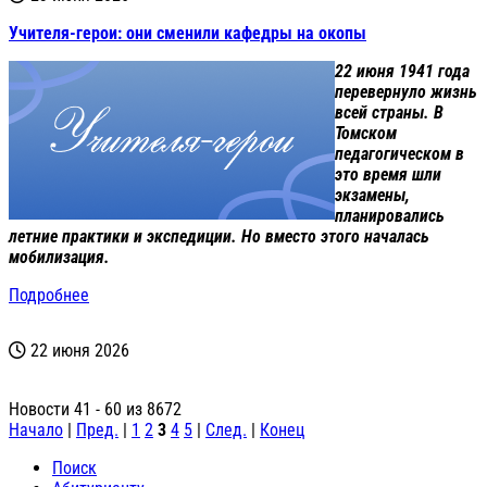
Учителя-герои: они сменили кафедры на окопы
22 июня 1941 года
перевернуло жизнь
всей страны. В
Томском
педагогическом в
это время шли
экзамены,
планировались
летние практики и экспедиции. Но вместо этого началась
мобилизация.
Подробнее
22 июня 2026
Новости 41 - 60 из 8672
Начало
|
Пред.
|
1
2
3
4
5
|
След.
|
Конец
Поиск