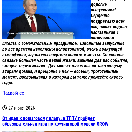
дорогие
выпускники!
Сердечно
поздравляю всех
вас, ваших родных,
наставников с
окончанием
школы, с замечательным праздником. Школьные выпускные
во все времена наполнены неповторимой, очень волнующей
атмосферой, заряжены энергией юности и мечты. Со школой
связана большая часть вашей жизни, важные для вас события,
эмоции, переживания. Для многих она стала по-настоящему
вторым домом, и прощание с ней — особый, трогательный
момент, воспоминания о котором вы тоже пронесёте сквозь
годы.
Подробнее
27 июня 2026
От идеи к пошаговому плану: в ТГПУ пройдет
образовательная игра по коучинговой модели GROW