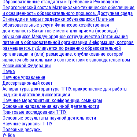
Образовательные стандарты и требования
Руководство
Педагогический состав
Материально-техническое обеспечение
и оснащенность образовательного процесса. Доступная среда
Стипендии и меры поддержки обучающихся
Платные
образовательные услуги
Финансово-хозяйственная
деятельность
Вакантные места для приема (перевода)
обучающихся
Международное сотрудничество
Организация
питания в образовательной организации
Информация, которая
размещается, публикуется по решению образовательной
организации, и (или) размещение, опубликование которой
является обязательным в соответствии с законодательством
Российской Федерации
Наука
Научное управление
Диссертационный совет
Аспирантура, докторантура ТГПУ, прикрепление для работы
над кандидатской диссертацией
Научные мероприятия: конференции, семинары
Основные направления научной деятельности
Грантовые исследования ТГПУ
Основные результаты научной деятельности
Научные журналы ТГПУ
Полезные ресурсы
Учёба