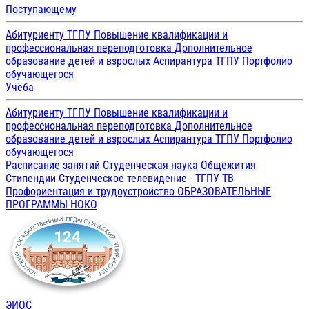
Поступающему
Абитуриенту ТГПУ
Повышение квалификации и
профессиональная переподготовка
Дополнительное
образование детей и взрослых
Аспирантура ТГПУ
Портфолио
обучающегося
Учёба
Абитуриенту ТГПУ
Повышение квалификации и
профессиональная переподготовка
Дополнительное
образование детей и взрослых
Аспирантура ТГПУ
Портфолио
обучающегося
Расписание занятий
Студенческая наука
Общежития
Стипендии
Студенческое телевидение - ТГПУ ТВ
Профориентация и трудоустройство
ОБРАЗОВАТЕЛЬНЫЕ
ПРОГРАММЫ
НОКО
ЭИОС