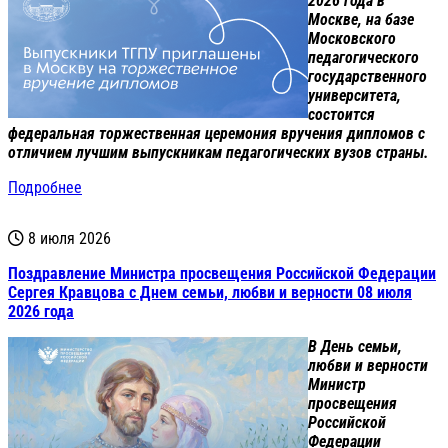
2026 года в
Москве, на базе
Московского
педагогического
государственного
университета,
состоится
федеральная торжественная церемония вручения дипломов с
отличием лучшим выпускникам педагогических вузов страны.
Подробнее
8 июля 2026
Поздравление Министра просвещения Российской Федерации
Сергея Кравцова с Днем семьи, любви и верности 08 июля
2026 года
В День семьи,
любви и верности
Министр
просвещения
Российской
Федерации