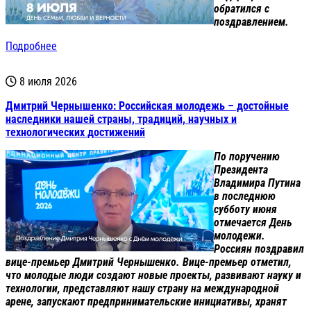
обратился с
поздравлением.
Подробнее
8 июля 2026
Дмитрий Чернышенко: Российская молодежь – достойные
наследники нашей страны, традиций, научных и
технологических достижений
По поручению
Президента
Владимира Путина
в последнюю
субботу июня
отмечается День
молодежи.
Россиян поздравил
вице-премьер Дмитрий Чернышенко. Вице-премьер отметил,
что молодые люди создают новые проекты, развивают науку и
технологии, представляют нашу страну на международной
арене, запускают предпринимательские инициативы, хранят