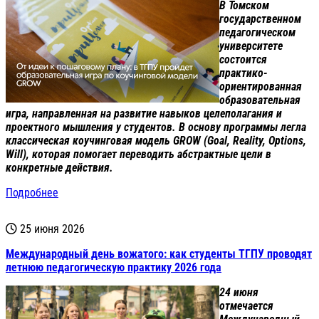
В Томском
государственном
педагогическом
университете
состоится
практико-
ориентированная
образовательная
игра, направленная на развитие навыков целеполагания и
проектного мышления у студентов. В основу программы легла
классическая коучинговая модель GROW (Goal, Reality, Options,
Will), которая помогает переводить абстрактные цели в
конкретные действия.
Подробнее
25 июня 2026
Международный день вожатого: как студенты ТГПУ проводят
летнюю педагогическую практику 2026 года
24 июня
отмечается