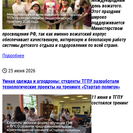
Международный
день вожатого.
Этот праздник
широко
поддерживается
Министерством
просвещения РФ, так как именно вожатский корпус
обеспечивает качественную, интересную и безопасную работу
системы детского отдыха и оздоровления по всей стране.
Подробнее
25 июня 2026
Умная одежда и агродроны: студенты ТГПУ разработали
технологические проекты на тренинге «Стартап-полигон»
11 июня в ТГПУ
состоялся тренинг