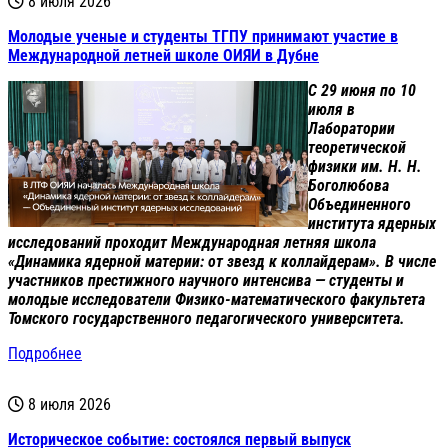
8 июля 2026
Молодые ученые и студенты ТГПУ принимают участие в
Международной летней школе ОИЯИ в Дубне
С 29 июня по 10
июля в
Лаборатории
теоретической
физики им. Н. Н.
Боголюбова
Объединенного
института ядерных
исследований проходит Международная летняя школа
«Динамика ядерной материи: от звезд к коллайдерам». В числе
участников престижного научного интенсива — студенты и
молодые исследователи Физико-математического факультета
Томского государственного педагогического университета.
Подробнее
8 июля 2026
Историческое событие: состоялся первый выпуск