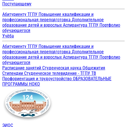
Поступающему
Абитуриенту ТГПУ
Повышение квалификации и
профессиональная переподготовка
Дополнительное
образование детей и взрослых
Аспирантура ТГПУ
Портфолио
обучающегося
Учёба
Абитуриенту ТГПУ
Повышение квалификации и
профессиональная переподготовка
Дополнительное
образование детей и взрослых
Аспирантура ТГПУ
Портфолио
обучающегося
Расписание занятий
Студенческая наука
Общежития
Стипендии
Студенческое телевидение - ТГПУ ТВ
Профориентация и трудоустройство
ОБРАЗОВАТЕЛЬНЫЕ
ПРОГРАММЫ
НОКО
ЭИОС