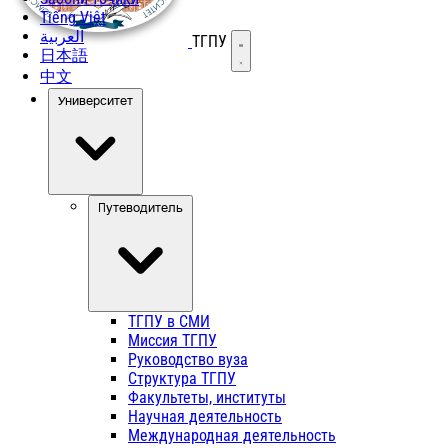
Tiếng Việt
العربية
ТГПУ
Открыть меню
日本語
中文
Университет
Путеводитель
ТГПУ в СМИ
Миссия ТГПУ
Руководство вуза
Структура ТГПУ
Факультеты, институты
Научная деятельность
Международная деятельность