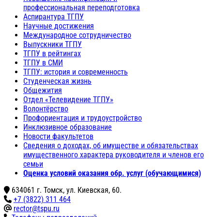
профессиональная переподготовка
Аспирантура ТГПУ
Научные достижения
Международное сотрудничество
Выпускники ТГПУ
ТГПУ в рейтингах
ТГПУ в СМИ
ТГПУ: история и современность
Студенческая жизнь
Общежития
Отдел «Телевидение ТГПУ»
Волонтёрство
Профориентация и трудоустройство
Инклюзивное образование
Новости факультетов
Сведения о доходах, об имуществе и обязательствах
имущественного характера руководителя и членов его
семьи
Оценка условий оказания обр. услуг (обучающимися)
634061 г. Томск, ул. Киевская, 60.
+7 (3822) 311 464
rector@tspu.ru