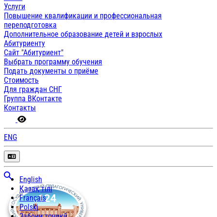
Услуги
Повышение квалификации и профессиональная
переподготовка
Дополнительное образование детей и взрослых
Абитуриенту
Сайт "Абитуриент"
Выбрать программу обучения
Подать документы о приёме
Стоимость
Для граждан СНГ
Группа ВКонтакте
Контакты
ENG
English
Қазақ тілі
Français
Polski
Забони тоҷикӣ