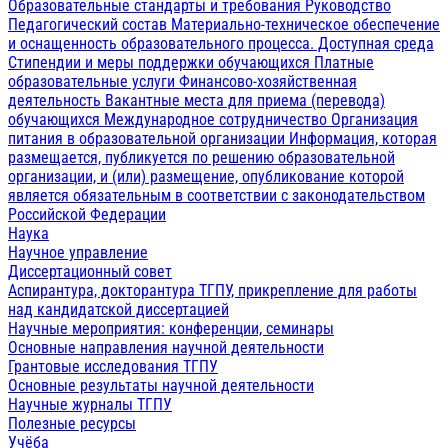
Образовательные стандарты и требования
Руководство
Педагогический состав
Материально-техническое обеспечение
и оснащенность образовательного процесса. Доступная среда
Стипендии и меры поддержки обучающихся
Платные
образовательные услуги
Финансово-хозяйственная
деятельность
Вакантные места для приема (перевода)
обучающихся
Международное сотрудничество
Организация
питания в образовательной организации
Информация, которая
размещается, публикуется по решению образовательной
организации, и (или) размещение, опубликование которой
является обязательным в соответствии с законодательством
Российской Федерации
Наука
Научное управление
Диссертационный совет
Аспирантура, докторантура ТГПУ, прикрепление для работы
над кандидатской диссертацией
Научные мероприятия: конференции, семинары
Основные направления научной деятельности
Грантовые исследования ТГПУ
Основные результаты научной деятельности
Научные журналы ТГПУ
Полезные ресурсы
Учёба