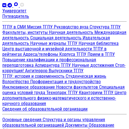
Университет
Путеводитель
ТГПУ в СМИ
Миссия ТГПУ
Руководство вуза
Структура ТГПУ
Факультеты, институты
Научная деятельность
Международная
деятельность
Социальная деятельность
Издательская
деятельность
Научные журналы ТГПУ
Научная библиотека
Центр выставочной и музейной деятельности
ТГПУ в
рейтингах
Адреса/телефоны
Корпуса ТГПУ
Прием в ТГПУ
Повышение квалификации и профессиональная
переподготовка
Аспирантура ТГПУ
Научные достижения
Стоп-
коррупция!
Антитеррор
Выпускники ТГПУ
ТГПУ: история и современность
Студенческая жизнь
Волонтёрство
Профориентация и трудоустройство
Инклюзивное образование
Новости факультетов
Специальная
оценка условий труда
Технопарк ТГПУ
Кванториум ТГПУ
Центр
дополнительного физико-математического и естественно-
научного образования
Сведения об образовательной организации
Основные сведения
Структура и органы управления
образовательной организацией
Документы
Образование