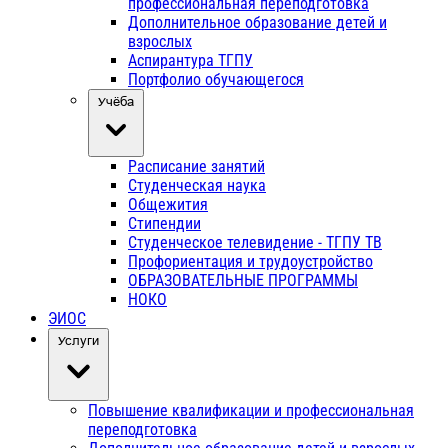
профессиональная переподготовка
Дополнительное образование детей и
взрослых
Аспирантура ТГПУ
Портфолио обучающегося
Учёба
Расписание занятий
Студенческая наука
Общежития
Стипендии
Студенческое телевидение - ТГПУ ТВ
Профориентация и трудоустройство
ОБРАЗОВАТЕЛЬНЫЕ ПРОГРАММЫ
НОКО
ЭИОС
Услуги
Повышение квалификации и профессиональная
переподготовка