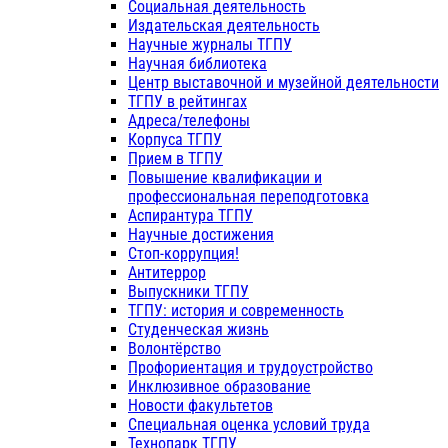
Социальная деятельность
Издательская деятельность
Научные журналы ТГПУ
Научная библиотека
Центр выставочной и музейной деятельности
ТГПУ в рейтингах
Адреса/телефоны
Корпуса ТГПУ
Прием в ТГПУ
Повышение квалификации и
профессиональная переподготовка
Аспирантура ТГПУ
Научные достижения
Стоп-коррупция!
Антитеррор
Выпускники ТГПУ
ТГПУ: история и современность
Студенческая жизнь
Волонтёрство
Профориентация и трудоустройство
Инклюзивное образование
Новости факультетов
Специальная оценка условий труда
Технопарк ТГПУ