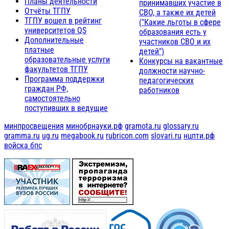
Планы деятельности
принимавших участие в
Отчёты ТГПУ
СВО, а также их детей
ТГПУ вошел в рейтинг
("Какие льготы в сфере
университетов QS
образования есть у
Дополнительные
участников СВО и их
платные
детей")
образовательные услуги
Конкурсы на вакантные
факультетов ТГПУ
должности научно-
Программа поддержки
педагогических
граждан РФ,
работников
самостоятельно
поступивших в ведущие
минпросвещения
минобрнауки.рф
gramota.ru
glossary.ru
gramma.ru
ug.ru
megabook.ru
rubricon.com
slovari.ru
нцпти.рф
войска бпс