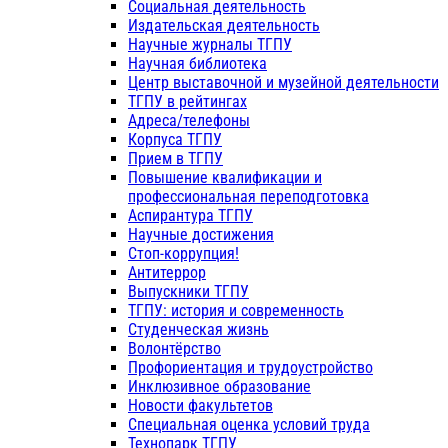
Социальная деятельность
Издательская деятельность
Научные журналы ТГПУ
Научная библиотека
Центр выставочной и музейной деятельности
ТГПУ в рейтингах
Адреса/телефоны
Корпуса ТГПУ
Прием в ТГПУ
Повышение квалификации и
профессиональная переподготовка
Аспирантура ТГПУ
Научные достижения
Стоп-коррупция!
Антитеррор
Выпускники ТГПУ
ТГПУ: история и современность
Студенческая жизнь
Волонтёрство
Профориентация и трудоустройство
Инклюзивное образование
Новости факультетов
Специальная оценка условий труда
Технопарк ТГПУ