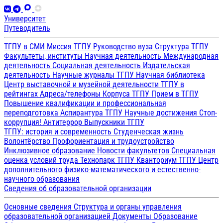
Университет
Путеводитель
ТГПУ в СМИ
Миссия ТГПУ
Руководство вуза
Структура ТГПУ
Факультеты, институты
Научная деятельность
Международная
деятельность
Социальная деятельность
Издательская
деятельность
Научные журналы ТГПУ
Научная библиотека
Центр выставочной и музейной деятельности
ТГПУ в
рейтингах
Адреса/телефоны
Корпуса ТГПУ
Прием в ТГПУ
Повышение квалификации и профессиональная
переподготовка
Аспирантура ТГПУ
Научные достижения
Стоп-
коррупция!
Антитеррор
Выпускники ТГПУ
ТГПУ: история и современность
Студенческая жизнь
Волонтёрство
Профориентация и трудоустройство
Инклюзивное образование
Новости факультетов
Специальная
оценка условий труда
Технопарк ТГПУ
Кванториум ТГПУ
Центр
дополнительного физико-математического и естественно-
научного образования
Сведения об образовательной организации
Основные сведения
Структура и органы управления
образовательной организацией
Документы
Образование