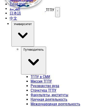
Tiếng Việt
العربية
ТГПУ
Открыть меню
日本語
中文
Университет
Путеводитель
ТГПУ в СМИ
Миссия ТГПУ
Руководство вуза
Структура ТГПУ
Факультеты, институты
Научная деятельность
Международная деятельность