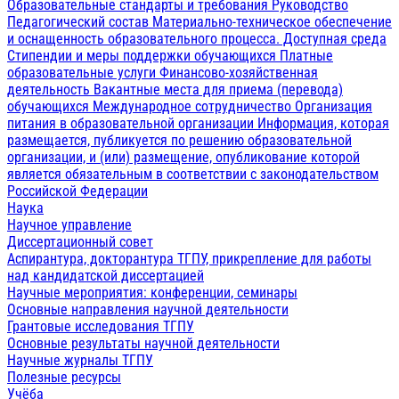
Образовательные стандарты и требования
Руководство
Педагогический состав
Материально-техническое обеспечение
и оснащенность образовательного процесса. Доступная среда
Стипендии и меры поддержки обучающихся
Платные
образовательные услуги
Финансово-хозяйственная
деятельность
Вакантные места для приема (перевода)
обучающихся
Международное сотрудничество
Организация
питания в образовательной организации
Информация, которая
размещается, публикуется по решению образовательной
организации, и (или) размещение, опубликование которой
является обязательным в соответствии с законодательством
Российской Федерации
Наука
Научное управление
Диссертационный совет
Аспирантура, докторантура ТГПУ, прикрепление для работы
над кандидатской диссертацией
Научные мероприятия: конференции, семинары
Основные направления научной деятельности
Грантовые исследования ТГПУ
Основные результаты научной деятельности
Научные журналы ТГПУ
Полезные ресурсы
Учёба