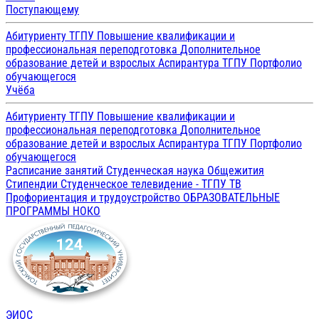
Поступающему
Абитуриенту ТГПУ
Повышение квалификации и
профессиональная переподготовка
Дополнительное
образование детей и взрослых
Аспирантура ТГПУ
Портфолио
обучающегося
Учёба
Абитуриенту ТГПУ
Повышение квалификации и
профессиональная переподготовка
Дополнительное
образование детей и взрослых
Аспирантура ТГПУ
Портфолио
обучающегося
Расписание занятий
Студенческая наука
Общежития
Стипендии
Студенческое телевидение - ТГПУ ТВ
Профориентация и трудоустройство
ОБРАЗОВАТЕЛЬНЫЕ
ПРОГРАММЫ
НОКО
ЭИОС