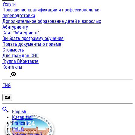
Услуги
Повышение квалификации и профессиональная
переподготовка
Дополнительное образование детей и взрослых
Абитуриенту
Сайт "Абитуриент"
Выбрать программу обучения
Подать документы о приёме
Стоимость
Для граждан СНГ
Группа ВКонтакте
Контакты
ENG
English
Қазақ тілі
Français
Polski
Забони тоҷикӣ