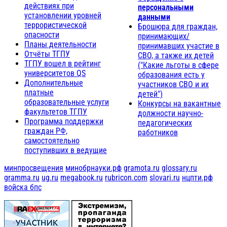
действиях при
персональными
установлении уровней
данными
террористической
Брошюра для граждан,
опасности
принимающих/
Планы деятельности
принимавших участие в
Отчёты ТГПУ
СВО, а также их детей
ТГПУ вошел в рейтинг
("Какие льготы в сфере
университетов QS
образования есть у
Дополнительные
участников СВО и их
платные
детей")
образовательные услуги
Конкурсы на вакантные
факультетов ТГПУ
должности научно-
Программа поддержки
педагогических
граждан РФ,
работников
самостоятельно
поступивших в ведущие
минпросвещения
минобрнауки.рф
gramota.ru
glossary.ru
gramma.ru
ug.ru
megabook.ru
rubricon.com
slovari.ru
нцпти.рф
войска бпс