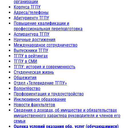
организации
Корпуса ТГПУ
Адреса/телефоны
Абитуриенту ТГПУ
Повышение квалификации и
профессиональная переподготовка
Аспирантура ТГПУ
Научные достижения
Международное сотрудничество
Выпускники ТГПУ
ТГПУ в рейтингах
ТГПУ в СМИ
ТГПУ: история и современность
Студенческая жизнь
Общежития
Отдел «Телевидение ТГПУ»
Волонтёрство
Профориентация и трудоустройство
Инклюзивное образование
Новости факультетов
Сведения о доходах, об имуществе и обязательствах
имущественного характера руководителя и членов его
семьи
Оценка условий оказания обр. услуг (обучающимися)