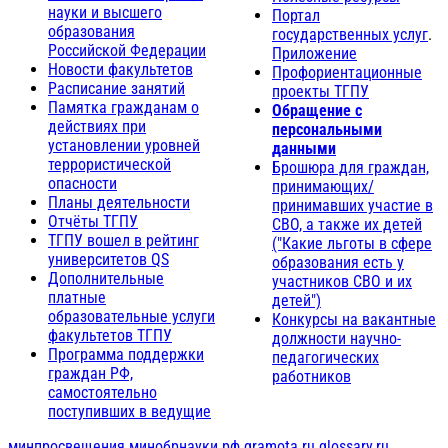
науки и высшего
Портал
образования
государственных услуг
.
Российской Федерации
Приложение
Новости факультетов
Профориентационные
Расписание занятий
проекты ТГПУ
Памятка гражданам о
Обращение с
действиях при
персональными
установлении уровней
данными
террористической
Брошюра для граждан,
опасности
принимающих/
Планы деятельности
принимавших участие в
Отчёты ТГПУ
СВО, а также их детей
ТГПУ вошел в рейтинг
("Какие льготы в сфере
университетов QS
образования есть у
Дополнительные
участников СВО и их
платные
детей")
образовательные услуги
Конкурсы на вакантные
факультетов ТГПУ
должности научно-
Программа поддержки
педагогических
граждан РФ,
работников
самостоятельно
поступивших в ведущие
минпросвещения
минобрнауки.рф
gramota.ru
glossary.ru