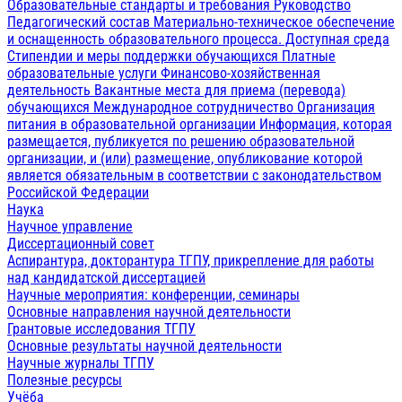
Образовательные стандарты и требования
Руководство
Педагогический состав
Материально-техническое обеспечение
и оснащенность образовательного процесса. Доступная среда
Стипендии и меры поддержки обучающихся
Платные
образовательные услуги
Финансово-хозяйственная
деятельность
Вакантные места для приема (перевода)
обучающихся
Международное сотрудничество
Организация
питания в образовательной организации
Информация, которая
размещается, публикуется по решению образовательной
организации, и (или) размещение, опубликование которой
является обязательным в соответствии с законодательством
Российской Федерации
Наука
Научное управление
Диссертационный совет
Аспирантура, докторантура ТГПУ, прикрепление для работы
над кандидатской диссертацией
Научные мероприятия: конференции, семинары
Основные направления научной деятельности
Грантовые исследования ТГПУ
Основные результаты научной деятельности
Научные журналы ТГПУ
Полезные ресурсы
Учёба