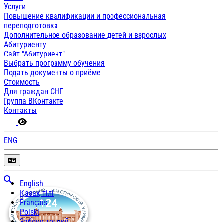
Услуги
Повышение квалификации и профессиональная
переподготовка
Дополнительное образование детей и взрослых
Абитуриенту
Сайт "Абитуриент"
Выбрать программу обучения
Подать документы о приёме
Стоимость
Для граждан СНГ
Группа ВКонтакте
Контакты
ENG
English
Қазақ тілі
Français
Polski
Забони тоҷикӣ