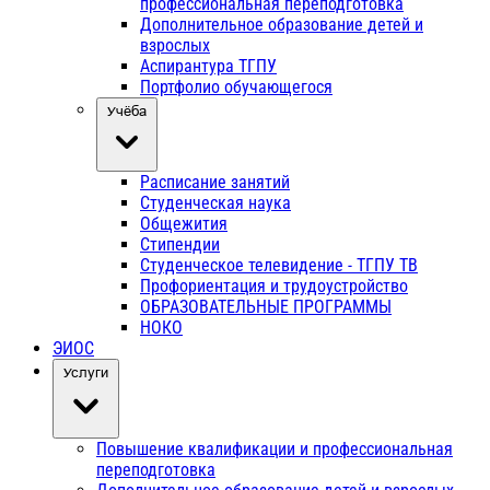
профессиональная переподготовка
Дополнительное образование детей и
взрослых
Аспирантура ТГПУ
Портфолио обучающегося
Учёба
Расписание занятий
Студенческая наука
Общежития
Стипендии
Студенческое телевидение - ТГПУ ТВ
Профориентация и трудоустройство
ОБРАЗОВАТЕЛЬНЫЕ ПРОГРАММЫ
НОКО
ЭИОС
Услуги
Повышение квалификации и профессиональная
переподготовка