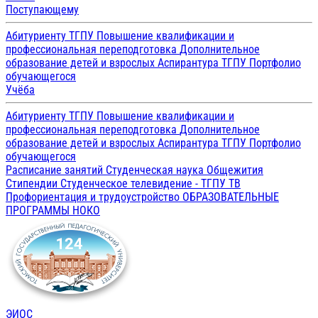
Поступающему
Абитуриенту ТГПУ
Повышение квалификации и
профессиональная переподготовка
Дополнительное
образование детей и взрослых
Аспирантура ТГПУ
Портфолио
обучающегося
Учёба
Абитуриенту ТГПУ
Повышение квалификации и
профессиональная переподготовка
Дополнительное
образование детей и взрослых
Аспирантура ТГПУ
Портфолио
обучающегося
Расписание занятий
Студенческая наука
Общежития
Стипендии
Студенческое телевидение - ТГПУ ТВ
Профориентация и трудоустройство
ОБРАЗОВАТЕЛЬНЫЕ
ПРОГРАММЫ
НОКО
ЭИОС