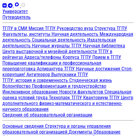
Университет
Путеводитель
ТГПУ в СМИ
Миссия ТГПУ
Руководство вуза
Структура ТГПУ
Факультеты, институты
Научная деятельность
Международная
деятельность
Социальная деятельность
Издательская
деятельность
Научные журналы ТГПУ
Научная библиотека
Центр выставочной и музейной деятельности
ТГПУ в
рейтингах
Адреса/телефоны
Корпуса ТГПУ
Прием в ТГПУ
Повышение квалификации и профессиональная
переподготовка
Аспирантура ТГПУ
Научные достижения
Стоп-
коррупция!
Антитеррор
Выпускники ТГПУ
ТГПУ: история и современность
Студенческая жизнь
Волонтёрство
Профориентация и трудоустройство
Инклюзивное образование
Новости факультетов
Специальная
оценка условий труда
Технопарк ТГПУ
Кванториум ТГПУ
Центр
дополнительного физико-математического и естественно-
научного образования
Сведения об образовательной организации
Основные сведения
Структура и органы управления
образовательной организацией
Документы
Образование