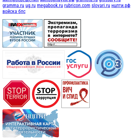
gramma.ru
ug.ru
megabook.ru
rubricon.com
slovari.ru
нцпти.рф
войска бпс