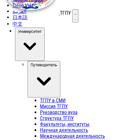
Tiếng Việt
العربية
ТГПУ
Открыть меню
日本語
中文
Университет
Путеводитель
ТГПУ в СМИ
Миссия ТГПУ
Руководство вуза
Структура ТГПУ
Факультеты, институты
Научная деятельность
Международная деятельность