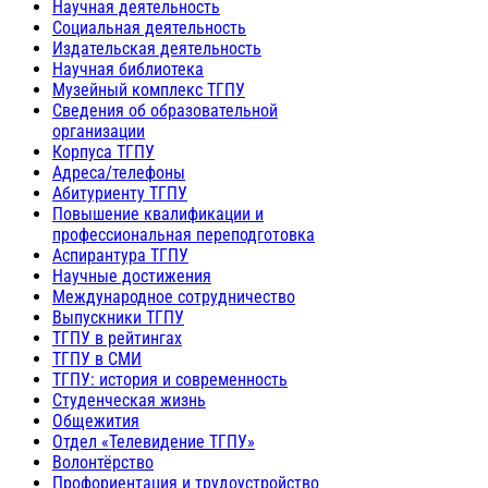
Научная деятельность
Социальная деятельность
Издательская деятельность
Научная библиотека
Музейный комплекс ТГПУ
Сведения об образовательной
организации
Корпуса ТГПУ
Адреса/телефоны
Абитуриенту ТГПУ
Повышение квалификации и
профессиональная переподготовка
Аспирантура ТГПУ
Научные достижения
Международное сотрудничество
Выпускники ТГПУ
ТГПУ в рейтингах
ТГПУ в СМИ
ТГПУ: история и современность
Студенческая жизнь
Общежития
Отдел «Телевидение ТГПУ»
Волонтёрство
Профориентация и трудоустройство