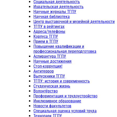
Социальная деятельность
Издательская деятельность
Научные журналы ТГПУ
Научная библиотека
Центр выставочной и музейной деятельности
ТГПУ в рейтингах
Адреса/телефоны
Корпуса ТГПУ
Прием в ТГПУ
Повышение квалификации и
профессиональная переподготовка
Аспирантура ТГПУ
Научные достижения
Стоп-коррупция!
Антитеррор
Выпускники ТГПУ
ТГПУ: история и современность
Студенческая жизнь
Волонтёрство
Профориентация и трудоустройство
Инклюзивное образование
Новости факультетов
Специальная оценка условий труда
Технопарк ТГПУ