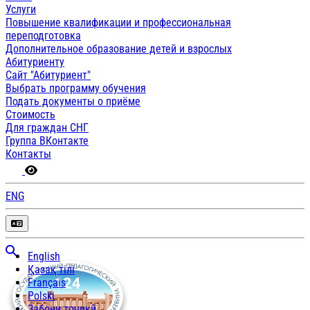
Услуги
Повышение квалификации и профессиональная
переподготовка
Дополнительное образование детей и взрослых
Абитуриенту
Сайт "Абитуриент"
Выбрать программу обучения
Подать документы о приёме
Стоимость
Для граждан СНГ
Группа ВКонтакте
Контакты
ENG
English
Қазақ тілі
Français
Polski
Забони тоҷикӣ