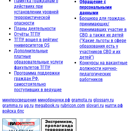
Памятка гражданам о
Обращение с
действиях при
персональными
установлении уровней
данными
террористической
Брошюра для граждан,
опасности
принимающих/
Планы деятельности
принимавших участие в
Отчёты ТГПУ
СВО, а также их детей
ТГПУ вошел в рейтинг
("Какие льготы в сфере
университетов QS
образования есть у
Дополнительные
участников СВО и их
платные
детей")
образовательные услуги
Конкурсы на вакантные
факультетов ТГПУ
должности научно-
Программа поддержки
педагогических
граждан РФ,
работников
самостоятельно
поступивших в ведущие
минпросвещения
минобрнауки.рф
gramota.ru
glossary.ru
gramma.ru
ug.ru
megabook.ru
rubricon.com
slovari.ru
нцпти.рф
войска бпс