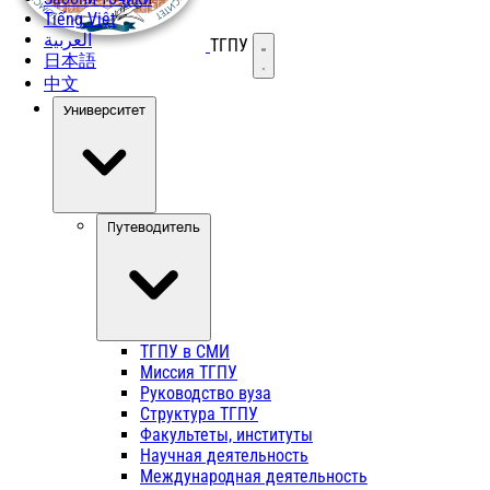
Tiếng Việt
العربية
ТГПУ
Открыть меню
日本語
中文
Университет
Путеводитель
ТГПУ в СМИ
Миссия ТГПУ
Руководство вуза
Структура ТГПУ
Факультеты, институты
Научная деятельность
Международная деятельность