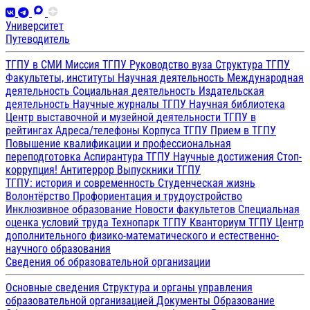
Университет
Путеводитель
ТГПУ в СМИ
Миссия ТГПУ
Руководство вуза
Структура ТГПУ
Факультеты, институты
Научная деятельность
Международная
деятельность
Социальная деятельность
Издательская
деятельность
Научные журналы ТГПУ
Научная библиотека
Центр выставочной и музейной деятельности
ТГПУ в
рейтингах
Адреса/телефоны
Корпуса ТГПУ
Прием в ТГПУ
Повышение квалификации и профессиональная
переподготовка
Аспирантура ТГПУ
Научные достижения
Стоп-
коррупция!
Антитеррор
Выпускники ТГПУ
ТГПУ: история и современность
Студенческая жизнь
Волонтёрство
Профориентация и трудоустройство
Инклюзивное образование
Новости факультетов
Специальная
оценка условий труда
Технопарк ТГПУ
Кванториум ТГПУ
Центр
дополнительного физико-математического и естественно-
научного образования
Сведения об образовательной организации
Основные сведения
Структура и органы управления
образовательной организацией
Документы
Образование