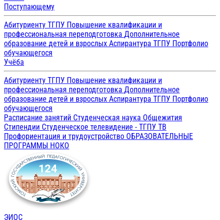
Поступающему
Абитуриенту ТГПУ
Повышение квалификации и
профессиональная переподготовка
Дополнительное
образование детей и взрослых
Аспирантура ТГПУ
Портфолио
обучающегося
Учёба
Абитуриенту ТГПУ
Повышение квалификации и
профессиональная переподготовка
Дополнительное
образование детей и взрослых
Аспирантура ТГПУ
Портфолио
обучающегося
Расписание занятий
Студенческая наука
Общежития
Стипендии
Студенческое телевидение - ТГПУ ТВ
Профориентация и трудоустройство
ОБРАЗОВАТЕЛЬНЫЕ
ПРОГРАММЫ
НОКО
ЭИОС