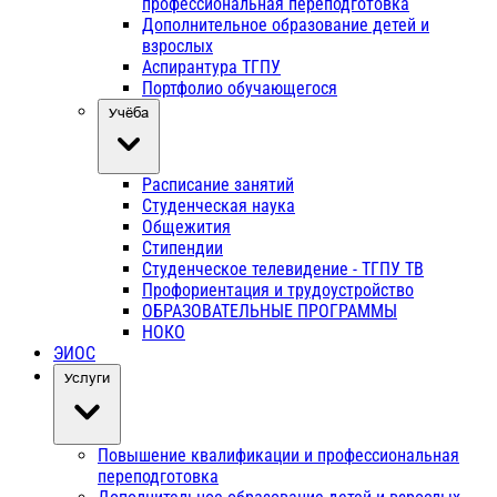
профессиональная переподготовка
Дополнительное образование детей и
взрослых
Аспирантура ТГПУ
Портфолио обучающегося
Учёба
Расписание занятий
Студенческая наука
Общежития
Стипендии
Студенческое телевидение - ТГПУ ТВ
Профориентация и трудоустройство
ОБРАЗОВАТЕЛЬНЫЕ ПРОГРАММЫ
НОКО
ЭИОС
Услуги
Повышение квалификации и профессиональная
переподготовка