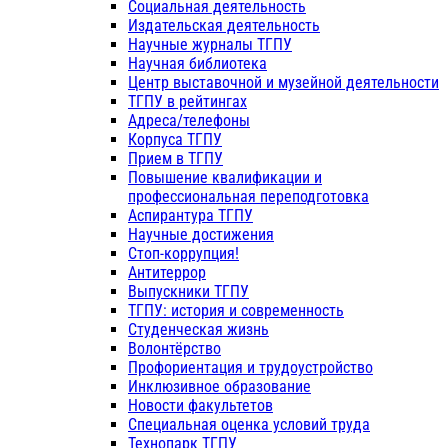
Социальная деятельность
Издательская деятельность
Научные журналы ТГПУ
Научная библиотека
Центр выставочной и музейной деятельности
ТГПУ в рейтингах
Адреса/телефоны
Корпуса ТГПУ
Прием в ТГПУ
Повышение квалификации и
профессиональная переподготовка
Аспирантура ТГПУ
Научные достижения
Стоп-коррупция!
Антитеррор
Выпускники ТГПУ
ТГПУ: история и современность
Студенческая жизнь
Волонтёрство
Профориентация и трудоустройство
Инклюзивное образование
Новости факультетов
Специальная оценка условий труда
Технопарк ТГПУ