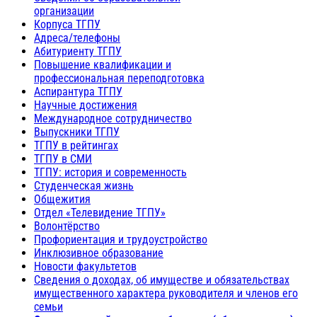
организации
Корпуса ТГПУ
Адреса/телефоны
Абитуриенту ТГПУ
Повышение квалификации и
профессиональная переподготовка
Аспирантура ТГПУ
Научные достижения
Международное сотрудничество
Выпускники ТГПУ
ТГПУ в рейтингах
ТГПУ в СМИ
ТГПУ: история и современность
Студенческая жизнь
Общежития
Отдел «Телевидение ТГПУ»
Волонтёрство
Профориентация и трудоустройство
Инклюзивное образование
Новости факультетов
Сведения о доходах, об имуществе и обязательствах
имущественного характера руководителя и членов его
семьи