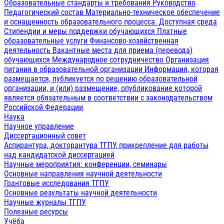
Образовательные стандарты и требования
Руководство
Педагогический состав
Материально-техническое обеспечение
и оснащенность образовательного процесса. Доступная среда
Стипендии и меры поддержки обучающихся
Платные
образовательные услуги
Финансово-хозяйственная
деятельность
Вакантные места для приема (перевода)
обучающихся
Международное сотрудничество
Организация
питания в образовательной организации
Информация, которая
размещается, публикуется по решению образовательной
организации, и (или) размещение, опубликование которой
является обязательным в соответствии с законодательством
Российской Федерации
Наука
Научное управление
Диссертационный совет
Аспирантура, докторантура ТГПУ, прикрепление для работы
над кандидатской диссертацией
Научные мероприятия: конференции, семинары
Основные направления научной деятельности
Грантовые исследования ТГПУ
Основные результаты научной деятельности
Научные журналы ТГПУ
Полезные ресурсы
Учёба