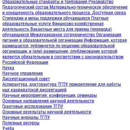
Образовательные стандарты и требования
Руководство
Педагогический состав
Материально-техническое обеспечение
и оснащенность образовательного процесса. Доступная среда
Стипендии и меры поддержки обучающихся
Платные
образовательные услуги
Финансово-хозяйственная
деятельность
Вакантные места для приема (перевода)
обучающихся
Международное сотрудничество
Организация
питания в образовательной организации
Информация, которая
размещается, публикуется по решению образовательной
организации, и (или) размещение, опубликование которой
является обязательным в соответствии с законодательством
Российской Федерации
Наука
Научное управление
Диссертационный совет
Аспирантура, докторантура ТГПУ, прикрепление для работы
над кандидатской диссертацией
Научные мероприятия: конференции, семинары
Основные направления научной деятельности
Грантовые исследования ТГПУ
Основные результаты научной деятельности
Научные журналы ТГПУ
Полезные ресурсы
Учёба