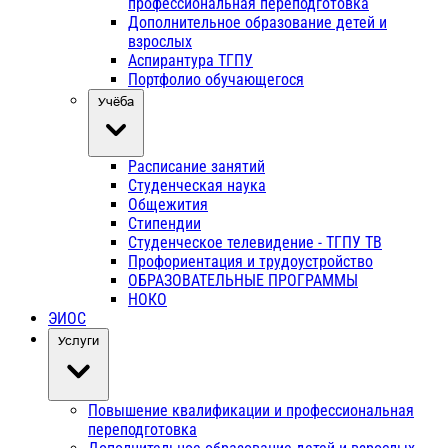
профессиональная переподготовка
Дополнительное образование детей и
взрослых
Аспирантура ТГПУ
Портфолио обучающегося
Учёба
Расписание занятий
Студенческая наука
Общежития
Стипендии
Студенческое телевидение - ТГПУ ТВ
Профориентация и трудоустройство
ОБРАЗОВАТЕЛЬНЫЕ ПРОГРАММЫ
НОКО
ЭИОС
Услуги
Повышение квалификации и профессиональная
переподготовка