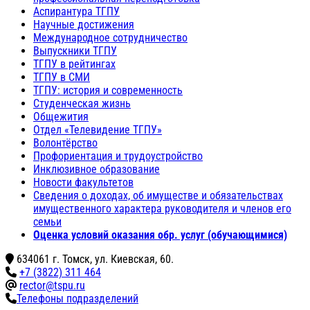
Аспирантура ТГПУ
Научные достижения
Международное сотрудничество
Выпускники ТГПУ
ТГПУ в рейтингах
ТГПУ в СМИ
ТГПУ: история и современность
Студенческая жизнь
Общежития
Отдел «Телевидение ТГПУ»
Волонтёрство
Профориентация и трудоустройство
Инклюзивное образование
Новости факультетов
Сведения о доходах, об имуществе и обязательствах
имущественного характера руководителя и членов его
семьи
Оценка условий оказания обр. услуг (обучающимися)
634061 г. Томск, ул. Киевская, 60.
+7 (3822) 311 464
rector@tspu.ru
Телефоны подразделений