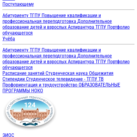
Поступающему
Абитуриенту ТГПУ
Повышение квалификации и
профессиональная переподготовка
Дополнительное
образование детей и взрослых
Аспирантура ТГПУ
Портфолио
обучающегося
Учёба
Абитуриенту ТГПУ
Повышение квалификации и
профессиональная переподготовка
Дополнительное
образование детей и взрослых
Аспирантура ТГПУ
Портфолио
обучающегося
Расписание занятий
Студенческая наука
Общежития
Стипендии
Студенческое телевидение - ТГПУ ТВ
Профориентация и трудоустройство
ОБРАЗОВАТЕЛЬНЫЕ
ПРОГРАММЫ
НОКО
ЭИОС