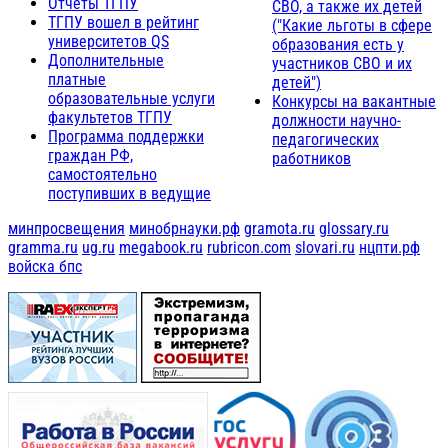
Отчёты ТГПУ
СВО, а также их детей
ТГПУ вошел в рейтинг
("Какие льготы в сфере
университетов QS
образования есть у
Дополнительные
участников СВО и их
платные
детей")
образовательные услуги
Конкурсы на вакантные
факультетов ТГПУ
должности научно-
Программа поддержки
педагогических
граждан РФ,
работников
самостоятельно
поступивших в ведущие
минпросвещения
минобрнауки.рф
gramota.ru
glossary.ru
gramma.ru
ug.ru
megabook.ru
rubricon.com
slovari.ru
нцпти.рф
войска бпс