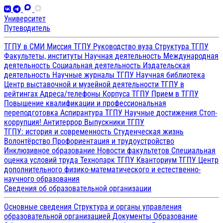
Университет
Путеводитель
ТГПУ в СМИ
Миссия ТГПУ
Руководство вуза
Структура ТГПУ
Факультеты, институты
Научная деятельность
Международная
деятельность
Социальная деятельность
Издательская
деятельность
Научные журналы ТГПУ
Научная библиотека
Центр выставочной и музейной деятельности
ТГПУ в
рейтингах
Адреса/телефоны
Корпуса ТГПУ
Прием в ТГПУ
Повышение квалификации и профессиональная
переподготовка
Аспирантура ТГПУ
Научные достижения
Стоп-
коррупция!
Антитеррор
Выпускники ТГПУ
ТГПУ: история и современность
Студенческая жизнь
Волонтёрство
Профориентация и трудоустройство
Инклюзивное образование
Новости факультетов
Специальная
оценка условий труда
Технопарк ТГПУ
Кванториум ТГПУ
Центр
дополнительного физико-математического и естественно-
научного образования
Сведения об образовательной организации
Основные сведения
Структура и органы управления
образовательной организацией
Документы
Образование