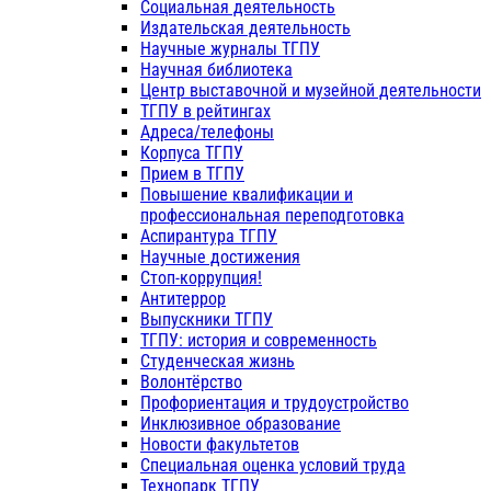
Социальная деятельность
Издательская деятельность
Научные журналы ТГПУ
Научная библиотека
Центр выставочной и музейной деятельности
ТГПУ в рейтингах
Адреса/телефоны
Корпуса ТГПУ
Прием в ТГПУ
Повышение квалификации и
профессиональная переподготовка
Аспирантура ТГПУ
Научные достижения
Стоп-коррупция!
Антитеррор
Выпускники ТГПУ
ТГПУ: история и современность
Студенческая жизнь
Волонтёрство
Профориентация и трудоустройство
Инклюзивное образование
Новости факультетов
Специальная оценка условий труда
Технопарк ТГПУ