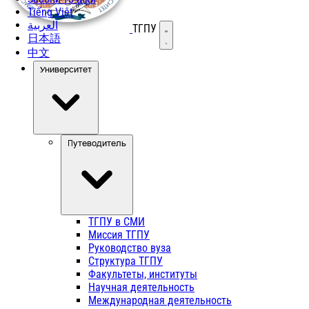
Tiếng Việt
العربية
ТГПУ
Открыть меню
日本語
中文
Университет
Путеводитель
ТГПУ в СМИ
Миссия ТГПУ
Руководство вуза
Структура ТГПУ
Факультеты, институты
Научная деятельность
Международная деятельность