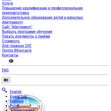
Услуги
Повышение квалификации и профессиональная
переподготовка
Дополнительное образование детей и взрослых
Абитуриенту
Сайт "Абитуриент"
Выбрать программу обучения
Подать документы о приёме
Стоимость
Для граждан СНГ
Группа ВКонтакте
Контакты
ENG
English
Қазақ тілі
Français
Polski
Забони тоҷикӣ