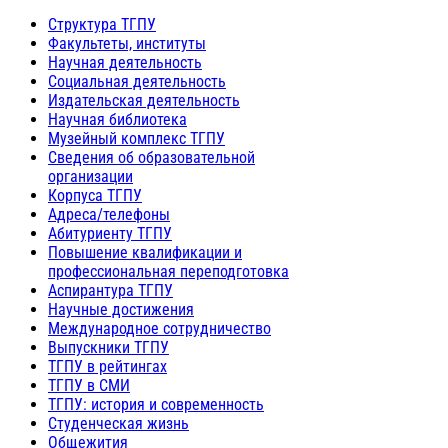
Структура ТГПУ
Факультеты, институты
Научная деятельность
Социальная деятельность
Издательская деятельность
Научная библиотека
Музейный комплекс ТГПУ
Сведения об образовательной
организации
Корпуса ТГПУ
Адреса/телефоны
Абитуриенту ТГПУ
Повышение квалификации и
профессиональная переподготовка
Аспирантура ТГПУ
Научные достижения
Международное сотрудничество
Выпускники ТГПУ
ТГПУ в рейтингах
ТГПУ в СМИ
ТГПУ: история и современность
Студенческая жизнь
Общежития