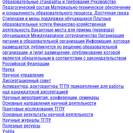
Образовательные стандарты и требования
Руководство
Педагогический состав
Материально-техническое обеспечение
и оснащенность образовательного процесса. Доступная среда
Стипендии и меры поддержки обучающихся
Платные
образовательные услуги
Финансово-хозяйственная
деятельность
Вакантные места для приема (перевода)
обучающихся
Международное сотрудничество
Организация
питания в образовательной организации
Информация, которая
размещается, публикуется по решению образовательной
организации, и (или) размещение, опубликование которой
является обязательным в соответствии с законодательством
Российской Федерации
Наука
Научное управление
Диссертационный совет
Аспирантура, докторантура ТГПУ, прикрепление для работы
над кандидатской диссертацией
Научные мероприятия: конференции, семинары
Основные направления научной деятельности
Грантовые исследования ТГПУ
Основные результаты научной деятельности
Научные журналы ТГПУ
Полезные ресурсы
Учёба