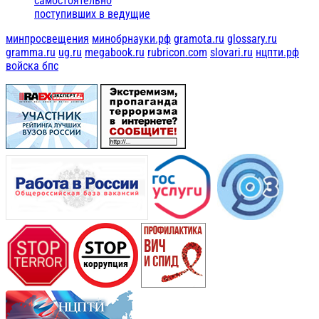
самостоятельно
поступивших в ведущие
минпросвещения
минобрнауки.рф
gramota.ru
glossary.ru
gramma.ru
ug.ru
megabook.ru
rubricon.com
slovari.ru
нцпти.рф
войска бпс