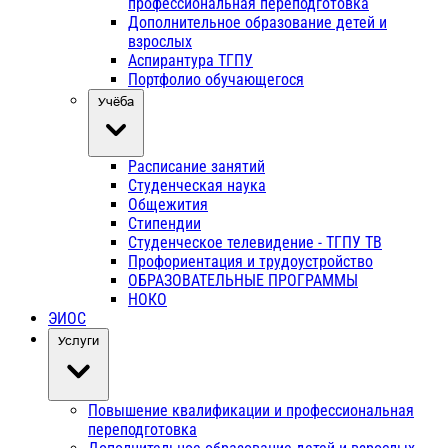
профессиональная переподготовка
Дополнительное образование детей и
взрослых
Аспирантура ТГПУ
Портфолио обучающегося
Учёба
Расписание занятий
Студенческая наука
Общежития
Стипендии
Студенческое телевидение - ТГПУ ТВ
Профориентация и трудоустройство
ОБРАЗОВАТЕЛЬНЫЕ ПРОГРАММЫ
НОКО
ЭИОС
Услуги
Повышение квалификации и профессиональная
переподготовка