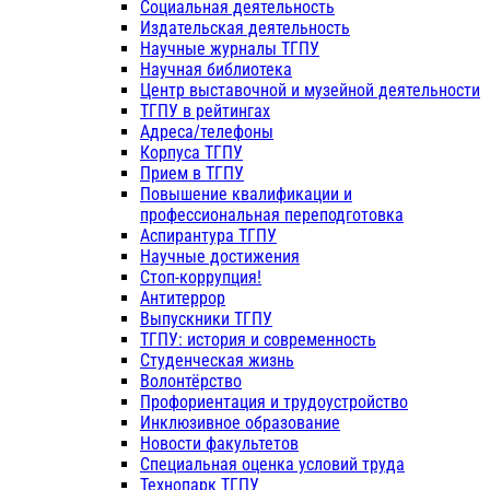
Социальная деятельность
Издательская деятельность
Научные журналы ТГПУ
Научная библиотека
Центр выставочной и музейной деятельности
ТГПУ в рейтингах
Адреса/телефоны
Корпуса ТГПУ
Прием в ТГПУ
Повышение квалификации и
профессиональная переподготовка
Аспирантура ТГПУ
Научные достижения
Стоп-коррупция!
Антитеррор
Выпускники ТГПУ
ТГПУ: история и современность
Студенческая жизнь
Волонтёрство
Профориентация и трудоустройство
Инклюзивное образование
Новости факультетов
Специальная оценка условий труда
Технопарк ТГПУ