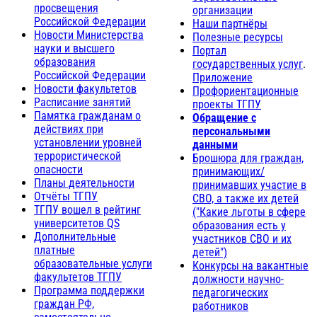
просвещения
организации
Российской Федерации
Наши партнёры
Новости Министерства
Полезные ресурсы
науки и высшего
Портал
образования
государственных услуг
.
Российской Федерации
Приложение
Новости факультетов
Профориентационные
Расписание занятий
проекты ТГПУ
Памятка гражданам о
Обращение с
действиях при
персональными
установлении уровней
данными
террористической
Брошюра для граждан,
опасности
принимающих/
Планы деятельности
принимавших участие в
Отчёты ТГПУ
СВО, а также их детей
ТГПУ вошел в рейтинг
("Какие льготы в сфере
университетов QS
образования есть у
Дополнительные
участников СВО и их
платные
детей")
образовательные услуги
Конкурсы на вакантные
факультетов ТГПУ
должности научно-
Программа поддержки
педагогических
граждан РФ,
работников