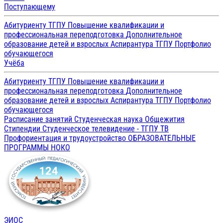
Поступающему
Абитуриенту ТГПУ
Повышение квалификации и
профессиональная переподготовка
Дополнительное
образование детей и взрослых
Аспирантура ТГПУ
Портфолио
обучающегося
Учёба
Абитуриенту ТГПУ
Повышение квалификации и
профессиональная переподготовка
Дополнительное
образование детей и взрослых
Аспирантура ТГПУ
Портфолио
обучающегося
Расписание занятий
Студенческая наука
Общежития
Стипендии
Студенческое телевидение - ТГПУ ТВ
Профориентация и трудоустройство
ОБРАЗОВАТЕЛЬНЫЕ
ПРОГРАММЫ
НОКО
ЭИОС