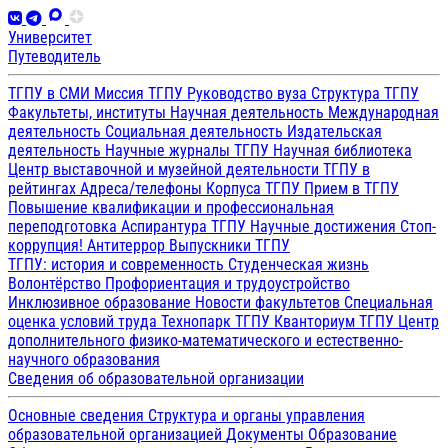
Университет
Путеводитель
ТГПУ в СМИ
Миссия ТГПУ
Руководство вуза
Структура ТГПУ
Факультеты, институты
Научная деятельность
Международная
деятельность
Социальная деятельность
Издательская
деятельность
Научные журналы ТГПУ
Научная библиотека
Центр выставочной и музейной деятельности
ТГПУ в
рейтингах
Адреса/телефоны
Корпуса ТГПУ
Прием в ТГПУ
Повышение квалификации и профессиональная
переподготовка
Аспирантура ТГПУ
Научные достижения
Стоп-
коррупция!
Антитеррор
Выпускники ТГПУ
ТГПУ: история и современность
Студенческая жизнь
Волонтёрство
Профориентация и трудоустройство
Инклюзивное образование
Новости факультетов
Специальная
оценка условий труда
Технопарк ТГПУ
Кванториум ТГПУ
Центр
дополнительного физико-математического и естественно-
научного образования
Сведения об образовательной организации
Основные сведения
Структура и органы управления
образовательной организацией
Документы
Образование