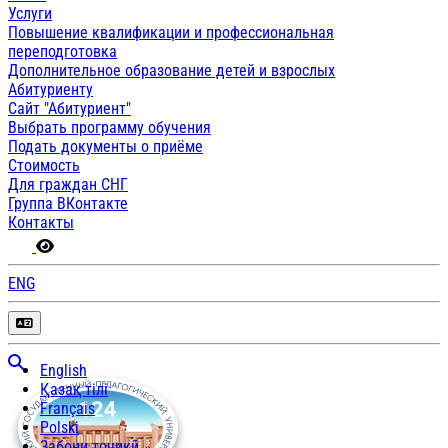
Услуги
Повышение квалификации и профессиональная
переподготовка
Дополнительное образование детей и взрослых
Абитуриенту
Сайт "Абитуриент"
Выбрать программу обучения
Подать документы о приёме
Стоимость
Для граждан СНГ
Группа ВКонтакте
Контакты
ENG
English
Қазақ тілі
Français
Polski
Забони тоҷикӣ