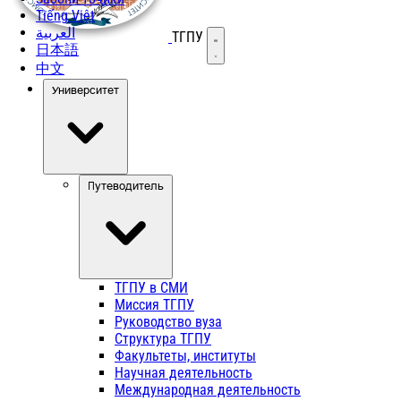
Tiếng Việt
العربية
ТГПУ
Открыть меню
日本語
中文
Университет
Путеводитель
ТГПУ в СМИ
Миссия ТГПУ
Руководство вуза
Структура ТГПУ
Факультеты, институты
Научная деятельность
Международная деятельность