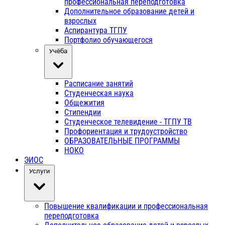
профессиональная переподготовка
Дополнительное образование детей и
взрослых
Аспирантура ТГПУ
Портфолио обучающегося
Учёба
Расписание занятий
Студенческая наука
Общежития
Стипендии
Студенческое телевидение - ТГПУ ТВ
Профориентация и трудоустройство
ОБРАЗОВАТЕЛЬНЫЕ ПРОГРАММЫ
НОКО
ЭИОС
Услуги
Повышение квалификации и профессиональная
переподготовка