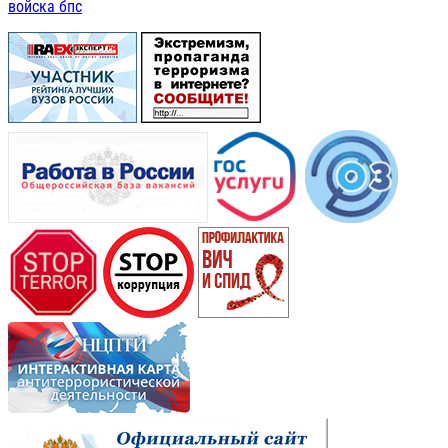
войска бпс