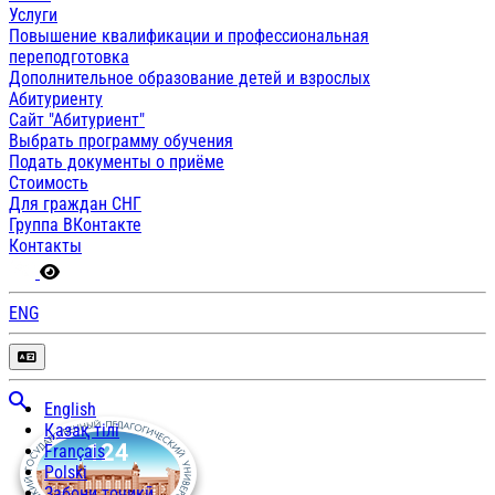
Услуги
Повышение квалификации и профессиональная
переподготовка
Дополнительное образование детей и взрослых
Абитуриенту
Сайт "Абитуриент"
Выбрать программу обучения
Подать документы о приёме
Стоимость
Для граждан СНГ
Группа ВКонтакте
Контакты
ENG
English
Қазақ тілі
Français
Polski
Забони тоҷикӣ