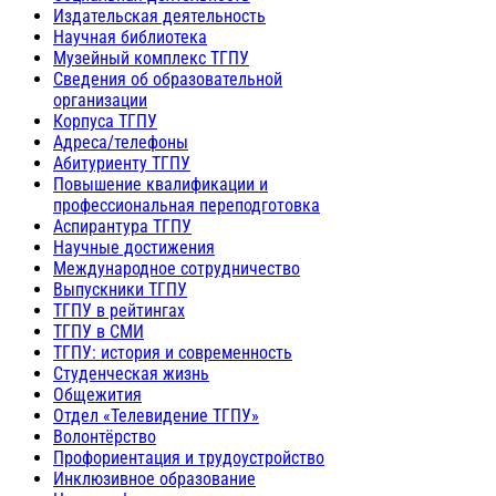
Издательская деятельность
Научная библиотека
Музейный комплекс ТГПУ
Сведения об образовательной
организации
Корпуса ТГПУ
Адреса/телефоны
Абитуриенту ТГПУ
Повышение квалификации и
профессиональная переподготовка
Аспирантура ТГПУ
Научные достижения
Международное сотрудничество
Выпускники ТГПУ
ТГПУ в рейтингах
ТГПУ в СМИ
ТГПУ: история и современность
Студенческая жизнь
Общежития
Отдел «Телевидение ТГПУ»
Волонтёрство
Профориентация и трудоустройство
Инклюзивное образование