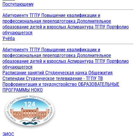
Поступающему
Абитуриенту ТГПУ
Повышение квалификации и
профессиональная переподготовка
Дополнительное
образование детей и взрослых
Аспирантура ТГПУ
Портфолио
обучающегося
Учёба
Абитуриенту ТГПУ
Повышение квалификации и
профессиональная переподготовка
Дополнительное
образование детей и взрослых
Аспирантура ТГПУ
Портфолио
обучающегося
Расписание занятий
Студенческая наука
Общежития
Стипендии
Студенческое телевидение - ТГПУ ТВ
Профориентация и трудоустройство
ОБРАЗОВАТЕЛЬНЫЕ
ПРОГРАММЫ
НОКО
ЭИОС