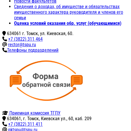
Новости факультетов
Сведения о доходах, об имуществе и обязательствах
имущественного характера руководителя и членов его
семьи
Оценка условий оказания обр. услуг (обучающимися)
634061 г. Томск, ул. Киевская, 60.
+7 (3822) 311 464
rector@tspu.ru
Телефоны подразделений
Приемная комиссия ТГПУ
634061, г. Томск, Киевская ул., 60, каб. 209
+7 (3822) 311 411
pktspu@tspu.ru