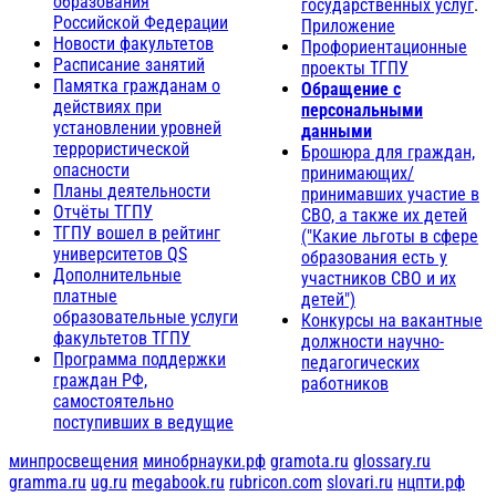
образования
государственных услуг
.
Российской Федерации
Приложение
Новости факультетов
Профориентационные
Расписание занятий
проекты ТГПУ
Памятка гражданам о
Обращение с
действиях при
персональными
установлении уровней
данными
террористической
Брошюра для граждан,
опасности
принимающих/
Планы деятельности
принимавших участие в
Отчёты ТГПУ
СВО, а также их детей
ТГПУ вошел в рейтинг
("Какие льготы в сфере
университетов QS
образования есть у
Дополнительные
участников СВО и их
платные
детей")
образовательные услуги
Конкурсы на вакантные
факультетов ТГПУ
должности научно-
Программа поддержки
педагогических
граждан РФ,
работников
самостоятельно
поступивших в ведущие
минпросвещения
минобрнауки.рф
gramota.ru
glossary.ru
gramma.ru
ug.ru
megabook.ru
rubricon.com
slovari.ru
нцпти.рф