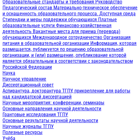
Образовательные стандарты и требования
Руководство
Педагогический состав
Материально-техническое обеспечение
и оснащенность образовательного процесса. Доступная среда
Стипендии и меры поддержки обучающихся
Платные
образовательные услуги
Финансово-хозяйственная
деятельность
Вакантные места для приема (перевода)
обучающихся
Международное сотрудничество
Организация
питания в образовательной организации
Информация, которая
размещается, публикуется по решению образовательной
организации, и (или) размещение, опубликование которой
является обязательным в соответствии с законодательством
Российской Федерации
Наука
Научное управление
Диссертационный совет
Аспирантура, докторантура ТГПУ, прикрепление для работы
над кандидатской диссертацией
Научные мероприятия: конференции, семинары
Основные направления научной деятельности
Грантовые исследования ТГПУ
Основные результаты научной деятельности
Научные журналы ТГПУ
Полезные ресурсы
Учёба