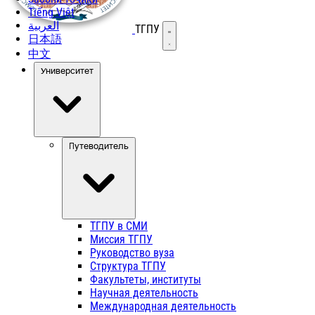
Tiếng Việt
العربية
ТГПУ
Открыть меню
日本語
中文
Университет
Путеводитель
ТГПУ в СМИ
Миссия ТГПУ
Руководство вуза
Структура ТГПУ
Факультеты, институты
Научная деятельность
Международная деятельность