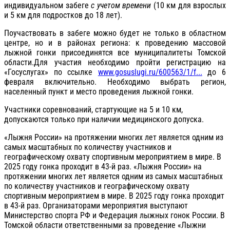
индивидуальном забеге
с учетом времени
(10 км для взрослых
и 5 км для подростков до 18 лет).
Поучаствовать в забеге можно будет не только в областном
центре, но и в районах региона: к проведению массовой
лыжной гонки присоединятся все муниципалитеты Томской
области.Для участия необходимо пройти регистрацию на
«Госуслугах» по ссылке
www.gosuslugi.ru/600563/1/f...
до 6
февраля включительно. Необходимо выбрать регион,
населенный пункт и место проведения лыжной гонки.
Участники соревнований, стартующие на 5 и 10 км,
допускаются только при наличии медицинского допуска.
«Лыжня России» на протяжении многих лет является одним из
самых масштабных по количеству участников и
географическому охвату спортивным мероприятием в мире. В
2025 году гонка проходит в 43-й раз. «Лыжня России» на
протяжении многих лет является одним из самых масштабных
по количеству участников и географическому охвату
спортивным мероприятием в мире. В 2025 году гонка проходит
в 43-й раз. Организаторами мероприятия выступают
Министерство спорта РФ и Федерация лыжных гонок России. В
Томской области ответственными за проведение «Лыжни