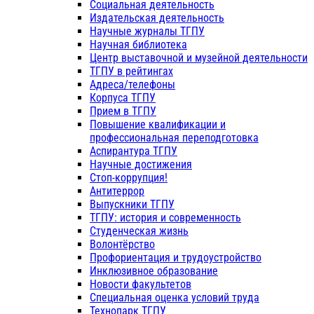
Социальная деятельность
Издательская деятельность
Научные журналы ТГПУ
Научная библиотека
Центр выставочной и музейной деятельности
ТГПУ в рейтингах
Адреса/телефоны
Корпуса ТГПУ
Прием в ТГПУ
Повышение квалификации и
профессиональная переподготовка
Аспирантура ТГПУ
Научные достижения
Стоп-коррупция!
Антитеррор
Выпускники ТГПУ
ТГПУ: история и современность
Студенческая жизнь
Волонтёрство
Профориентация и трудоустройство
Инклюзивное образование
Новости факультетов
Специальная оценка условий труда
Технопарк ТГПУ