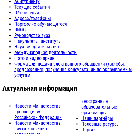
Абитуриенту
Текущие события
Объявления
Адреса/телефоны
Портфолио обучающегося
ЭИОС
Руководство вуза
Факультеты, институты
Научная деятельность
Международная деятельность
Фото и видео архив
Форма для подачи электронного обращения (жалобы,
предложения), получения консультации по оказываемым
услугам
Актуальная информация
иностранные
Новости Министерства
образовательные
просвещения
организации
Российской Федерации
Наши партнёры
Новости Министерства
Полезные ресурсы
науки и высшего
Портал