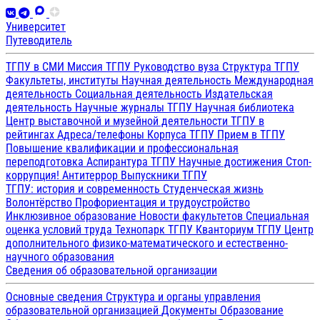
Университет
Путеводитель
ТГПУ в СМИ
Миссия ТГПУ
Руководство вуза
Структура ТГПУ
Факультеты, институты
Научная деятельность
Международная
деятельность
Социальная деятельность
Издательская
деятельность
Научные журналы ТГПУ
Научная библиотека
Центр выставочной и музейной деятельности
ТГПУ в
рейтингах
Адреса/телефоны
Корпуса ТГПУ
Прием в ТГПУ
Повышение квалификации и профессиональная
переподготовка
Аспирантура ТГПУ
Научные достижения
Стоп-
коррупция!
Антитеррор
Выпускники ТГПУ
ТГПУ: история и современность
Студенческая жизнь
Волонтёрство
Профориентация и трудоустройство
Инклюзивное образование
Новости факультетов
Специальная
оценка условий труда
Технопарк ТГПУ
Кванториум ТГПУ
Центр
дополнительного физико-математического и естественно-
научного образования
Сведения об образовательной организации
Основные сведения
Структура и органы управления
образовательной организацией
Документы
Образование