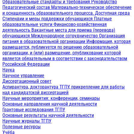
Образовательные стандарты и требования
Руководство
Педагогический состав
Материально-техническое обеспечение
и оснащенность образовательного процесса. Доступная среда
Стипендии и меры поддержки обучающихся
Платные
образовательные услуги
Финансово-хозяйственная
деятельность
Вакантные места для приема (перевода)
обучающихся
Международное сотрудничество
Организация
питания в образовательной организации
Информация, которая
размещается, публикуется по решению образовательной
организации, и (или) размещение, опубликование которой
является обязательным в соответствии с законодательством
Российской Федерации
Наука
Научное управление
Диссертационный совет
Аспирантура, докторантура ТГПУ, прикрепление для работы
над кандидатской диссертацией
Научные мероприятия: конференции, семинары
Основные направления научной деятельности
Грантовые исследования ТГПУ
Основные результаты научной деятельности
Научные журналы ТГПУ
Полезные ресурсы
Учёба