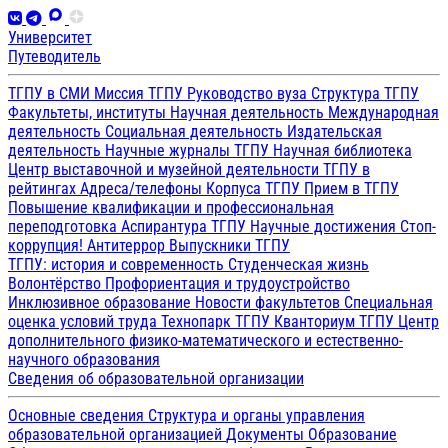
Университет
Путеводитель
ТГПУ в СМИ
Миссия ТГПУ
Руководство вуза
Структура ТГПУ
Факультеты, институты
Научная деятельность
Международная
деятельность
Социальная деятельность
Издательская
деятельность
Научные журналы ТГПУ
Научная библиотека
Центр выставочной и музейной деятельности
ТГПУ в
рейтингах
Адреса/телефоны
Корпуса ТГПУ
Прием в ТГПУ
Повышение квалификации и профессиональная
переподготовка
Аспирантура ТГПУ
Научные достижения
Стоп-
коррупция!
Антитеррор
Выпускники ТГПУ
ТГПУ: история и современность
Студенческая жизнь
Волонтёрство
Профориентация и трудоустройство
Инклюзивное образование
Новости факультетов
Специальная
оценка условий труда
Технопарк ТГПУ
Кванториум ТГПУ
Центр
дополнительного физико-математического и естественно-
научного образования
Сведения об образовательной организации
Основные сведения
Структура и органы управления
образовательной организацией
Документы
Образование