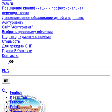
Услуги
Повышение квалификации и профессиональная
переподготовка
Дополнительное образование детей и взрослых
Абитуриенту
Сайт "Абитуриент"
Выбрать программу обучения
Подать документы о приёме
Стоимость
Для граждан СНГ
Группа ВКонтакте
Контакты
ENG
English
Қазақ тілі
Français
Polski
Забони тоҷикӣ