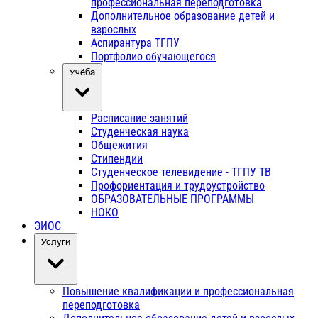
профессиональная переподготовка
Дополнительное образование детей и
взрослых
Аспирантура ТГПУ
Портфолио обучающегося
Учёба
Расписание занятий
Студенческая наука
Общежития
Стипендии
Студенческое телевидение - ТГПУ ТВ
Профориентация и трудоустройство
ОБРАЗОВАТЕЛЬНЫЕ ПРОГРАММЫ
НОКО
ЭИОС
Услуги
Повышение квалификации и профессиональная
переподготовка