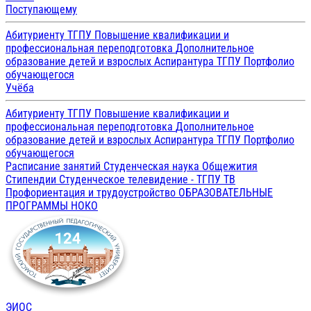
Поступающему
Абитуриенту ТГПУ
Повышение квалификации и
профессиональная переподготовка
Дополнительное
образование детей и взрослых
Аспирантура ТГПУ
Портфолио
обучающегося
Учёба
Абитуриенту ТГПУ
Повышение квалификации и
профессиональная переподготовка
Дополнительное
образование детей и взрослых
Аспирантура ТГПУ
Портфолио
обучающегося
Расписание занятий
Студенческая наука
Общежития
Стипендии
Студенческое телевидение - ТГПУ ТВ
Профориентация и трудоустройство
ОБРАЗОВАТЕЛЬНЫЕ
ПРОГРАММЫ
НОКО
ЭИОС