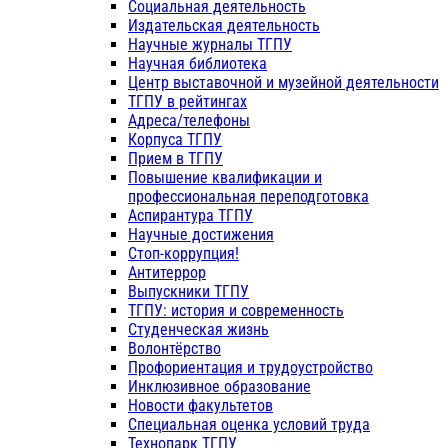
Социальная деятельность
Издательская деятельность
Научные журналы ТГПУ
Научная библиотека
Центр выставочной и музейной деятельности
ТГПУ в рейтингах
Адреса/телефоны
Корпуса ТГПУ
Прием в ТГПУ
Повышение квалификации и
профессиональная переподготовка
Аспирантура ТГПУ
Научные достижения
Стоп-коррупция!
Антитеррор
Выпускники ТГПУ
ТГПУ: история и современность
Студенческая жизнь
Волонтёрство
Профориентация и трудоустройство
Инклюзивное образование
Новости факультетов
Специальная оценка условий труда
Технопарк ТГПУ