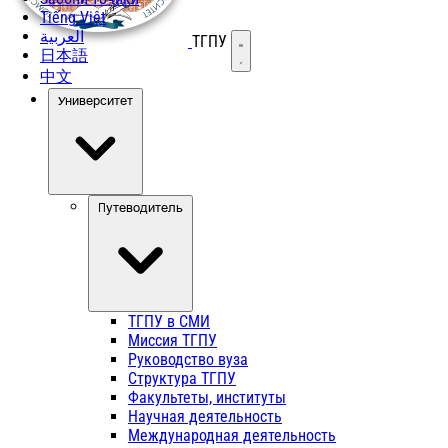
Tiếng Việt
العربية
ТГПУ
Открыть меню
日本語
中文
Университет
Путеводитель
ТГПУ в СМИ
Миссия ТГПУ
Руководство вуза
Структура ТГПУ
Факультеты, институты
Научная деятельность
Международная деятельность