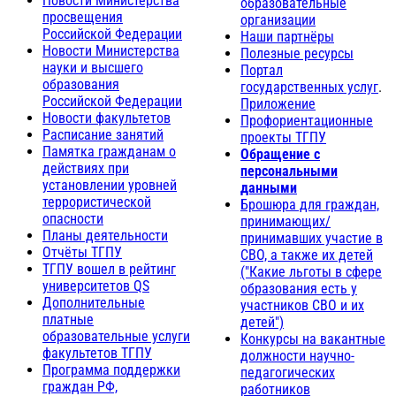
Новости Министерства
образовательные
просвещения
организации
Российской Федерации
Наши партнёры
Новости Министерства
Полезные ресурсы
науки и высшего
Портал
образования
государственных услуг
.
Российской Федерации
Приложение
Новости факультетов
Профориентационные
Расписание занятий
проекты ТГПУ
Памятка гражданам о
Обращение с
действиях при
персональными
установлении уровней
данными
террористической
Брошюра для граждан,
опасности
принимающих/
Планы деятельности
принимавших участие в
Отчёты ТГПУ
СВО, а также их детей
ТГПУ вошел в рейтинг
("Какие льготы в сфере
университетов QS
образования есть у
Дополнительные
участников СВО и их
платные
детей")
образовательные услуги
Конкурсы на вакантные
факультетов ТГПУ
должности научно-
Программа поддержки
педагогических
граждан РФ,
работников