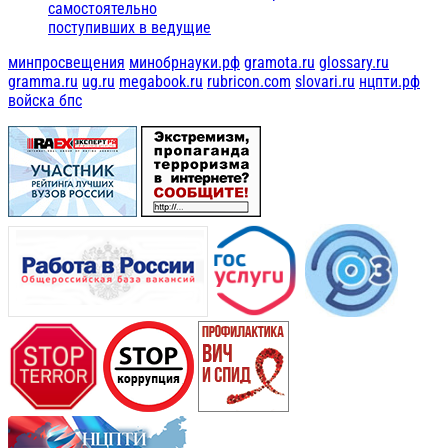
самостоятельно
поступивших в ведущие
минпросвещения
минобрнауки.рф
gramota.ru
glossary.ru
gramma.ru
ug.ru
megabook.ru
rubricon.com
slovari.ru
нцпти.рф
войска бпс