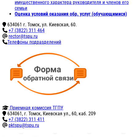
имущественного характера руководителя и членов его
семьи
Оценка условий оказания обр. услуг (обучающимися)
634061 г. Томск, ул. Киевская, 60.
+7 (3822) 311 464
rector@tspu.ru
Телефоны подразделений
Приемная комиссия ТГПУ
634061, г. Томск, Киевская ул., 60, каб. 209
+7 (3822) 311 411
pktspu@tspu.ru