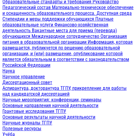
Образовательные стандарты и требования
Руководство
Педагогический состав
Материально-техническое обеспечение
и оснащенность образовательного процесса. Доступная среда
Стипендии и меры поддержки обучающихся
Платные
образовательные услуги
Финансово-хозяйственная
деятельность
Вакантные места для приема (перевода)
обучающихся
Международное сотрудничество
Организация
питания в образовательной организации
Информация, которая
размещается, публикуется по решению образовательной
организации, и (или) размещение, опубликование которой
является обязательным в соответствии с законодательством
Российской Федерации
Наука
Научное управление
Диссертационный совет
Аспирантура, докторантура ТГПУ, прикрепление для работы
над кандидатской диссертацией
Научные мероприятия: конференции, семинары
Основные направления научной деятельности
Грантовые исследования ТГПУ
Основные результаты научной деятельности
Научные журналы ТГПУ
Полезные ресурсы
Учёба