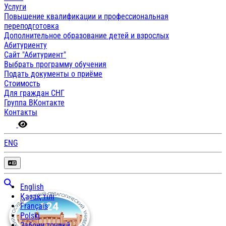
Услуги
Повышение квалификации и профессиональная
переподготовка
Дополнительное образование детей и взрослых
Абитуриенту
Сайт "Абитуриент"
Выбрать программу обучения
Подать документы о приёме
Стоимость
Для граждан СНГ
Группа ВКонтакте
Контакты
ENG
English
Қазақ тілі
Français
Polski
Забони тоҷикӣ