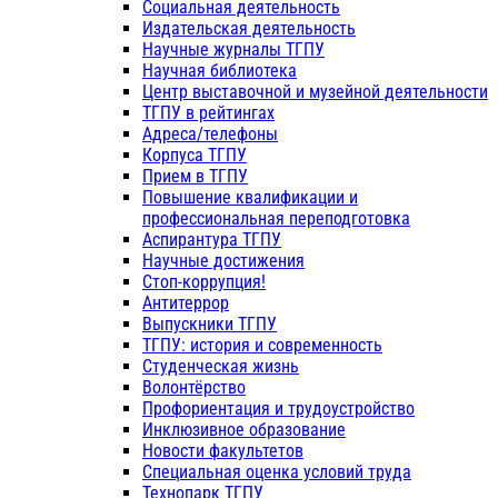
Социальная деятельность
Издательская деятельность
Научные журналы ТГПУ
Научная библиотека
Центр выставочной и музейной деятельности
ТГПУ в рейтингах
Адреса/телефоны
Корпуса ТГПУ
Прием в ТГПУ
Повышение квалификации и
профессиональная переподготовка
Аспирантура ТГПУ
Научные достижения
Стоп-коррупция!
Антитеррор
Выпускники ТГПУ
ТГПУ: история и современность
Студенческая жизнь
Волонтёрство
Профориентация и трудоустройство
Инклюзивное образование
Новости факультетов
Специальная оценка условий труда
Технопарк ТГПУ