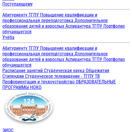
Поступающему
Абитуриенту ТГПУ
Повышение квалификации и
профессиональная переподготовка
Дополнительное
образование детей и взрослых
Аспирантура ТГПУ
Портфолио
обучающегося
Учёба
Абитуриенту ТГПУ
Повышение квалификации и
профессиональная переподготовка
Дополнительное
образование детей и взрослых
Аспирантура ТГПУ
Портфолио
обучающегося
Расписание занятий
Студенческая наука
Общежития
Стипендии
Студенческое телевидение - ТГПУ ТВ
Профориентация и трудоустройство
ОБРАЗОВАТЕЛЬНЫЕ
ПРОГРАММЫ
НОКО
ЭИОС