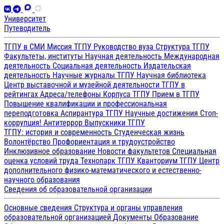
Университет
Путеводитель
ТГПУ в СМИ
Миссия ТГПУ
Руководство вуза
Структура ТГПУ
Факультеты, институты
Научная деятельность
Международная
деятельность
Социальная деятельность
Издательская
деятельность
Научные журналы ТГПУ
Научная библиотека
Центр выставочной и музейной деятельности
ТГПУ в
рейтингах
Адреса/телефоны
Корпуса ТГПУ
Прием в ТГПУ
Повышение квалификации и профессиональная
переподготовка
Аспирантура ТГПУ
Научные достижения
Стоп-
коррупция!
Антитеррор
Выпускники ТГПУ
ТГПУ: история и современность
Студенческая жизнь
Волонтёрство
Профориентация и трудоустройство
Инклюзивное образование
Новости факультетов
Специальная
оценка условий труда
Технопарк ТГПУ
Кванториум ТГПУ
Центр
дополнительного физико-математического и естественно-
научного образования
Сведения об образовательной организации
Основные сведения
Структура и органы управления
образовательной организацией
Документы
Образование