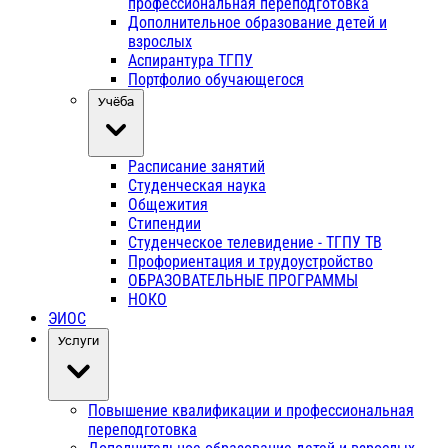
профессиональная переподготовка
Дополнительное образование детей и
взрослых
Аспирантура ТГПУ
Портфолио обучающегося
Учёба
Расписание занятий
Студенческая наука
Общежития
Стипендии
Студенческое телевидение - ТГПУ ТВ
Профориентация и трудоустройство
ОБРАЗОВАТЕЛЬНЫЕ ПРОГРАММЫ
НОКО
ЭИОС
Услуги
Повышение квалификации и профессиональная
переподготовка