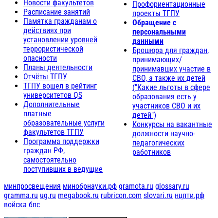
Новости факультетов
Профориентационные
Расписание занятий
проекты ТГПУ
Памятка гражданам о
Обращение с
действиях при
персональными
установлении уровней
данными
террористической
Брошюра для граждан,
опасности
принимающих/
Планы деятельности
принимавших участие в
Отчёты ТГПУ
СВО, а также их детей
ТГПУ вошел в рейтинг
("Какие льготы в сфере
университетов QS
образования есть у
Дополнительные
участников СВО и их
платные
детей")
образовательные услуги
Конкурсы на вакантные
факультетов ТГПУ
должности научно-
Программа поддержки
педагогических
граждан РФ,
работников
самостоятельно
поступивших в ведущие
минпросвещения
минобрнауки.рф
gramota.ru
glossary.ru
gramma.ru
ug.ru
megabook.ru
rubricon.com
slovari.ru
нцпти.рф
войска бпс