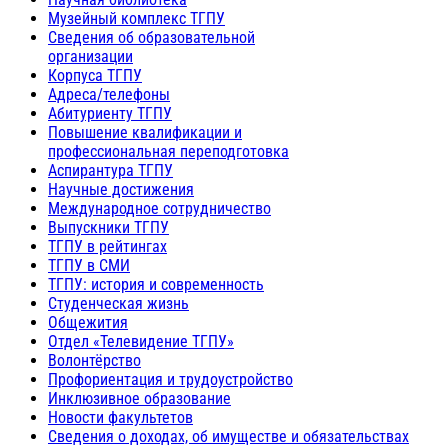
Музейный комплекс ТГПУ
Сведения об образовательной
организации
Корпуса ТГПУ
Адреса/телефоны
Абитуриенту ТГПУ
Повышение квалификации и
профессиональная переподготовка
Аспирантура ТГПУ
Научные достижения
Международное сотрудничество
Выпускники ТГПУ
ТГПУ в рейтингах
ТГПУ в СМИ
ТГПУ: история и современность
Студенческая жизнь
Общежития
Отдел «Телевидение ТГПУ»
Волонтёрство
Профориентация и трудоустройство
Инклюзивное образование
Новости факультетов
Сведения о доходах, об имуществе и обязательствах