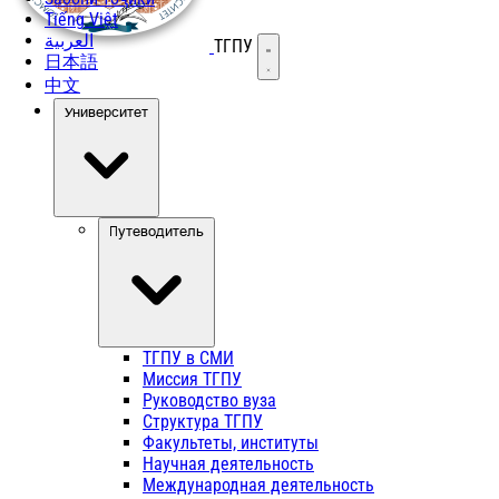
Tiếng Việt
العربية
ТГПУ
Открыть меню
日本語
中文
Университет
Путеводитель
ТГПУ в СМИ
Миссия ТГПУ
Руководство вуза
Структура ТГПУ
Факультеты, институты
Научная деятельность
Международная деятельность