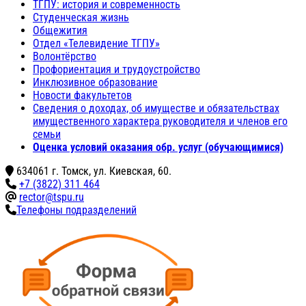
ТГПУ: история и современность
Студенческая жизнь
Общежития
Отдел «Телевидение ТГПУ»
Волонтёрство
Профориентация и трудоустройство
Инклюзивное образование
Новости факультетов
Сведения о доходах, об имуществе и обязательствах
имущественного характера руководителя и членов его
семьи
Оценка условий оказания обр. услуг (обучающимися)
634061 г. Томск, ул. Киевская, 60.
+7 (3822) 311 464
rector@tspu.ru
Телефоны подразделений