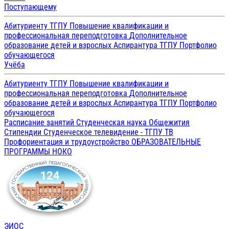
Поступающему
Абитуриенту ТГПУ
Повышение квалификации и
профессиональная переподготовка
Дополнительное
образование детей и взрослых
Аспирантура ТГПУ
Портфолио
обучающегося
Учёба
Абитуриенту ТГПУ
Повышение квалификации и
профессиональная переподготовка
Дополнительное
образование детей и взрослых
Аспирантура ТГПУ
Портфолио
обучающегося
Расписание занятий
Студенческая наука
Общежития
Стипендии
Студенческое телевидение - ТГПУ ТВ
Профориентация и трудоустройство
ОБРАЗОВАТЕЛЬНЫЕ
ПРОГРАММЫ
НОКО
ЭИОС