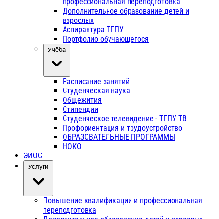
профессиональная переподготовка
Дополнительное образование детей и
взрослых
Аспирантура ТГПУ
Портфолио обучающегося
Учёба
Расписание занятий
Студенческая наука
Общежития
Стипендии
Студенческое телевидение - ТГПУ ТВ
Профориентация и трудоустройство
ОБРАЗОВАТЕЛЬНЫЕ ПРОГРАММЫ
НОКО
ЭИОС
Услуги
Повышение квалификации и профессиональная
переподготовка