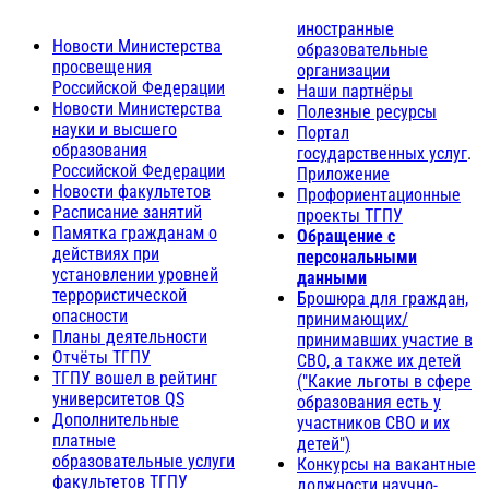
иностранные
Новости Министерства
образовательные
просвещения
организации
Российской Федерации
Наши партнёры
Новости Министерства
Полезные ресурсы
науки и высшего
Портал
образования
государственных услуг
.
Российской Федерации
Приложение
Новости факультетов
Профориентационные
Расписание занятий
проекты ТГПУ
Памятка гражданам о
Обращение с
действиях при
персональными
установлении уровней
данными
террористической
Брошюра для граждан,
опасности
принимающих/
Планы деятельности
принимавших участие в
Отчёты ТГПУ
СВО, а также их детей
ТГПУ вошел в рейтинг
("Какие льготы в сфере
университетов QS
образования есть у
Дополнительные
участников СВО и их
платные
детей")
образовательные услуги
Конкурсы на вакантные
факультетов ТГПУ
должности научно-