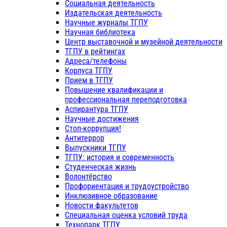
Социальная деятельность
Издательская деятельность
Научные журналы ТГПУ
Научная библиотека
Центр выставочной и музейной деятельности
ТГПУ в рейтингах
Адреса/телефоны
Корпуса ТГПУ
Прием в ТГПУ
Повышение квалификации и
профессиональная переподготовка
Аспирантура ТГПУ
Научные достижения
Стоп-коррупция!
Антитеррор
Выпускники ТГПУ
ТГПУ: история и современность
Студенческая жизнь
Волонтёрство
Профориентация и трудоустройство
Инклюзивное образование
Новости факультетов
Специальная оценка условий труда
Технопарк ТГПУ