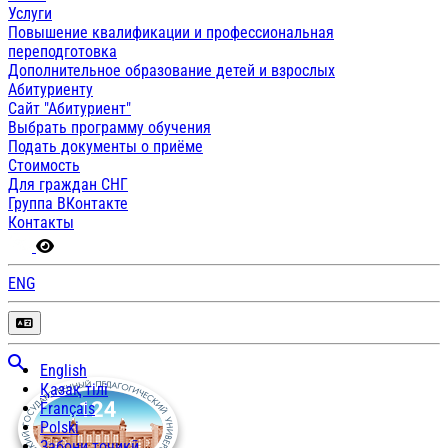
Услуги
Повышение квалификации и профессиональная
переподготовка
Дополнительное образование детей и взрослых
Абитуриенту
Сайт "Абитуриент"
Выбрать программу обучения
Подать документы о приёме
Стоимость
Для граждан СНГ
Группа ВКонтакте
Контакты
ENG
English
Қазақ тілі
Français
Polski
Забони тоҷикӣ