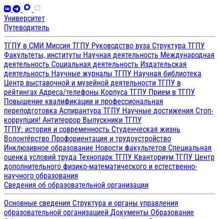
Университет
Путеводитель
ТГПУ в СМИ
Миссия ТГПУ
Руководство вуза
Структура ТГПУ
Факультеты, институты
Научная деятельность
Международная
деятельность
Социальная деятельность
Издательская
деятельность
Научные журналы ТГПУ
Научная библиотека
Центр выставочной и музейной деятельности
ТГПУ в
рейтингах
Адреса/телефоны
Корпуса ТГПУ
Прием в ТГПУ
Повышение квалификации и профессиональная
переподготовка
Аспирантура ТГПУ
Научные достижения
Стоп-
коррупция!
Антитеррор
Выпускники ТГПУ
ТГПУ: история и современность
Студенческая жизнь
Волонтёрство
Профориентация и трудоустройство
Инклюзивное образование
Новости факультетов
Специальная
оценка условий труда
Технопарк ТГПУ
Кванториум ТГПУ
Центр
дополнительного физико-математического и естественно-
научного образования
Сведения об образовательной организации
Основные сведения
Структура и органы управления
образовательной организацией
Документы
Образование