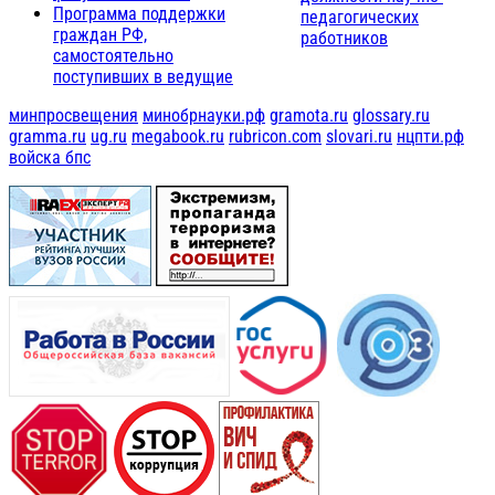
Программа поддержки
педагогических
граждан РФ,
работников
самостоятельно
поступивших в ведущие
минпросвещения
минобрнауки.рф
gramota.ru
glossary.ru
gramma.ru
ug.ru
megabook.ru
rubricon.com
slovari.ru
нцпти.рф
войска бпс