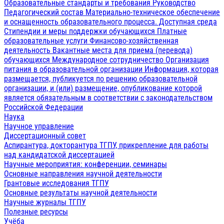
Образовательные стандарты и требования
Руководство
Педагогический состав
Материально-техническое обеспечение
и оснащенность образовательного процесса. Доступная среда
Стипендии и меры поддержки обучающихся
Платные
образовательные услуги
Финансово-хозяйственная
деятельность
Вакантные места для приема (перевода)
обучающихся
Международное сотрудничество
Организация
питания в образовательной организации
Информация, которая
размещается, публикуется по решению образовательной
организации, и (или) размещение, опубликование которой
является обязательным в соответствии с законодательством
Российской Федерации
Наука
Научное управление
Диссертационный совет
Аспирантура, докторантура ТГПУ, прикрепление для работы
над кандидатской диссертацией
Научные мероприятия: конференции, семинары
Основные направления научной деятельности
Грантовые исследования ТГПУ
Основные результаты научной деятельности
Научные журналы ТГПУ
Полезные ресурсы
Учёба