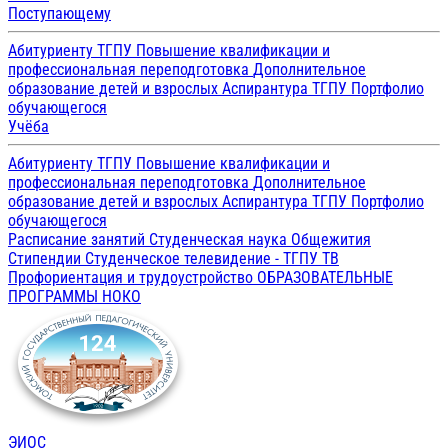
Поступающему
Абитуриенту ТГПУ
Повышение квалификации и
профессиональная переподготовка
Дополнительное
образование детей и взрослых
Аспирантура ТГПУ
Портфолио
обучающегося
Учёба
Абитуриенту ТГПУ
Повышение квалификации и
профессиональная переподготовка
Дополнительное
образование детей и взрослых
Аспирантура ТГПУ
Портфолио
обучающегося
Расписание занятий
Студенческая наука
Общежития
Стипендии
Студенческое телевидение - ТГПУ ТВ
Профориентация и трудоустройство
ОБРАЗОВАТЕЛЬНЫЕ
ПРОГРАММЫ
НОКО
ЭИОС