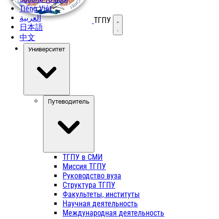
Tiếng Việt
العربية
ТГПУ
Открыть меню
日本語
中文
Университет
Путеводитель
ТГПУ в СМИ
Миссия ТГПУ
Руководство вуза
Структура ТГПУ
Факультеты, институты
Научная деятельность
Международная деятельность