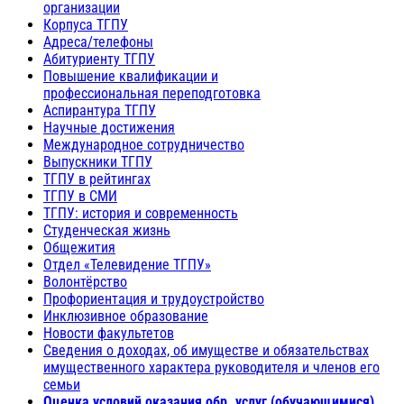
организации
Корпуса ТГПУ
Адреса/телефоны
Абитуриенту ТГПУ
Повышение квалификации и
профессиональная переподготовка
Аспирантура ТГПУ
Научные достижения
Международное сотрудничество
Выпускники ТГПУ
ТГПУ в рейтингах
ТГПУ в СМИ
ТГПУ: история и современность
Студенческая жизнь
Общежития
Отдел «Телевидение ТГПУ»
Волонтёрство
Профориентация и трудоустройство
Инклюзивное образование
Новости факультетов
Сведения о доходах, об имуществе и обязательствах
имущественного характера руководителя и членов его
семьи
Оценка условий оказания обр. услуг (обучающимися)