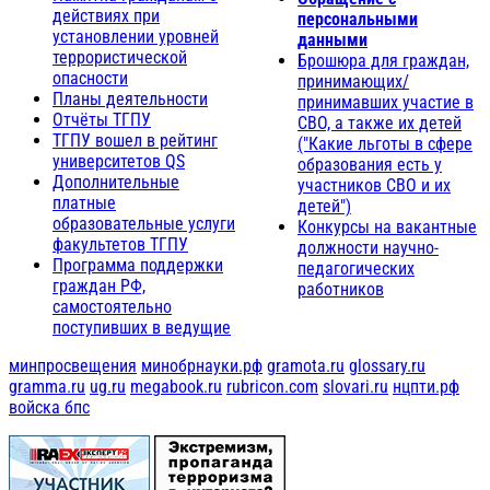
действиях при
персональными
установлении уровней
данными
террористической
Брошюра для граждан,
опасности
принимающих/
Планы деятельности
принимавших участие в
Отчёты ТГПУ
СВО, а также их детей
ТГПУ вошел в рейтинг
("Какие льготы в сфере
университетов QS
образования есть у
Дополнительные
участников СВО и их
платные
детей")
образовательные услуги
Конкурсы на вакантные
факультетов ТГПУ
должности научно-
Программа поддержки
педагогических
граждан РФ,
работников
самостоятельно
поступивших в ведущие
минпросвещения
минобрнауки.рф
gramota.ru
glossary.ru
gramma.ru
ug.ru
megabook.ru
rubricon.com
slovari.ru
нцпти.рф
войска бпс