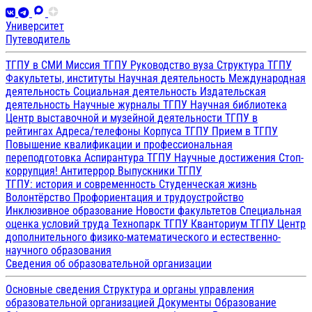
Университет
Путеводитель
ТГПУ в СМИ
Миссия ТГПУ
Руководство вуза
Структура ТГПУ
Факультеты, институты
Научная деятельность
Международная
деятельность
Социальная деятельность
Издательская
деятельность
Научные журналы ТГПУ
Научная библиотека
Центр выставочной и музейной деятельности
ТГПУ в
рейтингах
Адреса/телефоны
Корпуса ТГПУ
Прием в ТГПУ
Повышение квалификации и профессиональная
переподготовка
Аспирантура ТГПУ
Научные достижения
Стоп-
коррупция!
Антитеррор
Выпускники ТГПУ
ТГПУ: история и современность
Студенческая жизнь
Волонтёрство
Профориентация и трудоустройство
Инклюзивное образование
Новости факультетов
Специальная
оценка условий труда
Технопарк ТГПУ
Кванториум ТГПУ
Центр
дополнительного физико-математического и естественно-
научного образования
Сведения об образовательной организации
Основные сведения
Структура и органы управления
образовательной организацией
Документы
Образование