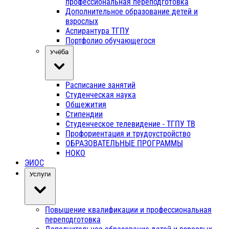
профессиональная переподготовка
Дополнительное образование детей и
взрослых
Аспирантура ТГПУ
Портфолио обучающегося
Учёба
Расписание занятий
Студенческая наука
Общежития
Стипендии
Студенческое телевидение - ТГПУ ТВ
Профориентация и трудоустройство
ОБРАЗОВАТЕЛЬНЫЕ ПРОГРАММЫ
НОКО
ЭИОС
Услуги
Повышение квалификации и профессиональная
переподготовка