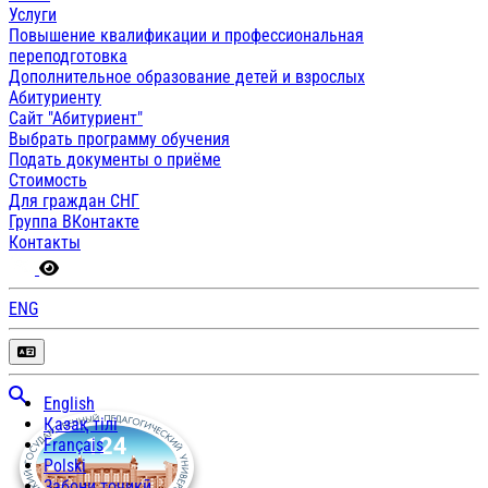
Услуги
Повышение квалификации и профессиональная
переподготовка
Дополнительное образование детей и взрослых
Абитуриенту
Сайт "Абитуриент"
Выбрать программу обучения
Подать документы о приёме
Стоимость
Для граждан СНГ
Группа ВКонтакте
Контакты
ENG
English
Қазақ тілі
Français
Polski
Забони тоҷикӣ