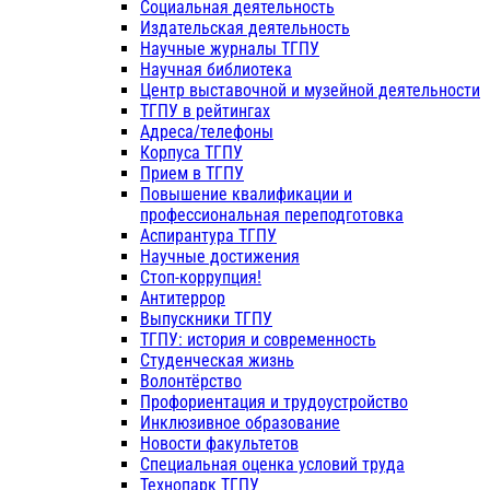
Социальная деятельность
Издательская деятельность
Научные журналы ТГПУ
Научная библиотека
Центр выставочной и музейной деятельности
ТГПУ в рейтингах
Адреса/телефоны
Корпуса ТГПУ
Прием в ТГПУ
Повышение квалификации и
профессиональная переподготовка
Аспирантура ТГПУ
Научные достижения
Стоп-коррупция!
Антитеррор
Выпускники ТГПУ
ТГПУ: история и современность
Студенческая жизнь
Волонтёрство
Профориентация и трудоустройство
Инклюзивное образование
Новости факультетов
Специальная оценка условий труда
Технопарк ТГПУ