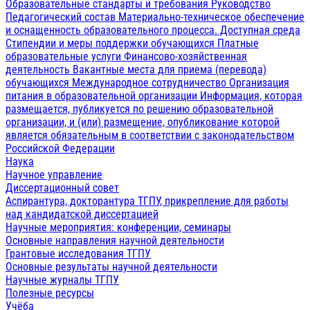
Образовательные стандарты и требования
Руководство
Педагогический состав
Материально-техническое обеспечение
и оснащенность образовательного процесса. Доступная среда
Стипендии и меры поддержки обучающихся
Платные
образовательные услуги
Финансово-хозяйственная
деятельность
Вакантные места для приема (перевода)
обучающихся
Международное сотрудничество
Организация
питания в образовательной организации
Информация, которая
размещается, публикуется по решению образовательной
организации, и (или) размещение, опубликование которой
является обязательным в соответствии с законодательством
Российской Федерации
Наука
Научное управление
Диссертационный совет
Аспирантура, докторантура ТГПУ, прикрепление для работы
над кандидатской диссертацией
Научные мероприятия: конференции, семинары
Основные направления научной деятельности
Грантовые исследования ТГПУ
Основные результаты научной деятельности
Научные журналы ТГПУ
Полезные ресурсы
Учёба