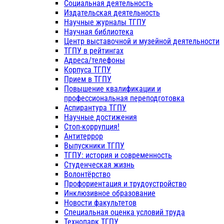
Социальная деятельность
Издательская деятельность
Научные журналы ТГПУ
Научная библиотека
Центр выставочной и музейной деятельности
ТГПУ в рейтингах
Адреса/телефоны
Корпуса ТГПУ
Прием в ТГПУ
Повышение квалификации и
профессиональная переподготовка
Аспирантура ТГПУ
Научные достижения
Стоп-коррупция!
Антитеррор
Выпускники ТГПУ
ТГПУ: история и современность
Студенческая жизнь
Волонтёрство
Профориентация и трудоустройство
Инклюзивное образование
Новости факультетов
Специальная оценка условий труда
Технопарк ТГПУ