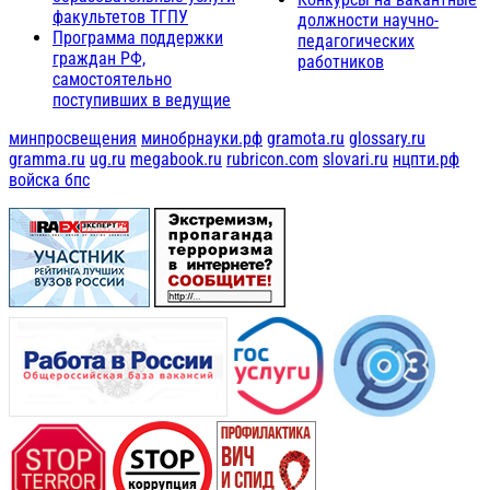
факультетов ТГПУ
должности научно-
Программа поддержки
педагогических
граждан РФ,
работников
самостоятельно
поступивших в ведущие
минпросвещения
минобрнауки.рф
gramota.ru
glossary.ru
gramma.ru
ug.ru
megabook.ru
rubricon.com
slovari.ru
нцпти.рф
войска бпс