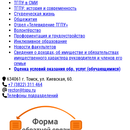
ТГПУ в СМИ
ТГПУ: история и современность
Студенческая жизнь
Общежития
Отдел «Телевидение ТГПУ»
Волонтёрство
Профориентация и трудоустройство
Инклюзивное образование
Новости факультетов
Сведения о доходах, об имуществе и обязательствах
имущественного характера руководителя и членов его
семьи
Оценка условий оказания обр. услуг (обучающимися)
634061 г. Томск, ул. Киевская, 60.
+7 (3822) 311 464
rector@tspu.ru
Телефоны подразделений