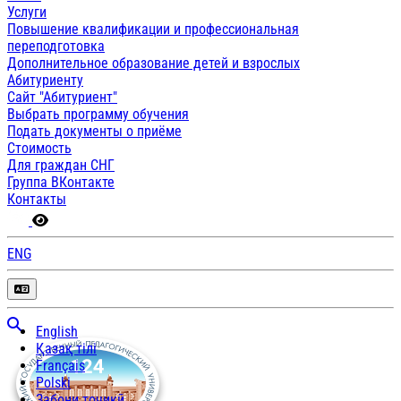
Услуги
Повышение квалификации и профессиональная
переподготовка
Дополнительное образование детей и взрослых
Абитуриенту
Сайт "Абитуриент"
Выбрать программу обучения
Подать документы о приёме
Стоимость
Для граждан СНГ
Группа ВКонтакте
Контакты
ENG
English
Қазақ тілі
Français
Polski
Забони тоҷикӣ