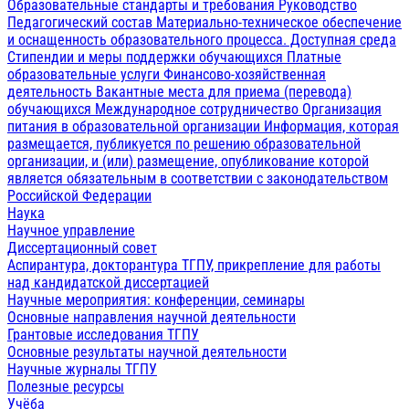
Образовательные стандарты и требования
Руководство
Педагогический состав
Материально-техническое обеспечение
и оснащенность образовательного процесса. Доступная среда
Стипендии и меры поддержки обучающихся
Платные
образовательные услуги
Финансово-хозяйственная
деятельность
Вакантные места для приема (перевода)
обучающихся
Международное сотрудничество
Организация
питания в образовательной организации
Информация, которая
размещается, публикуется по решению образовательной
организации, и (или) размещение, опубликование которой
является обязательным в соответствии с законодательством
Российской Федерации
Наука
Научное управление
Диссертационный совет
Аспирантура, докторантура ТГПУ, прикрепление для работы
над кандидатской диссертацией
Научные мероприятия: конференции, семинары
Основные направления научной деятельности
Грантовые исследования ТГПУ
Основные результаты научной деятельности
Научные журналы ТГПУ
Полезные ресурсы
Учёба