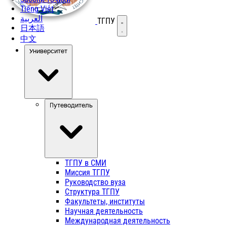
Tiếng Việt
العربية
ТГПУ
Открыть меню
日本語
中文
Университет
Путеводитель
ТГПУ в СМИ
Миссия ТГПУ
Руководство вуза
Структура ТГПУ
Факультеты, институты
Научная деятельность
Международная деятельность