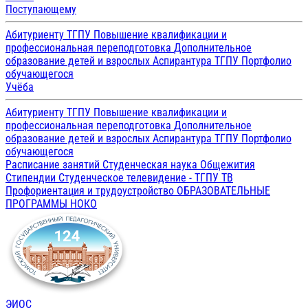
Поступающему
Абитуриенту ТГПУ
Повышение квалификации и
профессиональная переподготовка
Дополнительное
образование детей и взрослых
Аспирантура ТГПУ
Портфолио
обучающегося
Учёба
Абитуриенту ТГПУ
Повышение квалификации и
профессиональная переподготовка
Дополнительное
образование детей и взрослых
Аспирантура ТГПУ
Портфолио
обучающегося
Расписание занятий
Студенческая наука
Общежития
Стипендии
Студенческое телевидение - ТГПУ ТВ
Профориентация и трудоустройство
ОБРАЗОВАТЕЛЬНЫЕ
ПРОГРАММЫ
НОКО
ЭИОС