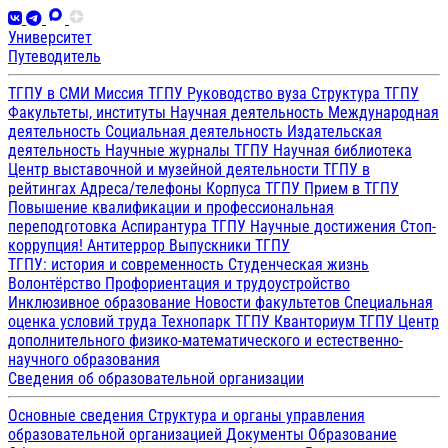
Университет
Путеводитель
ТГПУ в СМИ
Миссия ТГПУ
Руководство вуза
Структура ТГПУ
Факультеты, институты
Научная деятельность
Международная
деятельность
Социальная деятельность
Издательская
деятельность
Научные журналы ТГПУ
Научная библиотека
Центр выставочной и музейной деятельности
ТГПУ в
рейтингах
Адреса/телефоны
Корпуса ТГПУ
Прием в ТГПУ
Повышение квалификации и профессиональная
переподготовка
Аспирантура ТГПУ
Научные достижения
Стоп-
коррупция!
Антитеррор
Выпускники ТГПУ
ТГПУ: история и современность
Студенческая жизнь
Волонтёрство
Профориентация и трудоустройство
Инклюзивное образование
Новости факультетов
Специальная
оценка условий труда
Технопарк ТГПУ
Кванториум ТГПУ
Центр
дополнительного физико-математического и естественно-
научного образования
Сведения об образовательной организации
Основные сведения
Структура и органы управления
образовательной организацией
Документы
Образование