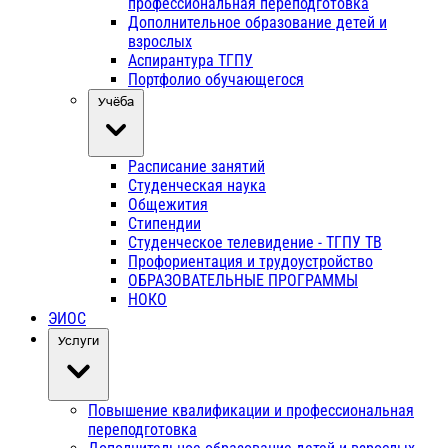
профессиональная переподготовка
Дополнительное образование детей и
взрослых
Аспирантура ТГПУ
Портфолио обучающегося
Учёба
Расписание занятий
Студенческая наука
Общежития
Стипендии
Студенческое телевидение - ТГПУ ТВ
Профориентация и трудоустройство
ОБРАЗОВАТЕЛЬНЫЕ ПРОГРАММЫ
НОКО
ЭИОС
Услуги
Повышение квалификации и профессиональная
переподготовка