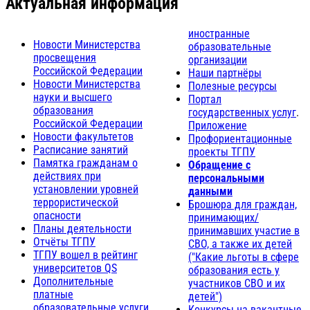
Актуальная информация
иностранные
Новости Министерства
образовательные
просвещения
организации
Российской Федерации
Наши партнёры
Новости Министерства
Полезные ресурсы
науки и высшего
Портал
образования
государственных услуг
.
Российской Федерации
Приложение
Новости факультетов
Профориентационные
Расписание занятий
проекты ТГПУ
Памятка гражданам о
Обращение с
действиях при
персональными
установлении уровней
данными
террористической
Брошюра для граждан,
опасности
принимающих/
Планы деятельности
принимавших участие в
Отчёты ТГПУ
СВО, а также их детей
ТГПУ вошел в рейтинг
("Какие льготы в сфере
университетов QS
образования есть у
Дополнительные
участников СВО и их
платные
детей")
образовательные услуги
Конкурсы на вакантные