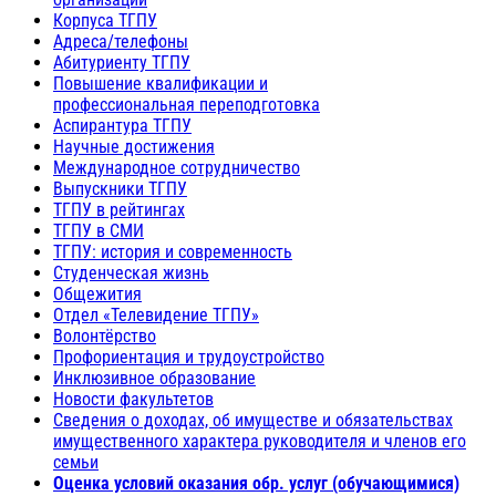
Корпуса ТГПУ
Адреса/телефоны
Абитуриенту ТГПУ
Повышение квалификации и
профессиональная переподготовка
Аспирантура ТГПУ
Научные достижения
Международное сотрудничество
Выпускники ТГПУ
ТГПУ в рейтингах
ТГПУ в СМИ
ТГПУ: история и современность
Студенческая жизнь
Общежития
Отдел «Телевидение ТГПУ»
Волонтёрство
Профориентация и трудоустройство
Инклюзивное образование
Новости факультетов
Сведения о доходах, об имуществе и обязательствах
имущественного характера руководителя и членов его
семьи
Оценка условий оказания обр. услуг (обучающимися)