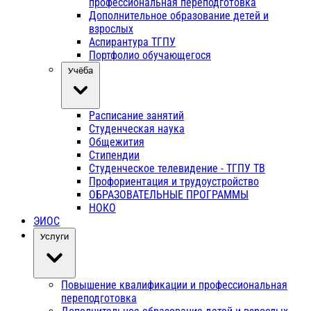
профессиональная переподготовка
Дополнительное образование детей и
взрослых
Аспирантура ТГПУ
Портфолио обучающегося
Учёба
Расписание занятий
Студенческая наука
Общежития
Стипендии
Студенческое телевидение - ТГПУ ТВ
Профориентация и трудоустройство
ОБРАЗОВАТЕЛЬНЫЕ ПРОГРАММЫ
НОКО
ЭИОС
Услуги
Повышение квалификации и профессиональная
переподготовка