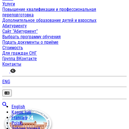
Услуги
Повышение квалификации и профессиональная
переподготовка
Дополнительное образование детей и взрослых
Абитуриенту
Сайт "Абитуриент"
Выбрать программу обучения
Подать документы о приёме
Стоимость
Для граждан СНГ
Группа ВКонтакте
Контакты
ENG
English
Қазақ тілі
Français
Polski
Забони тоҷикӣ