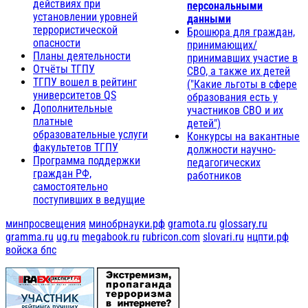
действиях при
персональными
установлении уровней
данными
террористической
Брошюра для граждан,
опасности
принимающих/
Планы деятельности
принимавших участие в
Отчёты ТГПУ
СВО, а также их детей
ТГПУ вошел в рейтинг
("Какие льготы в сфере
университетов QS
образования есть у
Дополнительные
участников СВО и их
платные
детей")
образовательные услуги
Конкурсы на вакантные
факультетов ТГПУ
должности научно-
Программа поддержки
педагогических
граждан РФ,
работников
самостоятельно
поступивших в ведущие
минпросвещения
минобрнауки.рф
gramota.ru
glossary.ru
gramma.ru
ug.ru
megabook.ru
rubricon.com
slovari.ru
нцпти.рф
войска бпс