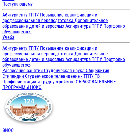
Поступающему
Абитуриенту ТГПУ
Повышение квалификации и
профессиональная переподготовка
Дополнительное
образование детей и взрослых
Аспирантура ТГПУ
Портфолио
обучающегося
Учёба
Абитуриенту ТГПУ
Повышение квалификации и
профессиональная переподготовка
Дополнительное
образование детей и взрослых
Аспирантура ТГПУ
Портфолио
обучающегося
Расписание занятий
Студенческая наука
Общежития
Стипендии
Студенческое телевидение - ТГПУ ТВ
Профориентация и трудоустройство
ОБРАЗОВАТЕЛЬНЫЕ
ПРОГРАММЫ
НОКО
ЭИОС