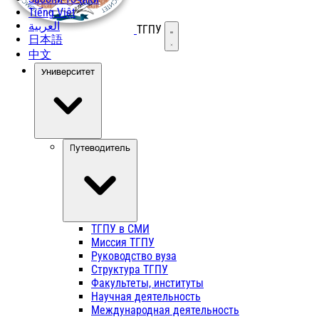
Tiếng Việt
العربية
ТГПУ
Открыть меню
日本語
中文
Университет
Путеводитель
ТГПУ в СМИ
Миссия ТГПУ
Руководство вуза
Структура ТГПУ
Факультеты, институты
Научная деятельность
Международная деятельность