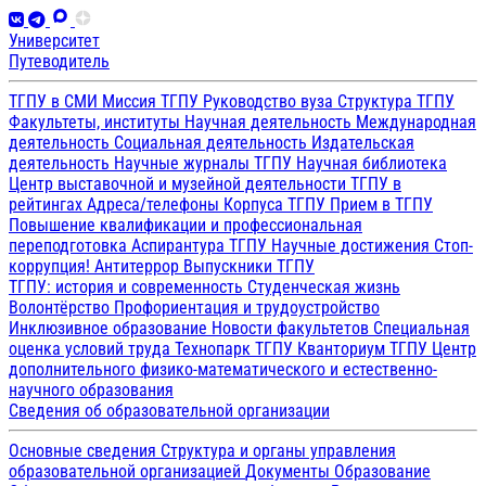
Университет
Путеводитель
ТГПУ в СМИ
Миссия ТГПУ
Руководство вуза
Структура ТГПУ
Факультеты, институты
Научная деятельность
Международная
деятельность
Социальная деятельность
Издательская
деятельность
Научные журналы ТГПУ
Научная библиотека
Центр выставочной и музейной деятельности
ТГПУ в
рейтингах
Адреса/телефоны
Корпуса ТГПУ
Прием в ТГПУ
Повышение квалификации и профессиональная
переподготовка
Аспирантура ТГПУ
Научные достижения
Стоп-
коррупция!
Антитеррор
Выпускники ТГПУ
ТГПУ: история и современность
Студенческая жизнь
Волонтёрство
Профориентация и трудоустройство
Инклюзивное образование
Новости факультетов
Специальная
оценка условий труда
Технопарк ТГПУ
Кванториум ТГПУ
Центр
дополнительного физико-математического и естественно-
научного образования
Сведения об образовательной организации
Основные сведения
Структура и органы управления
образовательной организацией
Документы
Образование