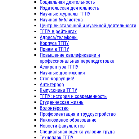
Социальная деятельность
Издательская деятельность
Научные журналы ТГПУ
Научная библиотека
Центр выставочной и музейной деятельности
ТГПУ в рейтингах
Адреса/телефоны
Корпуса ТГПУ
Прием в ТГПУ
Повышение квалификации и
профессиональная переподготовка
Аспирантура ТГПУ
Научные достижения
Стоп-коррупция!
Антитеррор
Выпускники ТГПУ
ТГПУ: история и современность
Студенческая жизнь
Волонтёрство
Профориентация и трудоустройство
Инклюзивное образование
Новости факультетов
Специальная оценка условий труда
Технопарк ТГПУ