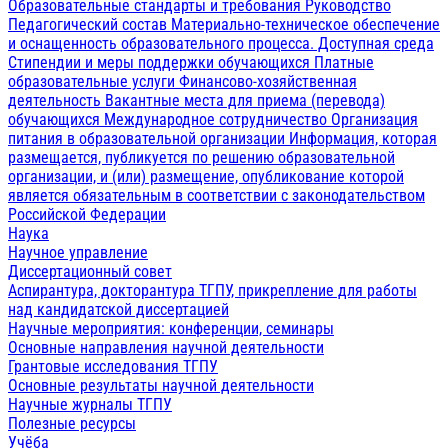
Образовательные стандарты и требования
Руководство
Педагогический состав
Материально-техническое обеспечение
и оснащенность образовательного процесса. Доступная среда
Стипендии и меры поддержки обучающихся
Платные
образовательные услуги
Финансово-хозяйственная
деятельность
Вакантные места для приема (перевода)
обучающихся
Международное сотрудничество
Организация
питания в образовательной организации
Информация, которая
размещается, публикуется по решению образовательной
организации, и (или) размещение, опубликование которой
является обязательным в соответствии с законодательством
Российской Федерации
Наука
Научное управление
Диссертационный совет
Аспирантура, докторантура ТГПУ, прикрепление для работы
над кандидатской диссертацией
Научные мероприятия: конференции, семинары
Основные направления научной деятельности
Грантовые исследования ТГПУ
Основные результаты научной деятельности
Научные журналы ТГПУ
Полезные ресурсы
Учёба