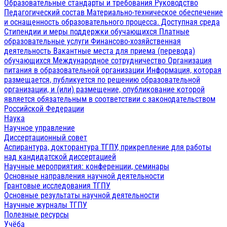
Образовательные стандарты и требования
Руководство
Педагогический состав
Материально-техническое обеспечение
и оснащенность образовательного процесса. Доступная среда
Стипендии и меры поддержки обучающихся
Платные
образовательные услуги
Финансово-хозяйственная
деятельность
Вакантные места для приема (перевода)
обучающихся
Международное сотрудничество
Организация
питания в образовательной организации
Информация, которая
размещается, публикуется по решению образовательной
организации, и (или) размещение, опубликование которой
является обязательным в соответствии с законодательством
Российской Федерации
Наука
Научное управление
Диссертационный совет
Аспирантура, докторантура ТГПУ, прикрепление для работы
над кандидатской диссертацией
Научные мероприятия: конференции, семинары
Основные направления научной деятельности
Грантовые исследования ТГПУ
Основные результаты научной деятельности
Научные журналы ТГПУ
Полезные ресурсы
Учёба