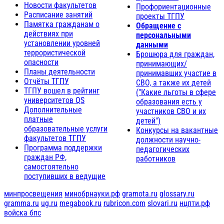
Новости факультетов
Профориентационные
Расписание занятий
проекты ТГПУ
Памятка гражданам о
Обращение с
действиях при
персональными
установлении уровней
данными
террористической
Брошюра для граждан,
опасности
принимающих/
Планы деятельности
принимавших участие в
Отчёты ТГПУ
СВО, а также их детей
ТГПУ вошел в рейтинг
("Какие льготы в сфере
университетов QS
образования есть у
Дополнительные
участников СВО и их
платные
детей")
образовательные услуги
Конкурсы на вакантные
факультетов ТГПУ
должности научно-
Программа поддержки
педагогических
граждан РФ,
работников
самостоятельно
поступивших в ведущие
минпросвещения
минобрнауки.рф
gramota.ru
glossary.ru
gramma.ru
ug.ru
megabook.ru
rubricon.com
slovari.ru
нцпти.рф
войска бпс