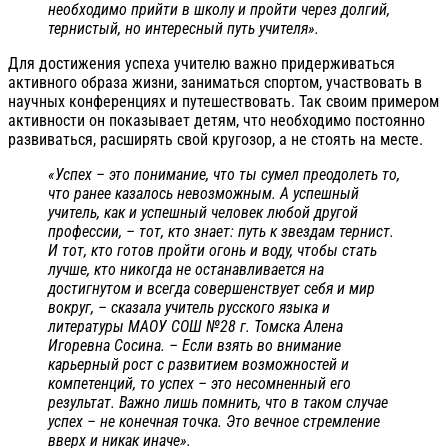
необходимо прийти в школу и пройти через долгий,
тернистый, но интересный путь учителя».
Для достижения успеха учителю важно придерживаться
активного образа жизни, заниматься спортом, участвовать в
научных конференциях и путешествовать. Так своим примером
активности он показывает детям, что необходимо постоянно
развиваться, расширять свой кругозор, а не стоять на месте.
«Успех – это понимание, что ты сумел преодолеть то,
что ранее казалось невозможным. А успешный
учитель, как и успешный человек любой другой
профессии, – тот, кто знает: путь к звездам тернист.
И тот, кто готов пройти огонь и воду, чтобы стать
лучше, кто никогда не останавливается на
достигнутом и всегда совершенствует себя и мир
вокруг, – сказала учитель русского языка и
литературы МАОУ СОШ №28 г. Томска Алена
Игоревна Сосина. – Если взять во внимание
карьерный рост с развитием возможностей и
компетенций, то успех – это несомненный его
результат. Важно лишь помнить, что в таком случае
успех – не конечная точка. Это вечное стремление
вверх и никак иначе».