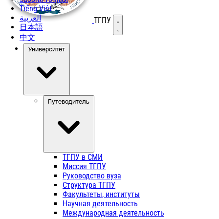
Tiếng Việt
العربية
ТГПУ
Открыть меню
日本語
中文
Университет
Путеводитель
ТГПУ в СМИ
Миссия ТГПУ
Руководство вуза
Структура ТГПУ
Факультеты, институты
Научная деятельность
Международная деятельность