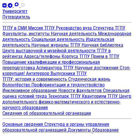
Университет
Путеводитель
ТГПУ в СМИ
Миссия ТГПУ
Руководство вуза
Структура ТГПУ
Факультеты, институты
Научная деятельность
Международная
деятельность
Социальная деятельность
Издательская
деятельность
Научные журналы ТГПУ
Научная библиотека
Центр выставочной и музейной деятельности
ТГПУ в
рейтингах
Адреса/телефоны
Корпуса ТГПУ
Прием в ТГПУ
Повышение квалификации и профессиональная
переподготовка
Аспирантура ТГПУ
Научные достижения
Стоп-
коррупция!
Антитеррор
Выпускники ТГПУ
ТГПУ: история и современность
Студенческая жизнь
Волонтёрство
Профориентация и трудоустройство
Инклюзивное образование
Новости факультетов
Специальная
оценка условий труда
Технопарк ТГПУ
Кванториум ТГПУ
Центр
дополнительного физико-математического и естественно-
научного образования
Сведения об образовательной организации
Основные сведения
Структура и органы управления
образовательной организацией
Документы
Образование