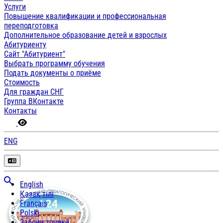
Услуги
Повышение квалификации и профессиональная
переподготовка
Дополнительное образование детей и взрослых
Абитуриенту
Сайт "Абитуриент"
Выбрать программу обучения
Подать документы о приёме
Стоимость
Для граждан СНГ
Группа ВКонтакте
Контакты
ENG
English
Қазақ тілі
Français
Polski
Забони тоҷикӣ