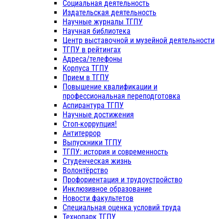
Социальная деятельность
Издательская деятельность
Научные журналы ТГПУ
Научная библиотека
Центр выставочной и музейной деятельности
ТГПУ в рейтингах
Адреса/телефоны
Корпуса ТГПУ
Прием в ТГПУ
Повышение квалификации и
профессиональная переподготовка
Аспирантура ТГПУ
Научные достижения
Стоп-коррупция!
Антитеррор
Выпускники ТГПУ
ТГПУ: история и современность
Студенческая жизнь
Волонтёрство
Профориентация и трудоустройство
Инклюзивное образование
Новости факультетов
Специальная оценка условий труда
Технопарк ТГПУ