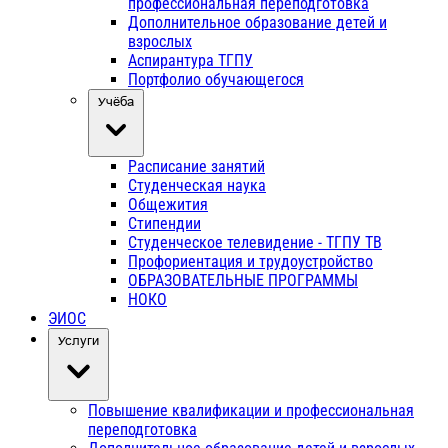
профессиональная переподготовка
Дополнительное образование детей и
взрослых
Аспирантура ТГПУ
Портфолио обучающегося
Учёба
Расписание занятий
Студенческая наука
Общежития
Стипендии
Студенческое телевидение - ТГПУ ТВ
Профориентация и трудоустройство
ОБРАЗОВАТЕЛЬНЫЕ ПРОГРАММЫ
НОКО
ЭИОС
Услуги
Повышение квалификации и профессиональная
переподготовка