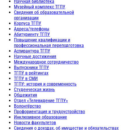
Научная библиотека
Музейный комплекс ТГПУ
Сведения об образовательной
организации
Корпуса ТГПУ
Адреса/телефоны
Абитуриенту ТГПУ
Повышение квалификации и
профессиональная переподготовка
Аспирантура ТГПУ
Научные достижения
Международное сотрудничество
Выпускники ТГПУ
ТГПУ в рейтингах
ТГПУ в СМИ
ТГПУ: история и современность
Студенческая жизнь
Общежития
Отдел «Телевидение ТГПУ»
Волонтёрство
Профориентация и трудоустройство
Инклюзивное образование
Новости факультетов
Сведения о доходах, об имуществе и обязательствах