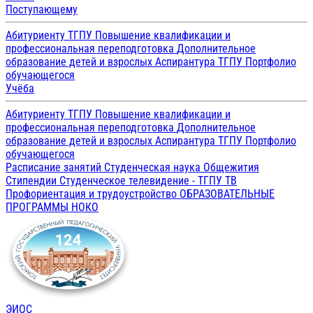
Поступающему
Абитуриенту ТГПУ
Повышение квалификации и
профессиональная переподготовка
Дополнительное
образование детей и взрослых
Аспирантура ТГПУ
Портфолио
обучающегося
Учёба
Абитуриенту ТГПУ
Повышение квалификации и
профессиональная переподготовка
Дополнительное
образование детей и взрослых
Аспирантура ТГПУ
Портфолио
обучающегося
Расписание занятий
Студенческая наука
Общежития
Стипендии
Студенческое телевидение - ТГПУ ТВ
Профориентация и трудоустройство
ОБРАЗОВАТЕЛЬНЫЕ
ПРОГРАММЫ
НОКО
ЭИОС