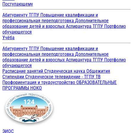
Поступающему
Абитуриенту ТГПУ
Повышение квалификации и
профессиональная переподготовка
Дополнительное
образование детей и взрослых
Аспирантура ТГПУ
Портфолио
обучающегося
Учёба
Абитуриенту ТГПУ
Повышение квалификации и
профессиональная переподготовка
Дополнительное
образование детей и взрослых
Аспирантура ТГПУ
Портфолио
обучающегося
Расписание занятий
Студенческая наука
Общежития
Стипендии
Студенческое телевидение - ТГПУ ТВ
Профориентация и трудоустройство
ОБРАЗОВАТЕЛЬНЫЕ
ПРОГРАММЫ
НОКО
ЭИОС