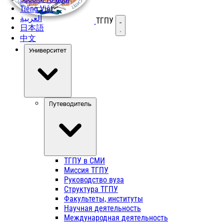
Tiếng Việt
العربية
ТГПУ
Открыть меню
日本語
中文
Университет
Путеводитель
ТГПУ в СМИ
Миссия ТГПУ
Руководство вуза
Структура ТГПУ
Факультеты, институты
Научная деятельность
Международная деятельность