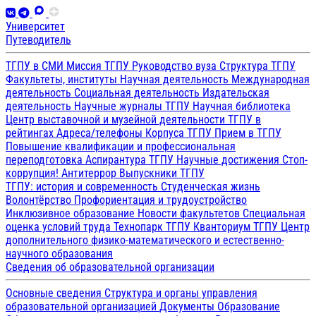
Университет
Путеводитель
ТГПУ в СМИ
Миссия ТГПУ
Руководство вуза
Структура ТГПУ
Факультеты, институты
Научная деятельность
Международная
деятельность
Социальная деятельность
Издательская
деятельность
Научные журналы ТГПУ
Научная библиотека
Центр выставочной и музейной деятельности
ТГПУ в
рейтингах
Адреса/телефоны
Корпуса ТГПУ
Прием в ТГПУ
Повышение квалификации и профессиональная
переподготовка
Аспирантура ТГПУ
Научные достижения
Стоп-
коррупция!
Антитеррор
Выпускники ТГПУ
ТГПУ: история и современность
Студенческая жизнь
Волонтёрство
Профориентация и трудоустройство
Инклюзивное образование
Новости факультетов
Специальная
оценка условий труда
Технопарк ТГПУ
Кванториум ТГПУ
Центр
дополнительного физико-математического и естественно-
научного образования
Сведения об образовательной организации
Основные сведения
Структура и органы управления
образовательной организацией
Документы
Образование