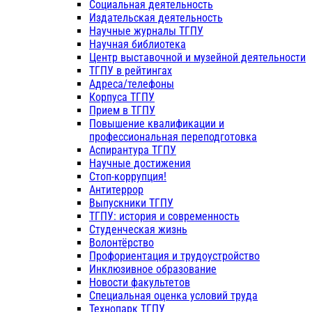
Социальная деятельность
Издательская деятельность
Научные журналы ТГПУ
Научная библиотека
Центр выставочной и музейной деятельности
ТГПУ в рейтингах
Адреса/телефоны
Корпуса ТГПУ
Прием в ТГПУ
Повышение квалификации и
профессиональная переподготовка
Аспирантура ТГПУ
Научные достижения
Стоп-коррупция!
Антитеррор
Выпускники ТГПУ
ТГПУ: история и современность
Студенческая жизнь
Волонтёрство
Профориентация и трудоустройство
Инклюзивное образование
Новости факультетов
Специальная оценка условий труда
Технопарк ТГПУ