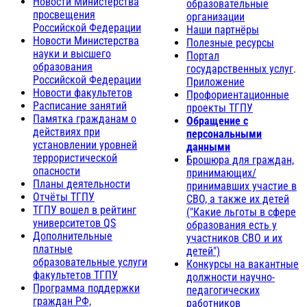
Новости Министерства
образовательные
просвещения
организации
Российской Федерации
Наши партнёры
Новости Министерства
Полезные ресурсы
науки и высшего
Портал
образования
государственных услуг
.
Российской Федерации
Приложение
Новости факультетов
Профориентационные
Расписание занятий
проекты ТГПУ
Памятка гражданам о
Обращение с
действиях при
персональными
установлении уровней
данными
террористической
Брошюра для граждан,
опасности
принимающих/
Планы деятельности
принимавших участие в
Отчёты ТГПУ
СВО, а также их детей
ТГПУ вошел в рейтинг
("Какие льготы в сфере
университетов QS
образования есть у
Дополнительные
участников СВО и их
платные
детей")
образовательные услуги
Конкурсы на вакантные
факультетов ТГПУ
должности научно-
Программа поддержки
педагогических
граждан РФ,
работников