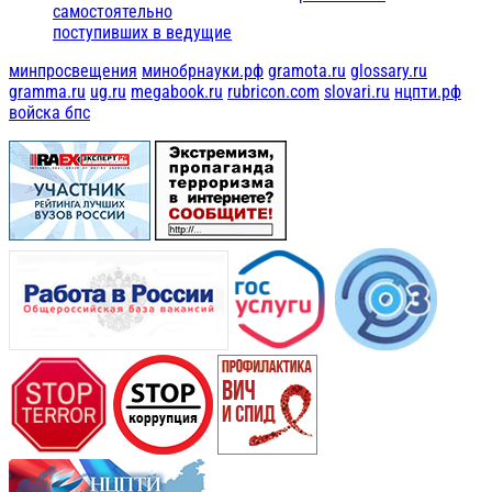
самостоятельно
поступивших в ведущие
минпросвещения
минобрнауки.рф
gramota.ru
glossary.ru
gramma.ru
ug.ru
megabook.ru
rubricon.com
slovari.ru
нцпти.рф
войска бпс