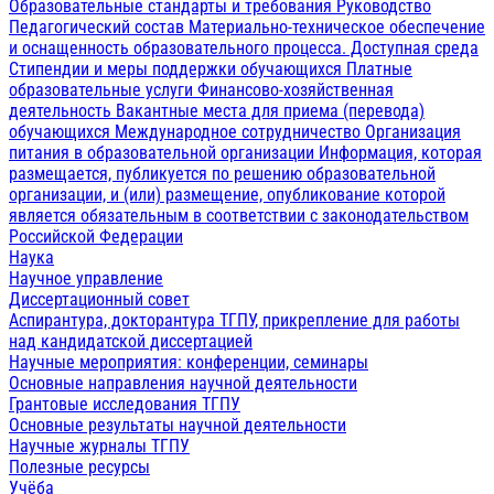
Образовательные стандарты и требования
Руководство
Педагогический состав
Материально-техническое обеспечение
и оснащенность образовательного процесса. Доступная среда
Стипендии и меры поддержки обучающихся
Платные
образовательные услуги
Финансово-хозяйственная
деятельность
Вакантные места для приема (перевода)
обучающихся
Международное сотрудничество
Организация
питания в образовательной организации
Информация, которая
размещается, публикуется по решению образовательной
организации, и (или) размещение, опубликование которой
является обязательным в соответствии с законодательством
Российской Федерации
Наука
Научное управление
Диссертационный совет
Аспирантура, докторантура ТГПУ, прикрепление для работы
над кандидатской диссертацией
Научные мероприятия: конференции, семинары
Основные направления научной деятельности
Грантовые исследования ТГПУ
Основные результаты научной деятельности
Научные журналы ТГПУ
Полезные ресурсы
Учёба