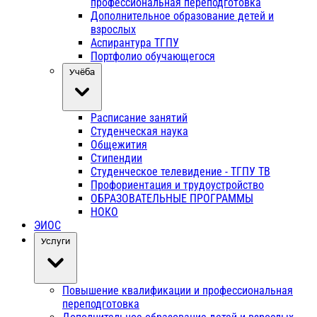
профессиональная переподготовка
Дополнительное образование детей и
взрослых
Аспирантура ТГПУ
Портфолио обучающегося
Учёба
Расписание занятий
Студенческая наука
Общежития
Стипендии
Студенческое телевидение - ТГПУ ТВ
Профориентация и трудоустройство
ОБРАЗОВАТЕЛЬНЫЕ ПРОГРАММЫ
НОКО
ЭИОС
Услуги
Повышение квалификации и профессиональная
переподготовка