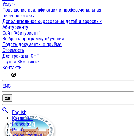
Услуги
Повышение квалификации и профессиональная
переподготовка
Дополнительное образование детей и взрослых
Абитуриенту
Сайт "Абитуриент"
Выбрать программу обучения
Подать документы о приёме
Стоимость
Для граждан СНГ
Группа ВКонтакте
Контакты
ENG
English
Қазақ тілі
Français
Polski
Забони тоҷикӣ