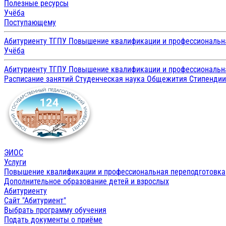
Полезные ресурсы
Учёба
Поступающему
Абитуриенту ТГПУ
Повышение квалификации и профессиональн
Учёба
Абитуриенту ТГПУ
Повышение квалификации и профессиональн
Расписание занятий
Студенческая наука
Общежития
Стипенди
ЭИОС
Услуги
Повышение квалификации и профессиональная переподготовка
Дополнительное образование детей и взрослых
Абитуриенту
Сайт "Абитуриент"
Выбрать программу обучения
Подать документы о приёме