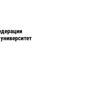
едерации
 университет