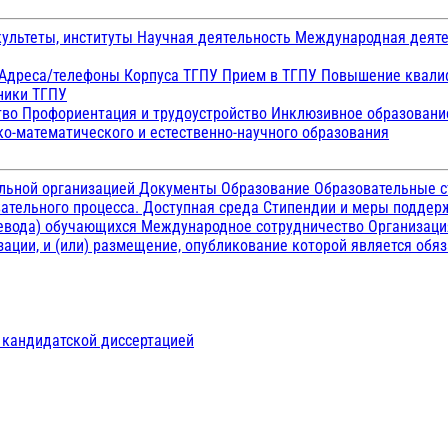
ультеты, институты
Научная деятельность
Международная деят
Адреса/телефоны
Корпуса ТГПУ
Прием в ТГПУ
Повышение квалиф
ники ТГПУ
тво
Профориентация и трудоустройство
Инклюзивное образован
о-математического и естественно-научного образования
ельной организацией
Документы
Образование
Образовательные с
ательного процесса. Доступная среда
Стипендии и меры подде
ревода) обучающихся
Международное сотрудничество
Организаци
ации, и (или) размещение, опубликование которой является обя
д кандидатской диссертацией