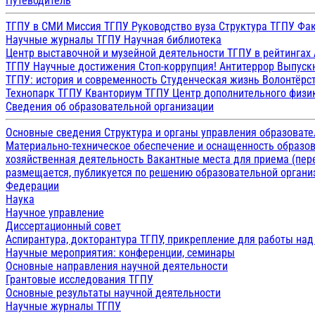
Путеводитель
ТГПУ в СМИ
Миссия ТГПУ
Руководство вуза
Структура ТГПУ
Фак
Научные журналы ТГПУ
Научная библиотека
Центр выставочной и музейной деятельности
ТГПУ в рейтингах
ТГПУ
Научные достижения
Стоп-коррупция!
Антитеррор
Выпуск
ТГПУ: история и современность
Студенческая жизнь
Волонтёрс
Технопарк ТГПУ
Кванториум ТГПУ
Центр дополнительного физик
Сведения об образовательной организации
Основные сведения
Структура и органы управления образоват
Материально-техническое обеспечение и оснащенность образов
хозяйственная деятельность
Вакантные места для приема (пе
размещается, публикуется по решению образовательной организ
Федерации
Наука
Научное управление
Диссертационный совет
Аспирантура, докторантура ТГПУ, прикрепление для работы на
Научные мероприятия: конференции, семинары
Основные направления научной деятельности
Грантовые исследования ТГПУ
Основные результаты научной деятельности
Научные журналы ТГПУ