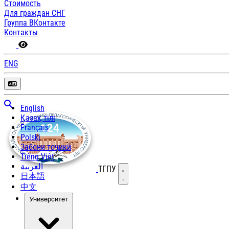
Стоимость
Для граждан СНГ
Группа ВКонтакте
Контакты
ENG
English
Қазақ тілі
Français
Polski
Забони тоҷикӣ
Tiếng Việt
العربية
ТГПУ
Открыть меню
日本語
中文
Университет