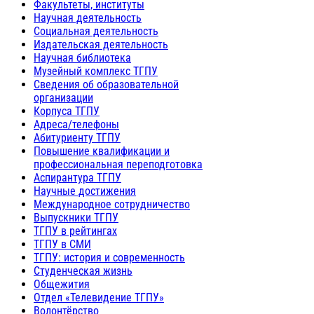
Факультеты, институты
Научная деятельность
Социальная деятельность
Издательская деятельность
Научная библиотека
Музейный комплекс ТГПУ
Сведения об образовательной
организации
Корпуса ТГПУ
Адреса/телефоны
Абитуриенту ТГПУ
Повышение квалификации и
профессиональная переподготовка
Аспирантура ТГПУ
Научные достижения
Международное сотрудничество
Выпускники ТГПУ
ТГПУ в рейтингах
ТГПУ в СМИ
ТГПУ: история и современность
Студенческая жизнь
Общежития
Отдел «Телевидение ТГПУ»
Волонтёрство