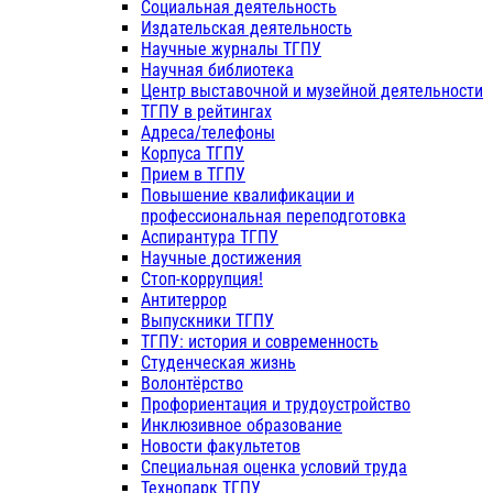
Социальная деятельность
Издательская деятельность
Научные журналы ТГПУ
Научная библиотека
Центр выставочной и музейной деятельности
ТГПУ в рейтингах
Адреса/телефоны
Корпуса ТГПУ
Прием в ТГПУ
Повышение квалификации и
профессиональная переподготовка
Аспирантура ТГПУ
Научные достижения
Стоп-коррупция!
Антитеррор
Выпускники ТГПУ
ТГПУ: история и современность
Студенческая жизнь
Волонтёрство
Профориентация и трудоустройство
Инклюзивное образование
Новости факультетов
Специальная оценка условий труда
Технопарк ТГПУ