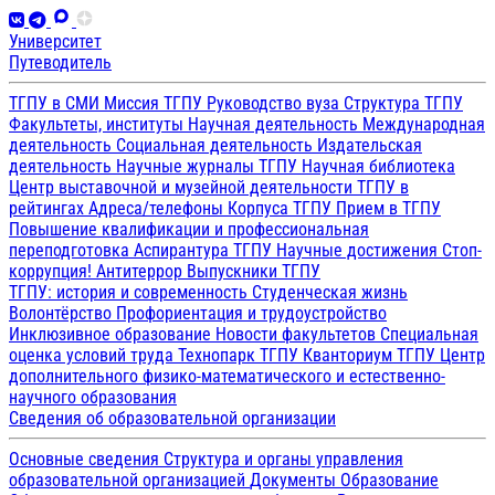
Университет
Путеводитель
ТГПУ в СМИ
Миссия ТГПУ
Руководство вуза
Структура ТГПУ
Факультеты, институты
Научная деятельность
Международная
деятельность
Социальная деятельность
Издательская
деятельность
Научные журналы ТГПУ
Научная библиотека
Центр выставочной и музейной деятельности
ТГПУ в
рейтингах
Адреса/телефоны
Корпуса ТГПУ
Прием в ТГПУ
Повышение квалификации и профессиональная
переподготовка
Аспирантура ТГПУ
Научные достижения
Стоп-
коррупция!
Антитеррор
Выпускники ТГПУ
ТГПУ: история и современность
Студенческая жизнь
Волонтёрство
Профориентация и трудоустройство
Инклюзивное образование
Новости факультетов
Специальная
оценка условий труда
Технопарк ТГПУ
Кванториум ТГПУ
Центр
дополнительного физико-математического и естественно-
научного образования
Сведения об образовательной организации
Основные сведения
Структура и органы управления
образовательной организацией
Документы
Образование