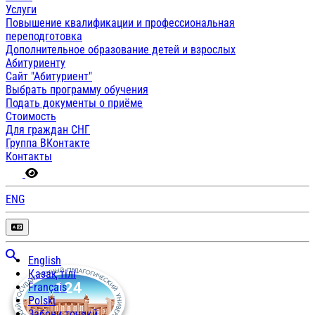
Услуги
Повышение квалификации и профессиональная
переподготовка
Дополнительное образование детей и взрослых
Абитуриенту
Сайт "Абитуриент"
Выбрать программу обучения
Подать документы о приёме
Стоимость
Для граждан СНГ
Группа ВКонтакте
Контакты
ENG
English
Қазақ тілі
Français
Polski
Забони тоҷикӣ