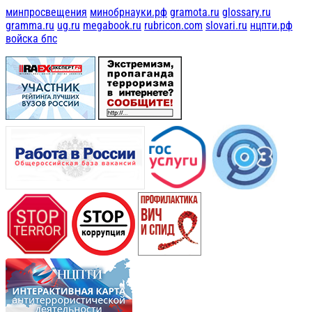
минпросвещения
минобрнауки.рф
gramota.ru
glossary.ru
gramma.ru
ug.ru
megabook.ru
rubricon.com
slovari.ru
нцпти.рф
войска бпс