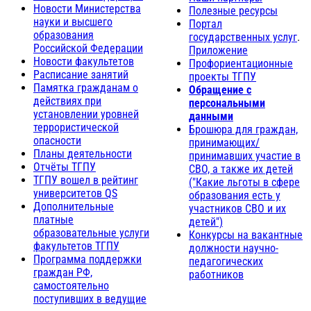
Новости Министерства
Полезные ресурсы
науки и высшего
Портал
образования
государственных услуг
.
Российской Федерации
Приложение
Новости факультетов
Профориентационные
Расписание занятий
проекты ТГПУ
Памятка гражданам о
Обращение с
действиях при
персональными
установлении уровней
данными
террористической
Брошюра для граждан,
опасности
принимающих/
Планы деятельности
принимавших участие в
Отчёты ТГПУ
СВО, а также их детей
ТГПУ вошел в рейтинг
("Какие льготы в сфере
университетов QS
образования есть у
Дополнительные
участников СВО и их
платные
детей")
образовательные услуги
Конкурсы на вакантные
факультетов ТГПУ
должности научно-
Программа поддержки
педагогических
граждан РФ,
работников
самостоятельно
поступивших в ведущие