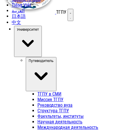
Tiếng Việt
العربية
ТГПУ
Открыть меню
日本語
中文
Университет
Путеводитель
ТГПУ в СМИ
Миссия ТГПУ
Руководство вуза
Структура ТГПУ
Факультеты, институты
Научная деятельность
Международная деятельность