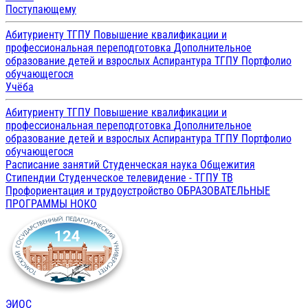
Поступающему
Абитуриенту ТГПУ
Повышение квалификации и
профессиональная переподготовка
Дополнительное
образование детей и взрослых
Аспирантура ТГПУ
Портфолио
обучающегося
Учёба
Абитуриенту ТГПУ
Повышение квалификации и
профессиональная переподготовка
Дополнительное
образование детей и взрослых
Аспирантура ТГПУ
Портфолио
обучающегося
Расписание занятий
Студенческая наука
Общежития
Стипендии
Студенческое телевидение - ТГПУ ТВ
Профориентация и трудоустройство
ОБРАЗОВАТЕЛЬНЫЕ
ПРОГРАММЫ
НОКО
ЭИОС