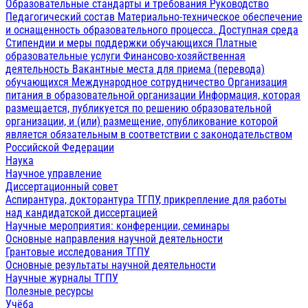
Образовательные стандарты и требования
Руководство
Педагогический состав
Материально-техническое обеспечение
и оснащенность образовательного процесса. Доступная среда
Стипендии и меры поддержки обучающихся
Платные
образовательные услуги
Финансово-хозяйственная
деятельность
Вакантные места для приема (перевода)
обучающихся
Международное сотрудничество
Организация
питания в образовательной организации
Информация, которая
размещается, публикуется по решению образовательной
организации, и (или) размещение, опубликование которой
является обязательным в соответствии с законодательством
Российской Федерации
Наука
Научное управление
Диссертационный совет
Аспирантура, докторантура ТГПУ, прикрепление для работы
над кандидатской диссертацией
Научные мероприятия: конференции, семинары
Основные направления научной деятельности
Грантовые исследования ТГПУ
Основные результаты научной деятельности
Научные журналы ТГПУ
Полезные ресурсы
Учёба