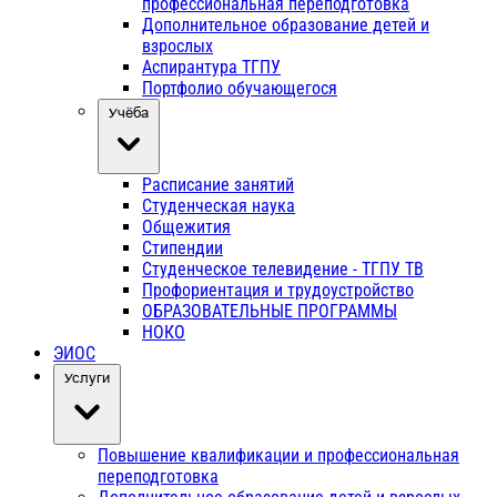
профессиональная переподготовка
Дополнительное образование детей и
взрослых
Аспирантура ТГПУ
Портфолио обучающегося
Учёба
Расписание занятий
Студенческая наука
Общежития
Стипендии
Студенческое телевидение - ТГПУ ТВ
Профориентация и трудоустройство
ОБРАЗОВАТЕЛЬНЫЕ ПРОГРАММЫ
НОКО
ЭИОС
Услуги
Повышение квалификации и профессиональная
переподготовка