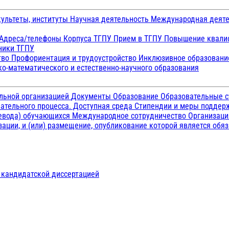
ультеты, институты
Научная деятельность
Международная деят
Адреса/телефоны
Корпуса ТГПУ
Прием в ТГПУ
Повышение квалиф
ники ТГПУ
тво
Профориентация и трудоустройство
Инклюзивное образован
о-математического и естественно-научного образования
ельной организацией
Документы
Образование
Образовательные с
ательного процесса. Доступная среда
Стипендии и меры подде
ревода) обучающихся
Международное сотрудничество
Организаци
ации, и (или) размещение, опубликование которой является обя
д кандидатской диссертацией