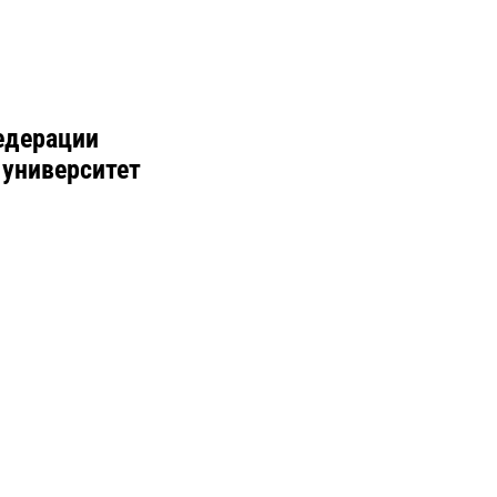
едерации
 университет