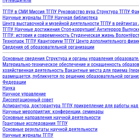
Путеводитель
ТГПУ в СМИ
Миссия ТГПУ
Руководство вуза
Структура ТГПУ
Фак
Научные журналы ТГПУ
Научная библиотека
Центр выставочной и музейной деятельности
ТГПУ в рейтингах
ТГПУ
Научные достижения
Стоп-коррупция!
Антитеррор
Выпуск
ТГПУ: история и современность
Студенческая жизнь
Волонтёрс
Технопарк ТГПУ
Кванториум ТГПУ
Центр дополнительного физик
Сведения об образовательной организации
Основные сведения
Структура и органы управления образоват
Материально-техническое обеспечение и оснащенность образов
хозяйственная деятельность
Вакантные места для приема (пе
размещается, публикуется по решению образовательной организ
Федерации
Наука
Научное управление
Диссертационный совет
Аспирантура, докторантура ТГПУ, прикрепление для работы на
Научные мероприятия: конференции, семинары
Основные направления научной деятельности
Грантовые исследования ТГПУ
Основные результаты научной деятельности
Научные журналы ТГПУ