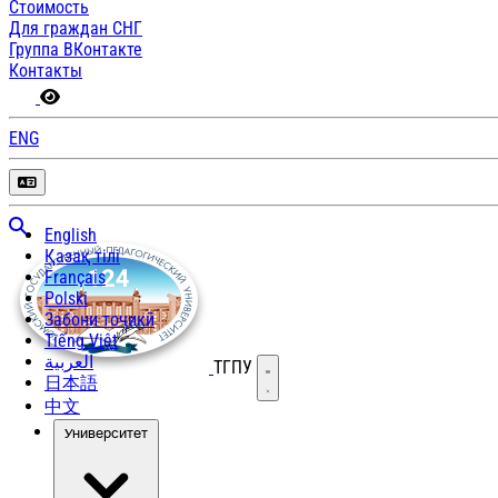
Стоимость
Для граждан СНГ
Группа ВКонтакте
Контакты
ENG
English
Қазақ тілі
Français
Polski
Забони тоҷикӣ
Tiếng Việt
العربية
ТГПУ
Открыть меню
日本語
中文
Университет