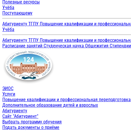
Полезные ресурсы
Учёба
Поступающему
Абитуриенту ТГПУ
Повышение квалификации и профессиональн
Учёба
Абитуриенту ТГПУ
Повышение квалификации и профессиональн
Расписание занятий
Студенческая наука
Общежития
Стипенди
ЭИОС
Услуги
Повышение квалификации и профессиональная переподготовка
Дополнительное образование детей и взрослых
Абитуриенту
Сайт "Абитуриент"
Выбрать программу обучения
Подать документы о приёме