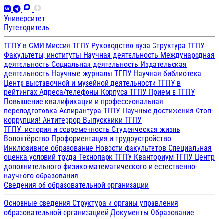
Университет
Путеводитель
ТГПУ в СМИ
Миссия ТГПУ
Руководство вуза
Структура ТГПУ
Факультеты, институты
Научная деятельность
Международная
деятельность
Социальная деятельность
Издательская
деятельность
Научные журналы ТГПУ
Научная библиотека
Центр выставочной и музейной деятельности
ТГПУ в
рейтингах
Адреса/телефоны
Корпуса ТГПУ
Прием в ТГПУ
Повышение квалификации и профессиональная
переподготовка
Аспирантура ТГПУ
Научные достижения
Стоп-
коррупция!
Антитеррор
Выпускники ТГПУ
ТГПУ: история и современность
Студенческая жизнь
Волонтёрство
Профориентация и трудоустройство
Инклюзивное образование
Новости факультетов
Специальная
оценка условий труда
Технопарк ТГПУ
Кванториум ТГПУ
Центр
дополнительного физико-математического и естественно-
научного образования
Сведения об образовательной организации
Основные сведения
Структура и органы управления
образовательной организацией
Документы
Образование