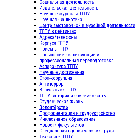
Социальная деятельность
Издательская деятельность
Научные журналы ТГПУ
Научная библиотека
Центр выставочной и музейной деятельности
ТГПУ в рейтингах
Адреса/телефоны
Корпуса ТГПУ
Прием в ТГПУ
Повышение квалификации и
профессиональная переподготовка
Аспирантура ТГПУ
Научные достижения
Стоп-коррупция!
Антитеррор
Выпускники ТГПУ
ТГПУ: история и современность
Студенческая жизнь
Волонтёрство
Профориентация и трудоустройство
Инклюзивное образование
Новости факультетов
Специальная оценка условий труда
Технопарк ТГПУ