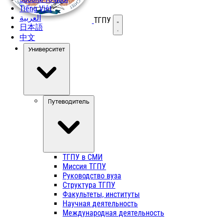
Tiếng Việt
العربية
ТГПУ
Открыть меню
日本語
中文
Университет
Путеводитель
ТГПУ в СМИ
Миссия ТГПУ
Руководство вуза
Структура ТГПУ
Факультеты, институты
Научная деятельность
Международная деятельность