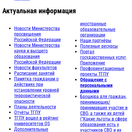
Актуальная информация
иностранные
Новости Министерства
образовательные
просвещения
организации
Российской Федерации
Наши партнёры
Новости Министерства
Полезные ресурсы
науки и высшего
Портал
образования
государственных услуг
.
Российской Федерации
Приложение
Новости факультетов
Профориентационные
Расписание занятий
проекты ТГПУ
Памятка гражданам о
Обращение с
действиях при
персональными
установлении уровней
данными
террористической
Брошюра для граждан,
опасности
принимающих/
Планы деятельности
принимавших участие в
Отчёты ТГПУ
СВО, а также их детей
ТГПУ вошел в рейтинг
("Какие льготы в сфере
университетов QS
образования есть у
Дополнительные
участников СВО и их