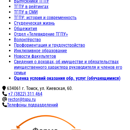
Выпускники ТГПУ
ТГПУ в рейтингах
ТГПУ в СМИ
ТГПУ: история и современность
Студенческая жизнь
Общежития
Отдел «Телевидение ТГПУ»
Волонтёрство
Профориентация и трудоустройство
Инклюзивное образование
Новости факультетов
Сведения о доходах, об имуществе и обязательствах
имущественного характера руководителя и членов его
семьи
Оценка условий оказания обр. услуг (обучающимися)
634061 г. Томск, ул. Киевская, 60.
+7 (3822) 311 464
rector@tspu.ru
Телефоны подразделений