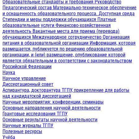
Образовательные стандарты и требования
Руководство
Педагогический состав
Материально-техническое обеспечение
и оснащенность образовательного процесса. Доступная среда
Стипендии и меры поддержки обучающихся
Платные
образовательные услуги
Финансово-хозяйственная
деятельность
Вакантные места для приема (перевода)
обучающихся
Международное сотрудничество
Организация
питания в образовательной организации
Информация, которая
размещается, публикуется по решению образовательной
организации, и (или) размещение, опубликование которой
является обязательным в соответствии с законодательством
Российской Федерации
Наука
Научное управление
Диссертационный совет
Аспирантура, докторантура ТГПУ, прикрепление для работы
над кандидатской диссертацией
Научные мероприятия: конференции, семинары
Основные направления научной деятельности
Грантовые исследования ТГПУ
Основные результаты научной деятельности
Научные журналы ТГПУ
Полезные ресурсы
Учёба