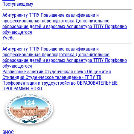
Поступающему
Абитуриенту ТГПУ
Повышение квалификации и
профессиональная переподготовка
Дополнительное
образование детей и взрослых
Аспирантура ТГПУ
Портфолио
обучающегося
Учёба
Абитуриенту ТГПУ
Повышение квалификации и
профессиональная переподготовка
Дополнительное
образование детей и взрослых
Аспирантура ТГПУ
Портфолио
обучающегося
Расписание занятий
Студенческая наука
Общежития
Стипендии
Студенческое телевидение - ТГПУ ТВ
Профориентация и трудоустройство
ОБРАЗОВАТЕЛЬНЫЕ
ПРОГРАММЫ
НОКО
ЭИОС