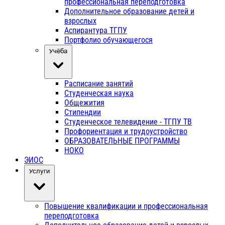
профессиональная переподготовка
Дополнительное образование детей и
взрослых
Аспирантура ТГПУ
Портфолио обучающегося
Учёба
Расписание занятий
Студенческая наука
Общежития
Стипендии
Студенческое телевидение - ТГПУ ТВ
Профориентация и трудоустройство
ОБРАЗОВАТЕЛЬНЫЕ ПРОГРАММЫ
НОКО
ЭИОС
Услуги
Повышение квалификации и профессиональная
переподготовка