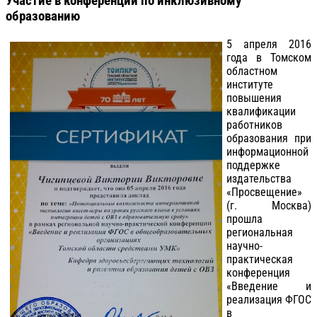
Участие в конференции по инклюзивному
образованию
5 апреля 2016
года в Томском
областном
институте
повышения
квалификации
работников
образования при
информационной
поддержке
издательства
«Просвещение»
(г. Москва)
прошла
региональная
научно-
практическая
конференция
«Введение и
реализация ФГОС
в