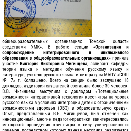
общеобразовательных организациях Томской области
средствами УМК». В работе секции
«Организация и
сопровождение интегрированного и инклюзивного
образования в общеобразовательных организациях»
приняла
участие
Виктория Викторовна Чигинцева
, аспирант кафедры
теории языка и методики обучения русскому языку и
литературе, учитель русского языка и литературы МАОУ «СОШ
№ 7» г. Колпашево. Всего на секции было заслушано 18
докладов, аудитория слушателей составила более 30 человек.
В.В. Чигинцева выступила с докладом «Потенциальные
возможности интерактивной технологии квест-игры на уроках
русского языка в условиях интеграции детей с ограниченными
возможностями здоровья (ОВЗ) в образовательную среду».
Опыт, представленный В.В. Чигинцевой, был отмечен как
инновационный, многие педагоги-практики заинтересовались
методикой проведения квест-игры в силу универсальности
приемов, посредством которых данная методика реализуется