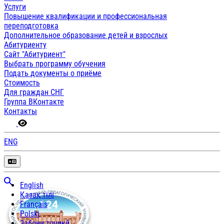
Услуги
Повышение квалификации и профессиональная
переподготовка
Дополнительное образование детей и взрослых
Абитуриенту
Сайт "Абитуриент"
Выбрать программу обучения
Подать документы о приёме
Стоимость
Для граждан СНГ
Группа ВКонтакте
Контакты
ENG
English
Қазақ тілі
Français
Polski
Забони тоҷикӣ