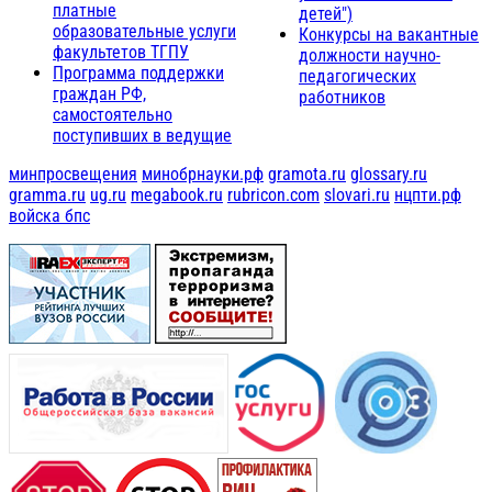
платные
детей")
образовательные услуги
Конкурсы на вакантные
факультетов ТГПУ
должности научно-
Программа поддержки
педагогических
граждан РФ,
работников
самостоятельно
поступивших в ведущие
минпросвещения
минобрнауки.рф
gramota.ru
glossary.ru
gramma.ru
ug.ru
megabook.ru
rubricon.com
slovari.ru
нцпти.рф
войска бпс