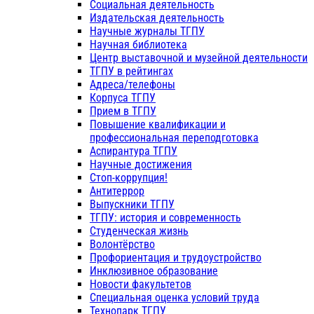
Социальная деятельность
Издательская деятельность
Научные журналы ТГПУ
Научная библиотека
Центр выставочной и музейной деятельности
ТГПУ в рейтингах
Адреса/телефоны
Корпуса ТГПУ
Прием в ТГПУ
Повышение квалификации и
профессиональная переподготовка
Аспирантура ТГПУ
Научные достижения
Стоп-коррупция!
Антитеррор
Выпускники ТГПУ
ТГПУ: история и современность
Студенческая жизнь
Волонтёрство
Профориентация и трудоустройство
Инклюзивное образование
Новости факультетов
Специальная оценка условий труда
Технопарк ТГПУ