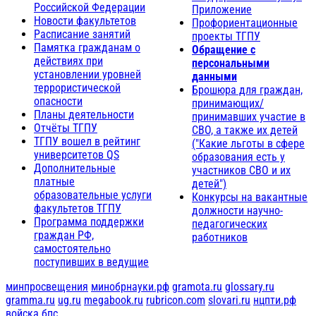
Российской Федерации
Приложение
Новости факультетов
Профориентационные
Расписание занятий
проекты ТГПУ
Памятка гражданам о
Обращение с
действиях при
персональными
установлении уровней
данными
террористической
Брошюра для граждан,
опасности
принимающих/
Планы деятельности
принимавших участие в
Отчёты ТГПУ
СВО, а также их детей
ТГПУ вошел в рейтинг
("Какие льготы в сфере
университетов QS
образования есть у
Дополнительные
участников СВО и их
платные
детей")
образовательные услуги
Конкурсы на вакантные
факультетов ТГПУ
должности научно-
Программа поддержки
педагогических
граждан РФ,
работников
самостоятельно
поступивших в ведущие
минпросвещения
минобрнауки.рф
gramota.ru
glossary.ru
gramma.ru
ug.ru
megabook.ru
rubricon.com
slovari.ru
нцпти.рф
войска бпс