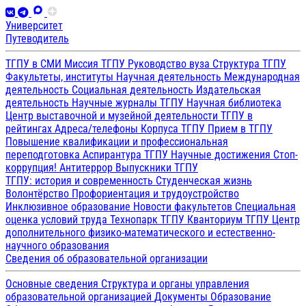
Университет
Путеводитель
ТГПУ в СМИ
Миссия ТГПУ
Руководство вуза
Структура ТГПУ
Факультеты, институты
Научная деятельность
Международная
деятельность
Социальная деятельность
Издательская
деятельность
Научные журналы ТГПУ
Научная библиотека
Центр выставочной и музейной деятельности
ТГПУ в
рейтингах
Адреса/телефоны
Корпуса ТГПУ
Прием в ТГПУ
Повышение квалификации и профессиональная
переподготовка
Аспирантура ТГПУ
Научные достижения
Стоп-
коррупция!
Антитеррор
Выпускники ТГПУ
ТГПУ: история и современность
Студенческая жизнь
Волонтёрство
Профориентация и трудоустройство
Инклюзивное образование
Новости факультетов
Специальная
оценка условий труда
Технопарк ТГПУ
Кванториум ТГПУ
Центр
дополнительного физико-математического и естественно-
научного образования
Сведения об образовательной организации
Основные сведения
Структура и органы управления
образовательной организацией
Документы
Образование