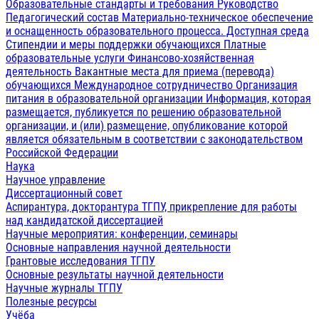
Образовательные стандарты и требования
Руководство
Педагогический состав
Материально-техническое обеспечение
и оснащенность образовательного процесса. Доступная среда
Стипендии и меры поддержки обучающихся
Платные
образовательные услуги
Финансово-хозяйственная
деятельность
Вакантные места для приема (перевода)
обучающихся
Международное сотрудничество
Организация
питания в образовательной организации
Информация, которая
размещается, публикуется по решению образовательной
организации, и (или) размещение, опубликование которой
является обязательным в соответствии с законодательством
Российской Федерации
Наука
Научное управление
Диссертационный совет
Аспирантура, докторантура ТГПУ, прикрепление для работы
над кандидатской диссертацией
Научные мероприятия: конференции, семинары
Основные направления научной деятельности
Грантовые исследования ТГПУ
Основные результаты научной деятельности
Научные журналы ТГПУ
Полезные ресурсы
Учёба