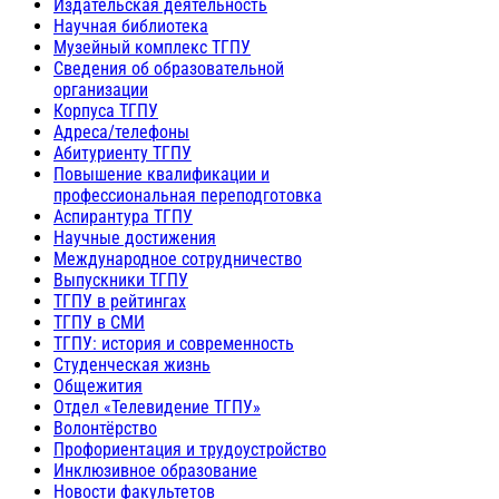
Издательская деятельность
Научная библиотека
Музейный комплекс ТГПУ
Сведения об образовательной
организации
Корпуса ТГПУ
Адреса/телефоны
Абитуриенту ТГПУ
Повышение квалификации и
профессиональная переподготовка
Аспирантура ТГПУ
Научные достижения
Международное сотрудничество
Выпускники ТГПУ
ТГПУ в рейтингах
ТГПУ в СМИ
ТГПУ: история и современность
Студенческая жизнь
Общежития
Отдел «Телевидение ТГПУ»
Волонтёрство
Профориентация и трудоустройство
Инклюзивное образование
Новости факультетов