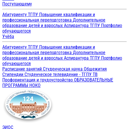
Поступающему
Абитуриенту ТГПУ
Повышение квалификации и
профессиональная переподготовка
Дополнительное
образование детей и взрослых
Аспирантура ТГПУ
Портфолио
обучающегося
Учёба
Абитуриенту ТГПУ
Повышение квалификации и
профессиональная переподготовка
Дополнительное
образование детей и взрослых
Аспирантура ТГПУ
Портфолио
обучающегося
Расписание занятий
Студенческая наука
Общежития
Стипендии
Студенческое телевидение - ТГПУ ТВ
Профориентация и трудоустройство
ОБРАЗОВАТЕЛЬНЫЕ
ПРОГРАММЫ
НОКО
ЭИОС