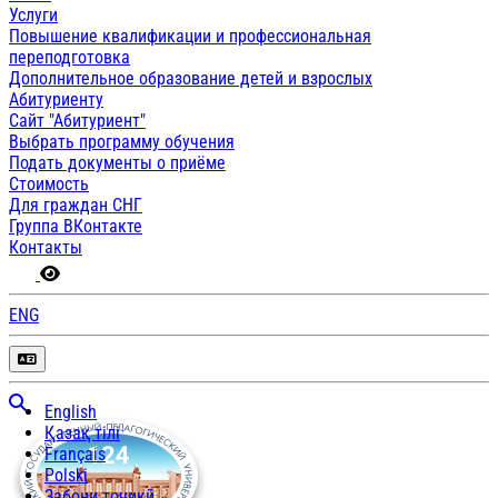
Услуги
Повышение квалификации и профессиональная
переподготовка
Дополнительное образование детей и взрослых
Абитуриенту
Сайт "Абитуриент"
Выбрать программу обучения
Подать документы о приёме
Стоимость
Для граждан СНГ
Группа ВКонтакте
Контакты
ENG
English
Қазақ тілі
Français
Polski
Забони тоҷикӣ