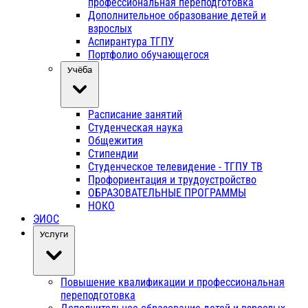
профессиональная переподготовка
Дополнительное образование детей и
взрослых
Аспирантура ТГПУ
Портфолио обучающегося
Учёба
Расписание занятий
Студенческая наука
Общежития
Стипендии
Студенческое телевидение - ТГПУ ТВ
Профориентация и трудоустройство
ОБРАЗОВАТЕЛЬНЫЕ ПРОГРАММЫ
НОКО
ЭИОС
Услуги
Повышение квалификации и профессиональная
переподготовка