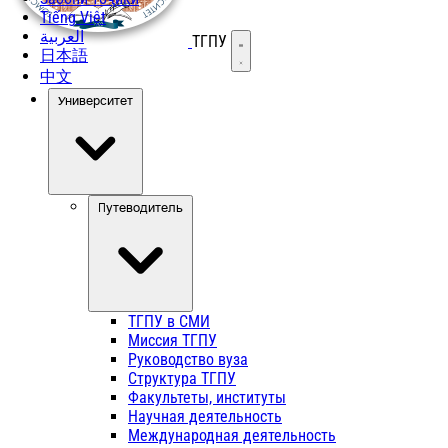
Tiếng Việt
العربية
ТГПУ
Открыть меню
日本語
中文
Университет
Путеводитель
ТГПУ в СМИ
Миссия ТГПУ
Руководство вуза
Структура ТГПУ
Факультеты, институты
Научная деятельность
Международная деятельность