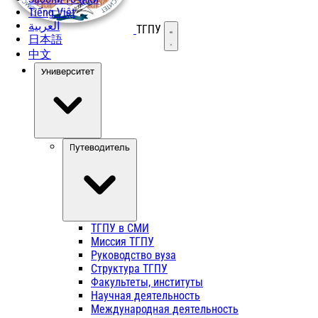
Tiếng Việt
العربية
ТГПУ
Открыть меню
日本語
中文
Университет
Путеводитель
ТГПУ в СМИ
Миссия ТГПУ
Руководство вуза
Структура ТГПУ
Факультеты, институты
Научная деятельность
Международная деятельность