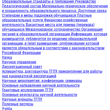
Образовательные стандарты и требования
Руководство
Педагогический состав
Материально-техническое обеспечение
и оснащенность образовательного процесса. Доступная среда
Стипендии и меры поддержки обучающихся
Платные
образовательные услуги
Финансово-хозяйственная
деятельность
Вакантные места для приема (перевода)
обучающихся
Международное сотрудничество
Организация
питания в образовательной организации
Информация, которая
размещается, публикуется по решению образовательной
организации, и (или) размещение, опубликование которой
является обязательным в соответствии с законодательством
Российской Федерации
Наука
Научное управление
Диссертационный совет
Аспирантура, докторантура ТГПУ, прикрепление для работы
над кандидатской диссертацией
Научные мероприятия: конференции, семинары
Основные направления научной деятельности
Грантовые исследования ТГПУ
Основные результаты научной деятельности
Научные журналы ТГПУ
Полезные ресурсы
Учёба