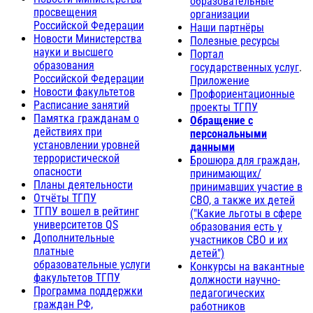
образовательные
просвещения
организации
Российской Федерации
Наши партнёры
Новости Министерства
Полезные ресурсы
науки и высшего
Портал
образования
государственных услуг
.
Российской Федерации
Приложение
Новости факультетов
Профориентационные
Расписание занятий
проекты ТГПУ
Памятка гражданам о
Обращение с
действиях при
персональными
установлении уровней
данными
террористической
Брошюра для граждан,
опасности
принимающих/
Планы деятельности
принимавших участие в
Отчёты ТГПУ
СВО, а также их детей
ТГПУ вошел в рейтинг
("Какие льготы в сфере
университетов QS
образования есть у
Дополнительные
участников СВО и их
платные
детей")
образовательные услуги
Конкурсы на вакантные
факультетов ТГПУ
должности научно-
Программа поддержки
педагогических
граждан РФ,
работников