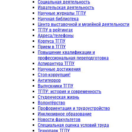
Социальная деятельность
Издательская деятельность
Научные журналы ТГПУ
Научная библиотека
Центр выставочной и музейной деятельности
ТГПУ в рейтингах
Адреса/телефоны
Корпуса ТГПУ
Прием в ТГПУ
Повышение квалификации и
профессиональная переподготовка
Аспирантура ТГПУ
Научные достижения
Стоп-коррупция!
Антитеррор
Выпускники ТГПУ
ТГПУ: история и современность
Студенческая жизнь
Волонтёрство
Профориентация и трудоустройство
Инклюзивное образование
Новости факультетов
Специальная оценка условий труда
Технопарк ТГПУ