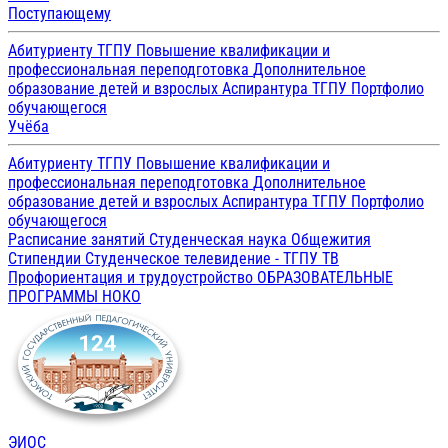
Поступающему
Абитуриенту ТГПУ
Повышение квалификации и
профессиональная переподготовка
Дополнительное
образование детей и взрослых
Аспирантура ТГПУ
Портфолио
обучающегося
Учёба
Абитуриенту ТГПУ
Повышение квалификации и
профессиональная переподготовка
Дополнительное
образование детей и взрослых
Аспирантура ТГПУ
Портфолио
обучающегося
Расписание занятий
Студенческая наука
Общежития
Стипендии
Студенческое телевидение - ТГПУ ТВ
Профориентация и трудоустройство
ОБРАЗОВАТЕЛЬНЫЕ
ПРОГРАММЫ
НОКО
ЭИОС