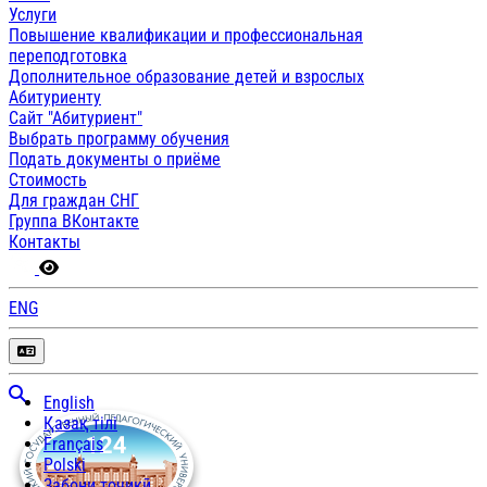
Услуги
Повышение квалификации и профессиональная
переподготовка
Дополнительное образование детей и взрослых
Абитуриенту
Сайт "Абитуриент"
Выбрать программу обучения
Подать документы о приёме
Стоимость
Для граждан СНГ
Группа ВКонтакте
Контакты
ENG
English
Қазақ тілі
Français
Polski
Забони тоҷикӣ