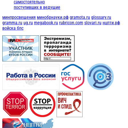
самостоятельно
поступивших в ведущие
минпросвещения
минобрнауки.рф
gramota.ru
glossary.ru
gramma.ru
ug.ru
megabook.ru
rubricon.com
slovari.ru
нцпти.рф
войска бпс