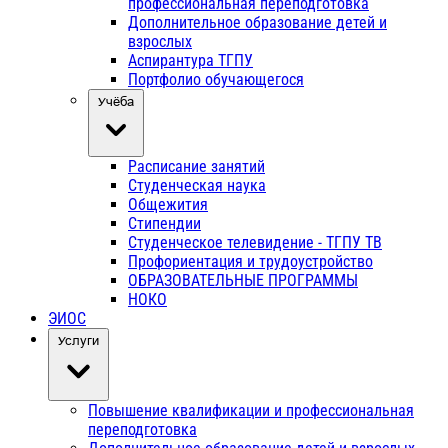
профессиональная переподготовка
Дополнительное образование детей и
взрослых
Аспирантура ТГПУ
Портфолио обучающегося
Учёба
Расписание занятий
Студенческая наука
Общежития
Стипендии
Студенческое телевидение - ТГПУ ТВ
Профориентация и трудоустройство
ОБРАЗОВАТЕЛЬНЫЕ ПРОГРАММЫ
НОКО
ЭИОС
Услуги
Повышение квалификации и профессиональная
переподготовка