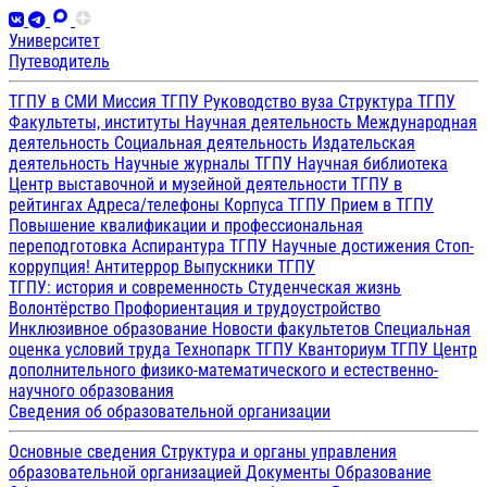
Университет
Путеводитель
ТГПУ в СМИ
Миссия ТГПУ
Руководство вуза
Структура ТГПУ
Факультеты, институты
Научная деятельность
Международная
деятельность
Социальная деятельность
Издательская
деятельность
Научные журналы ТГПУ
Научная библиотека
Центр выставочной и музейной деятельности
ТГПУ в
рейтингах
Адреса/телефоны
Корпуса ТГПУ
Прием в ТГПУ
Повышение квалификации и профессиональная
переподготовка
Аспирантура ТГПУ
Научные достижения
Стоп-
коррупция!
Антитеррор
Выпускники ТГПУ
ТГПУ: история и современность
Студенческая жизнь
Волонтёрство
Профориентация и трудоустройство
Инклюзивное образование
Новости факультетов
Специальная
оценка условий труда
Технопарк ТГПУ
Кванториум ТГПУ
Центр
дополнительного физико-математического и естественно-
научного образования
Сведения об образовательной организации
Основные сведения
Структура и органы управления
образовательной организацией
Документы
Образование