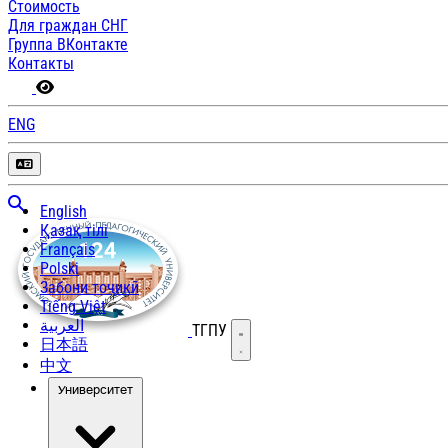
Стоимость
Для граждан СНГ
Группа ВКонтакте
Контакты
ENG
English
Қазақ тілі
Français
Polski
Забони тоҷикӣ
Tiếng Việt
العربية
ТГПУ
Открыть меню
日本語
中文
Университет