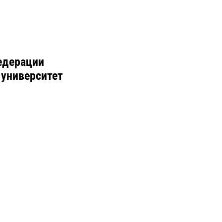
едерации
 университет