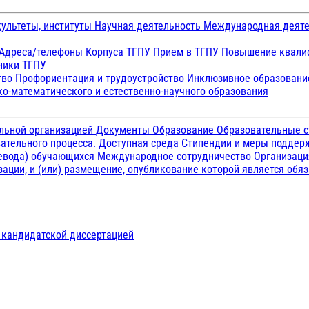
ультеты, институты
Научная деятельность
Международная деят
Адреса/телефоны
Корпуса ТГПУ
Прием в ТГПУ
Повышение квалиф
ники ТГПУ
тво
Профориентация и трудоустройство
Инклюзивное образован
о-математического и естественно-научного образования
ельной организацией
Документы
Образование
Образовательные с
ательного процесса. Доступная среда
Стипендии и меры подде
ревода) обучающихся
Международное сотрудничество
Организаци
ации, и (или) размещение, опубликование которой является обя
д кандидатской диссертацией