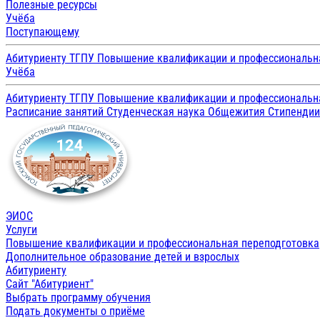
Полезные ресурсы
Учёба
Поступающему
Абитуриенту ТГПУ
Повышение квалификации и профессиональн
Учёба
Абитуриенту ТГПУ
Повышение квалификации и профессиональн
Расписание занятий
Студенческая наука
Общежития
Стипенди
ЭИОС
Услуги
Повышение квалификации и профессиональная переподготовка
Дополнительное образование детей и взрослых
Абитуриенту
Сайт "Абитуриент"
Выбрать программу обучения
Подать документы о приёме