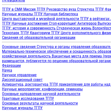
Путеводитель
ТГПУ в СМИ
Миссия ТГПУ
Руководство вуза
Структура ТГПУ
Фак
Научные журналы ТГПУ
Научная библиотека
Центр выставочной и музейной деятельности
ТГПУ в рейтингах
ТГПУ
Научные достижения
Стоп-коррупция!
Антитеррор
Выпуск
ТГПУ: история и современность
Студенческая жизнь
Волонтёрс
Технопарк ТГПУ
Кванториум ТГПУ
Центр дополнительного физик
Сведения об образовательной организации
Основные сведения
Структура и органы управления образоват
Материально-техническое обеспечение и оснащенность образов
хозяйственная деятельность
Вакантные места для приема (пе
размещается, публикуется по решению образовательной организ
Федерации
Наука
Научное управление
Диссертационный совет
Аспирантура, докторантура ТГПУ, прикрепление для работы на
Научные мероприятия: конференции, семинары
Основные направления научной деятельности
Грантовые исследования ТГПУ
Основные результаты научной деятельности
Научные журналы ТГПУ