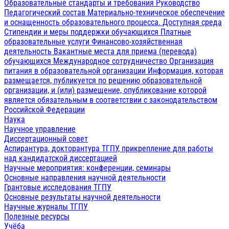
Образовательные стандарты и требования
Руководство
Педагогический состав
Материально-техническое обеспечение
и оснащенность образовательного процесса. Доступная среда
Стипендии и меры поддержки обучающихся
Платные
образовательные услуги
Финансово-хозяйственная
деятельность
Вакантные места для приема (перевода)
обучающихся
Международное сотрудничество
Организация
питания в образовательной организации
Информация, которая
размещается, публикуется по решению образовательной
организации, и (или) размещение, опубликование которой
является обязательным в соответствии с законодательством
Российской Федерации
Наука
Научное управление
Диссертационный совет
Аспирантура, докторантура ТГПУ, прикрепление для работы
над кандидатской диссертацией
Научные мероприятия: конференции, семинары
Основные направления научной деятельности
Грантовые исследования ТГПУ
Основные результаты научной деятельности
Научные журналы ТГПУ
Полезные ресурсы
Учёба