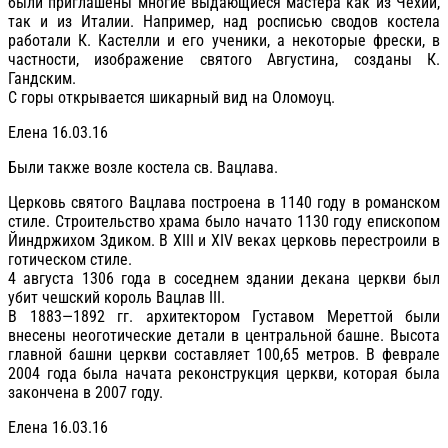
были приглашены многие выдающиеся мастера как из Чехии,
так и из Италии. Например, над росписью сводов костела
работали К. Кастелли и его ученики, а некоторые фрески, в
частности, изображение святого Августина, созданы К.
Гандским.
С горы открывается шикарный вид на Оломоуц.
Елена 16.03.16
Были также возле костела св. Вацлава.
Церковь святого Вацлава построена в 1140 году в романском
стиле. Строительство храма было начато 1130 году епископом
Йиндржихом Здиком. В XIII и XIV веках церковь перестроили в
готическом стиле.
4 августа 1306 года в соседнем здании декана церкви был
убит чешский король Вацлав III.
В 1883—1892 гг. архитектором Густавом Мереттой были
внесены неоготические детали в центральной башне. Высота
главной башни церкви составляет 100,65 метров. В феврале
2004 года была начата реконструкция церкви, которая была
закончена в 2007 году.
Елена 16.03.16