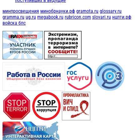
поступивших в ведущие
минпросвещения
минобрнауки.рф
gramota.ru
glossary.ru
gramma.ru
ug.ru
megabook.ru
rubricon.com
slovari.ru
нцпти.рф
войска бпс