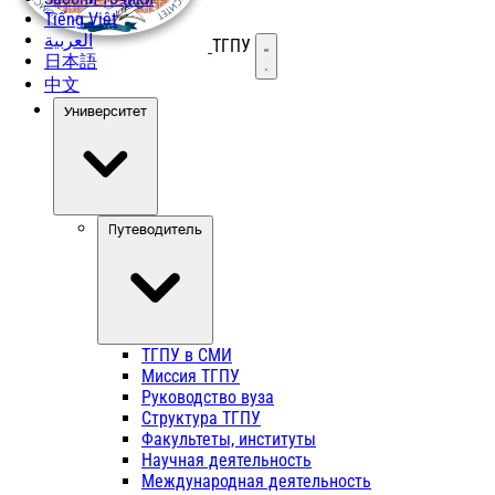
Tiếng Việt
العربية
ТГПУ
Открыть меню
日本語
中文
Университет
Путеводитель
ТГПУ в СМИ
Миссия ТГПУ
Руководство вуза
Структура ТГПУ
Факультеты, институты
Научная деятельность
Международная деятельность