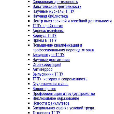
Социальная деятельность
Издательская деятельность
Научные журналы ТГПУ
Научная библиотека
Центр выставочной и музейной деятельности
ТГПУ в рейтингах
Адреса/телефоны
Корпуса ТГПУ
Прием в ТГПУ
Повышение квалификации и
профессиональная переподготовка
Аспирантура ТГПУ
Научные достижения
Стоп-коррупция!
Антитеррор
Выпускники ТГПУ
ТГПУ: история и современность
Студенческая жизнь
Волонтёрство
Профориентация и трудоустройство
Инклюзивное образование
Новости факультетов
Специальная оценка условий труда
Технопарк ТГПУ