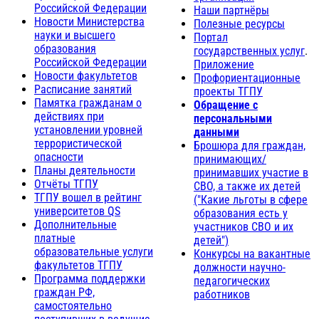
Российской Федерации
Наши партнёры
Новости Министерства
Полезные ресурсы
науки и высшего
Портал
образования
государственных услуг
.
Российской Федерации
Приложение
Новости факультетов
Профориентационные
Расписание занятий
проекты ТГПУ
Памятка гражданам о
Обращение с
действиях при
персональными
установлении уровней
данными
террористической
Брошюра для граждан,
опасности
принимающих/
Планы деятельности
принимавших участие в
Отчёты ТГПУ
СВО, а также их детей
ТГПУ вошел в рейтинг
("Какие льготы в сфере
университетов QS
образования есть у
Дополнительные
участников СВО и их
платные
детей")
образовательные услуги
Конкурсы на вакантные
факультетов ТГПУ
должности научно-
Программа поддержки
педагогических
граждан РФ,
работников
самостоятельно