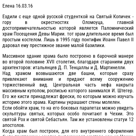
Елена 16.03.16
Ездили с еще одной русской студенткой на Святый Копичек -
гору в окрестностях Оломоуца, главной
достопримечательностью которой является Паломнический
храм Посещения Девы Марии. тот храм длительное время был
простым костелом. Лишь в 1995 году понтифик Иоанн Павел II
даровал ему престижное звание малой базилики.
Массивное здание храма было построено в барочной манере
во второй половине XVII столетия, благодаря стараниям двух
архитекторов: итальянцев Д. П. Тенцаллы и Д. Мартинелли.
Над храмом возвышаются две башни, которые сразу
привлекают внимание и придают всему сооружению
торжественный вид. Центральная часть нефа накрыта
массивным куполом, росписью которого занимался И. Штегер.
Его же кисти принадлежат фрески, по которым можно изучать
историю этого храма. Картины украшают стены молелен.
Если обойти храм, то на его боковых парапетах можно увидеть
скульптуры святых, которых особо почитают в Чехии. Это
святой Рох и святой Себастьян. Там же установлены статуи 12
апостолов.
Когда храм был построен, для его внутреннего оформления