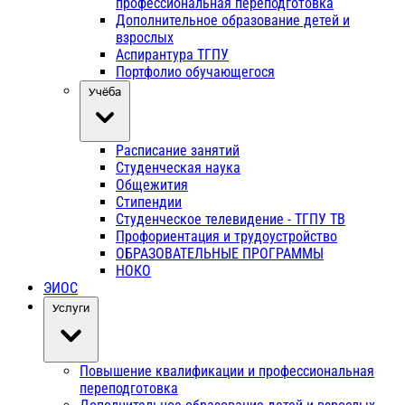
профессиональная переподготовка
Дополнительное образование детей и
взрослых
Аспирантура ТГПУ
Портфолио обучающегося
Учёба
Расписание занятий
Студенческая наука
Общежития
Стипендии
Студенческое телевидение - ТГПУ ТВ
Профориентация и трудоустройство
ОБРАЗОВАТЕЛЬНЫЕ ПРОГРАММЫ
НОКО
ЭИОС
Услуги
Повышение квалификации и профессиональная
переподготовка