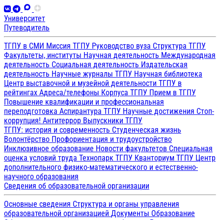
Университет
Путеводитель
ТГПУ в СМИ
Миссия ТГПУ
Руководство вуза
Структура ТГПУ
Факультеты, институты
Научная деятельность
Международная
деятельность
Социальная деятельность
Издательская
деятельность
Научные журналы ТГПУ
Научная библиотека
Центр выставочной и музейной деятельности
ТГПУ в
рейтингах
Адреса/телефоны
Корпуса ТГПУ
Прием в ТГПУ
Повышение квалификации и профессиональная
переподготовка
Аспирантура ТГПУ
Научные достижения
Стоп-
коррупция!
Антитеррор
Выпускники ТГПУ
ТГПУ: история и современность
Студенческая жизнь
Волонтёрство
Профориентация и трудоустройство
Инклюзивное образование
Новости факультетов
Специальная
оценка условий труда
Технопарк ТГПУ
Кванториум ТГПУ
Центр
дополнительного физико-математического и естественно-
научного образования
Сведения об образовательной организации
Основные сведения
Структура и органы управления
образовательной организацией
Документы
Образование