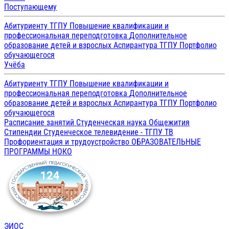
Поступающему
Абитуриенту ТГПУ
Повышение квалификации и
профессиональная переподготовка
Дополнительное
образование детей и взрослых
Аспирантура ТГПУ
Портфолио
обучающегося
Учёба
Абитуриенту ТГПУ
Повышение квалификации и
профессиональная переподготовка
Дополнительное
образование детей и взрослых
Аспирантура ТГПУ
Портфолио
обучающегося
Расписание занятий
Студенческая наука
Общежития
Стипендии
Студенческое телевидение - ТГПУ ТВ
Профориентация и трудоустройство
ОБРАЗОВАТЕЛЬНЫЕ
ПРОГРАММЫ
НОКО
ЭИОС