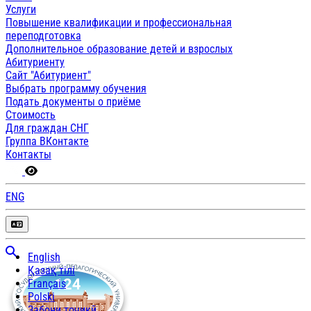
Услуги
Повышение квалификации и профессиональная
переподготовка
Дополнительное образование детей и взрослых
Абитуриенту
Сайт "Абитуриент"
Выбрать программу обучения
Подать документы о приёме
Стоимость
Для граждан СНГ
Группа ВКонтакте
Контакты
ENG
English
Қазақ тілі
Français
Polski
Забони тоҷикӣ