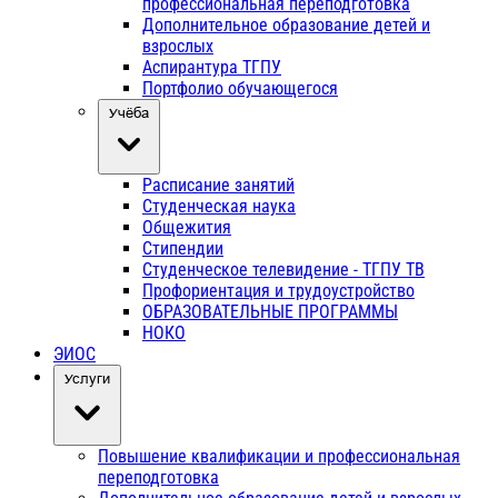
профессиональная переподготовка
Дополнительное образование детей и
взрослых
Аспирантура ТГПУ
Портфолио обучающегося
Учёба
Расписание занятий
Студенческая наука
Общежития
Стипендии
Студенческое телевидение - ТГПУ ТВ
Профориентация и трудоустройство
ОБРАЗОВАТЕЛЬНЫЕ ПРОГРАММЫ
НОКО
ЭИОС
Услуги
Повышение квалификации и профессиональная
переподготовка