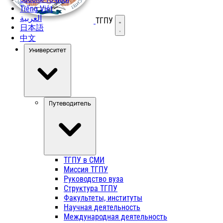
Tiếng Việt
العربية
ТГПУ
Открыть меню
日本語
中文
Университет
Путеводитель
ТГПУ в СМИ
Миссия ТГПУ
Руководство вуза
Структура ТГПУ
Факультеты, институты
Научная деятельность
Международная деятельность