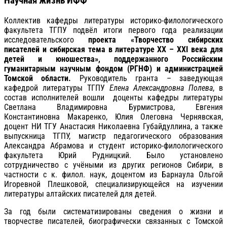
Научная жизнь ИФФ
Коллектив кафедры литературы историко-филологического
факультета ТГПУ подвёл итоги первого года реализации
исследовательского
проекта «Творчество сибирских
писателей и сибирская тема в литературе XX – XXI века для
детей и юношества», поддержанного Российским
гуманитарным научным фондом (РГНФ) и администрацией
Томской области.
Руководитель гранта – заведующая
кафедрой литературы ТГПУ
Елена Александровна Полева
, в
состав исполнителей вошли доценты кафедры литературы
Светлана Владимировна Бурмистрова, Евгения
Константиновна Макаренко, Юлия Олеговна Чернявская,
доцент НИ ТГУ Анастасия Николаевна Губайдуллина, а также
выпускница ТГПУ, магистр педагогического образования
Александра Абрамова и студент историко-филологического
факультета Юрий Рудницкий. Было установлено
сотрудничество с учёными из других регионов Сибири, в
частности с к. филол. наук, доцентом из Барнаула Ольгой
Игоревной Плешковой, специализирующейся на изучении
литературы алтайских писателей для детей.
За год были систематизированы сведения о жизни и
творчестве писателей, биографически связанных с Томской