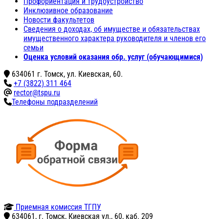
Профориентация и трудоустройство
Инклюзивное образование
Новости факультетов
Сведения о доходах, об имуществе и обязательствах
имущественного характера руководителя и членов его
семьи
Оценка условий оказания обр. услуг (обучающимися)
634061 г. Томск, ул. Киевская, 60.
+7 (3822) 311 464
rector@tspu.ru
Телефоны подразделений
Приемная комиссия ТГПУ
634061, г. Томск, Киевская ул., 60, каб. 209