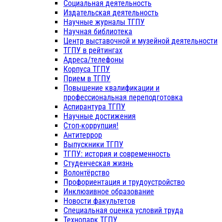
Социальная деятельность
Издательская деятельность
Научные журналы ТГПУ
Научная библиотека
Центр выставочной и музейной деятельности
ТГПУ в рейтингах
Адреса/телефоны
Корпуса ТГПУ
Прием в ТГПУ
Повышение квалификации и
профессиональная переподготовка
Аспирантура ТГПУ
Научные достижения
Стоп-коррупция!
Антитеррор
Выпускники ТГПУ
ТГПУ: история и современность
Студенческая жизнь
Волонтёрство
Профориентация и трудоустройство
Инклюзивное образование
Новости факультетов
Специальная оценка условий труда
Технопарк ТГПУ