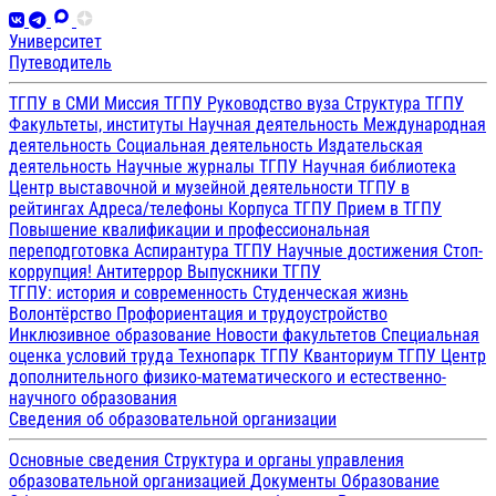
Университет
Путеводитель
ТГПУ в СМИ
Миссия ТГПУ
Руководство вуза
Структура ТГПУ
Факультеты, институты
Научная деятельность
Международная
деятельность
Социальная деятельность
Издательская
деятельность
Научные журналы ТГПУ
Научная библиотека
Центр выставочной и музейной деятельности
ТГПУ в
рейтингах
Адреса/телефоны
Корпуса ТГПУ
Прием в ТГПУ
Повышение квалификации и профессиональная
переподготовка
Аспирантура ТГПУ
Научные достижения
Стоп-
коррупция!
Антитеррор
Выпускники ТГПУ
ТГПУ: история и современность
Студенческая жизнь
Волонтёрство
Профориентация и трудоустройство
Инклюзивное образование
Новости факультетов
Специальная
оценка условий труда
Технопарк ТГПУ
Кванториум ТГПУ
Центр
дополнительного физико-математического и естественно-
научного образования
Сведения об образовательной организации
Основные сведения
Структура и органы управления
образовательной организацией
Документы
Образование