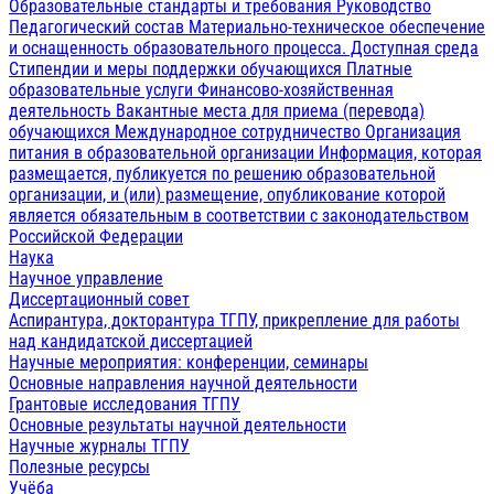
Образовательные стандарты и требования
Руководство
Педагогический состав
Материально-техническое обеспечение
и оснащенность образовательного процесса. Доступная среда
Стипендии и меры поддержки обучающихся
Платные
образовательные услуги
Финансово-хозяйственная
деятельность
Вакантные места для приема (перевода)
обучающихся
Международное сотрудничество
Организация
питания в образовательной организации
Информация, которая
размещается, публикуется по решению образовательной
организации, и (или) размещение, опубликование которой
является обязательным в соответствии с законодательством
Российской Федерации
Наука
Научное управление
Диссертационный совет
Аспирантура, докторантура ТГПУ, прикрепление для работы
над кандидатской диссертацией
Научные мероприятия: конференции, семинары
Основные направления научной деятельности
Грантовые исследования ТГПУ
Основные результаты научной деятельности
Научные журналы ТГПУ
Полезные ресурсы
Учёба