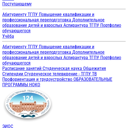
Поступающему
Абитуриенту ТГПУ
Повышение квалификации и
профессиональная переподготовка
Дополнительное
образование детей и взрослых
Аспирантура ТГПУ
Портфолио
обучающегося
Учёба
Абитуриенту ТГПУ
Повышение квалификации и
профессиональная переподготовка
Дополнительное
образование детей и взрослых
Аспирантура ТГПУ
Портфолио
обучающегося
Расписание занятий
Студенческая наука
Общежития
Стипендии
Студенческое телевидение - ТГПУ ТВ
Профориентация и трудоустройство
ОБРАЗОВАТЕЛЬНЫЕ
ПРОГРАММЫ
НОКО
ЭИОС