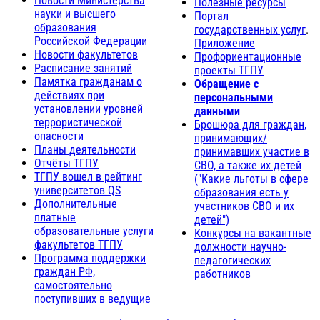
Новости Министерства
Полезные ресурсы
науки и высшего
Портал
образования
государственных услуг
.
Российской Федерации
Приложение
Новости факультетов
Профориентационные
Расписание занятий
проекты ТГПУ
Памятка гражданам о
Обращение с
действиях при
персональными
установлении уровней
данными
террористической
Брошюра для граждан,
опасности
принимающих/
Планы деятельности
принимавших участие в
Отчёты ТГПУ
СВО, а также их детей
ТГПУ вошел в рейтинг
("Какие льготы в сфере
университетов QS
образования есть у
Дополнительные
участников СВО и их
платные
детей")
образовательные услуги
Конкурсы на вакантные
факультетов ТГПУ
должности научно-
Программа поддержки
педагогических
граждан РФ,
работников
самостоятельно
поступивших в ведущие