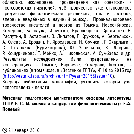
областью, исследованы произведения как советских и
постсоветских писателей, чьё творчество уже становилось
предметом филологической рефлексии, так и авторов,
впервые введённых в научный обиход. Проанализировано
творчество писателей и поэтов из Томска, Новосибирска,
Кемерово, Барнаула, Иркутска, Красноярска. Среди них В.
Распутин, В. Астафьев, В. Липатов, Г. Кружков, А. Бергельсон,
А. Олеар, А. Ерошин, Н. Ярославцев, Н. Сочихин, Г. Скарлыгин,
С. Татаркина (Бурмистрова), Ю. Успеньева, В. Лаврина,
Р. Кошурникова, Т. Мейко, А. Никольская, А. Сумбаева и др.
Результаты исследования были представлены на
конференциях в Томске, Барнауле, Кемерово, Москве, в
публикациях (в том числе, в «Вестнике ТГПУ», № 10 за 2015 год
(
http://vestnik.tspu.ru/archive.html?year=2015&issue=10
).
Впереди публикация монографии, рукопись которой уже
подготовлена к печати.
Материал подготовлен магистрантом кафедры литературы
ТГПУ Е. С. Масловой и кандидатом филологических наук Е.А.
Полевой
21 января 2016