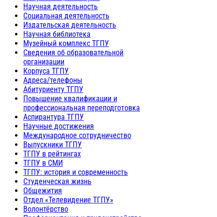
Научная деятельность
Социальная деятельность
Издательская деятельность
Научная библиотека
Музейный комплекс ТГПУ
Сведения об образовательной
организации
Корпуса ТГПУ
Адреса/телефоны
Абитуриенту ТГПУ
Повышение квалификации и
профессиональная переподготовка
Аспирантура ТГПУ
Научные достижения
Международное сотрудничество
Выпускники ТГПУ
ТГПУ в рейтингах
ТГПУ в СМИ
ТГПУ: история и современность
Студенческая жизнь
Общежития
Отдел «Телевидение ТГПУ»
Волонтёрство