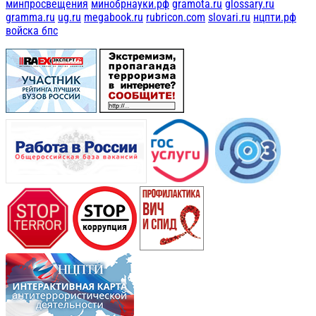
минпросвещения
минобрнауки.рф
gramota.ru
glossary.ru
gramma.ru
ug.ru
megabook.ru
rubricon.com
slovari.ru
нцпти.рф
войска бпс