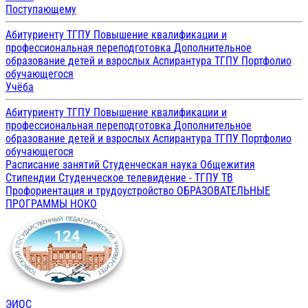
Поступающему
Абитуриенту ТГПУ
Повышение квалификации и
профессиональная переподготовка
Дополнительное
образование детей и взрослых
Аспирантура ТГПУ
Портфолио
обучающегося
Учёба
Абитуриенту ТГПУ
Повышение квалификации и
профессиональная переподготовка
Дополнительное
образование детей и взрослых
Аспирантура ТГПУ
Портфолио
обучающегося
Расписание занятий
Студенческая наука
Общежития
Стипендии
Студенческое телевидение - ТГПУ ТВ
Профориентация и трудоустройство
ОБРАЗОВАТЕЛЬНЫЕ
ПРОГРАММЫ
НОКО
ЭИОС