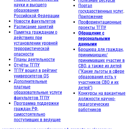
Полезные ресурсы
науки и высшего
Портал
образования
государственных услуг
.
Российской Федерации
Приложение
Новости факультетов
Профориентационные
Расписание занятий
проекты ТГПУ
Памятка гражданам о
Обращение с
действиях при
персональными
установлении уровней
данными
террористической
Брошюра для граждан,
опасности
принимающих/
Планы деятельности
принимавших участие в
Отчёты ТГПУ
СВО, а также их детей
ТГПУ вошел в рейтинг
("Какие льготы в сфере
университетов QS
образования есть у
Дополнительные
участников СВО и их
платные
детей")
образовательные услуги
Конкурсы на вакантные
факультетов ТГПУ
должности научно-
Программа поддержки
педагогических
граждан РФ,
работников
самостоятельно
поступивших в ведущие