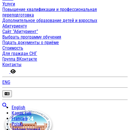
Услуги
Повышение квалификации и профессиональная
переподготовка
Дополнительное образование детей и взрослых
Абитуриенту
Сайт "Абитуриент"
Выбрать программу обучения
Подать документы о приёме
Стоимость
Для граждан СНГ
Группа ВКонтакте
Контакты
ENG
English
Қазақ тілі
Français
Polski
Забони тоҷикӣ