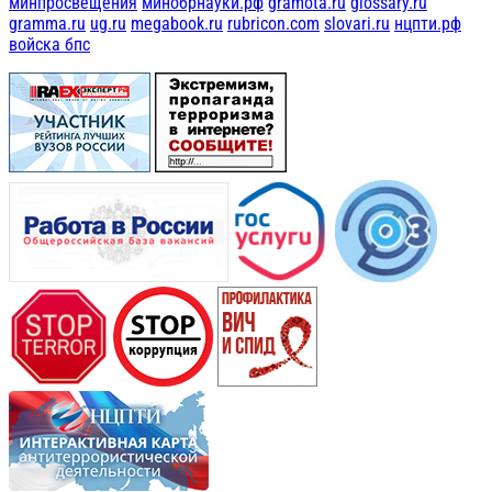
минпросвещения
минобрнауки.рф
gramota.ru
glossary.ru
gramma.ru
ug.ru
megabook.ru
rubricon.com
slovari.ru
нцпти.рф
войска бпс