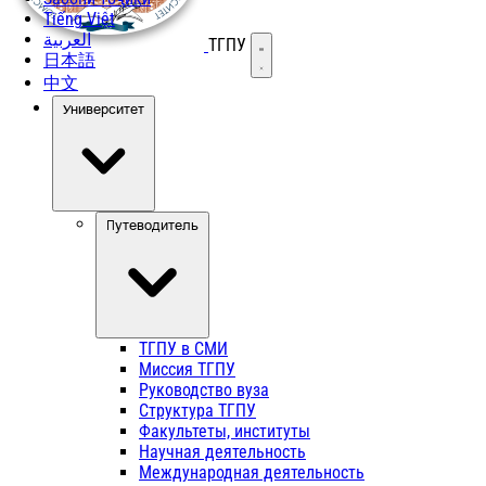
Tiếng Việt
العربية
ТГПУ
Открыть меню
日本語
中文
Университет
Путеводитель
ТГПУ в СМИ
Миссия ТГПУ
Руководство вуза
Структура ТГПУ
Факультеты, институты
Научная деятельность
Международная деятельность