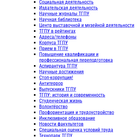
Социальная деятельность
Издательская деятельность
Научные журналы ТГПУ
Научная библиотека
Центр выставочной и музейной деятельности
ТГПУ в рейтингах
Адреса/телефоны
Корпуса ТГПУ
Прием в ТГПУ
Повышение квалификации и
профессиональная переподготовка
Аспирантура ТГПУ
Научные достижения
Стоп-коррупция!
Антитеррор
Выпускники ТГПУ
ТГПУ: история и современность
Студенческая жизнь
Волонтёрство
Профориентация и трудоустройство
Инклюзивное образование
Новости факультетов
Специальная оценка условий труда
Технопарк ТГПУ