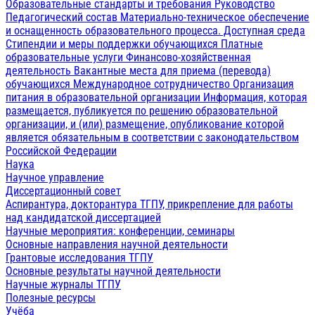
Образовательные стандарты и требования
Руководство
Педагогический состав
Материально-техническое обеспечение
и оснащенность образовательного процесса. Доступная среда
Стипендии и меры поддержки обучающихся
Платные
образовательные услуги
Финансово-хозяйственная
деятельность
Вакантные места для приема (перевода)
обучающихся
Международное сотрудничество
Организация
питания в образовательной организации
Информация, которая
размещается, публикуется по решению образовательной
организации, и (или) размещение, опубликование которой
является обязательным в соответствии с законодательством
Российской Федерации
Наука
Научное управление
Диссертационный совет
Аспирантура, докторантура ТГПУ, прикрепление для работы
над кандидатской диссертацией
Научные мероприятия: конференции, семинары
Основные направления научной деятельности
Грантовые исследования ТГПУ
Основные результаты научной деятельности
Научные журналы ТГПУ
Полезные ресурсы
Учёба