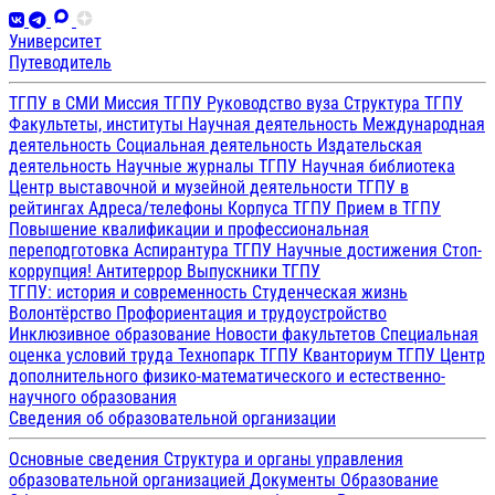
Университет
Путеводитель
ТГПУ в СМИ
Миссия ТГПУ
Руководство вуза
Структура ТГПУ
Факультеты, институты
Научная деятельность
Международная
деятельность
Социальная деятельность
Издательская
деятельность
Научные журналы ТГПУ
Научная библиотека
Центр выставочной и музейной деятельности
ТГПУ в
рейтингах
Адреса/телефоны
Корпуса ТГПУ
Прием в ТГПУ
Повышение квалификации и профессиональная
переподготовка
Аспирантура ТГПУ
Научные достижения
Стоп-
коррупция!
Антитеррор
Выпускники ТГПУ
ТГПУ: история и современность
Студенческая жизнь
Волонтёрство
Профориентация и трудоустройство
Инклюзивное образование
Новости факультетов
Специальная
оценка условий труда
Технопарк ТГПУ
Кванториум ТГПУ
Центр
дополнительного физико-математического и естественно-
научного образования
Сведения об образовательной организации
Основные сведения
Структура и органы управления
образовательной организацией
Документы
Образование