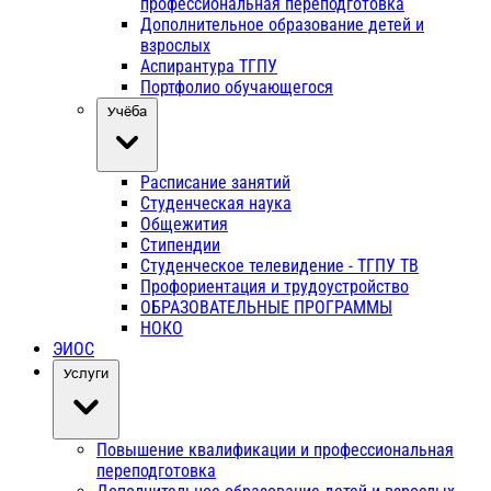
профессиональная переподготовка
Дополнительное образование детей и
взрослых
Аспирантура ТГПУ
Портфолио обучающегося
Учёба
Расписание занятий
Студенческая наука
Общежития
Стипендии
Студенческое телевидение - ТГПУ ТВ
Профориентация и трудоустройство
ОБРАЗОВАТЕЛЬНЫЕ ПРОГРАММЫ
НОКО
ЭИОС
Услуги
Повышение квалификации и профессиональная
переподготовка