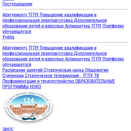
Поступающему
Абитуриенту ТГПУ
Повышение квалификации и
профессиональная переподготовка
Дополнительное
образование детей и взрослых
Аспирантура ТГПУ
Портфолио
обучающегося
Учёба
Абитуриенту ТГПУ
Повышение квалификации и
профессиональная переподготовка
Дополнительное
образование детей и взрослых
Аспирантура ТГПУ
Портфолио
обучающегося
Расписание занятий
Студенческая наука
Общежития
Стипендии
Студенческое телевидение - ТГПУ ТВ
Профориентация и трудоустройство
ОБРАЗОВАТЕЛЬНЫЕ
ПРОГРАММЫ
НОКО
ЭИОС