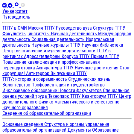
Университет
Путеводитель
ТГПУ в СМИ
Миссия ТГПУ
Руководство вуза
Структура ТГПУ
Факультеты, институты
Научная деятельность
Международная
деятельность
Социальная деятельность
Издательская
деятельность
Научные журналы ТГПУ
Научная библиотека
Центр выставочной и музейной деятельности
ТГПУ в
рейтингах
Адреса/телефоны
Корпуса ТГПУ
Прием в ТГПУ
Повышение квалификации и профессиональная
переподготовка
Аспирантура ТГПУ
Научные достижения
Стоп-
коррупция!
Антитеррор
Выпускники ТГПУ
ТГПУ: история и современность
Студенческая жизнь
Волонтёрство
Профориентация и трудоустройство
Инклюзивное образование
Новости факультетов
Специальная
оценка условий труда
Технопарк ТГПУ
Кванториум ТГПУ
Центр
дополнительного физико-математического и естественно-
научного образования
Сведения об образовательной организации
Основные сведения
Структура и органы управления
образовательной организацией
Документы
Образование