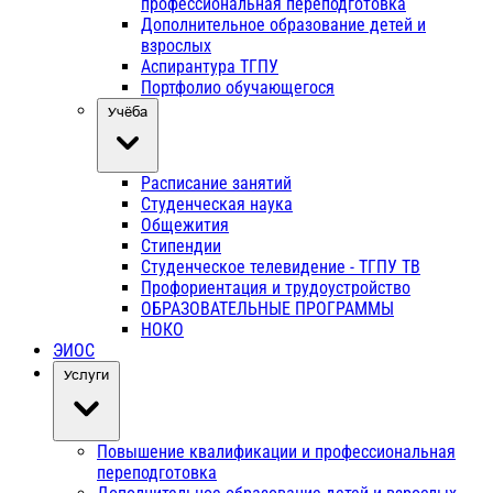
профессиональная переподготовка
Дополнительное образование детей и
взрослых
Аспирантура ТГПУ
Портфолио обучающегося
Учёба
Расписание занятий
Студенческая наука
Общежития
Стипендии
Студенческое телевидение - ТГПУ ТВ
Профориентация и трудоустройство
ОБРАЗОВАТЕЛЬНЫЕ ПРОГРАММЫ
НОКО
ЭИОС
Услуги
Повышение квалификации и профессиональная
переподготовка