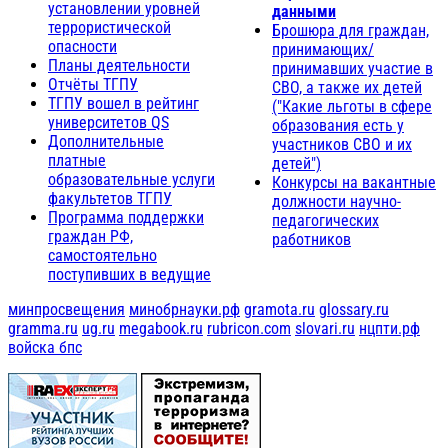
установлении уровней
данными
террористической
Брошюра для граждан,
опасности
принимающих/
Планы деятельности
принимавших участие в
Отчёты ТГПУ
СВО, а также их детей
ТГПУ вошел в рейтинг
("Какие льготы в сфере
университетов QS
образования есть у
Дополнительные
участников СВО и их
платные
детей")
образовательные услуги
Конкурсы на вакантные
факультетов ТГПУ
должности научно-
Программа поддержки
педагогических
граждан РФ,
работников
самостоятельно
поступивших в ведущие
минпросвещения
минобрнауки.рф
gramota.ru
glossary.ru
gramma.ru
ug.ru
megabook.ru
rubricon.com
slovari.ru
нцпти.рф
войска бпс