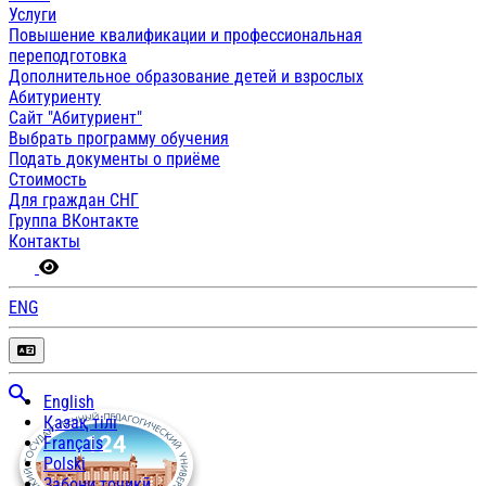
Услуги
Повышение квалификации и профессиональная
переподготовка
Дополнительное образование детей и взрослых
Абитуриенту
Сайт "Абитуриент"
Выбрать программу обучения
Подать документы о приёме
Стоимость
Для граждан СНГ
Группа ВКонтакте
Контакты
ENG
English
Қазақ тілі
Français
Polski
Забони тоҷикӣ