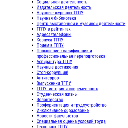
Социальная деятельность
Издательская деятельность
Научные журналы ТГПУ
Научная библиотека
Центр выставочной и музейной деятельности
ТГПУ в рейтингах
Адреса/телефоны
Корпуса ТГПУ
Прием в ТГПУ
Повышение квалификации и
профессиональная переподготовка
Аспирантура ТГПУ
Научные достижения
Стоп-коррупция!
Антитеррор
Выпускники ТГПУ
ТГПУ: история и современность
Студенческая жизнь
Волонтёрство
Профориентация и трудоустройство
Инклюзивное образование
Новости факультетов
Специальная оценка условий труда
Технопарк ТГПУ