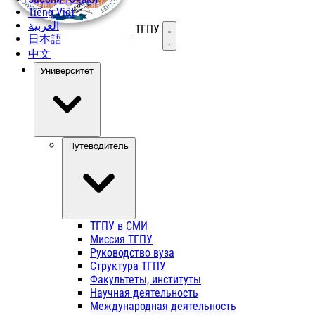
Tiếng Việt
العربية
ТГПУ
Открыть меню
日本語
中文
Университет
Путеводитель
ТГПУ в СМИ
Миссия ТГПУ
Руководство вуза
Структура ТГПУ
Факультеты, институты
Научная деятельность
Международная деятельность