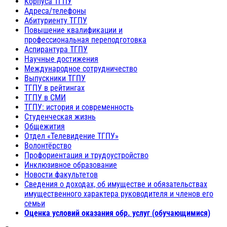
Корпуса ТГПУ
Адреса/телефоны
Абитуриенту ТГПУ
Повышение квалификации и
профессиональная переподготовка
Аспирантура ТГПУ
Научные достижения
Международное сотрудничество
Выпускники ТГПУ
ТГПУ в рейтингах
ТГПУ в СМИ
ТГПУ: история и современность
Студенческая жизнь
Общежития
Отдел «Телевидение ТГПУ»
Волонтёрство
Профориентация и трудоустройство
Инклюзивное образование
Новости факультетов
Сведения о доходах, об имуществе и обязательствах
имущественного характера руководителя и членов его
семьи
Оценка условий оказания обр. услуг (обучающимися)