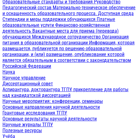
Образовательные стандарты и требования
Руководство
Педагогический состав
Материально-техническое обеспечение
и оснащенность образовательного процесса. Доступная среда
Стипендии и меры поддержки обучающихся
Платные
образовательные услуги
Финансово-хозяйственная
деятельность
Вакантные места для приема (перевода)
обучающихся
Международное сотрудничество
Организация
питания в образовательной организации
Информация, которая
размещается, публикуется по решению образовательной
организации, и (или) размещение, опубликование которой
является обязательным в соответствии с законодательством
Российской Федерации
Наука
Научное управление
Диссертационный совет
Аспирантура, докторантура ТГПУ, прикрепление для работы
над кандидатской диссертацией
Научные мероприятия: конференции, семинары
Основные направления научной деятельности
Грантовые исследования ТГПУ
Основные результаты научной деятельности
Научные журналы ТГПУ
Полезные ресурсы
Учёба