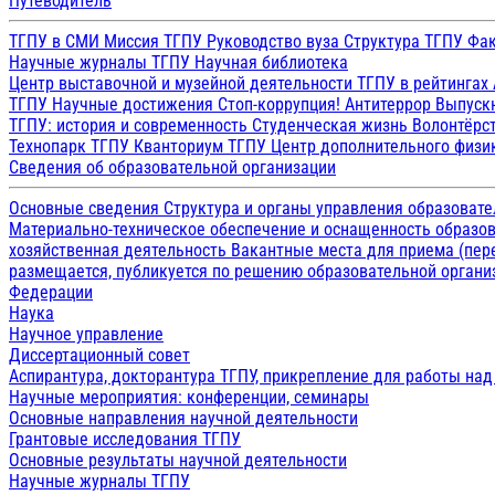
Путеводитель
ТГПУ в СМИ
Миссия ТГПУ
Руководство вуза
Структура ТГПУ
Фак
Научные журналы ТГПУ
Научная библиотека
Центр выставочной и музейной деятельности
ТГПУ в рейтингах
ТГПУ
Научные достижения
Стоп-коррупция!
Антитеррор
Выпуск
ТГПУ: история и современность
Студенческая жизнь
Волонтёрс
Технопарк ТГПУ
Кванториум ТГПУ
Центр дополнительного физик
Сведения об образовательной организации
Основные сведения
Структура и органы управления образоват
Материально-техническое обеспечение и оснащенность образов
хозяйственная деятельность
Вакантные места для приема (пе
размещается, публикуется по решению образовательной организ
Федерации
Наука
Научное управление
Диссертационный совет
Аспирантура, докторантура ТГПУ, прикрепление для работы на
Научные мероприятия: конференции, семинары
Основные направления научной деятельности
Грантовые исследования ТГПУ
Основные результаты научной деятельности
Научные журналы ТГПУ