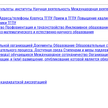
ультеты, институты
Научная деятельность
Международная деят
Адреса/телефоны
Корпуса ТГПУ
Прием в ТГПУ
Повышение квалиф
ники ТГПУ
тво
Профориентация и трудоустройство
Инклюзивное образован
о-математического и естественно-научного образования
ельной организацией
Документы
Образование
Образовательные с
ательного процесса. Доступная среда
Стипендии и меры подде
ревода) обучающихся
Международное сотрудничество
Организаци
ации, и (или) размещение, опубликование которой является обя
д кандидатской диссертацией