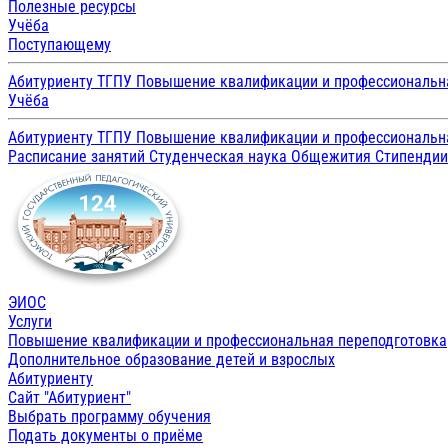
Полезные ресурсы
Учёба
Поступающему
Абитуриенту ТГПУ
Повышение квалификации и профессиональн
Учёба
Абитуриенту ТГПУ
Повышение квалификации и профессиональн
Расписание занятий
Студенческая наука
Общежития
Стипенди
ЭИОС
Услуги
Повышение квалификации и профессиональная переподготовка
Дополнительное образование детей и взрослых
Абитуриенту
Сайт "Абитуриент"
Выбрать программу обучения
Подать документы о приёме