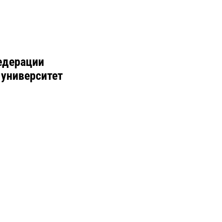
едерации
 университет