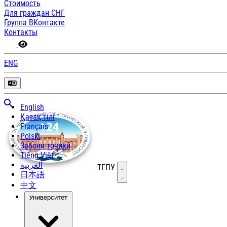
Стоимость
Для граждан СНГ
Группа ВКонтакте
Контакты
ENG
English
Қазақ тілі
Français
Polski
Забони тоҷикӣ
Tiếng Việt
العربية
ТГПУ
Открыть меню
日本語
中文
Университет