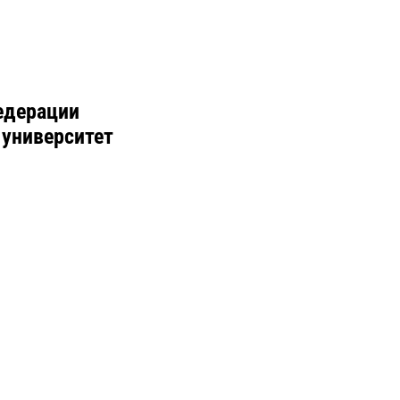
едерации
 университет