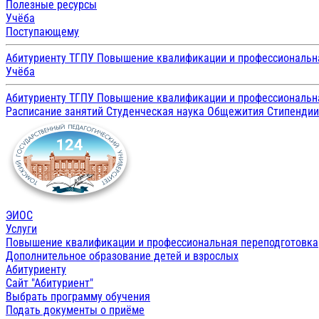
Полезные ресурсы
Учёба
Поступающему
Абитуриенту ТГПУ
Повышение квалификации и профессиональн
Учёба
Абитуриенту ТГПУ
Повышение квалификации и профессиональн
Расписание занятий
Студенческая наука
Общежития
Стипенди
ЭИОС
Услуги
Повышение квалификации и профессиональная переподготовка
Дополнительное образование детей и взрослых
Абитуриенту
Сайт "Абитуриент"
Выбрать программу обучения
Подать документы о приёме