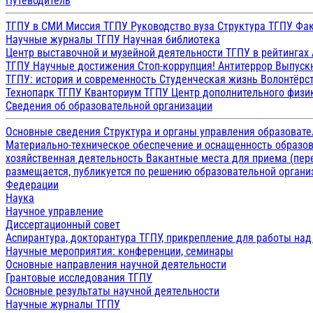
Путеводитель
ТГПУ в СМИ
Миссия ТГПУ
Руководство вуза
Структура ТГПУ
Фак
Научные журналы ТГПУ
Научная библиотека
Центр выставочной и музейной деятельности
ТГПУ в рейтингах
ТГПУ
Научные достижения
Стоп-коррупция!
Антитеррор
Выпуск
ТГПУ: история и современность
Студенческая жизнь
Волонтёрс
Технопарк ТГПУ
Кванториум ТГПУ
Центр дополнительного физик
Сведения об образовательной организации
Основные сведения
Структура и органы управления образоват
Материально-техническое обеспечение и оснащенность образов
хозяйственная деятельность
Вакантные места для приема (пе
размещается, публикуется по решению образовательной организ
Федерации
Наука
Научное управление
Диссертационный совет
Аспирантура, докторантура ТГПУ, прикрепление для работы на
Научные мероприятия: конференции, семинары
Основные направления научной деятельности
Грантовые исследования ТГПУ
Основные результаты научной деятельности
Научные журналы ТГПУ