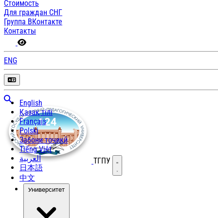
Стоимость
Для граждан СНГ
Группа ВКонтакте
Контакты
ENG
English
Қазақ тілі
Français
Polski
Забони тоҷикӣ
Tiếng Việt
العربية
ТГПУ
Открыть меню
日本語
中文
Университет