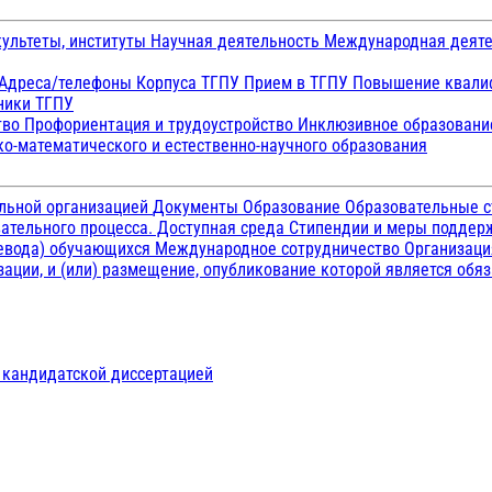
ультеты, институты
Научная деятельность
Международная деят
Адреса/телефоны
Корпуса ТГПУ
Прием в ТГПУ
Повышение квалиф
ники ТГПУ
тво
Профориентация и трудоустройство
Инклюзивное образован
о-математического и естественно-научного образования
ельной организацией
Документы
Образование
Образовательные с
ательного процесса. Доступная среда
Стипендии и меры подде
ревода) обучающихся
Международное сотрудничество
Организаци
ации, и (или) размещение, опубликование которой является обя
д кандидатской диссертацией