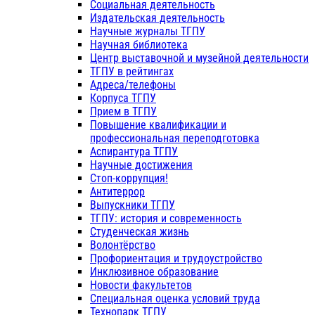
Социальная деятельность
Издательская деятельность
Научные журналы ТГПУ
Научная библиотека
Центр выставочной и музейной деятельности
ТГПУ в рейтингах
Адреса/телефоны
Корпуса ТГПУ
Прием в ТГПУ
Повышение квалификации и
профессиональная переподготовка
Аспирантура ТГПУ
Научные достижения
Стоп-коррупция!
Антитеррор
Выпускники ТГПУ
ТГПУ: история и современность
Студенческая жизнь
Волонтёрство
Профориентация и трудоустройство
Инклюзивное образование
Новости факультетов
Специальная оценка условий труда
Технопарк ТГПУ