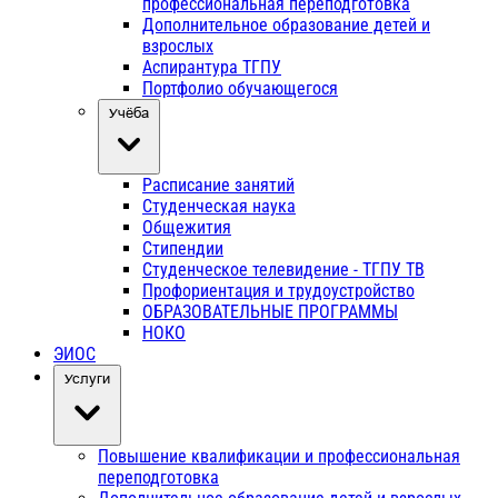
профессиональная переподготовка
Дополнительное образование детей и
взрослых
Аспирантура ТГПУ
Портфолио обучающегося
Учёба
Расписание занятий
Студенческая наука
Общежития
Стипендии
Студенческое телевидение - ТГПУ ТВ
Профориентация и трудоустройство
ОБРАЗОВАТЕЛЬНЫЕ ПРОГРАММЫ
НОКО
ЭИОС
Услуги
Повышение квалификации и профессиональная
переподготовка