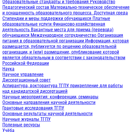
Образовательные стандарты и требования
Руководство
Педагогический состав
Материально-техническое обеспечение
и оснащенность образовательного процесса. Доступная среда
Стипендии и меры поддержки обучающихся
Платные
образовательные услуги
Финансово-хозяйственная
деятельность
Вакантные места для приема (перевода)
обучающихся
Международное сотрудничество
Организация
питания в образовательной организации
Информация, которая
размещается, публикуется по решению образовательной
организации, и (или) размещение, опубликование которой
является обязательным в соответствии с законодательством
Российской Федерации
Наука
Научное управление
Диссертационный совет
Аспирантура, докторантура ТГПУ, прикрепление для работы
над кандидатской диссертацией
Научные мероприятия: конференции, семинары
Основные направления научной деятельности
Грантовые исследования ТГПУ
Основные результаты научной деятельности
Научные журналы ТГПУ
Полезные ресурсы
Учёба