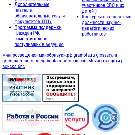
Дополнительные
участников СВО и их
платные
детей")
образовательные услуги
Конкурсы на вакантные
факультетов ТГПУ
должности научно-
Программа поддержки
педагогических
граждан РФ,
работников
самостоятельно
поступивших в ведущие
минпросвещения
минобрнауки.рф
gramota.ru
glossary.ru
gramma.ru
ug.ru
megabook.ru
rubricon.com
slovari.ru
нцпти.рф
войска бпс