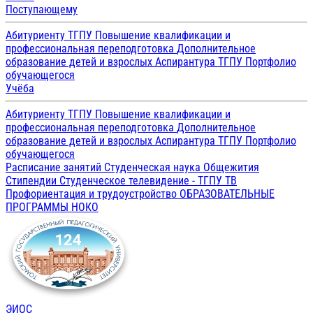
Поступающему
Абитуриенту ТГПУ
Повышение квалификации и
профессиональная переподготовка
Дополнительное
образование детей и взрослых
Аспирантура ТГПУ
Портфолио
обучающегося
Учёба
Абитуриенту ТГПУ
Повышение квалификации и
профессиональная переподготовка
Дополнительное
образование детей и взрослых
Аспирантура ТГПУ
Портфолио
обучающегося
Расписание занятий
Студенческая наука
Общежития
Стипендии
Студенческое телевидение - ТГПУ ТВ
Профориентация и трудоустройство
ОБРАЗОВАТЕЛЬНЫЕ
ПРОГРАММЫ
НОКО
ЭИОС