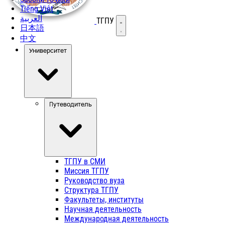
Tiếng Việt
العربية
ТГПУ
Открыть меню
日本語
中文
Университет
Путеводитель
ТГПУ в СМИ
Миссия ТГПУ
Руководство вуза
Структура ТГПУ
Факультеты, институты
Научная деятельность
Международная деятельность