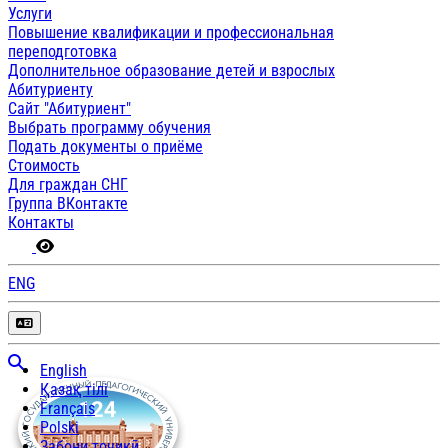
Услуги
Повышение квалификации и профессиональная
переподготовка
Дополнительное образование детей и взрослых
Абитуриенту
Сайт "Абитуриент"
Выбрать программу обучения
Подать документы о приёме
Стоимость
Для граждан СНГ
Группа ВКонтакте
Контакты
ENG
English
Қазақ тілі
Français
Polski
Забони тоҷикӣ