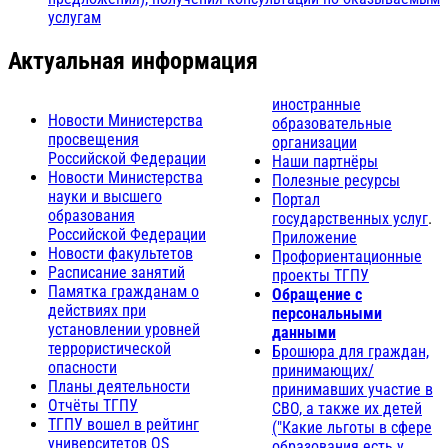
услугам
Актуальная информация
иностранные
Новости Министерства
образовательные
просвещения
организации
Российской Федерации
Наши партнёры
Новости Министерства
Полезные ресурсы
науки и высшего
Портал
образования
государственных услуг
.
Российской Федерации
Приложение
Новости факультетов
Профориентационные
Расписание занятий
проекты ТГПУ
Памятка гражданам о
Обращение с
действиях при
персональными
установлении уровней
данными
террористической
Брошюра для граждан,
опасности
принимающих/
Планы деятельности
принимавших участие в
Отчёты ТГПУ
СВО, а также их детей
ТГПУ вошел в рейтинг
("Какие льготы в сфере
университетов QS
образования есть у