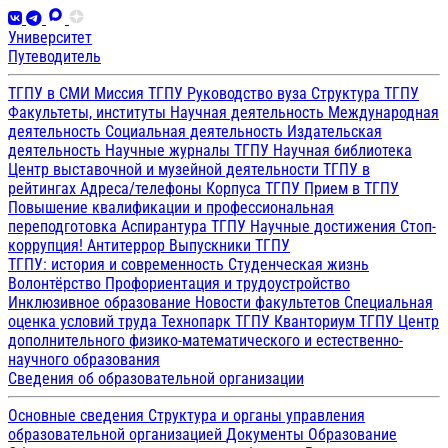
Университет
Путеводитель
ТГПУ в СМИ
Миссия ТГПУ
Руководство вуза
Структура ТГПУ
Факультеты, институты
Научная деятельность
Международная
деятельность
Социальная деятельность
Издательская
деятельность
Научные журналы ТГПУ
Научная библиотека
Центр выставочной и музейной деятельности
ТГПУ в
рейтингах
Адреса/телефоны
Корпуса ТГПУ
Прием в ТГПУ
Повышение квалификации и профессиональная
переподготовка
Аспирантура ТГПУ
Научные достижения
Стоп-
коррупция!
Антитеррор
Выпускники ТГПУ
ТГПУ: история и современность
Студенческая жизнь
Волонтёрство
Профориентация и трудоустройство
Инклюзивное образование
Новости факультетов
Специальная
оценка условий труда
Технопарк ТГПУ
Кванториум ТГПУ
Центр
дополнительного физико-математического и естественно-
научного образования
Сведения об образовательной организации
Основные сведения
Структура и органы управления
образовательной организацией
Документы
Образование