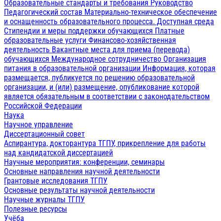
Образовательные стандарты и требования
Руководство
Педагогический состав
Материально-техническое обеспечение
и оснащенность образовательного процесса. Доступная среда
Стипендии и меры поддержки обучающихся
Платные
образовательные услуги
Финансово-хозяйственная
деятельность
Вакантные места для приема (перевода)
обучающихся
Международное сотрудничество
Организация
питания в образовательной организации
Информация, которая
размещается, публикуется по решению образовательной
организации, и (или) размещение, опубликование которой
является обязательным в соответствии с законодательством
Российской Федерации
Наука
Научное управление
Диссертационный совет
Аспирантура, докторантура ТГПУ, прикрепление для работы
над кандидатской диссертацией
Научные мероприятия: конференции, семинары
Основные направления научной деятельности
Грантовые исследования ТГПУ
Основные результаты научной деятельности
Научные журналы ТГПУ
Полезные ресурсы
Учёба