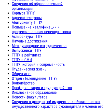
Сведения об образовательной
организации
Корпуса ТГПУ
Адреса/телефоны
Абитуриенту ТГПУ
Повышение квалификации и
профессиональная переподготовка
Аспирантура ТГПУ
Научные достижения
Международное сотрудничество
Выпускники ТГПУ
ТГПУ в рейтингах
ТГПУ в СМИ
ТГПУ: история и современность
Студенческая жизнь
Общежития
Отдел «Телевидение ТГПУ»
Волонтёрство
Профориентация и трудоустройство
Инклюзивное образование
Новости факультетов
Сведения о доходах, об имуществе и обязательствах
имущественного характера руководителя и членов его