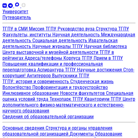
Университет
Путеводитель
ТГПУ в СМИ
Миссия ТГПУ
Руководство вуза
Структура ТГПУ
Факультеты, институты
Научная деятельность
Международная
деятельность
Социальная деятельность
Издательская
деятельность
Научные журналы ТГПУ
Научная библиотека
Центр выставочной и музейной деятельности
ТГПУ в
рейтингах
Адреса/телефоны
Корпуса ТГПУ
Прием в ТГПУ
Повышение квалификации и профессиональная
переподготовка
Аспирантура ТГПУ
Научные достижения
Стоп-
коррупция!
Антитеррор
Выпускники ТГПУ
ТГПУ: история и современность
Студенческая жизнь
Волонтёрство
Профориентация и трудоустройство
Инклюзивное образование
Новости факультетов
Специальная
оценка условий труда
Технопарк ТГПУ
Кванториум ТГПУ
Центр
дополнительного физико-математического и естественно-
научного образования
Сведения об образовательной организации
Основные сведения
Структура и органы управления
образовательной организацией
Документы
Образование