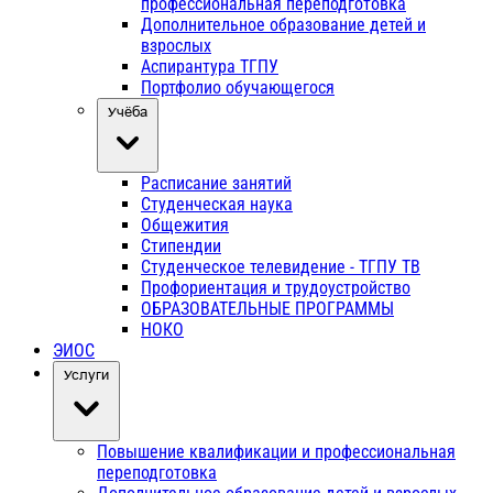
профессиональная переподготовка
Дополнительное образование детей и
взрослых
Аспирантура ТГПУ
Портфолио обучающегося
Учёба
Расписание занятий
Студенческая наука
Общежития
Стипендии
Студенческое телевидение - ТГПУ ТВ
Профориентация и трудоустройство
ОБРАЗОВАТЕЛЬНЫЕ ПРОГРАММЫ
НОКО
ЭИОС
Услуги
Повышение квалификации и профессиональная
переподготовка