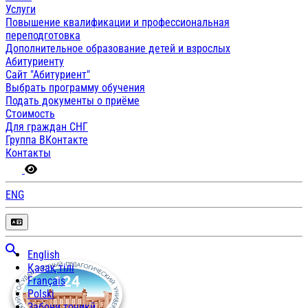
Услуги
Повышение квалификации и профессиональная
переподготовка
Дополнительное образование детей и взрослых
Абитуриенту
Сайт "Абитуриент"
Выбрать программу обучения
Подать документы о приёме
Стоимость
Для граждан СНГ
Группа ВКонтакте
Контакты
ENG
English
Қазақ тілі
Français
Polski
Забони тоҷикӣ