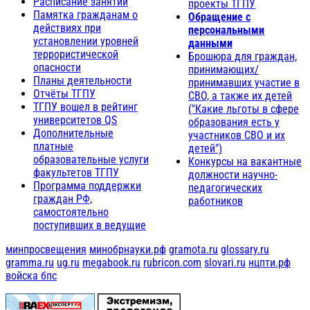
Расписание занятий
проекты ТГПУ
Памятка гражданам о
Обращение с
действиях при
персональными
установлении уровней
данными
террористической
Брошюра для граждан,
опасности
принимающих/
Планы деятельности
принимавших участие в
Отчёты ТГПУ
СВО, а также их детей
ТГПУ вошел в рейтинг
("Какие льготы в сфере
университетов QS
образования есть у
Дополнительные
участников СВО и их
платные
детей")
образовательные услуги
Конкурсы на вакантные
факультетов ТГПУ
должности научно-
Программа поддержки
педагогических
граждан РФ,
работников
самостоятельно
поступивших в ведущие
минпросвещения
минобрнауки.рф
gramota.ru
glossary.ru
gramma.ru
ug.ru
megabook.ru
rubricon.com
slovari.ru
нцпти.рф
войска бпс