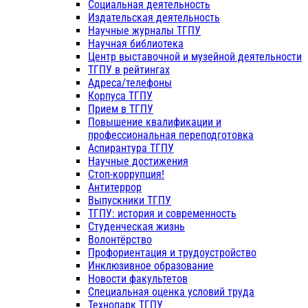
Социальная деятельность
Издательская деятельность
Научные журналы ТГПУ
Научная библиотека
Центр выставочной и музейной деятельности
ТГПУ в рейтингах
Адреса/телефоны
Корпуса ТГПУ
Прием в ТГПУ
Повышение квалификации и
профессиональная переподготовка
Аспирантура ТГПУ
Научные достижения
Стоп-коррупция!
Антитеррор
Выпускники ТГПУ
ТГПУ: история и современность
Студенческая жизнь
Волонтёрство
Профориентация и трудоустройство
Инклюзивное образование
Новости факультетов
Специальная оценка условий труда
Технопарк ТГПУ