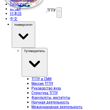
Tiếng Việt
العربية
ТГПУ
Открыть меню
日本語
中文
Университет
Путеводитель
ТГПУ в СМИ
Миссия ТГПУ
Руководство вуза
Структура ТГПУ
Факультеты, институты
Научная деятельность
Международная деятельность