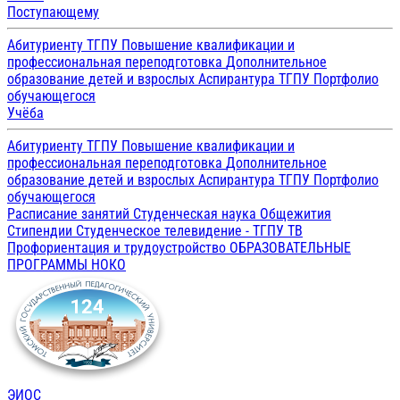
Поступающему
Абитуриенту ТГПУ
Повышение квалификации и
профессиональная переподготовка
Дополнительное
образование детей и взрослых
Аспирантура ТГПУ
Портфолио
обучающегося
Учёба
Абитуриенту ТГПУ
Повышение квалификации и
профессиональная переподготовка
Дополнительное
образование детей и взрослых
Аспирантура ТГПУ
Портфолио
обучающегося
Расписание занятий
Студенческая наука
Общежития
Стипендии
Студенческое телевидение - ТГПУ ТВ
Профориентация и трудоустройство
ОБРАЗОВАТЕЛЬНЫЕ
ПРОГРАММЫ
НОКО
ЭИОС