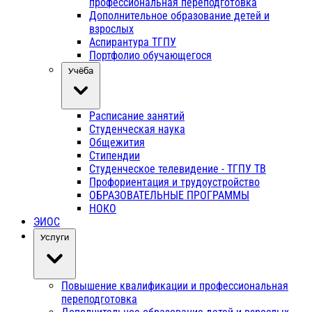
профессиональная переподготовка
Дополнительное образование детей и
взрослых
Аспирантура ТГПУ
Портфолио обучающегося
Учёба
Расписание занятий
Студенческая наука
Общежития
Стипендии
Студенческое телевидение - ТГПУ ТВ
Профориентация и трудоустройство
ОБРАЗОВАТЕЛЬНЫЕ ПРОГРАММЫ
НОКО
ЭИОС
Услуги
Повышение квалификации и профессиональная
переподготовка