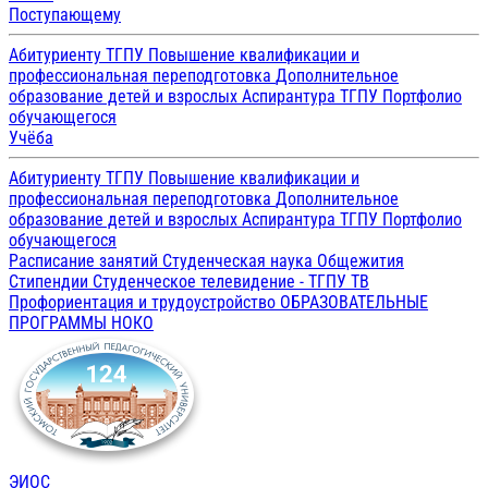
Поступающему
Абитуриенту ТГПУ
Повышение квалификации и
профессиональная переподготовка
Дополнительное
образование детей и взрослых
Аспирантура ТГПУ
Портфолио
обучающегося
Учёба
Абитуриенту ТГПУ
Повышение квалификации и
профессиональная переподготовка
Дополнительное
образование детей и взрослых
Аспирантура ТГПУ
Портфолио
обучающегося
Расписание занятий
Студенческая наука
Общежития
Стипендии
Студенческое телевидение - ТГПУ ТВ
Профориентация и трудоустройство
ОБРАЗОВАТЕЛЬНЫЕ
ПРОГРАММЫ
НОКО
ЭИОС