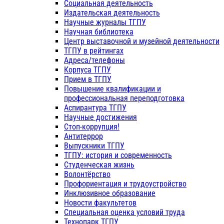
Социальная деятельность
Издательская деятельность
Научные журналы ТГПУ
Научная библиотека
Центр выставочной и музейной деятельности
ТГПУ в рейтингах
Адреса/телефоны
Корпуса ТГПУ
Прием в ТГПУ
Повышение квалификации и
профессиональная переподготовка
Аспирантура ТГПУ
Научные достижения
Стоп-коррупция!
Антитеррор
Выпускники ТГПУ
ТГПУ: история и современность
Студенческая жизнь
Волонтёрство
Профориентация и трудоустройство
Инклюзивное образование
Новости факультетов
Специальная оценка условий труда
Технопарк ТГПУ