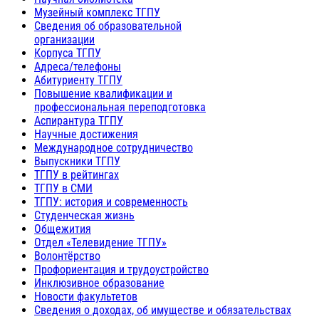
Музейный комплекс ТГПУ
Сведения об образовательной
организации
Корпуса ТГПУ
Адреса/телефоны
Абитуриенту ТГПУ
Повышение квалификации и
профессиональная переподготовка
Аспирантура ТГПУ
Научные достижения
Международное сотрудничество
Выпускники ТГПУ
ТГПУ в рейтингах
ТГПУ в СМИ
ТГПУ: история и современность
Студенческая жизнь
Общежития
Отдел «Телевидение ТГПУ»
Волонтёрство
Профориентация и трудоустройство
Инклюзивное образование
Новости факультетов
Сведения о доходах, об имуществе и обязательствах