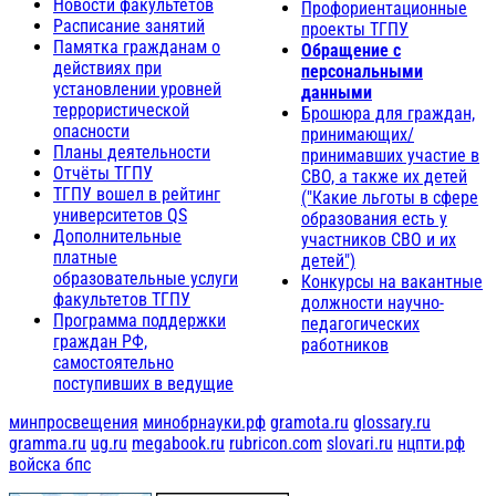
Новости факультетов
Профориентационные
Расписание занятий
проекты ТГПУ
Памятка гражданам о
Обращение с
действиях при
персональными
установлении уровней
данными
террористической
Брошюра для граждан,
опасности
принимающих/
Планы деятельности
принимавших участие в
Отчёты ТГПУ
СВО, а также их детей
ТГПУ вошел в рейтинг
("Какие льготы в сфере
университетов QS
образования есть у
Дополнительные
участников СВО и их
платные
детей")
образовательные услуги
Конкурсы на вакантные
факультетов ТГПУ
должности научно-
Программа поддержки
педагогических
граждан РФ,
работников
самостоятельно
поступивших в ведущие
минпросвещения
минобрнауки.рф
gramota.ru
glossary.ru
gramma.ru
ug.ru
megabook.ru
rubricon.com
slovari.ru
нцпти.рф
войска бпс