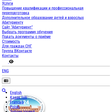
Услуги
Повышение квалификации и профессиональная
переподготовка
Дополнительное образование детей и взрослых
Абитуриенту
Сайт "Абитуриент"
Выбрать программу обучения
Подать документы о приёме
Стоимость
Для граждан СНГ
Группа ВКонтакте
Контакты
ENG
English
Қазақ тілі
Français
Polski
Забони тоҷикӣ