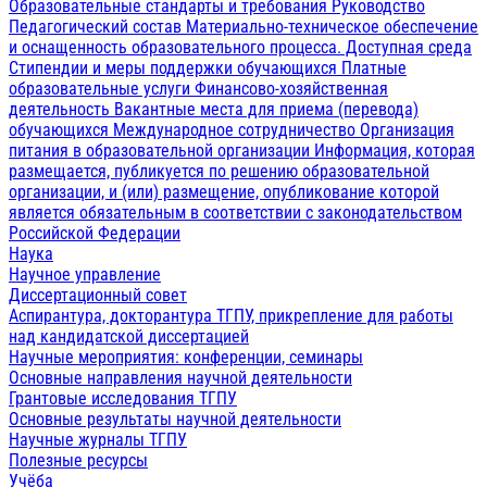
Образовательные стандарты и требования
Руководство
Педагогический состав
Материально-техническое обеспечение
и оснащенность образовательного процесса. Доступная среда
Стипендии и меры поддержки обучающихся
Платные
образовательные услуги
Финансово-хозяйственная
деятельность
Вакантные места для приема (перевода)
обучающихся
Международное сотрудничество
Организация
питания в образовательной организации
Информация, которая
размещается, публикуется по решению образовательной
организации, и (или) размещение, опубликование которой
является обязательным в соответствии с законодательством
Российской Федерации
Наука
Научное управление
Диссертационный совет
Аспирантура, докторантура ТГПУ, прикрепление для работы
над кандидатской диссертацией
Научные мероприятия: конференции, семинары
Основные направления научной деятельности
Грантовые исследования ТГПУ
Основные результаты научной деятельности
Научные журналы ТГПУ
Полезные ресурсы
Учёба