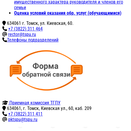
имущественного характера руководителя и членов его
семьи
Оценка условий оказания обр. услуг (обучающимися)
634061 г. Томск, ул. Киевская, 60.
+7 (3822) 311 464
rector@tspu.ru
Телефоны подразделений
Приемная комиссия ТГПУ
634061, г. Томск, Киевская ул., 60, каб. 209
+7 (3822) 311 411
pktspu@tspu.ru