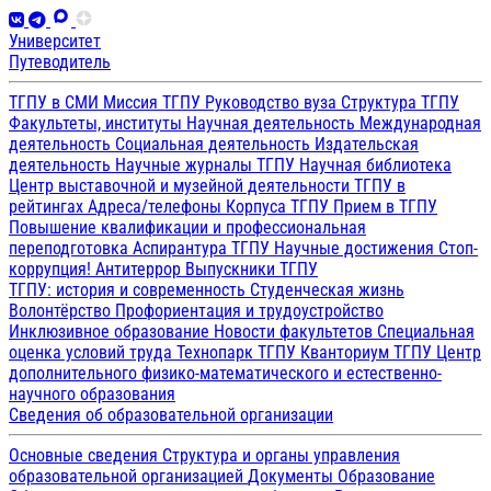
Университет
Путеводитель
ТГПУ в СМИ
Миссия ТГПУ
Руководство вуза
Структура ТГПУ
Факультеты, институты
Научная деятельность
Международная
деятельность
Социальная деятельность
Издательская
деятельность
Научные журналы ТГПУ
Научная библиотека
Центр выставочной и музейной деятельности
ТГПУ в
рейтингах
Адреса/телефоны
Корпуса ТГПУ
Прием в ТГПУ
Повышение квалификации и профессиональная
переподготовка
Аспирантура ТГПУ
Научные достижения
Стоп-
коррупция!
Антитеррор
Выпускники ТГПУ
ТГПУ: история и современность
Студенческая жизнь
Волонтёрство
Профориентация и трудоустройство
Инклюзивное образование
Новости факультетов
Специальная
оценка условий труда
Технопарк ТГПУ
Кванториум ТГПУ
Центр
дополнительного физико-математического и естественно-
научного образования
Сведения об образовательной организации
Основные сведения
Структура и органы управления
образовательной организацией
Документы
Образование