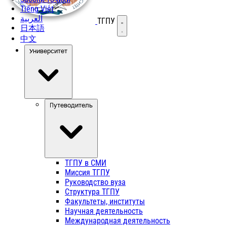
Tiếng Việt
العربية
ТГПУ
Открыть меню
日本語
中文
Университет
Путеводитель
ТГПУ в СМИ
Миссия ТГПУ
Руководство вуза
Структура ТГПУ
Факультеты, институты
Научная деятельность
Международная деятельность