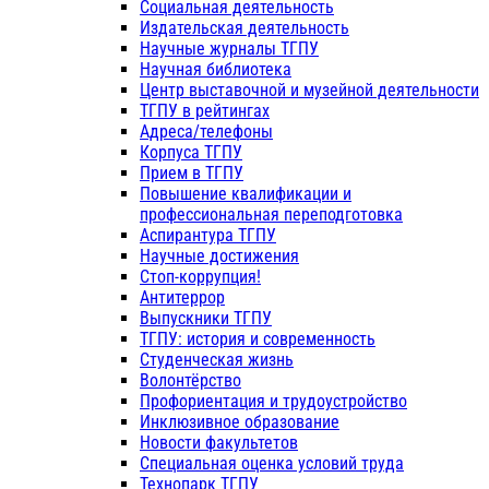
Социальная деятельность
Издательская деятельность
Научные журналы ТГПУ
Научная библиотека
Центр выставочной и музейной деятельности
ТГПУ в рейтингах
Адреса/телефоны
Корпуса ТГПУ
Прием в ТГПУ
Повышение квалификации и
профессиональная переподготовка
Аспирантура ТГПУ
Научные достижения
Стоп-коррупция!
Антитеррор
Выпускники ТГПУ
ТГПУ: история и современность
Студенческая жизнь
Волонтёрство
Профориентация и трудоустройство
Инклюзивное образование
Новости факультетов
Специальная оценка условий труда
Технопарк ТГПУ