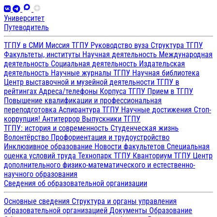
Университет
Путеводитель
ТГПУ в СМИ
Миссия ТГПУ
Руководство вуза
Структура ТГПУ
Факультеты, институты
Научная деятельность
Международная
деятельность
Социальная деятельность
Издательская
деятельность
Научные журналы ТГПУ
Научная библиотека
Центр выставочной и музейной деятельности
ТГПУ в
рейтингах
Адреса/телефоны
Корпуса ТГПУ
Прием в ТГПУ
Повышение квалификации и профессиональная
переподготовка
Аспирантура ТГПУ
Научные достижения
Стоп-
коррупция!
Антитеррор
Выпускники ТГПУ
ТГПУ: история и современность
Студенческая жизнь
Волонтёрство
Профориентация и трудоустройство
Инклюзивное образование
Новости факультетов
Специальная
оценка условий труда
Технопарк ТГПУ
Кванториум ТГПУ
Центр
дополнительного физико-математического и естественно-
научного образования
Сведения об образовательной организации
Основные сведения
Структура и органы управления
образовательной организацией
Документы
Образование