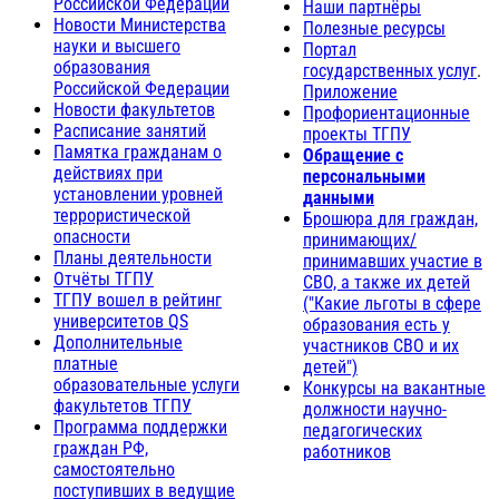
Российской Федерации
Наши партнёры
Новости Министерства
Полезные ресурсы
науки и высшего
Портал
образования
государственных услуг
.
Российской Федерации
Приложение
Новости факультетов
Профориентационные
Расписание занятий
проекты ТГПУ
Памятка гражданам о
Обращение с
действиях при
персональными
установлении уровней
данными
террористической
Брошюра для граждан,
опасности
принимающих/
Планы деятельности
принимавших участие в
Отчёты ТГПУ
СВО, а также их детей
ТГПУ вошел в рейтинг
("Какие льготы в сфере
университетов QS
образования есть у
Дополнительные
участников СВО и их
платные
детей")
образовательные услуги
Конкурсы на вакантные
факультетов ТГПУ
должности научно-
Программа поддержки
педагогических
граждан РФ,
работников
самостоятельно
поступивших в ведущие