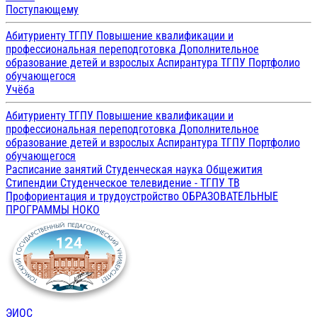
Поступающему
Абитуриенту ТГПУ
Повышение квалификации и
профессиональная переподготовка
Дополнительное
образование детей и взрослых
Аспирантура ТГПУ
Портфолио
обучающегося
Учёба
Абитуриенту ТГПУ
Повышение квалификации и
профессиональная переподготовка
Дополнительное
образование детей и взрослых
Аспирантура ТГПУ
Портфолио
обучающегося
Расписание занятий
Студенческая наука
Общежития
Стипендии
Студенческое телевидение - ТГПУ ТВ
Профориентация и трудоустройство
ОБРАЗОВАТЕЛЬНЫЕ
ПРОГРАММЫ
НОКО
ЭИОС