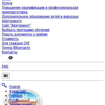
Услуги
Повышение квалификации и профессиональная
переподготовка
Дополнительное образование детей и взрослых
Абитуриенту
Сайт "Абитуриент"
Выбрать программу обучения
Подать документы о приёме
Стоимость
Для граждан СНГ
Группа ВКонтакте
Контакты
ENG
English
Қазақ тілі
Français
Polski
Забони тоҷикӣ