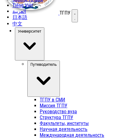
Tiếng Việt
العربية
ТГПУ
Открыть меню
日本語
中文
Университет
Путеводитель
ТГПУ в СМИ
Миссия ТГПУ
Руководство вуза
Структура ТГПУ
Факультеты, институты
Научная деятельность
Международная деятельность