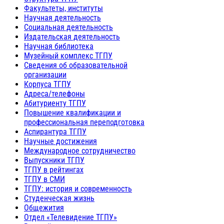
Факультеты, институты
Научная деятельность
Социальная деятельность
Издательская деятельность
Научная библиотека
Музейный комплекс ТГПУ
Сведения об образовательной
организации
Корпуса ТГПУ
Адреса/телефоны
Абитуриенту ТГПУ
Повышение квалификации и
профессиональная переподготовка
Аспирантура ТГПУ
Научные достижения
Международное сотрудничество
Выпускники ТГПУ
ТГПУ в рейтингах
ТГПУ в СМИ
ТГПУ: история и современность
Студенческая жизнь
Общежития
Отдел «Телевидение ТГПУ»