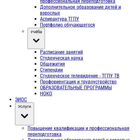
профессиональная переподготовка
Дополнительное образование детей и
взрослых
Аспирантура ТГПУ
Портфолио обучающегося
Учёба
Расписание занятий
Студенческая наука
Общежития
Стипендии
Студенческое телевидение - ТГПУ ТВ
Профориентация и трудоустройство
ОБРАЗОВАТЕЛЬНЫЕ ПРОГРАММЫ
НОКО
ЭИОС
Услуги
Повышение квалификации и профессиональная
переподготовка