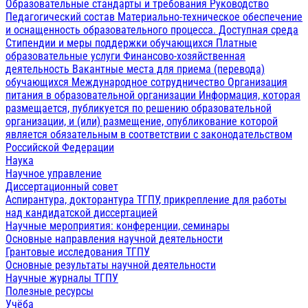
Образовательные стандарты и требования
Руководство
Педагогический состав
Материально-техническое обеспечение
и оснащенность образовательного процесса. Доступная среда
Стипендии и меры поддержки обучающихся
Платные
образовательные услуги
Финансово-хозяйственная
деятельность
Вакантные места для приема (перевода)
обучающихся
Международное сотрудничество
Организация
питания в образовательной организации
Информация, которая
размещается, публикуется по решению образовательной
организации, и (или) размещение, опубликование которой
является обязательным в соответствии с законодательством
Российской Федерации
Наука
Научное управление
Диссертационный совет
Аспирантура, докторантура ТГПУ, прикрепление для работы
над кандидатской диссертацией
Научные мероприятия: конференции, семинары
Основные направления научной деятельности
Грантовые исследования ТГПУ
Основные результаты научной деятельности
Научные журналы ТГПУ
Полезные ресурсы
Учёба