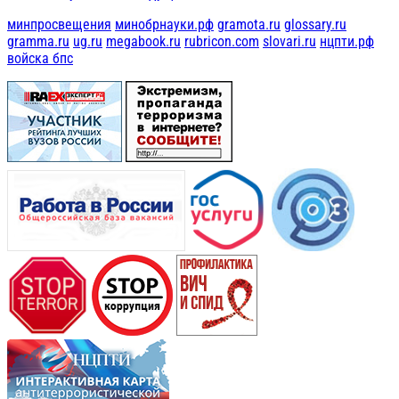
минпросвещения
минобрнауки.рф
gramota.ru
glossary.ru
gramma.ru
ug.ru
megabook.ru
rubricon.com
slovari.ru
нцпти.рф
войска бпс