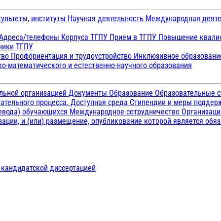
ультеты, институты
Научная деятельность
Международная деят
Адреса/телефоны
Корпуса ТГПУ
Прием в ТГПУ
Повышение квалиф
ники ТГПУ
тво
Профориентация и трудоустройство
Инклюзивное образован
о-математического и естественно-научного образования
ельной организацией
Документы
Образование
Образовательные с
ательного процесса. Доступная среда
Стипендии и меры подде
ревода) обучающихся
Международное сотрудничество
Организаци
ации, и (или) размещение, опубликование которой является обя
д кандидатской диссертацией