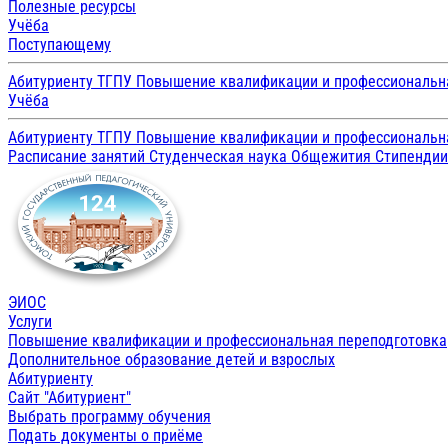
Полезные ресурсы
Учёба
Поступающему
Абитуриенту ТГПУ
Повышение квалификации и профессиональн
Учёба
Абитуриенту ТГПУ
Повышение квалификации и профессиональн
Расписание занятий
Студенческая наука
Общежития
Стипенди
ЭИОС
Услуги
Повышение квалификации и профессиональная переподготовка
Дополнительное образование детей и взрослых
Абитуриенту
Сайт "Абитуриент"
Выбрать программу обучения
Подать документы о приёме