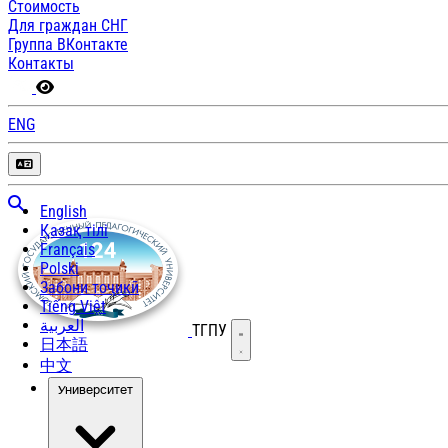
Стоимость
Для граждан СНГ
Группа ВКонтакте
Контакты
ENG
English
Қазақ тілі
Français
Polski
Забони тоҷикӣ
Tiếng Việt
العربية
ТГПУ
Открыть меню
日本語
中文
Университет