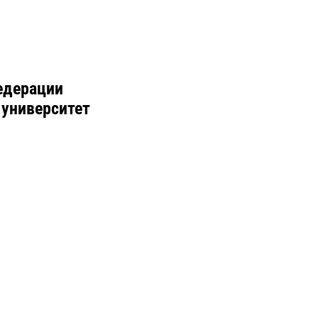
едерации
 университет