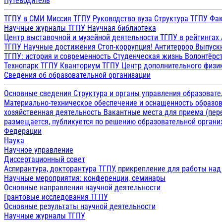
Путеводитель
ТГПУ в СМИ
Миссия ТГПУ
Руководство вуза
Структура ТГПУ
Фак
Научные журналы ТГПУ
Научная библиотека
Центр выставочной и музейной деятельности
ТГПУ в рейтингах
ТГПУ
Научные достижения
Стоп-коррупция!
Антитеррор
Выпуск
ТГПУ: история и современность
Студенческая жизнь
Волонтёрс
Технопарк ТГПУ
Кванториум ТГПУ
Центр дополнительного физик
Сведения об образовательной организации
Основные сведения
Структура и органы управления образоват
Материально-техническое обеспечение и оснащенность образов
хозяйственная деятельность
Вакантные места для приема (пе
размещается, публикуется по решению образовательной организ
Федерации
Наука
Научное управление
Диссертационный совет
Аспирантура, докторантура ТГПУ, прикрепление для работы на
Научные мероприятия: конференции, семинары
Основные направления научной деятельности
Грантовые исследования ТГПУ
Основные результаты научной деятельности
Научные журналы ТГПУ