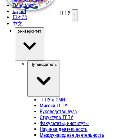
Tiếng Việt
العربية
ТГПУ
Открыть меню
日本語
中文
Университет
Путеводитель
ТГПУ в СМИ
Миссия ТГПУ
Руководство вуза
Структура ТГПУ
Факультеты, институты
Научная деятельность
Международная деятельность