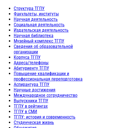
Структура ТГПУ
Факультеты, институты
Научная деятельность
Социальная деятельность
Издательская деятельность
Научная библиотека
Музейный комплекс ТГПУ
Сведения об образовательной
организации
Корпуса ТГПУ
Адреса/телефоны
Абитуриенту ТГПУ
Повышение квалификации и
профессиональная переподготовка
Аспирантура ТГПУ
Научные достижения
Международное сотрудничество
Выпускники ТГПУ
ТГПУ в рейтингах
ТГПУ в СМИ
ТГПУ: история и современность
Студенческая жизнь
Общежития