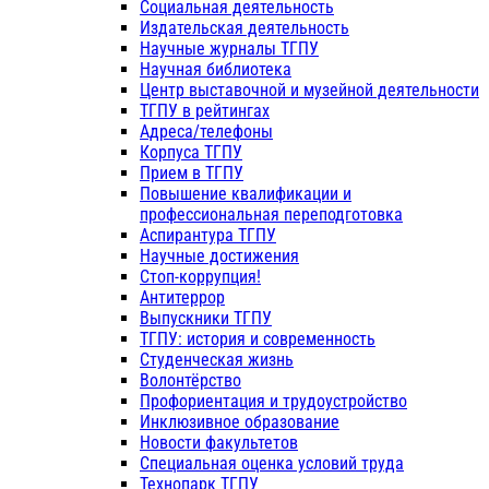
Социальная деятельность
Издательская деятельность
Научные журналы ТГПУ
Научная библиотека
Центр выставочной и музейной деятельности
ТГПУ в рейтингах
Адреса/телефоны
Корпуса ТГПУ
Прием в ТГПУ
Повышение квалификации и
профессиональная переподготовка
Аспирантура ТГПУ
Научные достижения
Стоп-коррупция!
Антитеррор
Выпускники ТГПУ
ТГПУ: история и современность
Студенческая жизнь
Волонтёрство
Профориентация и трудоустройство
Инклюзивное образование
Новости факультетов
Специальная оценка условий труда
Технопарк ТГПУ