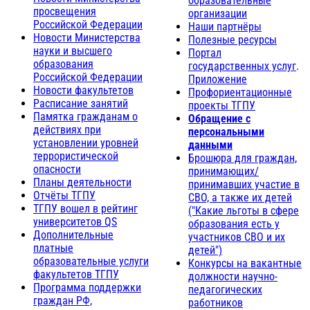
образовательные
просвещения
организации
Российской Федерации
Наши партнёры
Новости Министерства
Полезные ресурсы
науки и высшего
Портал
образования
государственных услуг
.
Российской Федерации
Приложение
Новости факультетов
Профориентационные
Расписание занятий
проекты ТГПУ
Памятка гражданам о
Обращение с
действиях при
персональными
установлении уровней
данными
террористической
Брошюра для граждан,
опасности
принимающих/
Планы деятельности
принимавших участие в
Отчёты ТГПУ
СВО, а также их детей
ТГПУ вошел в рейтинг
("Какие льготы в сфере
университетов QS
образования есть у
Дополнительные
участников СВО и их
платные
детей")
образовательные услуги
Конкурсы на вакантные
факультетов ТГПУ
должности научно-
Программа поддержки
педагогических
граждан РФ,
работников