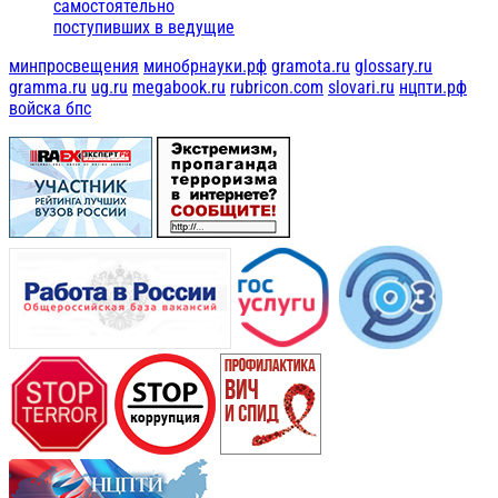
самостоятельно
поступивших в ведущие
минпросвещения
минобрнауки.рф
gramota.ru
glossary.ru
gramma.ru
ug.ru
megabook.ru
rubricon.com
slovari.ru
нцпти.рф
войска бпс