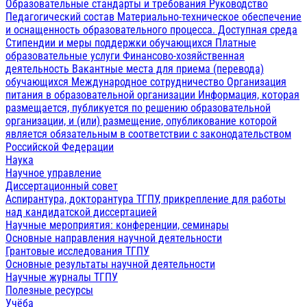
Образовательные стандарты и требования
Руководство
Педагогический состав
Материально-техническое обеспечение
и оснащенность образовательного процесса. Доступная среда
Стипендии и меры поддержки обучающихся
Платные
образовательные услуги
Финансово-хозяйственная
деятельность
Вакантные места для приема (перевода)
обучающихся
Международное сотрудничество
Организация
питания в образовательной организации
Информация, которая
размещается, публикуется по решению образовательной
организации, и (или) размещение, опубликование которой
является обязательным в соответствии с законодательством
Российской Федерации
Наука
Научное управление
Диссертационный совет
Аспирантура, докторантура ТГПУ, прикрепление для работы
над кандидатской диссертацией
Научные мероприятия: конференции, семинары
Основные направления научной деятельности
Грантовые исследования ТГПУ
Основные результаты научной деятельности
Научные журналы ТГПУ
Полезные ресурсы
Учёба