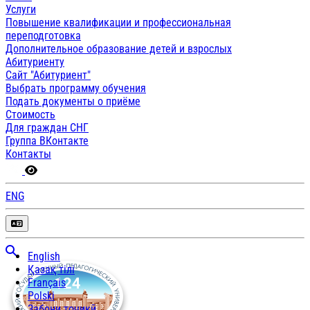
Услуги
Повышение квалификации и профессиональная
переподготовка
Дополнительное образование детей и взрослых
Абитуриенту
Сайт "Абитуриент"
Выбрать программу обучения
Подать документы о приёме
Стоимость
Для граждан СНГ
Группа ВКонтакте
Контакты
ENG
English
Қазақ тілі
Français
Polski
Забони тоҷикӣ