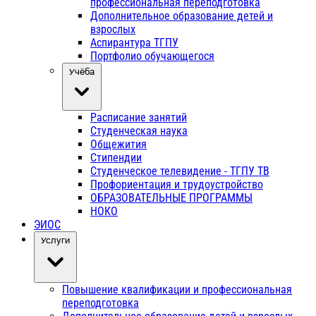
профессиональная переподготовка
Дополнительное образование детей и
взрослых
Аспирантура ТГПУ
Портфолио обучающегося
Учёба
Расписание занятий
Студенческая наука
Общежития
Стипендии
Студенческое телевидение - ТГПУ ТВ
Профориентация и трудоустройство
ОБРАЗОВАТЕЛЬНЫЕ ПРОГРАММЫ
НОКО
ЭИОС
Услуги
Повышение квалификации и профессиональная
переподготовка