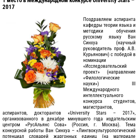
1 место в Международном конкурсе University Stars –
2017
Поздравляем аспиранта
кафедры теории языка и
методики обучения
русскому языку Ван
Синхуа (научный
руководитель проф. А.В.
Курьянович) с победой в
номинации
«Исследовательский
проект» (направление
«Филологические
науки») III
Международного
интеллектуального
конкурса студентов,
магистрантов,
аспирантов, докторантов «University Stars – 2017»,
организованного в декабре минувшего года издательским
центром «РусАльянс Сова» (Россия, г. Москва). Тема
конкурсной работы Ван Синхуа – «Лингвокультурологический
потенциал словарей жаргонных единиц (на материале