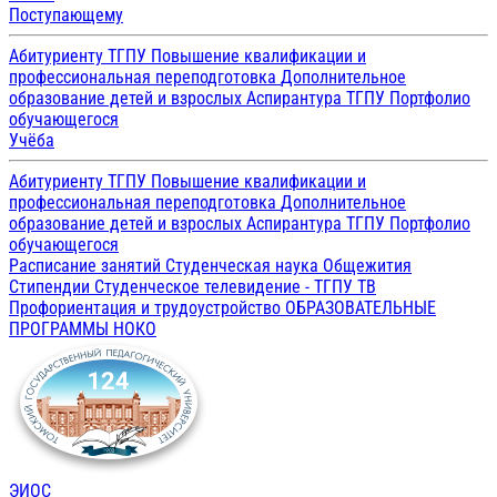
Поступающему
Абитуриенту ТГПУ
Повышение квалификации и
профессиональная переподготовка
Дополнительное
образование детей и взрослых
Аспирантура ТГПУ
Портфолио
обучающегося
Учёба
Абитуриенту ТГПУ
Повышение квалификации и
профессиональная переподготовка
Дополнительное
образование детей и взрослых
Аспирантура ТГПУ
Портфолио
обучающегося
Расписание занятий
Студенческая наука
Общежития
Стипендии
Студенческое телевидение - ТГПУ ТВ
Профориентация и трудоустройство
ОБРАЗОВАТЕЛЬНЫЕ
ПРОГРАММЫ
НОКО
ЭИОС