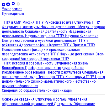
Университет
Путеводитель
ТГПУ в СМИ
Миссия ТГПУ
Руководство вуза
Структура ТГПУ
Факультеты, институты
Научная деятельность
Международная
деятельность
Социальная деятельность
Издательская
деятельность
Научные журналы ТГПУ
Научная библиотека
Центр выставочной и музейной деятельности
ТГПУ в
рейтингах
Адреса/телефоны
Корпуса ТГПУ
Прием в ТГПУ
Повышение квалификации и профессиональная
переподготовка
Аспирантура ТГПУ
Научные достижения
Стоп-
коррупция!
Антитеррор
Выпускники ТГПУ
ТГПУ: история и современность
Студенческая жизнь
Волонтёрство
Профориентация и трудоустройство
Инклюзивное образование
Новости факультетов
Специальная
оценка условий труда
Технопарк ТГПУ
Кванториум ТГПУ
Центр
дополнительного физико-математического и естественно-
научного образования
Сведения об образовательной организации
Основные сведения
Структура и органы управления
образовательной организацией
Документы
Образование