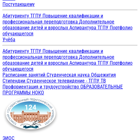
Поступающему
Абитуриенту ТГПУ
Повышение квалификации и
профессиональная переподготовка
Дополнительное
образование детей и взрослых
Аспирантура ТГПУ
Портфолио
обучающегося
Учёба
Абитуриенту ТГПУ
Повышение квалификации и
профессиональная переподготовка
Дополнительное
образование детей и взрослых
Аспирантура ТГПУ
Портфолио
обучающегося
Расписание занятий
Студенческая наука
Общежития
Стипендии
Студенческое телевидение - ТГПУ ТВ
Профориентация и трудоустройство
ОБРАЗОВАТЕЛЬНЫЕ
ПРОГРАММЫ
НОКО
ЭИОС