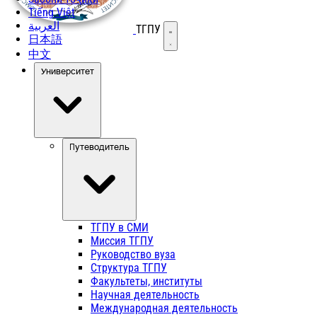
Tiếng Việt
العربية
ТГПУ
Открыть меню
日本語
中文
Университет
Путеводитель
ТГПУ в СМИ
Миссия ТГПУ
Руководство вуза
Структура ТГПУ
Факультеты, институты
Научная деятельность
Международная деятельность