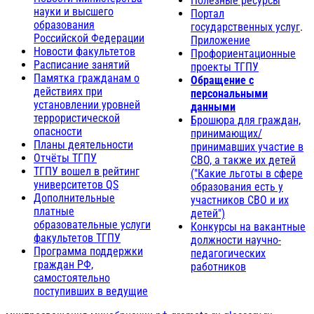
Полезные ресурсы
науки и высшего
Портал
образования
государственных услуг
.
Российской Федерации
Приложение
Новости факультетов
Профориентационные
Расписание занятий
проекты ТГПУ
Памятка гражданам о
Обращение с
действиях при
персональными
установлении уровней
данными
террористической
Брошюра для граждан,
опасности
принимающих/
Планы деятельности
принимавших участие в
Отчёты ТГПУ
СВО, а также их детей
ТГПУ вошел в рейтинг
("Какие льготы в сфере
университетов QS
образования есть у
Дополнительные
участников СВО и их
платные
детей")
образовательные услуги
Конкурсы на вакантные
факультетов ТГПУ
должности научно-
Программа поддержки
педагогических
граждан РФ,
работников
самостоятельно
поступивших в ведущие