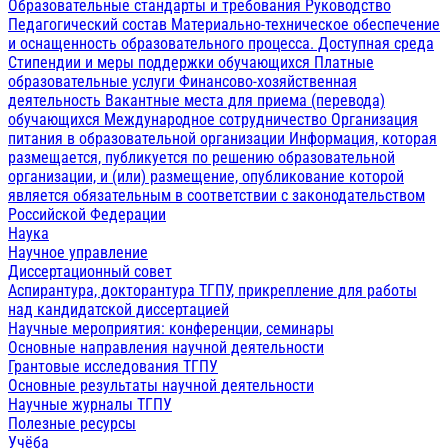
Образовательные стандарты и требования
Руководство
Педагогический состав
Материально-техническое обеспечение
и оснащенность образовательного процесса. Доступная среда
Стипендии и меры поддержки обучающихся
Платные
образовательные услуги
Финансово-хозяйственная
деятельность
Вакантные места для приема (перевода)
обучающихся
Международное сотрудничество
Организация
питания в образовательной организации
Информация, которая
размещается, публикуется по решению образовательной
организации, и (или) размещение, опубликование которой
является обязательным в соответствии с законодательством
Российской Федерации
Наука
Научное управление
Диссертационный совет
Аспирантура, докторантура ТГПУ, прикрепление для работы
над кандидатской диссертацией
Научные мероприятия: конференции, семинары
Основные направления научной деятельности
Грантовые исследования ТГПУ
Основные результаты научной деятельности
Научные журналы ТГПУ
Полезные ресурсы
Учёба