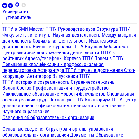
Университет
Путеводитель
ТГПУ в СМИ
Миссия ТГПУ
Руководство вуза
Структура ТГПУ
Факультеты, институты
Научная деятельность
Международная
деятельность
Социальная деятельность
Издательская
деятельность
Научные журналы ТГПУ
Научная библиотека
Центр выставочной и музейной деятельности
ТГПУ в
рейтингах
Адреса/телефоны
Корпуса ТГПУ
Прием в ТГПУ
Повышение квалификации и профессиональная
переподготовка
Аспирантура ТГПУ
Научные достижения
Стоп-
коррупция!
Антитеррор
Выпускники ТГПУ
ТГПУ: история и современность
Студенческая жизнь
Волонтёрство
Профориентация и трудоустройство
Инклюзивное образование
Новости факультетов
Специальная
оценка условий труда
Технопарк ТГПУ
Кванториум ТГПУ
Центр
дополнительного физико-математического и естественно-
научного образования
Сведения об образовательной организации
Основные сведения
Структура и органы управления
образовательной организацией
Документы
Образование