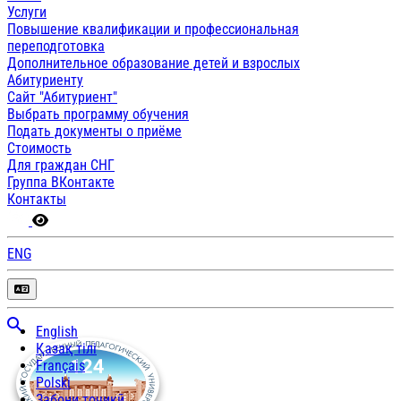
Услуги
Повышение квалификации и профессиональная
переподготовка
Дополнительное образование детей и взрослых
Абитуриенту
Сайт "Абитуриент"
Выбрать программу обучения
Подать документы о приёме
Стоимость
Для граждан СНГ
Группа ВКонтакте
Контакты
ENG
English
Қазақ тілі
Français
Polski
Забони тоҷикӣ