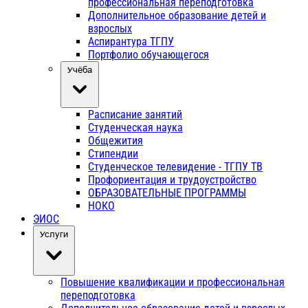
профессиональная переподготовка
Дополнительное образование детей и
взрослых
Аспирантура ТГПУ
Портфолио обучающегося
Учёба
Расписание занятий
Студенческая наука
Общежития
Стипендии
Студенческое телевидение - ТГПУ ТВ
Профориентация и трудоустройство
ОБРАЗОВАТЕЛЬНЫЕ ПРОГРАММЫ
НОКО
ЭИОС
Услуги
Повышение квалификации и профессиональная
переподготовка