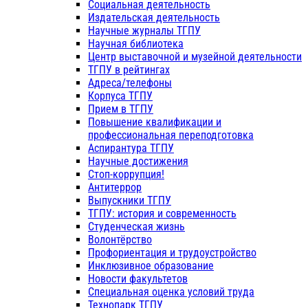
Социальная деятельность
Издательская деятельность
Научные журналы ТГПУ
Научная библиотека
Центр выставочной и музейной деятельности
ТГПУ в рейтингах
Адреса/телефоны
Корпуса ТГПУ
Прием в ТГПУ
Повышение квалификации и
профессиональная переподготовка
Аспирантура ТГПУ
Научные достижения
Стоп-коррупция!
Антитеррор
Выпускники ТГПУ
ТГПУ: история и современность
Студенческая жизнь
Волонтёрство
Профориентация и трудоустройство
Инклюзивное образование
Новости факультетов
Специальная оценка условий труда
Технопарк ТГПУ