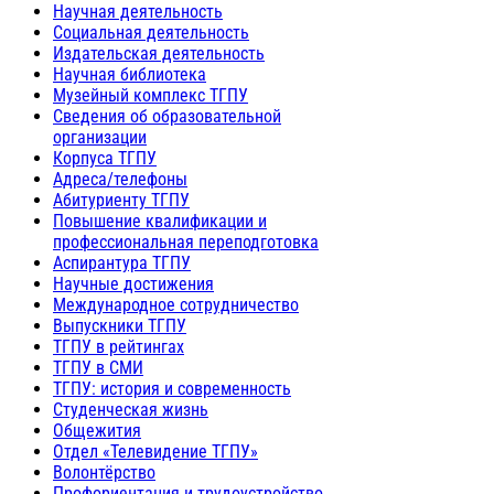
Научная деятельность
Социальная деятельность
Издательская деятельность
Научная библиотека
Музейный комплекс ТГПУ
Сведения об образовательной
организации
Корпуса ТГПУ
Адреса/телефоны
Абитуриенту ТГПУ
Повышение квалификации и
профессиональная переподготовка
Аспирантура ТГПУ
Научные достижения
Международное сотрудничество
Выпускники ТГПУ
ТГПУ в рейтингах
ТГПУ в СМИ
ТГПУ: история и современность
Студенческая жизнь
Общежития
Отдел «Телевидение ТГПУ»
Волонтёрство
Профориентация и трудоустройство