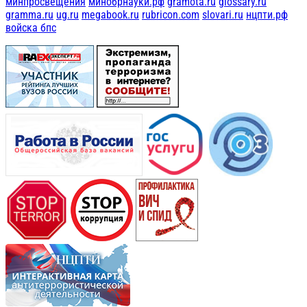
минпросвещения
минобрнауки.рф
gramota.ru
glossary.ru
gramma.ru
ug.ru
megabook.ru
rubricon.com
slovari.ru
нцпти.рф
войска бпс